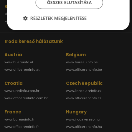
ÖSSZES ELUTASÍTÁSA
Raktár
kiadoraktarbudapest.hu
kiadoraktargyor.hu
RÉSZLETEK MEGJELENÍTÉSE
kiadoraktardebrecen.hu
raktarszekesfehervar.hu
Iroda kereső hálózatunk
Austria
Belgium
www.bueroinfo.at
www.bureauinfo.be
www.officerentinfo.at
www.officerentinfo.be
Croatia
Czech Republic
www.uredinfo.com.hr
www.kancelareinfo.cz
www.officerentinfo.com.hr
www.officerentinfo.cz
France
Hungary
www.bureauinfo.fr
www.irodakereso.hu
www.officerentinfo.fr
www.officerentinfo.hu