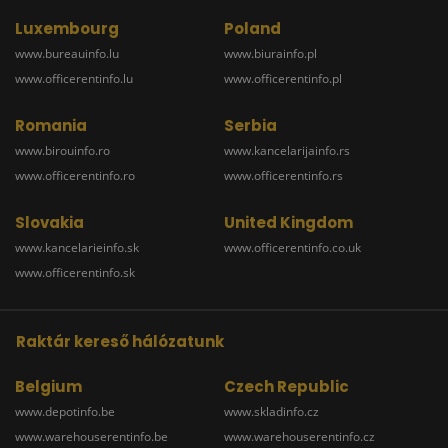
Luxembourg
Poland
www.bureauinfo.lu
www.biurainfo.pl
www.officerentinfo.lu
www.officerentinfo.pl
Romania
Serbia
www.birouinfo.ro
www.kancelarijainfo.rs
www.officerentinfo.ro
www.officerentinfo.rs
Slovakia
United Kingdom
www.kancelarieinfo.sk
www.officerentinfo.co.uk
www.officerentinfo.sk
Raktár kereső hálózatunk
Belgium
Czech Republic
www.depotinfo.be
www.skladinfo.cz
www.warehouserentinfo.be
www.warehouserentinfo.cz