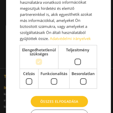
használatára vonatkozó információkat
megosztjuk hirdetési és elemző
partnereinkkel is, akik egyesíthetik azokat
más információkkal, amelyeket Ön
biztosított számukra, vagy amelyeket a
szolgáltatásaik Ön általi használatából
gyűjtöttek össze.
Adatvédelmi irányelvek
Elengedhetetlenül
Teljesítmény
szükséges
Célzás
Funkcionalitás
Besorolatlan
További oldalaink
Iroda
kiadoiroda.info
kiadoirodadebrecen.hu
irodakiadobudapest.hu
kiadoirodagyor.hu
ÖSSZES ELFOGADÁSA
kiadoirodabudaors.hu