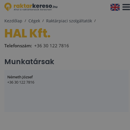
Navi
aktiv
Kezdőlap
Cégek
Raktárpiaci szolgáltatók
HAL Kft.
Telefonszám:
+36 30 122 7816
Munkatársak
Németh József
+36 30 122 7816