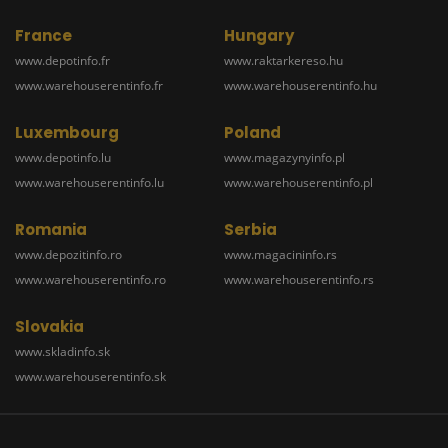
France
Hungary
www.depotinfo.fr
www.raktarkereso.hu
www.warehouserentinfo.fr
www.warehouserentinfo.hu
Luxembourg
Poland
www.depotinfo.lu
www.magazynyinfo.pl
www.warehouserentinfo.lu
www.warehouserentinfo.pl
Romania
Serbia
www.depozitinfo.ro
www.magacininfo.rs
www.warehouserentinfo.ro
www.warehouserentinfo.rs
Slovakia
www.skladinfo.sk
www.warehouserentinfo.sk