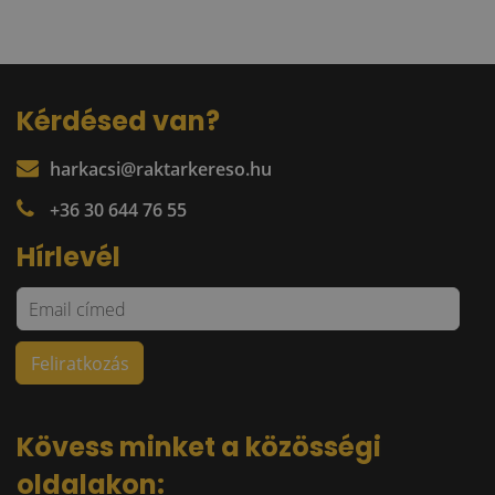
Kérdésed van?
harkacsi@raktarkereso.hu
+36 30 644 76 55
Hírlevél
Kövess minket a közösségi
oldalakon: