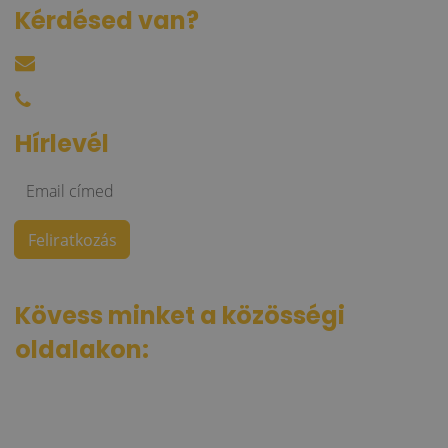
Kérdésed van?
harkacsi@raktarkereso.hu
+36 30 644 76 55
Hírlevél
Kövess minket a közösségi
oldalakon: