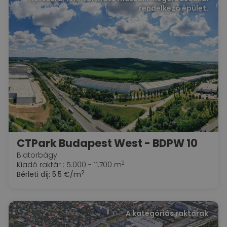
rendelkező épület.
CTPark Budapest West - BDPW 10
Biatorbágy
2
Kiadó raktár : 5.000 - 11.700 m
2
Bérleti díj:
5.5 €/m
A kategóriás raktárak