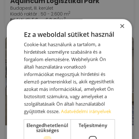
Aquincum Logisztikai Park
Budapest, III. kerület
2
Kiadó raktár : 50 - 2.600 m
2
Bérleti díj:
5.6 - 6.2 €/m
×
Ez a weboldal sütiket használ
B kategóriás raktárak
Cookie-kat használunk a tartalom, a
hirdetések személyre szabására és a
forgalom elemzésére. Webhelyünk Ön
általi használatára vonatkozó
információkat megosztjuk hirdetési és
elemző partnereinkkel is, akik egyesíthetik
azokat más információkkal, amelyeket Ön
biztosított számukra, vagy amelyeket a
szolgáltatásaik Ön általi használatából
gyűjtöttek össze.
Adatvédelmi irányelvek
Elengedhetetlenül
Teljesítmény
szükséges
Üllői út 102.