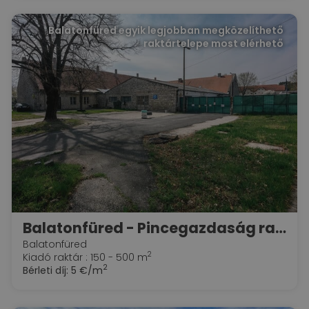
Balatonfüred egyik legjobban megközelíthető
raktártelepe most elérhető
Balatonfüred - Pincegazdaság raktárai
Balatonfüred
2
Kiadó raktár : 150 - 500 m
2
Bérleti díj:
5 €/m