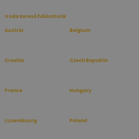
Iroda kereső hálózatunk
Austria
Belgium
www.bueroinfo.at
www.bureauinfo.be
www.officerentinfo.at
www.officerentinfo.be
Croatia
Czech Republic
www.uredinfo.com.hr
www.kancelareinfo.cz
www.officerentinfo.com.hr
www.officerentinfo.cz
France
Hungary
www.bureauinfo.fr
www.irodakereso.hu
www.officerentinfo.fr
www.officerentinfo.hu
Luxembourg
Poland
www.bureauinfo.lu
www.biurainfo.pl
www.officerentinfo.lu
www.officerentinfo.pl