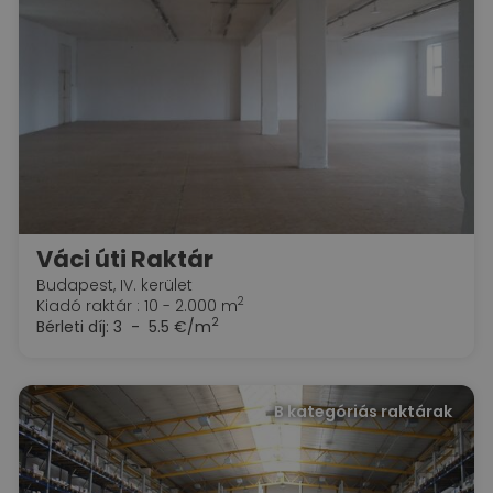
Váci úti Raktár
Budapest, IV. kerület
2
Kiadó raktár : 10 - 2.000 m
2
Bérleti díj:
3 - 5.5 €/m
B kategóriás raktárak