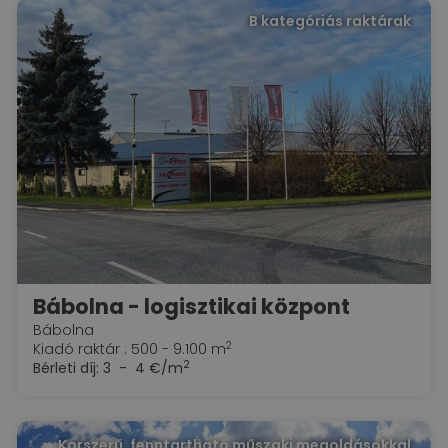
B kategóriás raktárak
Bábolna - logisztikai központ
Bábolna
2
Kiadó raktár : 500 - 9.100 m
2
Bérleti díj:
3 - 4 €/m
Korszerű, fenntartható műszaki megoldásokkal