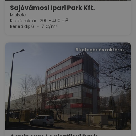
Sajóvámosi Ipari Park Kft.
Miskolc
2
Kiadó raktár : 200 - 400 m
2
Bérleti díj:
6 - 7 €/m
B kategóriás raktárak