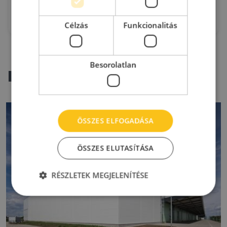
Budapest, IX. kerület
2
Kiadó raktár : 40 - 500 m
2
Bérleti díj:
3.81 €/m
Célzás
Funkcionalitás
Besorolatlan
raktárpiaci hírek
ÖSSZES ELFOGADÁSA
ÖSSZES ELUTASÍTÁSA
RÉSZLETEK MEGJELENÍTÉSE