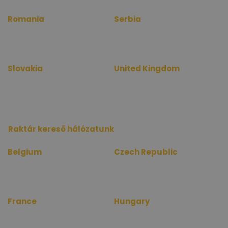
Romania
Serbia
www.birouinfo.ro
www.kancelarijainfo.rs
www.officerentinfo.ro
www.officerentinfo.rs
Slovakia
United Kingdom
www.kancelarieinfo.sk
www.officerentinfo.co.uk
www.officerentinfo.sk
Raktár kereső hálózatunk
Belgium
Czech Republic
www.depotinfo.be
www.skladinfo.cz
www.warehouserentinfo.be
www.warehouserentinfo.cz
France
Hungary
www.depotinfo.fr
www.raktarkereso.hu
www.warehouserentinfo.fr
www.warehouserentinfo.hu