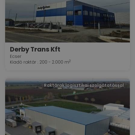
Derby Trans Kft
Ecser
2
Kiadó raktár : 200 - 2.000 m
Raktárak logisztikai szolgátatással