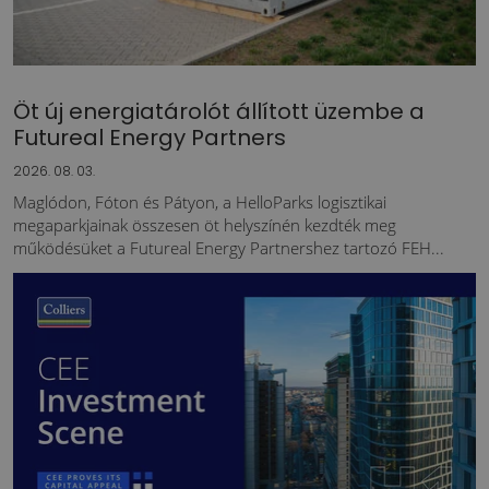
Öt új energiatárolót állított üzembe a
Futureal Energy Partners
2026. 08. 03.
Maglódon, Fóton és Pátyon, a HelloParks logisztikai
megaparkjainak összesen öt helyszínén kezdték meg
működésüket a Futureal Energy Partnershez tartozó FEH...