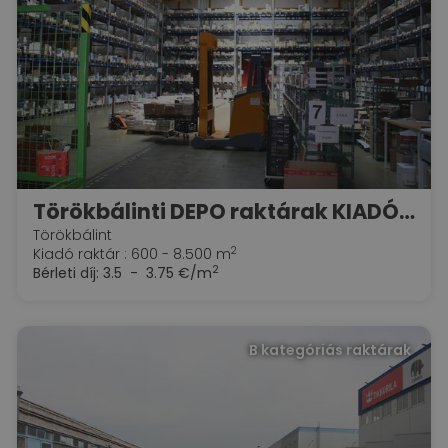
Törökbálinti DEPO raktárak KIADÓK!
Törökbálint
2
Kiadó raktár : 600 - 8.500 m
2
Bérleti díj:
3.5 - 3.75 €/m
B kategóriás raktárak