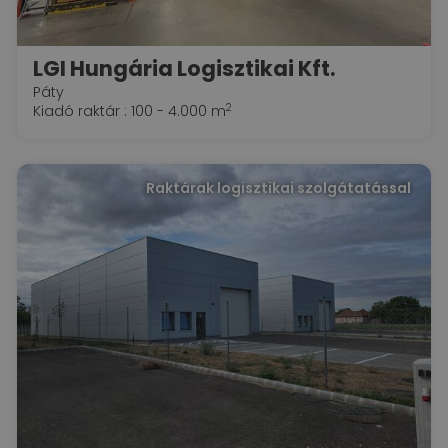
LGI Hungária Logisztikai Kft.
Páty
2
Kiadó raktár : 100 - 4.000 m
Raktárak logisztikai szolgátatással