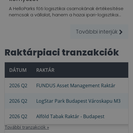
A HelloParks fóti logisztikai csarnokának értékesítése
nemcsak a vállalat, hanem a hazai ipari-logisztikai...
További interjúk
Raktárpiaci tranzakciók
DÁTUM
RAKTÁR
B
2026 Q2
FUNDUS Asset Management Raktár
n
2026 Q2
LogStar Park Budapest Városkapu M3
S
2026 Q2
Alföld Tabak Raktár - Budapest
F
További tranzakciók »