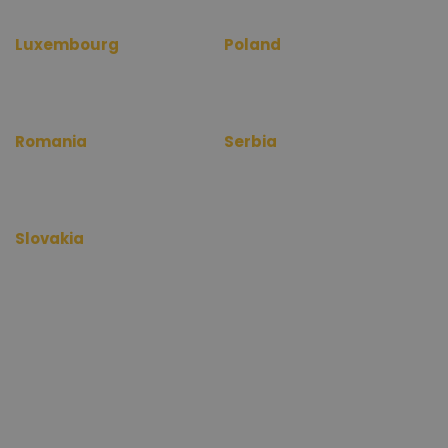
Luxembourg
Poland
www.depotinfo.lu
www.magazynyinfo.pl
www.warehouserentinfo.lu
www.warehouserentinfo.pl
Romania
Serbia
www.depozitinfo.ro
www.magacininfo.rs
www.warehouserentinfo.ro
www.warehouserentinfo.rs
Slovakia
www.skladinfo.sk
www.warehouserentinfo.sk
Copyright 2012 - 2026 raktarkereso.hu. Minden jog fenntartva.