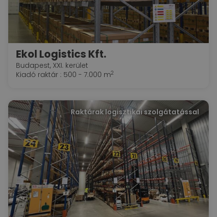
Ekol Logistics Kft.
Budapest, XXI. kerület
2
Kiadó raktár : 500 - 7.000 m
Raktárak logisztikai szolgátatással