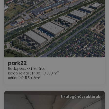
park22
Budapest, XXII. kerület
2
Kiadó raktár : 1.400 - 3.830 m
2
Bérleti díj:
5.5 €/m
B kategóriás raktárak