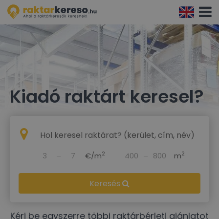
Navigá
aktivál
Kiadó raktárt keresel?
2
2
‒
€/m
‒
m
Keresés
Kérj be egyszerre többi raktárbérleti ajánlatot