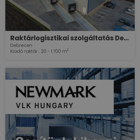
Raktárlogisztikai szolgáltatás Debrecen, M35-ös autópálya ---Szabofrigocargo Kft---
Debrecen
2
Kiadó raktár : 20 - 1.700 m