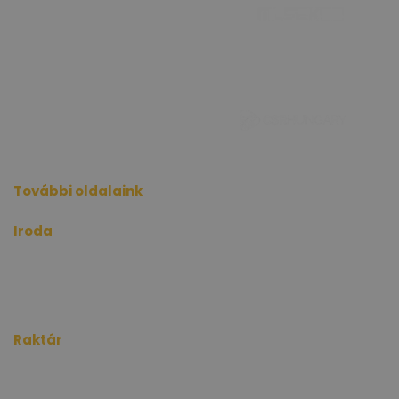
További oldalaink
Iroda
kiadoiroda.info
kiadoirodadebrecen.hu
irodakiadobudapest.hu
kiadoirodagyor.hu
kiadoirodabudaors.hu
Raktár
kiadoraktarbudapest.hu
kiadoraktargyor.hu
kiadoraktardebrecen.hu
raktarszekesfehervar.hu