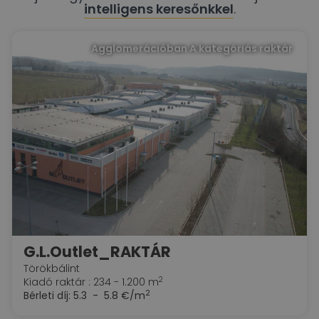
intelligens keresőnkkel
.
Agglomerációban A kategóriás raktár
G.L.Outlet_RAKTÁR
Törökbálint
2
Kiadó raktár : 234 - 1.200 m
2
Bérleti díj:
5.3 - 5.8 €/m