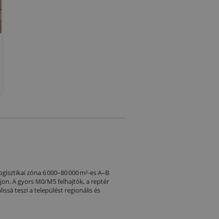
logisztikai zóna 6 000–80 000 m²‑es A–B
on. A gyors M0/M5 felhajtók, a reptér
issá teszi a települést regionális és