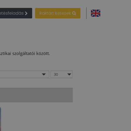
detésfeladás
Raktárt keresek
tikai szolgáltatói között.