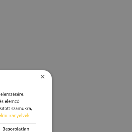
×
 elemzésére.
 és elemző
sított számukra,
lmi irányelvek
Besorolatlan