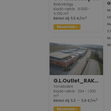
G
Biatorbágy
Kiadó raktár : 5.000 -
Mi
2
11.700 m
Ci
2
Bérleti díj:
5.5 €/m
Me
Részletek »
5,
Mi
Ált
G.L.Outlet_RAKTÁR
Törökbálint
Kiadó raktár : 234 - 1.200
2
m
2
Bérleti díj:
5.3 - 5.8 €/m
Részletek »