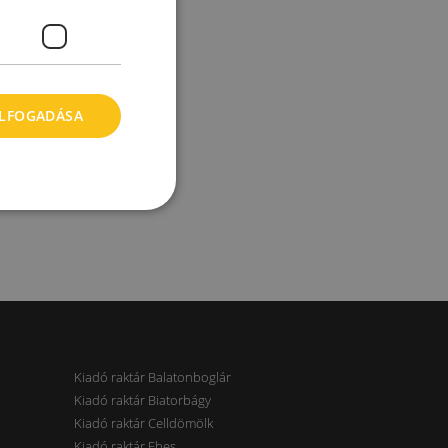
ELFOGADÁSA
Kiadó raktár Balatonboglár
Kiadó raktár Biatorbágy
Kiadó raktár Celldömölk
Kiadó raktár Ebes