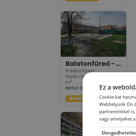
Balatonfüred - Pincegazdaság raktárai
Balatonfüred
Kiadó raktár : 150 - 500
2
m
Ez a webolda
2
Bérleti díj:
5 €/m
Cookie-kat haszná
Részletek »
Webhelyünk Ön ál
partnereinkkel is
vagy amelyeket a 
Elengedhetetle