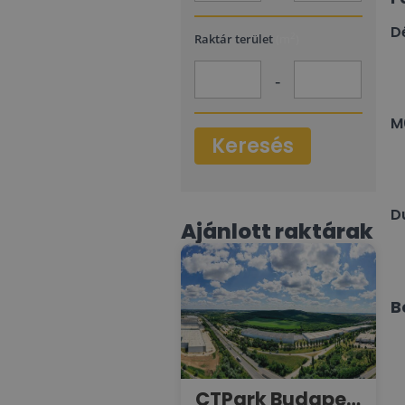
Dé
2
Raktár terület
(m
)
-
M
Keresés
D
Ajánlott raktárak
B
CTPark Budapest West - BDPW 10