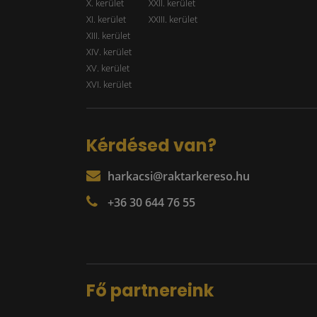
X. kerület
XXII. kerület
XI. kerület
XXIII. kerület
XIII. kerület
XIV. kerület
XV. kerület
XVI. kerület
Kérdésed van?
harkacsi@raktarkereso.hu
+36 30 644 76 55
Fő partnereink