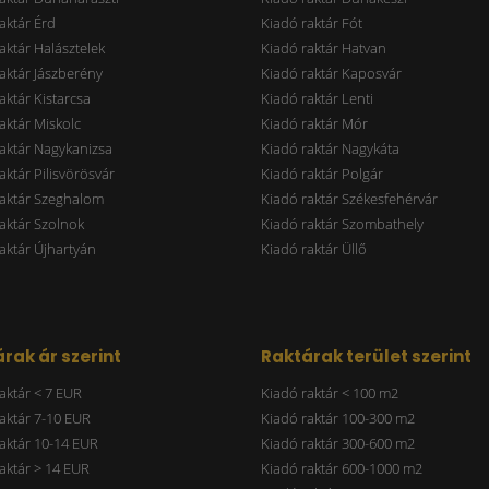
aktár Érd
Kiadó raktár Fót
aktár Halásztelek
Kiadó raktár Hatvan
aktár Jászberény
Kiadó raktár Kaposvár
aktár Kistarcsa
Kiadó raktár Lenti
aktár Miskolc
Kiadó raktár Mór
aktár Nagykanizsa
Kiadó raktár Nagykáta
aktár Pilisvörösvár
Kiadó raktár Polgár
raktár Szeghalom
Kiadó raktár Székesfehérvár
aktár Szolnok
Kiadó raktár Szombathely
aktár Újhartyán
Kiadó raktár Üllő
rak ár szerint
Raktárak terület szerint
aktár < 7 EUR
Kiadó raktár < 100 m2
aktár 7-10 EUR
Kiadó raktár 100-300 m2
aktár 10-14 EUR
Kiadó raktár 300-600 m2
aktár > 14 EUR
Kiadó raktár 600-1000 m2