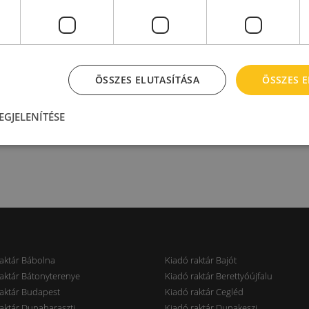
ÖSSZES ELUTASÍTÁSA
ÖSSZES 
EGJELENÍTÉSE
aktár Bábolna
Kiadó raktár Bajót
aktár Bátonyterenye
Kiadó raktár Berettyóújfalu
aktár Budapest
Kiadó raktár Cegléd
aktár Dunaharaszti
Kiadó raktár Dunakeszi