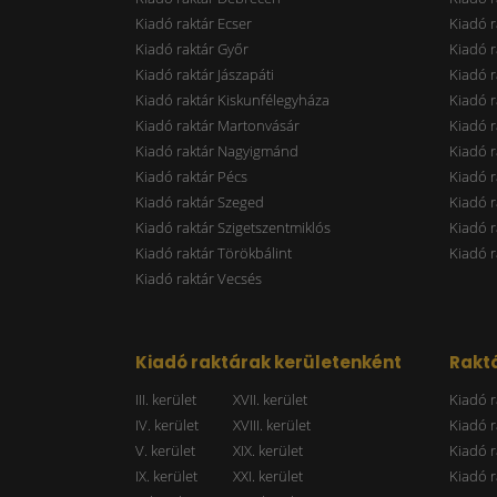
Kiadó raktár Ecser
Kiadó r
Kiadó raktár Győr
Kiadó r
Kiadó raktár Jászapáti
Kiadó r
Kiadó raktár Kiskunfélegyháza
Kiadó r
Kiadó raktár Martonvásár
Kiadó r
Kiadó raktár Nagyigmánd
Kiadó r
Kiadó raktár Pécs
Kiadó r
Kiadó raktár Szeged
Kiadó 
Kiadó raktár Szigetszentmiklós
Kiadó r
Kiadó raktár Törökbálint
Kiadó r
Kiadó raktár Vecsés
Kiadó raktárak kerületenként
Raktá
III. kerület
XVII. kerület
Kiadó r
IV. kerület
XVIII. kerület
Kiadó r
V. kerület
XIX. kerület
Kiadó r
IX. kerület
XXI. kerület
Kiadó r