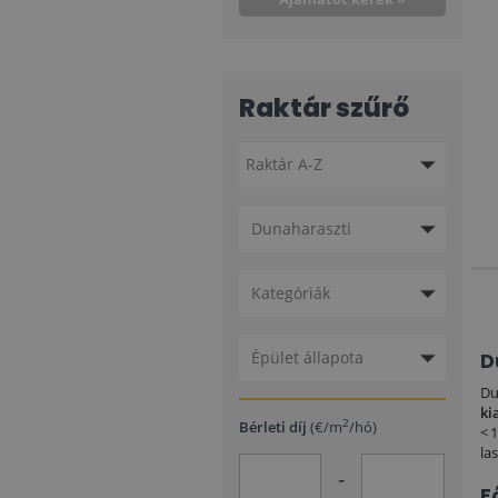
Raktár szűrő
Dunaharaszti
Kategóriák
Épület állapota
D
Du
ki
2
Bérleti díj
(€/m
/hó)
< 
la
-
F