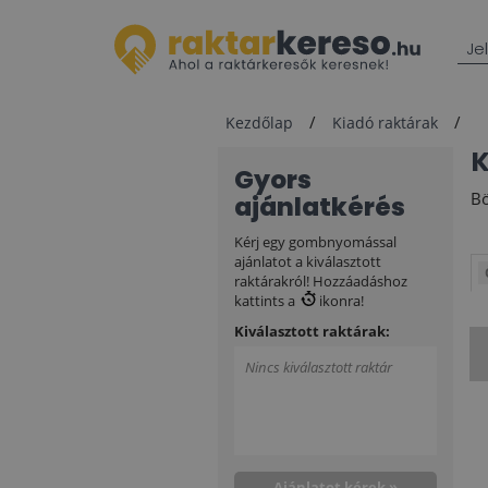
Je
Kezdőlap
Kiadó raktárak
Gyors
Bö
ajánlatkérés
Kérj egy gombnyomással
ajánlatot a kiválasztott
raktárakról! Hozzáadáshoz
kattints a
ikonra!
Kiválasztott raktárak:
Nincs kiválasztott raktár
Ajánlatot kérek »