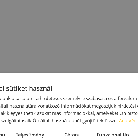
l sütiket használ
lunk a tartalom, a hirdetések személyre szabására és a forgalom
tali használatára vonatkozó információkat megosztjuk hirdetési
, akik egyesíthetik azokat más információkkal, amelyeket Ön bizto
szolgáltatásaik Ön általi használatából gyűjtöttek össze.
Adatvéde
nül
Teljesítmény
Célzás
Funkcionalitás