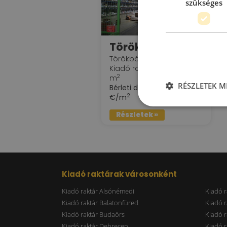
szükséges
Törökbálinti DEPO raktárak KIADÓK!
Törökbálint
Kiadó raktár : 600 - 8.500
2
m
RÉSZLETEK M
Bérleti díj:
3.5 - 3.75
2
€/m
Részletek »
Kiadó raktárak városonként
Kiadó raktár Alsónémedi
Kiadó r
Kiadó raktár Balatonfüred
Kiadó r
Kiadó raktár Budaörs
Kiadó r
Kiadó raktár Debrecen
Kiadó r