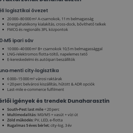
li logisztikai övezet
20 000–80 000 m² A‑csarnokok, 11 m belmagasság
Energiahatékony kialakítás, cross‑dock, bővíthető telkek
FMCG és regionális 3PL központok
0‑M5 ipari sáv
10 000–40 000 m² B+ csarnokok 10,5 m belmagassággal
LNG‑/elektromos flotta‑töltő, napelemes tető
E‑kereskedelmi és autóipari beszállítók
una‑menti city‑logisztika
6 000–15 000 m² városi raktárak
< 20 perc belvárosi kiszállítás, hűtött & ADR opciók
Last‑mile e‑commerce fulfilment
érlői igények és trendek Dunaharasztin
South‑Pest last mile
< 20 perc
Multimodalitás
: M0/M5 + vasút + vízi út
Zöld működés
: PV, LED, e‑flotta
Rugalmas 5 éves bérlet
; city‑log. 3 év