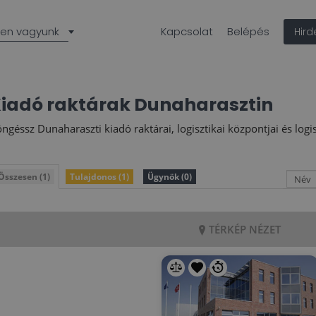
len vagyunk
Kapcsolat
Belépés
Hir
Kiadó raktárak Dunaharasztin
ngéssz Dunaharaszti kiadó raktárai, logisztikai központjai és logisz
Összesen (1)
Tulajdonos (1)
Ügynök (0)
TÉRKÉP NÉZET