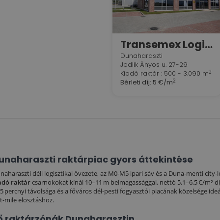
Transemex Logisztikai Központ
Dunaharaszti
Jedlik Ányos u. 27-29
2
Kiadó raktár : 500 - 3.090 m
2
Bérleti díj:
5 €/m
unaharaszti raktárpiac gyors áttekintése
naharaszti déli logisztikai övezete, az M0‑M5 ipari sáv és a Duna‑menti city‑
adó raktár
csarnokokat kínál 10–11 m belmagassággal, nettó 5,1–6,5 €/m² díj
15 percnyi távolsága és a főváros dél‑pesti fogyasztói piacának közelsége ideál
st‑mile elosztáshoz.
ő raktárzónák Dunaharasztin