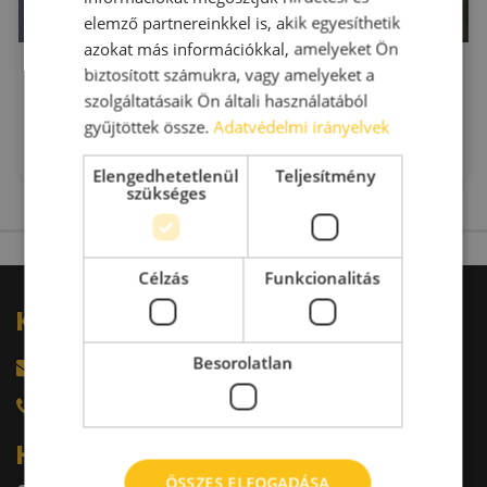
elemző partnereinkkel is, akik egyesíthetik
azokat más információkkal, amelyeket Ön
Seregélyesi út 98-114.
biztosított számukra, vagy amelyeket a
Székesfehérvár
szolgáltatásaik Ön általi használatából
Seregélyesi u. 98-114.
gyűjtöttek össze.
Adatvédelmi irányelvek
2
Kiadó raktár : 14 - 1.600 m
2
Bérleti díj:
1.27 - 3.05 €/m
Elengedhetetlenül
Teljesítmény
szükséges
Célzás
Funkcionalitás
Kérdésed van?
Besorolatlan
harkacsi@raktarkereso.hu
+36 30 644 76 55
Hírlevél
ÖSSZES ELFOGADÁSA