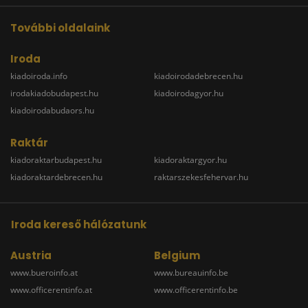
További oldalaink
Iroda
kiadoiroda.info
kiadoirodadebrecen.hu
irodakiadobudapest.hu
kiadoirodagyor.hu
kiadoirodabudaors.hu
Raktár
kiadoraktarbudapest.hu
kiadoraktargyor.hu
kiadoraktardebrecen.hu
raktarszekesfehervar.hu
Iroda kereső hálózatunk
Austria
Belgium
www.bueroinfo.at
www.bureauinfo.be
www.officerentinfo.at
www.officerentinfo.be