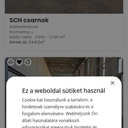
SCH csarnok
Székesfehérvár
Rozmaring u.
2
Kiadó raktár : 2.500 - 2.795 m
2
Bérleti díj:
3.9 €/m
×
Ez a weboldal sütiket használ
Cookie-kat használunk a tartalom, a
hirdetések személyre szabására és a
forgalom elemzésére. Webhelyünk Ön
általi használatára vonatkozó
információkat megosztjuk hirdetési és