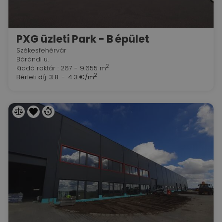
PXG üzleti Park - B épület
Székesfehérvár
Bárándi u.
2
Kiadó raktár : 267 - 9.655 m
2
Bérleti díj:
3.8 - 4.3 €/m