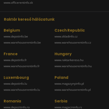
www.officerentinfo.sk
Raktár kereső hálózatunk
Belgium
Czech Republic
www.depotinfo.be
www.skladinfo.cz
www.warehouserentinfo.be
www.warehouserentinfo.cz
France
Hungary
www.depotinfo.fr
www.raktarkereso.hu
www.warehouserentinfo.fr
www.warehouserentinfo.hu
Luxembourg
Poland
www.depotinfo.lu
www.magazynyinfo.pl
www.warehouserentinfo.lu
www.warehouserentinfo.pl
Romania
Serbia
www.depozitinfo.ro
www.magacininfo.rs