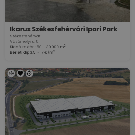
Ikarus Székesfehérvári Ipari Park
Székesfehérvár
Vásárhelyi u. 5.
2
Kiadó raktár : 50 - 30.000 m
2
Bérleti díj:
3.5 - 7 €/m