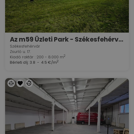
Az m59 Üzleti Park - Székesfehérváron
Székesfehérvár
Zsurló u. 17.
2
Kiadó raktár : 200 - 8.000 m
2
Bérleti díj:
3.8 - 4.5 €/m