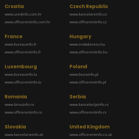
Croatia
Czech Republic
www.uredinfo.com.hr
www.kancelareinfo.cz
www.officerentinfo.com.hr
www.officerentinfo.cz
France
Hungary
www.bureauinfo.fr
www.irodakereso.hu
www.officerentinfo.fr
www.officerentinfo.hu
Luxembourg
Poland
www.bureauinfo.lu
www.biurainfo.pl
www.officerentinfo.lu
www.officerentinfo.pl
Romania
Serbia
www.birouinfo.ro
www.kancelarijainfo.rs
www.officerentinfo.ro
www.officerentinfo.rs
Slovakia
United Kingdom
www.kancelarieinfo.sk
www.officerentinfo.co.uk