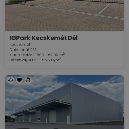
IGPark Kecskemét Dél
Kecskemét
Daimler út 2/A
2
Kiadó raktár : 1.500 - 6.000 m
2
Bérleti díj:
4.65 - 5.25 €/m