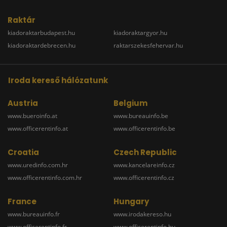
Raktár
kiadoraktarbudapest.hu
kiadoraktargyor.hu
kiadoraktardebrecen.hu
raktarszekesfehervar.hu
Iroda kereső hálózatunk
Austria
Belgium
www.bueroinfo.at
www.bureauinfo.be
www.officerentinfo.at
www.officerentinfo.be
Croatia
Czech Republic
www.uredinfo.com.hr
www.kancelareinfo.cz
www.officerentinfo.com.hr
www.officerentinfo.cz
France
Hungary
www.bureauinfo.fr
www.irodakereso.hu
www.officerentinfo.fr
www.officerentinfo.hu