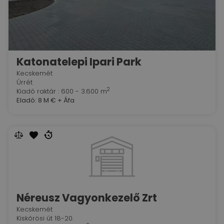
Katonatelepi Ipari Park
Kecskemét
Úrrét
2
Kiadó raktár : 600 - 3.600 m
Eladó:
8 M €
+ Áfa
Néreusz Vagyonkezelő Zrt
Kecskemét
Kiskőrösi út 18-20.