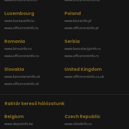
Luxembourg
Poland
www.bureauinfo.lu
www.biurainfo.pl
www.officerentinfo.lu
www.officerentinfo.pl
Romania
Serbia
www.birouinfo.ro
www.kancelarijainfo.rs
www.officerentinfo.ro
www.officerentinfo.rs
Slovakia
United Kingdom
www.kancelarieinfo.sk
www.officerentinfo.co.uk
www.officerentinfo.sk
Raktár kereső hálózatunk
Belgium
Czech Republic
www.depotinfo.be
www.skladinfo.cz