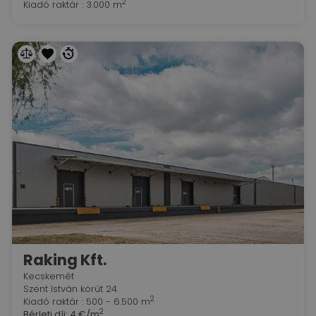
2
Kiadó raktár : 3.000 m
Raking Kft.
Kecskemét
Szent István körút 24.
2
Kiadó raktár : 500 - 6.500 m
2
Bérleti díj:
4 €/m