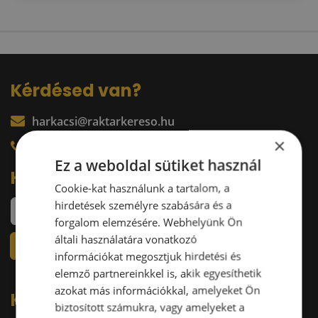
Kérdésed van?
harkacsi@raktarkereso.hu
×
+36 30 644 76 55
Ez a weboldal sütiket használ
Hírlevél
Cookie-kat használunk a tartalom, a
hirdetések személyre szabására és a
forgalom elemzésére. Webhelyünk Ön
általi használatára vonatkozó
információkat megosztjuk hirdetési és
elemző partnereinkkel is, akik egyesíthetik
azokat más információkkal, amelyeket Ön
Kövess minket a közösségi
biztosított számukra, vagy amelyeket a