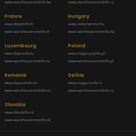
www.warehouserentinfo.be
www.warehouserentinfo.cz
France
Hungary
www.depotinfo.fr
www.raktarkereso.hu
www.warehouserentinfo.fr
www.warehouserentinfo.hu
Luxembourg
Poland
www.depotinfo.lu
www.magazynyinfo.pl
www.warehouserentinfo.lu
www.warehouserentinfo.pl
Romania
Serbia
www.depozitinfo.ro
www.magacininfo.rs
www.warehouserentinfo.ro
www.warehouserentinfo.rs
Slovakia
www.skladinfo.sk
www.warehouserentinfo.sk