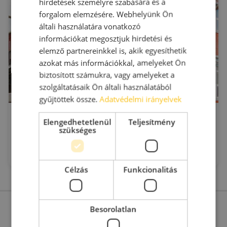
hirdetések személyre szabására és a
forgalom elemzésére. Webhelyünk Ön
általi használatára vonatkozó
információkat megosztjuk hirdetési és
elemző partnereinkkel is, akik egyesíthetik
azokat más információkkal, amelyeket Ön
biztosított számukra, vagy amelyeket a
szolgáltatásaik Ön általi használatából
gyűjtöttek össze.
Adatvédelmi irányelvek
Szilas Ipari park
Elengedhetetlenül
Teljesítmény
Budapest, XV. kerület
szükséges
Horváth Mihály utca 4
2
Kiadó raktár : 8 - 2.950 m
2
Bérleti díj:
4 €/m
Célzás
Funkcionalitás
Besorolatlan