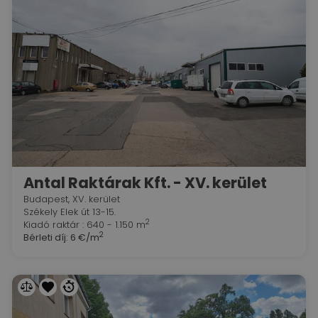
Antal Raktárak Kft. - XV. kerület
Budapest, XV. kerület
Székely Elek út 13-15.
2
Kiadó raktár : 640 - 1.150 m
2
Bérleti díj:
6 €/m