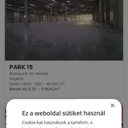
PARK 15
Budapest, XV. kerület
Régifóti
2
Kiadó raktár : 800 - 45.000 m
2
Bérleti díj:
5.35 - 5.95 €/m
×
Ez a weboldal sütiket használ
Cookie-kat használunk a tartalom, a