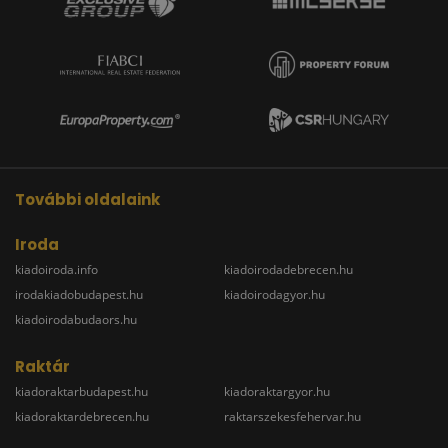
További oldalaink
Iroda
kiadoiroda.info
kiadoirodadebrecen.hu
irodakiadobudapest.hu
kiadoirodagyor.hu
kiadoirodabudaors.hu
Raktár
kiadoraktarbudapest.hu
kiadoraktargyor.hu
kiadoraktardebrecen.hu
raktarszekesfehervar.hu