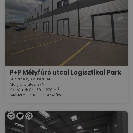
P+P Mélyfúró utcai Logisztikai Park
Budapest, XV. kerület
Mélyfúró utca 3/A
2
Kiadó raktár : 50 - 200 m
2
Bérleti díj:
4.83 - 5.97 €/m