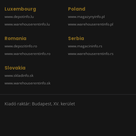
Luxembourg
Poland
www.depotinfo.lu
www.magazynyinfo.pl
www.warehouserentinfo.lu
www.warehouserentinfo.pl
Romania
Serbia
www.depozitinfo.ro
www.magacininfo.rs
www.warehouserentinfo.ro
www.warehouserentinfo.rs
Slovakia
www.skladinfo.sk
www.warehouserentinfo.sk
Kiadó raktár: Budapest, XV. kerület