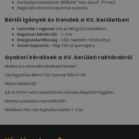
Autópálya‑csomópont, BREEAM “Very Good”, PV‑tető
Regionális elosztó központok számára
Bérlői igények és trendek a XV. kerületben
Last‑mile + regional
mix az M0 gyűrű közelében
Rugalmas bérleti idő
– 1–3 év
Energiatakarékosság
– LED, napelem, hőszivattyú
Vasúti kapcsolat
– Régi Fóti út iparvágány
Gyakori kérdések a XV. kerületi raktárakról
Mekkora a minimális bérelhető terület?
City‑logisztika 400 m²‑től; csarnok 500 m²‑től.
Milyen bérleti díj?
4,8–6,5 €/m² nettó lokációtól és műszaki állapottól függően.
Mennyi a szokásos szerződésidő?
Általában 3 év; city‑logisztika esetén 1–2 év.