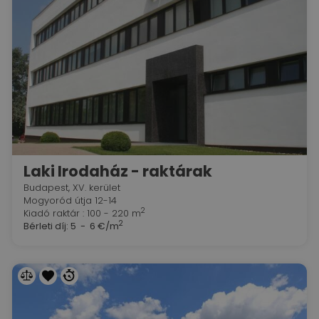
Laki Irodaház - raktárak
Budapest, XV. kerület
Mogyoród útja 12-14
2
Kiadó raktár : 100 - 220 m
2
Bérleti díj:
5 - 6 €/m