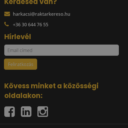
Kérdésed van?
harkacsi@raktarkereso.hu
+36 30 644 76 55
Hírlevél
Kövess minket a közösségi
oldalakon: