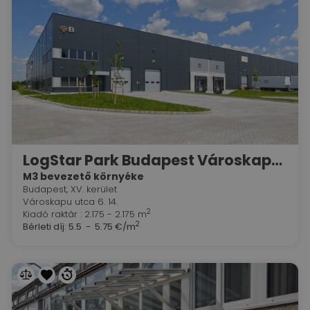
LogStar Park Budapest Városkapu M3
M3 bevezető környéke
Budapest, XV. kerület
Városkapu utca 6. 14.
2
Kiadó raktár : 2.175 - 2.175 m
2
Bérleti díj:
5.5 - 5.75 €/m