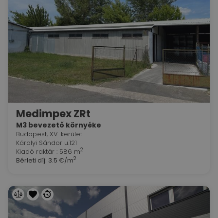
Medimpex ZRt
M3 bevezető környéke
Budapest, XV. kerület
Károlyi Sándor u.121
2
Kiadó raktár : 586 m
2
Bérleti díj:
3.5 €/m