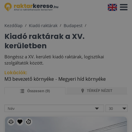
Navigá
aktivál
Kezdőlap
Kiadó raktárak
Budapest
Kiadó raktárak a XV.
kerületben
Böngéssz a XV. kerületi kiadó raktárak, logisztikai
szolgáltatók között.
Lokációk:
M3 bevezető környéke
Megyeri híd környéke
Összesen (9)
TÉRKÉP NÉZET