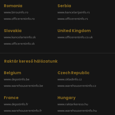
Romania
Serbia
www.birouinfo.ro
www.kancelarijainfo.rs
www.officerentinfo.ro
www.officerentinfo.rs
Slovakia
United Kingdom
www.kancelarieinfo.sk
www.officerentinfo.co.uk
www.officerentinfo.sk
Raktár kereső hálózatunk
Belgium
Czech Republic
www.depotinfo.be
www.skladinfo.cz
www.warehouserentinfo.be
www.warehouserentinfo.cz
France
Hungary
www.depotinfo.fr
www.raktarkereso.hu
www.warehouserentinfo.fr
www.warehouserentinfo.hu