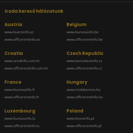
Iroda kereső hálózatunk
Austria
Belgium
www.bueroinfo.at
www.bureauinfo.be
www.officerentinfo.at
www.officerentinfo.be
Croatia
Czech Republic
www.uredinfo.com.hr
www.kancelareinfo.cz
www.officerentinfo.com.hr
www.officerentinfo.cz
France
Hungary
www.bureauinfo.fr
www.irodakereso.hu
www.officerentinfo.fr
www.officerentinfo.hu
Luxembourg
Poland
www.bureauinfo.lu
www.biurainfo.pl
www.officerentinfo.lu
www.officerentinfo.pl