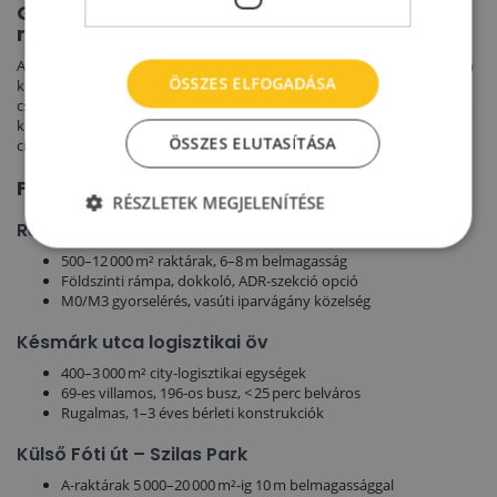
Gyors áttekintés a XV. kerület
raktárpiacáról
A Régi Fóti út, Késmárk utca és Külső Fóti út mentén koncentrálódik a
ÖSSZES ELFOGADÁSA
kerület városi
kiadó raktár
állománya. 400–12 000 m²‑es B kategóriás
csarnokok 6–8 m belmagassággal, nettó 4,8–6,5 €/m² díjon érhetők el,
közvetlen kapcsolattal az M0 és M3 autópályához, ideálisak
ÖSSZES ELUTASÍTÁSA
city‑logisztikára és regionális elosztásra Észak‑Pest térségében.
Fő raktárzónák a XV. kerületben
RÉSZLETEK MEGJELENÍTÉSE
Régi Fóti út – Pólus Ipari Park
500–12 000 m² raktárak, 6–8 m belmagasság
Földszinti rámpa, dokkoló, ADR‑szekció opció
M0/M3 gyorselérés, vasúti iparvágány közelség
Késmárk utca logisztikai öv
400–3 000 m² city‑logisztikai egységek
69‑es villamos, 196‑os busz, < 25 perc belváros
Rugalmas, 1–3 éves bérleti konstrukciók
Külső Fóti út – Szilas Park
A‑raktárak 5 000–20 000 m²‑ig 10 m belmagassággal