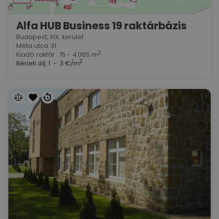
Alfa HUB Business 19 raktárbázis
Budapest, XIX. kerület
Méta utca 31.
2
Kiadó raktár : 15 - 4.085 m
2
Bérleti díj:
1 - 3 €/m