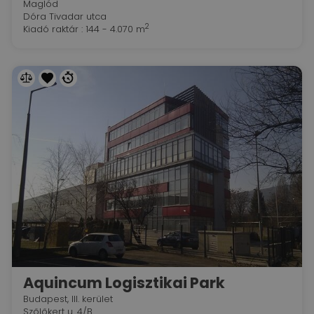
Maglód
Dóra Tivadar utca
2
Kiadó raktár : 144 - 4.070 m
Aquincum Logisztikai Park
Budapest, III. kerület
Szőlőkert u. 4/B.