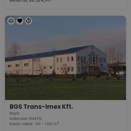
Bérleti díj:
991.36 €/m
BGS Trans-Imex Kft.
Bajót
Külterület 0144/15
2
Kiadó raktár : 50 - 1.100 m