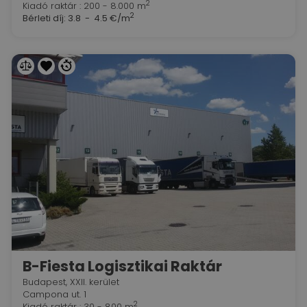
2
Kiadó raktár : 200 - 8.000 m
2
Bérleti díj:
3.8 - 4.5 €/m
B-Fiesta Logisztikai Raktár
Budapest, XXII. kerület
Campona ut. 1
2
Kiadó raktár : 30 - 800 m