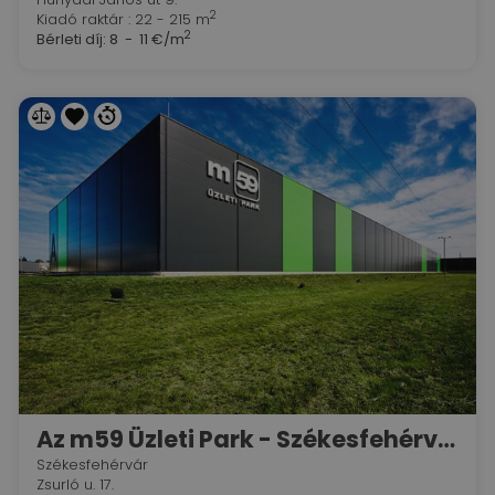
2
Kiadó raktár : 22 - 215 m
2
Bérleti díj:
8 - 11 €/m
Az m59 Üzleti Park - Székesfehérváron
Székesfehérvár
Zsurló u. 17.