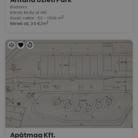
Budaörs
Károly Király út 145
2
Kiadó raktár : 53 - 1.509 m
2
Bérleti díj:
3.5 €/m
Apátmag Kft.