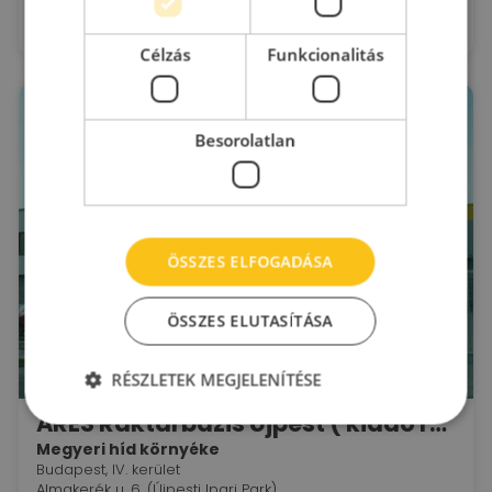
2
Kiadó raktár : 50 - 900 m
2
Bérleti díj:
4 - 6.5 €/m
Célzás
Funkcionalitás
Besorolatlan
ÖSSZES ELFOGADÁSA
ÖSSZES ELUTASÍTÁSA
RÉSZLETEK MEGJELENÍTÉSE
ARES Raktárbázis Újpest ( kiadó raktár + iroda )
Megyeri híd környéke
Budapest, IV. kerület
Almakerék u. 6. (Újpesti Ipari Park)