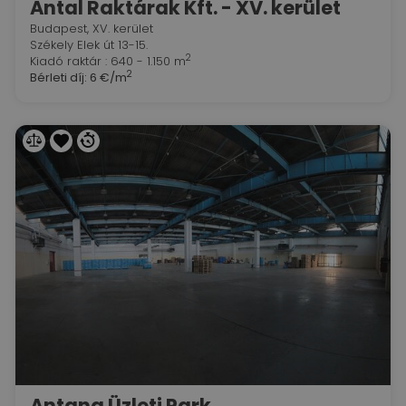
Antal Raktárak Kft. - XV. kerület
Budapest, XV. kerület
Székely Elek út 13-15.
2
Kiadó raktár : 640 - 1.150 m
2
Bérleti díj:
6 €/m
Antana Üzleti Park