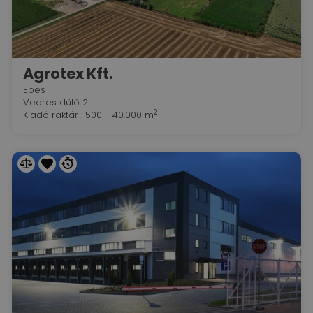
Agrotex Kft.
Ebes
Vedres dűlő 2.
2
Kiadó raktár : 500 - 40.000 m