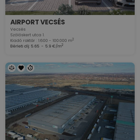
AIRPORT VECSÉS
Vecsés
Szőlőskert utca 1.
2
Kiadó raktár : 1.600 - 100.000 m
2
Bérleti díj:
5.65 - 5.9 €/m