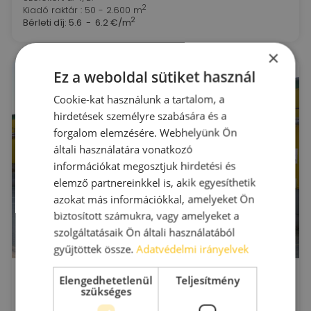
2
Kiadó raktár : 50 - 2.600 m
2
Bérleti díj:
5.6 - 6.2 €/m
×
Ez a weboldal sütiket használ
Cookie-kat használunk a tartalom, a
hirdetések személyre szabására és a
forgalom elemzésére. Webhelyünk Ön
általi használatára vonatkozó
információkat megosztjuk hirdetési és
elemző partnereinkkel is, akik egyesíthetik
azokat más információkkal, amelyeket Ön
biztosított számukra, vagy amelyeket a
szolgáltatásaik Ön általi használatából
gyűjtöttek össze.
Adatvédelmi irányelvek
ARES Logisztikai Központ kiadó raktár+iroda)
Elengedhetetlenül
Teljesítmény
Budaörs
szükséges
Gyár u. 2. (BITEP Ipari Park)