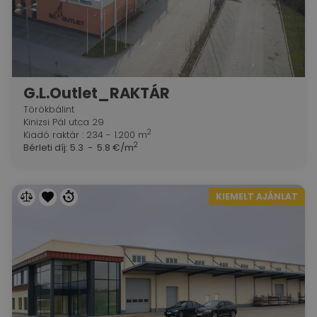
G.L.Outlet_RAKTÁR
Törökbálint
Kinizsi Pál utca 29
2
Kiadó raktár : 234 - 1.200 m
2
Bérleti díj:
5.3 - 5.8 €/m
KIEMELT AJÁNLAT