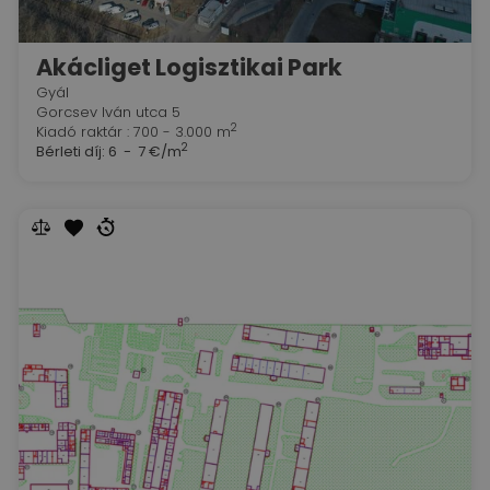
Akácliget Logisztikai Park
Gyál
Gorcsev Iván utca 5
2
Kiadó raktár : 700 - 3.000 m
2
Bérleti díj:
6 - 7 €/m