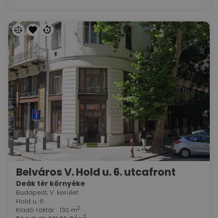
Belváros V. Hold u. 6. utcafront
Deák tér környéke
Budapest, V. kerület
Hold u. 6.
2
Kiadó raktár : 130 m
2