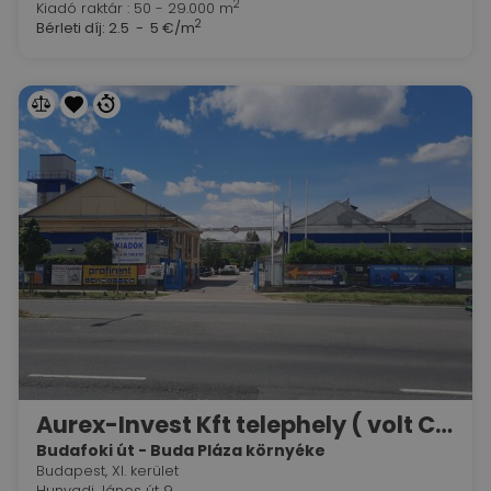
2
Kiadó raktár : 50 - 29.000 m
2
Bérleti díj:
2.5 - 5 €/m
Aurex-Invest Kft telephely ( volt Caola)
Budafoki út - Buda Pláza környéke
Budapest, XI. kerület
Hunyadi János út 9.