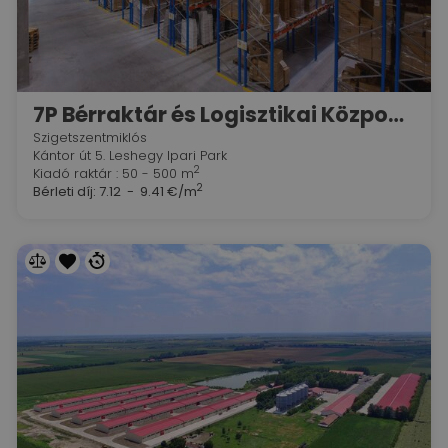
7P Bérraktár és Logisztikai Központ - Leshegy Ipari Park!
Szigetszentmiklós
Kántor út 5. Leshegy Ipari Park
2
Kiadó raktár : 50 - 500 m
2
Bérleti díj:
7.12 - 9.41 €/m