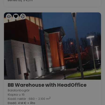
Bérleti díj:
5 €/m
BB Warehouse with HeadOffice
Balatonboglár
Klapka u 16
2
Kiadó raktár : 680 - 2.100 m
Eladó:
4 M €
+ Áfa