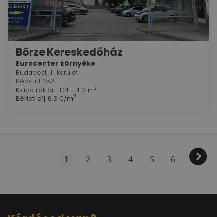
Börze Kereskedőház
Eurocenter környéke
Budapest, III. kerület
Bécsi út 252.
2
Kiadó raktár : 104 - 412 m
2
Bérleti díj:
6.3 €/m
1
2
3
4
5
6