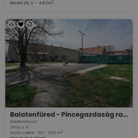
2
Bérleti díj:
3 - 4 €/m
Balatonfüred - Pincegazdaság raktárai
Balatonfüred
Zrínyi u. 11.
2
Kiadó raktár : 150 - 500 m
2