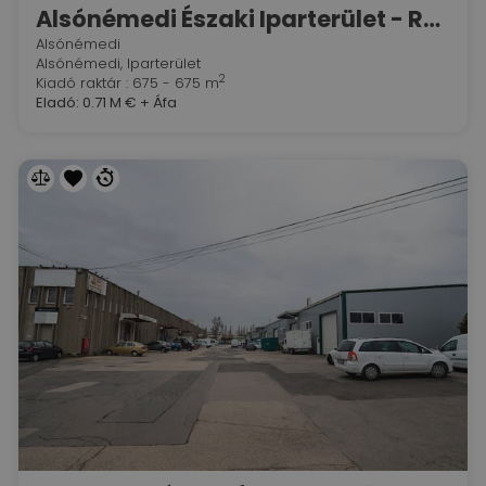
Alsónémedi Északi Iparterület - RaktárAD csarnokok, "H" épület
Alsónémedi
Alsónémedi, Iparterület
2
Kiadó raktár : 675 - 675 m
Eladó:
0.71 M €
+ Áfa