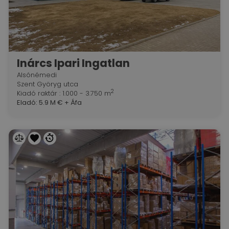
Inárcs Ipari Ingatlan
Alsónémedi
Szent Györyg utca
2
Kiadó raktár : 1.000 - 3.750 m
Eladó:
5.9 M €
+ Áfa