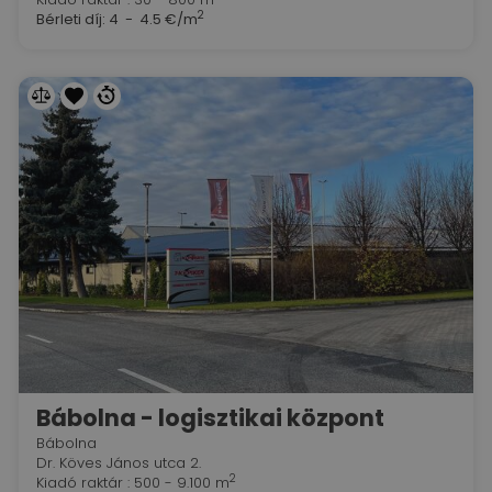
2
Bérleti díj:
4 - 4.5 €/m
Bábolna - logisztikai központ
Bábolna
Dr. Köves János utca 2.
2
Kiadó raktár : 500 - 9.100 m