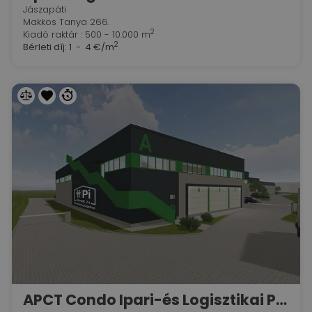
Jászapáti
Makkos Tanya 266.
2
Kiadó raktár : 500 - 10.000 m
2
Bérleti díj:
1 - 4 €/m
APCT Condo Ipari-és Logisztikai Park Maglód