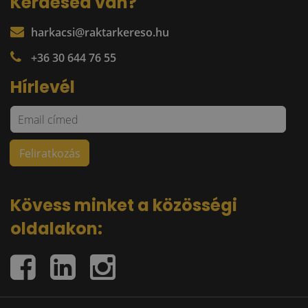
Kérdésed van?
harkacsi@raktarkereso.hu
+36 30 644 76 55
Hírlevél
Kövess minket a közösségi
oldalakon: