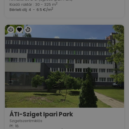
2
Kiadó raktár : 30 - 325 m
2
Bérleti díj:
4 - 6.5 €/m
ÁTI-Sziget Ipari Park
Szigetszentmiklós
Pf.: 18.