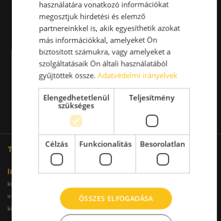
használatára vonatkozó információkat
megosztjuk hirdetési és elemző
partnereinkkel is, akik egyesíthetik azokat
más információkkal, amelyeket Ön
biztosított számukra, vagy amelyeket a
szolgáltatásaik Ön általi használatából
gyűjtöttek össze.
Adatvédelmi irányelvek
Elengedhetetlenül
Teljesítmény
szükséges
Célzás
Funkcionalitás
Besorolatlan
További oldalaink
Iroda
kiadoiroda.info
kiadoirodadebrecen.hu
irodakiadobudapest.hu
kiadoirodagyor.hu
ÖSSZES ELFOGADÁSA
kiadoirodabudaors.hu