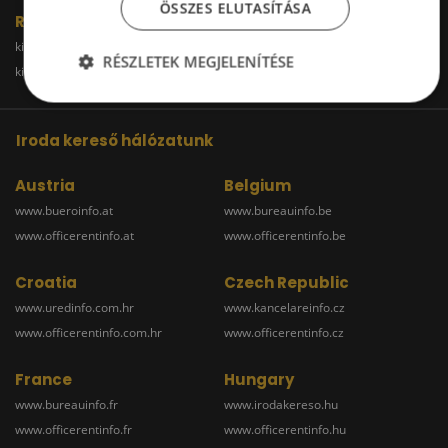
ÖSSZES ELUTASÍTÁSA
Raktár
kiadoraktarbudapest.hu
kiadoraktargyor.hu
RÉSZLETEK MEGJELENÍTÉSE
kiadoraktardebrecen.hu
raktarszekesfehervar.hu
Iroda kereső hálózatunk
Austria
Belgium
www.bueroinfo.at
www.bureauinfo.be
www.officerentinfo.at
www.officerentinfo.be
Croatia
Czech Republic
www.uredinfo.com.hr
www.kancelareinfo.cz
www.officerentinfo.com.hr
www.officerentinfo.cz
France
Hungary
www.bureauinfo.fr
www.irodakereso.hu
www.officerentinfo.fr
www.officerentinfo.hu