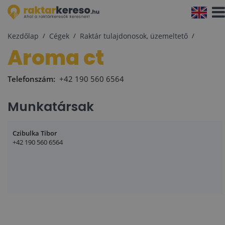
Navi
aktiv
Kezdőlap
Cégek
Raktár tulajdonosok, üzemeltető
aroma ct
Telefonszám:
+42 190 560 6564
Munkatársak
Czibulka Tibor
+42 190 560 6564