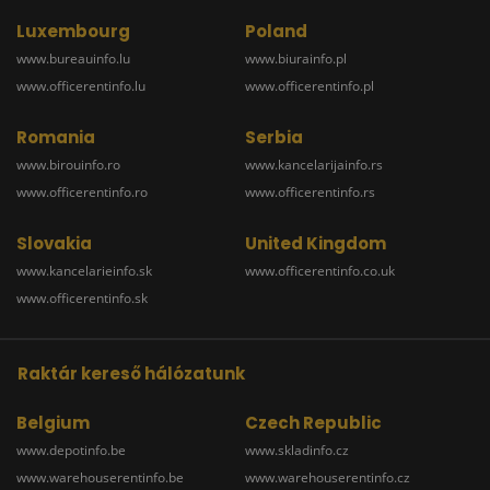
Luxembourg
Poland
www.bureauinfo.lu
www.biurainfo.pl
www.officerentinfo.lu
www.officerentinfo.pl
Romania
Serbia
www.birouinfo.ro
www.kancelarijainfo.rs
www.officerentinfo.ro
www.officerentinfo.rs
Slovakia
United Kingdom
www.kancelarieinfo.sk
www.officerentinfo.co.uk
www.officerentinfo.sk
Raktár kereső hálózatunk
Belgium
Czech Republic
www.depotinfo.be
www.skladinfo.cz
www.warehouserentinfo.be
www.warehouserentinfo.cz