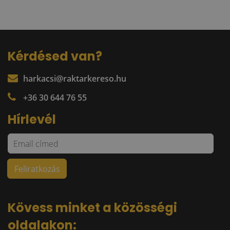
Kérdésed van?
harkacsi@raktarkereso.hu
+36 30 644 76 55
Hírlevél
Kövess minket a közösségi
oldalakon: