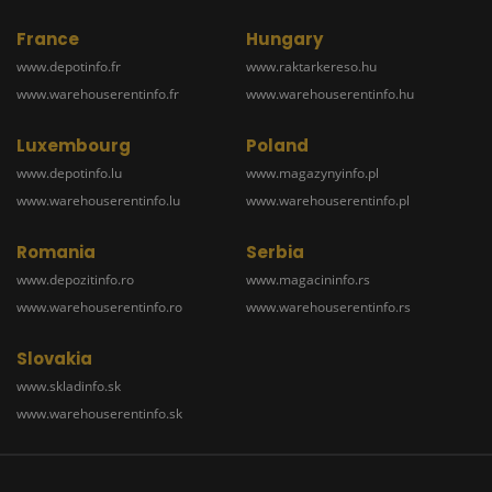
France
Hungary
www.depotinfo.fr
www.raktarkereso.hu
www.warehouserentinfo.fr
www.warehouserentinfo.hu
Luxembourg
Poland
www.depotinfo.lu
www.magazynyinfo.pl
www.warehouserentinfo.lu
www.warehouserentinfo.pl
Romania
Serbia
www.depozitinfo.ro
www.magacininfo.rs
www.warehouserentinfo.ro
www.warehouserentinfo.rs
Slovakia
www.skladinfo.sk
www.warehouserentinfo.sk