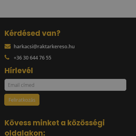
Kérdésed van?
harkacsi@raktarkereso.hu
+36 30 644 76 55
Hírlevél
Kövess minket a közösségi
oldalakon: