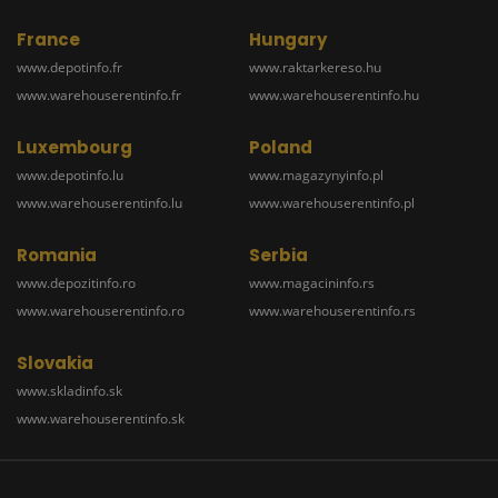
France
Hungary
www.depotinfo.fr
www.raktarkereso.hu
www.warehouserentinfo.fr
www.warehouserentinfo.hu
Luxembourg
Poland
www.depotinfo.lu
www.magazynyinfo.pl
www.warehouserentinfo.lu
www.warehouserentinfo.pl
Romania
Serbia
www.depozitinfo.ro
www.magacininfo.rs
www.warehouserentinfo.ro
www.warehouserentinfo.rs
Slovakia
www.skladinfo.sk
www.warehouserentinfo.sk