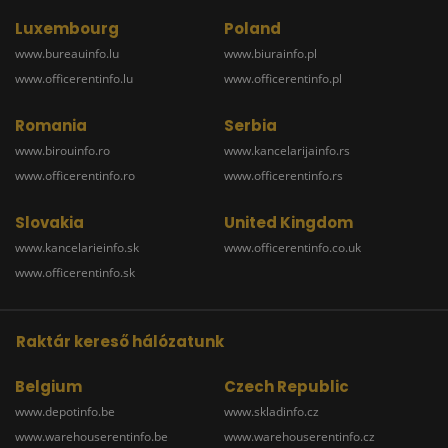
Luxembourg
Poland
www.bureauinfo.lu
www.biurainfo.pl
www.officerentinfo.lu
www.officerentinfo.pl
Romania
Serbia
www.birouinfo.ro
www.kancelarijainfo.rs
www.officerentinfo.ro
www.officerentinfo.rs
Slovakia
United Kingdom
www.kancelarieinfo.sk
www.officerentinfo.co.uk
www.officerentinfo.sk
Raktár kereső hálózatunk
Belgium
Czech Republic
www.depotinfo.be
www.skladinfo.cz
www.warehouserentinfo.be
www.warehouserentinfo.cz