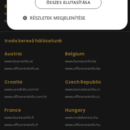
ÖSSZES ELUTASÍTÁSA
Raktár
kiadoraktarbudapest.hu
kiadoraktargyor.hu
RÉSZLETEK MEGJELENÍTÉSE
kiadoraktardebrecen.hu
raktarszekesfehervar.hu
Iroda kereső hálózatunk
Austria
Belgium
www.bueroinfo.at
www.bureauinfo.be
www.officerentinfo.at
www.officerentinfo.be
Croatia
Czech Republic
www.uredinfo.com.hr
www.kancelareinfo.cz
www.officerentinfo.com.hr
www.officerentinfo.cz
France
Hungary
www.bureauinfo.fr
www.irodakereso.hu
www.officerentinfo.fr
www.officerentinfo.hu