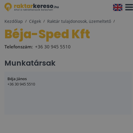
Navi
aktiv
Kezdőlap
Cégek
Raktár tulajdonosok, üzemeltető
Béja-Sped Kft
Telefonszám:
+36 30 945 5510
Munkatársak
Béja János
+36 30 945 5510