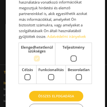
használatára vonatkozó információkat
megosztjuk hirdetési és elemző
partnereinkkel is, akik egyesíthetik azokat
más információkkal, amelyeket Ön
biztosított számukra, vagy amelyeket a
szolgáltatásaik Ön általi használatából
gyűjtöttek össze.
Adatvédelmi irányelvek
Elengedhetetlenül
Teljesítmény
szükséges
Célzás
Funkcionalitás
Besorolatlan
További oldalaink
Iroda
kiadoiroda.info
kiadoirodadebrecen.hu
irodakiadobudapest.hu
kiadoirodagyor.hu
ÖSSZES ELFOGADÁSA
kiadoirodabudaors.hu