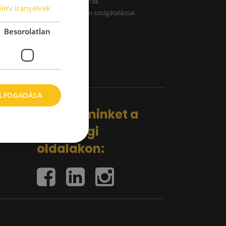
B kategóriás raktárak
lmi irányelvek
Raktárak logisztikai szolgátatással
Besorolatlan
ELFOGADÁSA
Kövess minket a
közösségi
oldalakon: