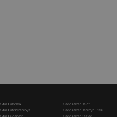
aktár Bábolna
Kiadó raktár Bajót
aktár Bátonyterenye
Kiadó raktár Berettyóújfalu
aktár Budapest
Kiadó raktár Cegléd