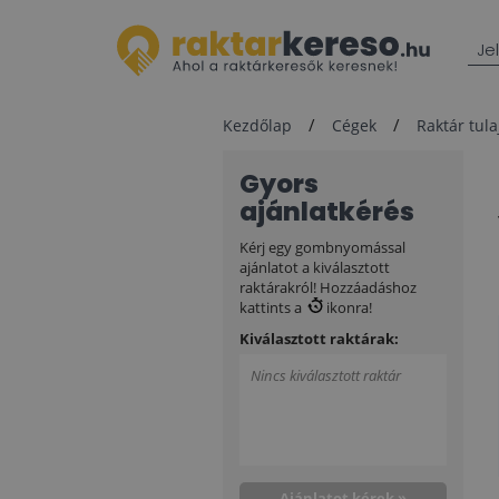
Je
Kezdőlap
Cégek
Raktár tul
Gyors
ajánlatkérés
Kérj egy gombnyomással
ajánlatot a kiválasztott
raktárakról! Hozzáadáshoz
kattints a
ikonra!
Kiválasztott raktárak:
Nincs kiválasztott raktár
Ajánlatot kérek »