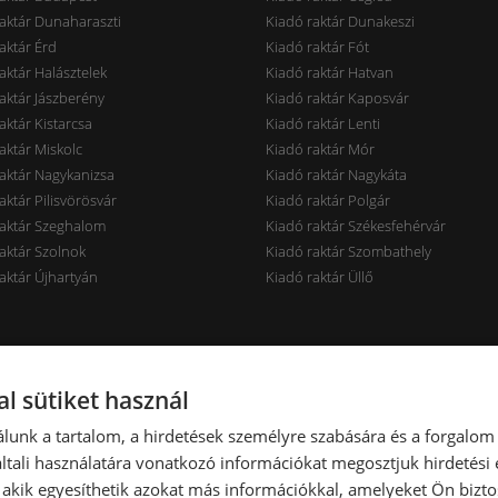
aktár Dunaharaszti
Kiadó raktár Dunakeszi
aktár Érd
Kiadó raktár Fót
aktár Halásztelek
Kiadó raktár Hatvan
aktár Jászberény
Kiadó raktár Kaposvár
aktár Kistarcsa
Kiadó raktár Lenti
aktár Miskolc
Kiadó raktár Mór
aktár Nagykanizsa
Kiadó raktár Nagykáta
aktár Pilisvörösvár
Kiadó raktár Polgár
raktár Szeghalom
Kiadó raktár Székesfehérvár
aktár Szolnok
Kiadó raktár Szombathely
aktár Újhartyán
Kiadó raktár Üllő
rak ár szerint
Raktárak terület szerint
l sütiket használ
aktár < 7 EUR
Kiadó raktár < 100 m2
lunk a tartalom, a hirdetések személyre szabására és a forgalom
aktár 7-10 EUR
Kiadó raktár 100-300 m2
tali használatára vonatkozó információkat megosztjuk hirdetési
aktár 10-14 EUR
Kiadó raktár 300-600 m2
, akik egyesíthetik azokat más információkkal, amelyeket Ön bizto