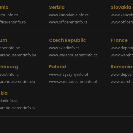
nia
Serbia
Slovakia
rouinfo.ro
www.kancelarijainfo.rs
www.kancela
icerentinfo.ro
www.officerentinfo.rs
www.officere
ium
Czech Republic
France
potinfo.be
www.skladinfo.cz
www.depotin
rehouserentinfo.be
www.warehouserentinfo.cz
www.warehou
mbourg
Poland
Romania
potinfo.lu
www.magazynyinfo.pl
www.depozit
rehouserentinfo.lu
www.warehouserentinfo.pl
www.warehou
kia
ladinfo.sk
rehouserentinfo.sk