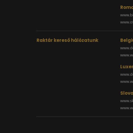
Roma
www.bi
www.off
Raktár kereső hálózatunk
Belg
www.de
www.wa
Luxe
www.de
www.wa
Slova
www.sk
www.wa