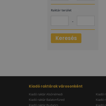
2
Raktár terület
(m
)
-
Keresés
Kiadó raktárak városonként
Kiadó raktár Alsónémedi
Kiadó r
Kiadó raktár Balatonfüred
Kiadó r
Kiadó raktár Budaörs
Kiadó r