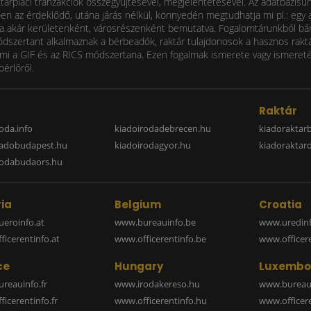
ktárpiaci tranzakciók összegyűjtésével, megjelentetésével. Az adatbázisu
 az érdeklődő, utána járás nélkül, könnyedén megtudhatja mi pl.: egy ad
i díja akár kerületenként, városrészenként bemutatva. Fogalomtárunkból bá
ódszertant alkalmaznak a bérbeadók, raktár tulajdonosok a hasznos raktá
 a GIF és az RICS módszertana. Ezen fogalmak ismerete vagy ismereténe
bérlőről.
a
Raktár
oda.info
kiadoirodadebrecen.hu
kiadoraktar
iadobudapest.hu
kiadoirodagyor.hu
kiadoraktar
rodabudaors.hu
ia
Belgium
Croatia
eroinfo.at
www.bureauinfo.be
www.uredinf
icerentinfo.at
www.officerentinfo.be
www.officer
ce
Hungary
Luxembo
reauinfo.fr
www.irodakereso.hu
www.bureaui
icerentinfo.fr
www.officerentinfo.hu
www.officere