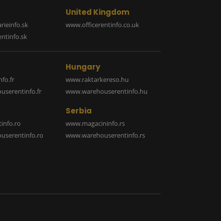
United Kingdom
rieinfo.sk
www.officerentinfo.co.uk
ntinfo.sk
Hungary
fo.fr
www.raktarkereso.hu
serentinfo.fr
www.warehouserentinfo.hu
Serbia
info.ro
www.magacininfo.rs
serentinfo.ro
www.warehouserentinfo.rs