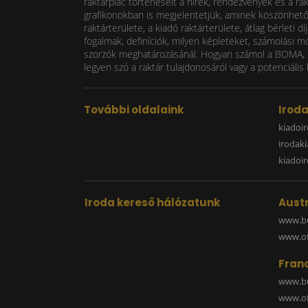
raktárpiac történéseit a hírek, rendezvények és a ra
grafikonokban is megjelentetjük, aminek köszönhetően
raktárterülete, a kiadó raktárterülete, átlag bérlet
fogalmak, definíciók, milyen képleteket, számolási m
szorzók meghatározásánál. Hogyan számol a BOMA, mi
legyen szó a raktár tulajdonosáról vagy a potenciális 
További oldalaink
Irod
kiadoir
irodak
kiadoi
Iroda kereső hálózatunk
Austr
www.bu
www.off
Fran
www.bu
www.off