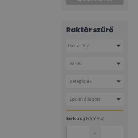
Raktár szűrő
Város
Kategóriák
Épület állapota
2
Bérleti díj
(€/m
/hó)
-