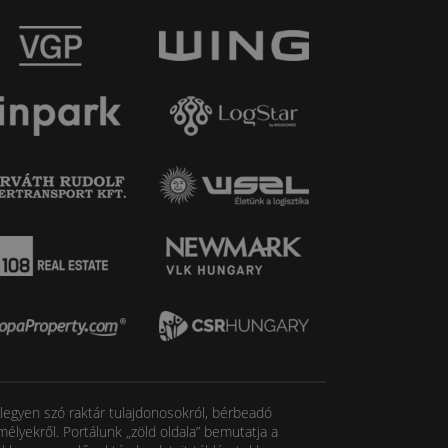
, legyen szó raktár tulajdonosokról, bérbeadó
élyekről. Portálunk „zöld oldala” bemutatja a