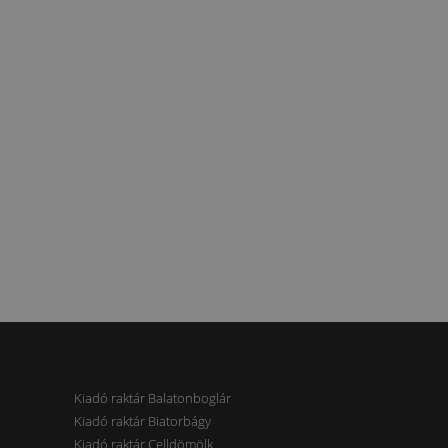
Kiadó raktár Balatonboglár
Kiadó raktár Biatorbágy
Kiadó raktár Celldömölk