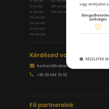
IX. kerület
XXI. kerület
Kiadó r
vagy amelyeket a 
X. kerület
XXII. kerület
XI. kerület
XXIII. kerület
Elengedhetetle
XIII. kerület
szükséges
XIV. kerület
XV. kerület
XVI. kerület
Kérdésed van?
RÉSZLETEK M
harkacsi@raktarkereso.hu
+36 30 644 76 55
Fő partnereink