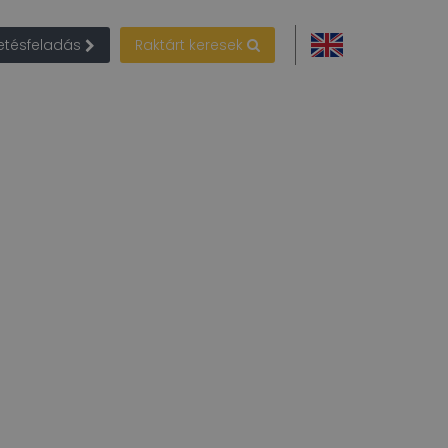
detésfeladás
Raktárt keresek