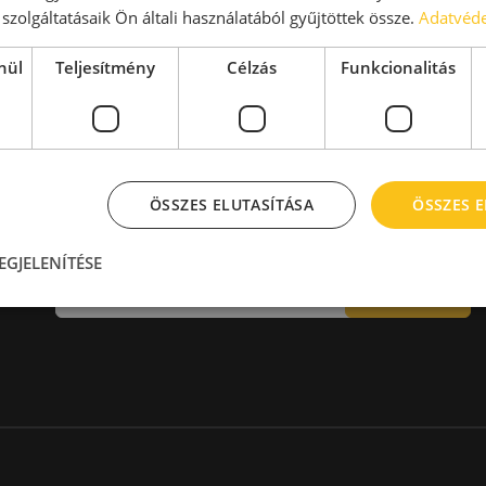
aktár > 14 EUR
Kiadó raktár 600-1000 m2
szolgáltatásaik Ön általi használatából gyűjtöttek össze.
Adatvéde
Kiadó raktár 1000-2000 m2
Kiadó raktár > 2000 m2
nül
Teljesítmény
Célzás
Funkcionalitás
ÖSSZES ELUTASÍTÁSA
ÖSSZES 
Hírlevél
EGJELENÍTÉSE