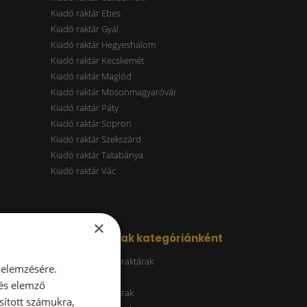
Kiadó raktár Ebes
Kiadó raktár Gyál
Kiadó raktár Hegyeshalom
Kiadó raktár Kecskemét
Kiadó raktár Maglód
Kiadó raktár Mosonmagyaróvár
Kiadó raktár Páty
Kiadó raktár Sopron
Kiadó raktár Szekszárd
Kiadó raktár Tatabánya
Kiadó raktár Vác
×
Kiadó raktárak kategóriánként
Energiatakarékos raktárak
 elemzésére.
ESG raktár
 és elemző
A kategóriás raktárak
sított számukra,