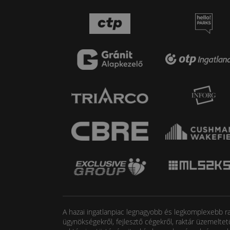
A hazai ingatlanpiac legnagyobb és legkomplexebb rak
ügynökségekről, fejlesztő cégekről, raktár üzemeltet