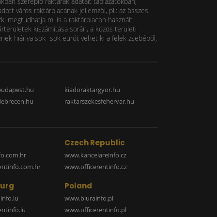
nkban szereplő raktárak adatait táblázatokban,
ott város raktárpiacának jellemzői, pl.: az összes
rki megtudhatja mi is a raktárpiacon használt
rterületek kiszámítása során, a közös területi
k hiánya sok -sok eurót vehet ki a felek zsebéből,
budapest.hu
kiadoraktargyor.hu
debrecen.hu
raktarszekesfehervar.hu
Czech Republic
o.com.hr
www.kancelareinfo.cz
entinfo.com.hr
www.officerentinfo.cz
urg
Poland
nfo.lu
www.biurainfo.pl
ntinfo.lu
www.officerentinfo.pl