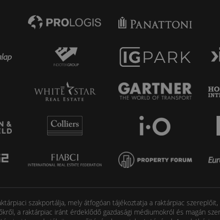
tárpiaci szakportálja, mely átfogóan tájékoztatja a raktárpiac szereplőit
őkről, a raktárpiac iránt érdeklődő gazdasági médiumokról és magán szem