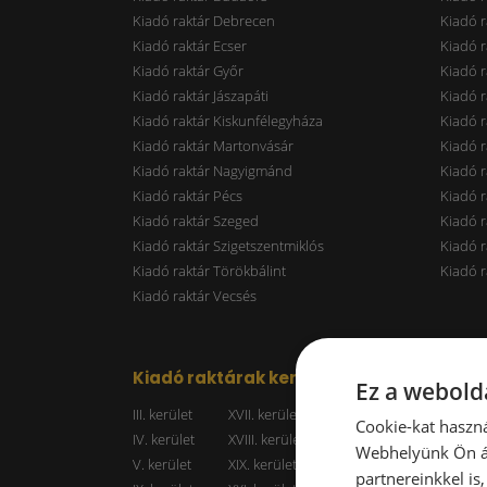
Kiadó raktár Debrecen
Kiadó r
Kiadó raktár Ecser
Kiadó r
Kiadó raktár Győr
Kiadó r
Kiadó raktár Jászapáti
Kiadó r
Kiadó raktár Kiskunfélegyháza
Kiadó r
Kiadó raktár Martonvásár
Kiadó r
Kiadó raktár Nagyigmánd
Kiadó r
Kiadó raktár Pécs
Kiadó r
Kiadó raktár Szeged
Kiadó 
Kiadó raktár Szigetszentmiklós
Kiadó r
Kiadó raktár Törökbálint
Kiadó r
Kiadó raktár Vecsés
Kiadó raktárak kerületenként
Raktá
Ez a webolda
III. kerület
XVII. kerület
Kiadó r
Cookie-kat haszná
IV. kerület
XVIII. kerület
Kiadó r
Webhelyünk Ön ál
V. kerület
XIX. kerület
Kiadó r
partnereinkkel is