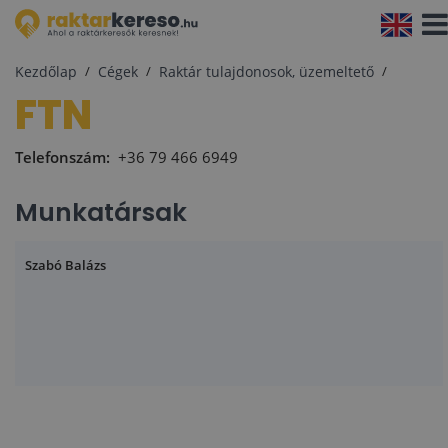
Navi
aktiv
Kezdőlap
Cégek
Raktár tulajdonosok, üzemeltető
FTN
Telefonszám:
+36 79 466 6949
Munkatársak
Szabó Balázs