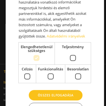
használatára vonatkozó információkat
megosztjuk hirdetési és elemző
partnereinkkel is, akik egyesíthetik azokat
más információkkal, amelyeket Ön
biztosított számukra, vagy amelyeket a
szolgáltatásaik Ön általi használatából
gyűjtöttek össze.
Adatvédelmi irányelvek
Elengedhetetlenül
Teljesítmény
szükséges
Célzás
Funkcionalitás
Besorolatlan
További oldalaink
Iroda
kiadoiroda.info
kiadoirodadebrecen.hu
irodakiadobudapest.hu
kiadoirodagyor.hu
ÖSSZES ELFOGADÁSA
kiadoirodabudaors.hu