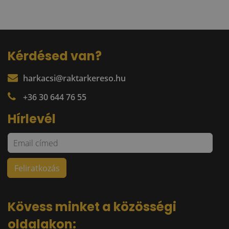
Kérdésed van?
harkacsi@raktarkereso.hu
+36 30 644 76 55
Hírlevél
Kövess minket a közösségi
oldalakon: