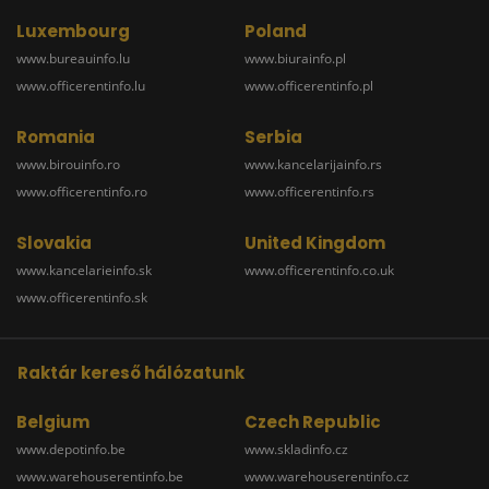
Luxembourg
Poland
www.bureauinfo.lu
www.biurainfo.pl
www.officerentinfo.lu
www.officerentinfo.pl
Romania
Serbia
www.birouinfo.ro
www.kancelarijainfo.rs
www.officerentinfo.ro
www.officerentinfo.rs
Slovakia
United Kingdom
www.kancelarieinfo.sk
www.officerentinfo.co.uk
www.officerentinfo.sk
Raktár kereső hálózatunk
Belgium
Czech Republic
www.depotinfo.be
www.skladinfo.cz
www.warehouserentinfo.be
www.warehouserentinfo.cz