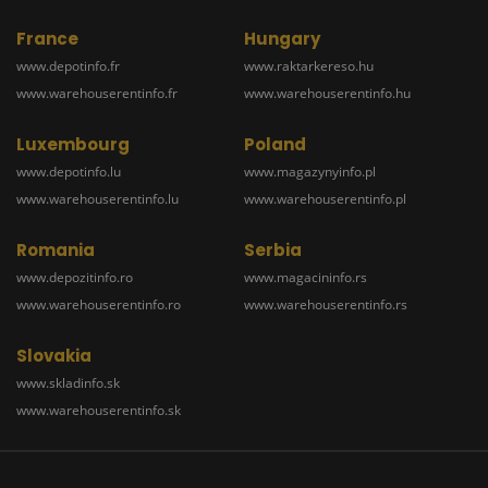
France
Hungary
www.depotinfo.fr
www.raktarkereso.hu
www.warehouserentinfo.fr
www.warehouserentinfo.hu
Luxembourg
Poland
www.depotinfo.lu
www.magazynyinfo.pl
www.warehouserentinfo.lu
www.warehouserentinfo.pl
Romania
Serbia
www.depozitinfo.ro
www.magacininfo.rs
www.warehouserentinfo.ro
www.warehouserentinfo.rs
Slovakia
www.skladinfo.sk
www.warehouserentinfo.sk