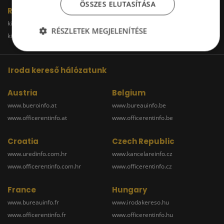
ÖSSZES ELUTASÍTÁSA
Raktár
kiadoraktarbudapest.hu
kiadoraktargyor.hu
RÉSZLETEK MEGJELENÍTÉSE
kiadoraktardebrecen.hu
raktarszekesfehervar.hu
Iroda kereső hálózatunk
Austria
Belgium
www.bueroinfo.at
www.bureauinfo.be
www.officerentinfo.at
www.officerentinfo.be
Croatia
Czech Republic
www.uredinfo.com.hr
www.kancelareinfo.cz
www.officerentinfo.com.hr
www.officerentinfo.cz
France
Hungary
www.bureauinfo.fr
www.irodakereso.hu
www.officerentinfo.fr
www.officerentinfo.hu