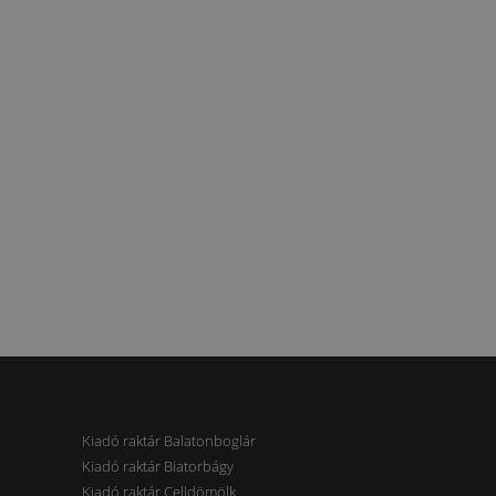
Kiadó raktár Balatonboglár
Kiadó raktár Biatorbágy
Kiadó raktár Celldömölk