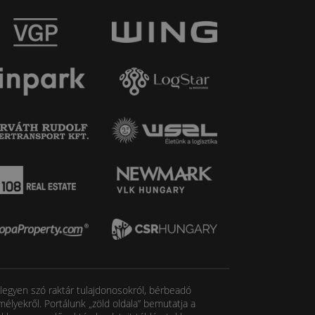
, legyen szó raktár tulajdonosokról, bérbeadó
élyekről. Portálunk „zöld oldala” bemutatja a