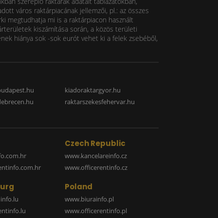
nkban szereplő raktárak adatait táblázatokban,
ott város raktárpiacának jellemzői, pl.: az összes
rki megtudhatja mi is a raktárpiacon használt
rterületek kiszámítása során, a közös területi
k hiánya sok -sok eurót vehet ki a felek zsebéből,
budapest.hu
kiadoraktargyor.hu
debrecen.hu
raktarszekesfehervar.hu
Czech Republic
o.com.hr
www.kancelareinfo.cz
entinfo.com.hr
www.officerentinfo.cz
urg
Poland
nfo.lu
www.biurainfo.pl
ntinfo.lu
www.officerentinfo.pl