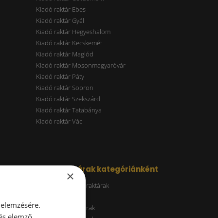
Kiadó raktár Ebes
Kiadó raktár Gyál
Kiadó raktár Hegyeshalom
Kiadó raktár Kecskemét
Kiadó raktár Maglód
Kiadó raktár Mosonmagyaróvár
Kiadó raktár Páty
Kiadó raktár Sopron
Kiadó raktár Szekszárd
Kiadó raktár Tatabánya
Kiadó raktár Vác
Kiadó raktárak kategóriánként
×
Energiatakarékos raktárak
ESG raktár
 elemzésére.
A kategóriás raktárak
 és elemző