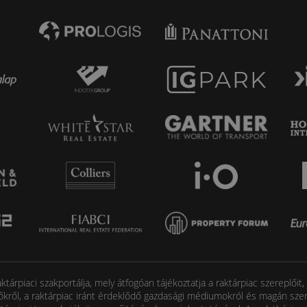
tárpiaci szakportálja, mely átfogóan tájékoztatja a raktárpiac szereplőit
őkről, a raktárpiac iránt érdeklődő gazdasági médiumokról és magán szem