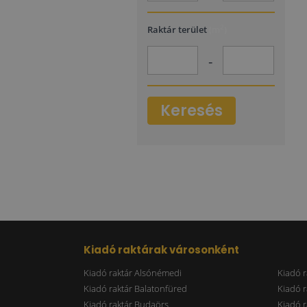
2
Raktár terület
(m
)
-
Keresés
Kiadó raktárak városonként
Kiadó raktár Alsónémedi
Kiadó r
Kiadó raktár Balatonfüred
Kiadó r
Kiadó raktár Budaörs
Kiadó r