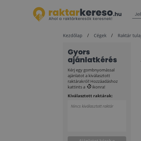
Je
Kezdőlap
Cégek
Raktár tul
Gyors
ajánlatkérés
Kérj egy gombnyomással
ajánlatot a kiválasztott
raktárakról! Hozzáadáshoz
kattints a
ikonra!
Kiválasztott raktárak:
Nincs kiválasztott raktár
Ajánlatot kérek »