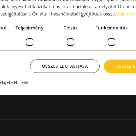
aktár > 14 EUR
Kiadó raktár 600-1000 m2
, akik egyesíthetik azokat más információkkal, amelyeket Ön bizto
Kiadó raktár 1000-2000 m2
szolgáltatásaik Ön általi használatából gyűjtöttek össze.
Adatvéde
Kiadó raktár > 2000 m2
nül
Teljesítmény
Célzás
Funkcionalitás
ÖSSZES ELUTASÍTÁSA
ÖSSZES 
Hírlevél
EGJELENÍTÉSE