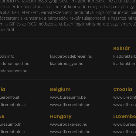
ktárpiaci tranzakciók összegyűjtésével, megjelentetésével. Az adatbázisu
 az érdeklődő, utána járás nélkül, könnyedén megtudhatja mi pl.: egy ad
i díja akár kerületenként, városrészenként bemutatva. Fogalomtárunkból bá
ódszertant alkalmaznak a bérbeadók, raktár tulajdonosok a hasznos raktá
 a GIF és az RICS módszertana. Ezen fogalmak ismerete vagy ismereténe
bérlőről.
a
Raktár
oda.info
kiadoirodadebrecen.hu
kiadoraktar
iadobudapest.hu
kiadoirodagyor.hu
kiadoraktar
rodabudaors.hu
ia
Belgium
Croatia
eroinfo.at
www.bureauinfo.be
www.uredinf
icerentinfo.at
www.officerentinfo.be
www.officer
ce
Hungary
Luxembo
reauinfo.fr
www.irodakereso.hu
www.bureaui
icerentinfo.fr
www.officerentinfo.hu
www.officere