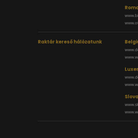
Roma
www.bi
www.off
Raktár kereső hálózatunk
Belg
www.de
www.wa
Luxe
www.de
www.wa
Slova
www.sk
www.wa