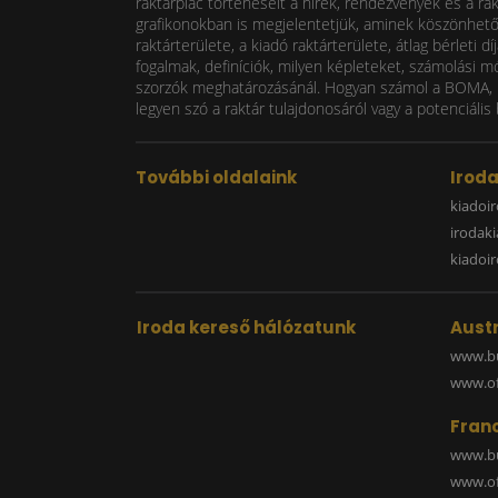
raktárpiac történéseit a hírek, rendezvények és a ra
grafikonokban is megjelentetjük, aminek köszönhetően
raktárterülete, a kiadó raktárterülete, átlag bérlet
fogalmak, definíciók, milyen képleteket, számolási m
szorzók meghatározásánál. Hogyan számol a BOMA, mi
legyen szó a raktár tulajdonosáról vagy a potenciális 
További oldalaink
Irod
kiadoir
irodak
kiadoi
Iroda kereső hálózatunk
Austr
www.bu
www.off
Fran
www.bu
www.off