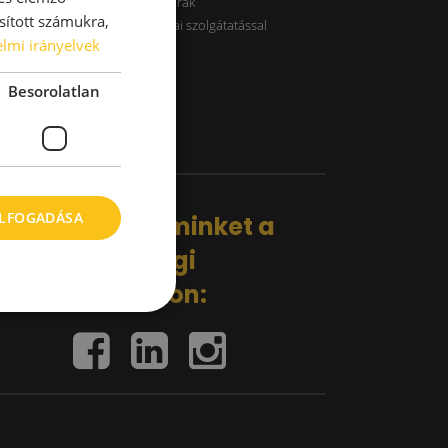
B kategóriás raktárak
sított számukra,
Raktárak logisztikai szolgátatással
lmi irányelvek
Besorolatlan
ELFOGADÁSA
Kövess minket a
közösségi
oldalakon: