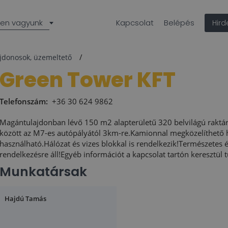
len vagyunk
Kapcsolat
Belépés
Hir
ajdonosok, üzemeltető
Green Tower KFT
Telefonszám:
+36 30 624 9862
Magántulajdonban lévő 150 m2 alapterületű 320 belvilágú raktá
között az M7-es autópályától 3km-re.Kamionnal megközelíthető 
használható.Hálózat és vizes blokkal is rendelkezik!Természetes 
rendelkezésre áll!Egyéb információt a kapcsolat tartón keresztül 
Munkatársak
Hajdú Tamás