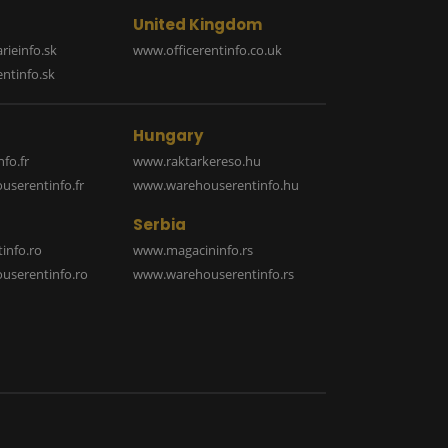
United Kingdom
rieinfo.sk
www.officerentinfo.co.uk
ntinfo.sk
Hungary
fo.fr
www.raktarkereso.hu
serentinfo.fr
www.warehouserentinfo.hu
Serbia
info.ro
www.magacininfo.rs
serentinfo.ro
www.warehouserentinfo.rs