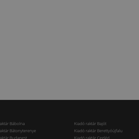
aktár Bábolna
Kiadó raktár Bajót
aktár Bátonyterenye
Kiadó raktár Berettyóújfalu
aktár Budapest
Kiadó raktár Cegléd