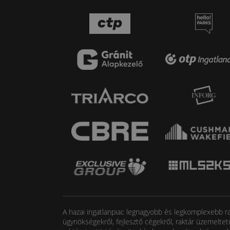
A hazai ingatlanpiac legnagyobb és legkomplexebb rak
ügynökségekről, fejlesztő cégekről, raktár üzemeltet