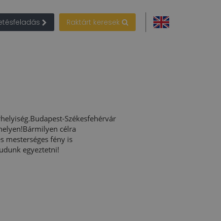
detésfeladás
Raktárt keresek
rhelyiség.Budapest-Székesfehérvár
helyen!Bármilyen célra
és mesterséges fény is
tudunk egyeztetni!