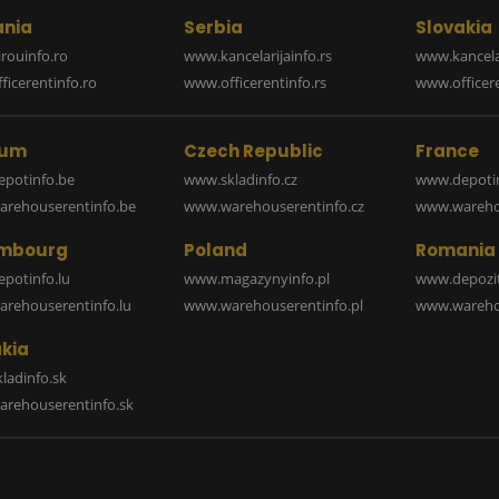
nia
Serbia
Slovakia
rouinfo.ro
www.kancelarijainfo.rs
www.kancela
icerentinfo.ro
www.officerentinfo.rs
www.officere
ium
Czech Republic
France
potinfo.be
www.skladinfo.cz
www.depotin
rehouserentinfo.be
www.warehouserentinfo.cz
www.warehou
mbourg
Poland
Romania
potinfo.lu
www.magazynyinfo.pl
www.depozit
rehouserentinfo.lu
www.warehouserentinfo.pl
www.warehou
kia
ladinfo.sk
rehouserentinfo.sk