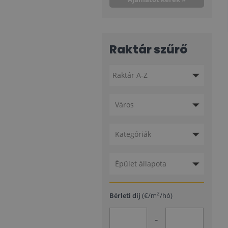
Raktár szűrő
Város
Kategóriák
Épület állapota
2
Bérleti díj
(€/m
/hó)
-