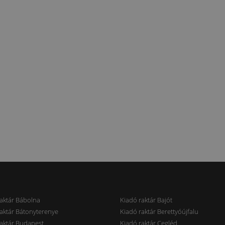
aktár Bábolna
Kiadó raktár Bajót
aktár Bátonyterenye
Kiadó raktár Berettyóújfalu
aktár Budapest
Kiadó raktár Cegléd