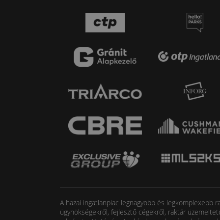
A hazai ingatlanpiac legnagyobb és legkomplexebb rak
ügynökségekről, fejlesztő cégekről, raktár üzemeltet