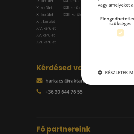
IX. kerület
XXI. kerület
Kiadó r
vagy amelyeket a 
X. kerület
XXII. kerület
XI. kerület
XXIII. kerület
Elengedhetetle
XIII. kerület
szükséges
XIV. kerület
XV. kerület
XVI. kerület
Kérdésed van?
RÉSZLETEK M
harkacsi@raktarkereso.hu
+36 30 644 76 55
Fő partnereink