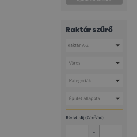
Raktár szűrő
Város
Kategóriák
Épület állapota
2
Bérleti díj
(€/m
/hó)
-