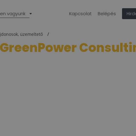
len vagyunk
Kapcsolat
Belépés
Hir
ajdonosok, üzemeltető
GreenPower Consultin