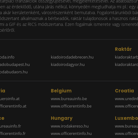
ktárpiaci tranzakciók összegyűjtésével, megjelentetésével. Az adatbázisu
 az érdeklődő, utána járás nélkül, könnyedén megtudhatja mi pl.: egy ad
i díja akár kerületenként, városrészenként bemutatva. Fogalomtárunkból bá
ódszertant alkalmaznak a bérbeadók, raktár tulajdonosok a hasznos raktá
 a GIF és az RICS módszertana. Ezen fogalmak ismerete vagy ismereténe
bérlőről.
a
Raktár
oda.info
kiadoirodadebrecen.hu
kiadoraktar
iadobudapest.hu
kiadoirodagyor.hu
kiadoraktar
rodabudaors.hu
ia
Belgium
Croatia
eroinfo.at
www.bureauinfo.be
www.uredinf
icerentinfo.at
www.officerentinfo.be
www.officer
ce
Hungary
Luxembo
reauinfo.fr
www.irodakereso.hu
www.bureaui
icerentinfo.fr
www.officerentinfo.hu
www.officere