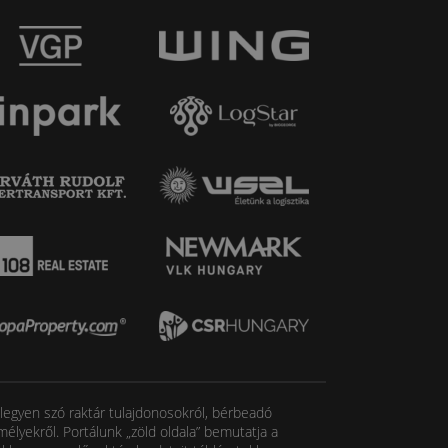
, legyen szó raktár tulajdonosokról, bérbeadó
élyekről. Portálunk „zöld oldala” bemutatja a