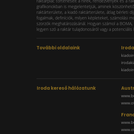
raktárpiac történéseit a hírek, rendezvények és a ra
grafikonokban is megjelentetjük, aminek köszönhetően
raktárterülete, a kiadó raktárterülete, átlag bérlet
fogalmak, definíciók, milyen képleteket, számolási m
szorzók meghatározásánál. Hogyan számol a BOMA, mi
legyen szó a raktár tulajdonosáról vagy a potenciális 
További oldalaink
Irod
kiadoir
irodak
kiadoi
Iroda kereső hálózatunk
Austr
www.bu
www.off
Fran
www.bu
www.off