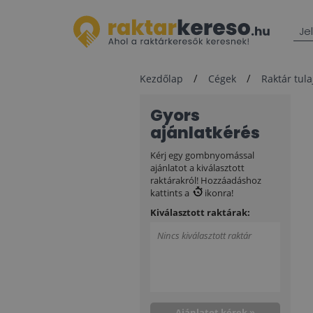
Je
Kezdőlap
Cégek
Raktár tul
Gyors
ajánlatkérés
Kérj egy gombnyomással
ajánlatot a kiválasztott
raktárakról! Hozzáadáshoz
kattints a
ikonra!
Kiválasztott raktárak:
Nincs kiválasztott raktár
Ajánlatot kérek »