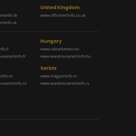
United Kingdom
rieinfo.sk
www.officerentinfo.co.uk
ntinfo.sk
Hungary
fo.fr
www.raktarkereso.hu
serentinfo.fr
www.warehouserentinfo.hu
Serbia
info.ro
www.magacininfo.rs
serentinfo.ro
www.warehouserentinfo.rs