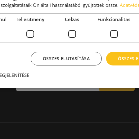
aktár > 14 EUR
Kiadó raktár 600-1000 m2
szolgáltatásaik Ön általi használatából gyűjtöttek össze.
Adatvéde
Kiadó raktár 1000-2000 m2
Kiadó raktár > 2000 m2
nül
Teljesítmény
Célzás
Funkcionalitás
ÖSSZES ELUTASÍTÁSA
ÖSSZES 
Hírlevél
EGJELENÍTÉSE