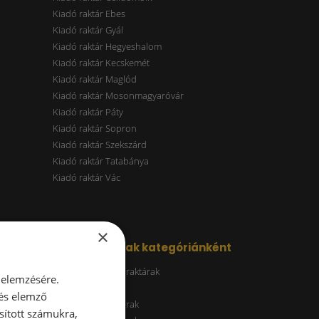
Kiadó raktár Ebes
Kiadó raktár Gyál
Kiadó raktár Hegyeshalom
Kiadó raktár Kecskemét
Kiadó raktár Maglód
Kiadó raktár Mosonmagyaróvár
Kiadó raktár Páty
Kiadó raktár Sopron
Kiadó raktár Szekszárd
Kiadó raktár Tatabánya
Kiadó raktár Vác
×
Kiadó raktárak kategóriánként
Energiatakarékos raktárak
 elemzésére.
ESG raktár
 és elemző
A kategóriás raktárak
sított számukra,