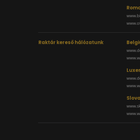
Roma
www.bi
www.off
Raktár kereső hálózatunk
Belg
www.de
www.wa
Luxe
www.de
www.wa
Slova
www.sk
www.wa