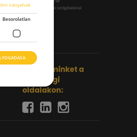
B kategóriás raktárak
lmi irányelvek
Raktárak logisztikai szolgátatással
Besorolatlan
ELFOGADÁSA
Kövess minket a
közösségi
oldalakon: