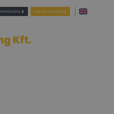
detésfeladás
Raktárt keresek
g Kft.