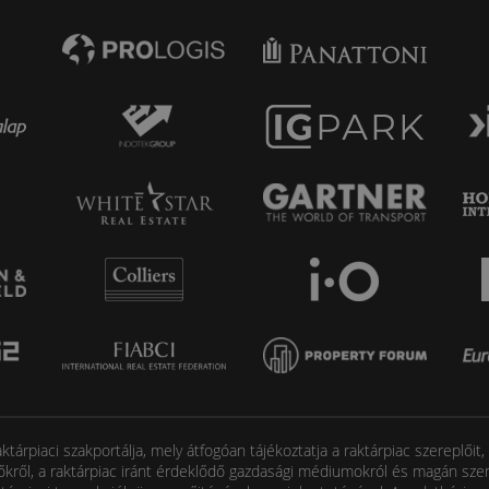
tárpiaci szakportálja, mely átfogóan tájékoztatja a raktárpiac szereplőit
őkről, a raktárpiac iránt érdeklődő gazdasági médiumokról és magán szem