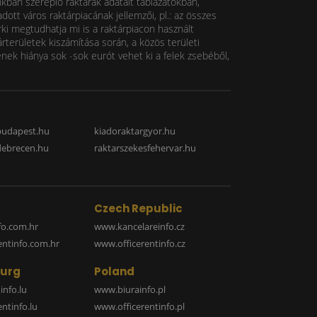
nkban szereplő raktárak adatait táblázatokban,
ott város raktárpiacának jellemzői, pl.: az összes
rki megtudhatja mi is a raktárpiacon használt
rterületek kiszámítása során, a közös területi
k hiánya sok -sok eurót vehet ki a felek zsebéből,
budapest.hu
kiadoraktargyor.hu
debrecen.hu
raktarszekesfehervar.hu
Czech Republic
o.com.hr
www.kancelareinfo.cz
entinfo.com.hr
www.officerentinfo.cz
urg
Poland
nfo.lu
www.biurainfo.pl
ntinfo.lu
www.officerentinfo.pl