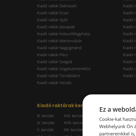
Kiadó raktár Debrecen
Kiadó r
Kiadó raktár Ecser
Kiadó r
Kiadó raktár Győr
Kiadó r
Kiadó raktár Jászapáti
Kiadó r
Kiadó raktár Kiskunfélegyháza
Kiadó r
Kiadó raktár Martonvásár
Kiadó r
Kiadó raktár Nagyigmánd
Kiadó r
Kiadó raktár Pécs
Kiadó r
Kiadó raktár Szeged
Kiadó 
Kiadó raktár Szigetszentmiklós
Kiadó r
Kiadó raktár Törökbálint
Kiadó r
Kiadó raktár Vecsés
Kiadó raktárak kerületenként
Raktá
Ez a webolda
III. kerület
XVII. kerület
Kiadó r
Cookie-kat haszná
IV. kerület
XVIII. kerület
Kiadó r
Webhelyünk Ön ál
V. kerület
XIX. kerület
Kiadó r
partnereinkkel is