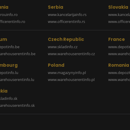
nia
Serbia
Slovakia
rouinfo.ro
www.kancelarijainfo.rs
www.kancela
icerentinfo.ro
www.officerentinfo.rs
www.officere
ium
Czech Republic
France
potinfo.be
www.skladinfo.cz
www.depotin
rehouserentinfo.be
www.warehouserentinfo.cz
www.warehou
mbourg
Poland
Romania
potinfo.lu
www.magazynyinfo.pl
www.depozit
rehouserentinfo.lu
www.warehouserentinfo.pl
www.warehou
kia
ladinfo.sk
rehouserentinfo.sk