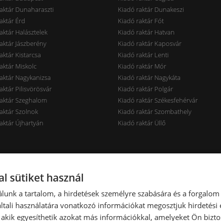
aktár Dunaharaszti
Kiadó raktár Dunakeszi
aktár Érd
Kiadó raktár Fót
aktár Halásztelek
Kiadó raktár Hatvan
aktár Jászberény
Kiadó raktár Kaposvár
aktár Kistarcsa
Kiadó raktár Lenti
aktár Miskolc
Kiadó raktár Mór
aktár Nagykanizsa
Kiadó raktár Nagykáta
aktár Pilisvörösvár
Kiadó raktár Polgár
raktár Szeghalom
Kiadó raktár Székesfehérvár
aktár Szolnok
Kiadó raktár Szombathely
aktár Újhartyán
Kiadó raktár Üllő
rak ár szerint
Raktárak terület szerint
l sütiket használ
aktár < 7 EUR
Kiadó raktár < 100 m2
lunk a tartalom, a hirdetések személyre szabására és a forgalom
aktár 7-10 EUR
Kiadó raktár 100-300 m2
tali használatára vonatkozó információkat megosztjuk hirdetési
aktár 10-14 EUR
Kiadó raktár 300-600 m2
, akik egyesíthetik azokat más információkkal, amelyeket Ön bizto