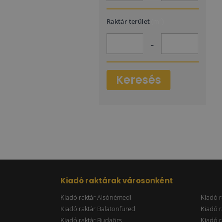
2
Raktár terület
(m
)
-
Keresés
Kiadó raktárak városonként
Kiadó raktár Alsónémedi
Kiadó r
Kiadó raktár Balatonfüred
Kiadó r
Kiadó raktár Budaörs
Kiadó r