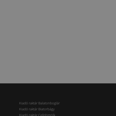
Kiadó raktár Balatonboglár
Kiadó raktár Biatorbágy
Kiadó raktár Celldömölk