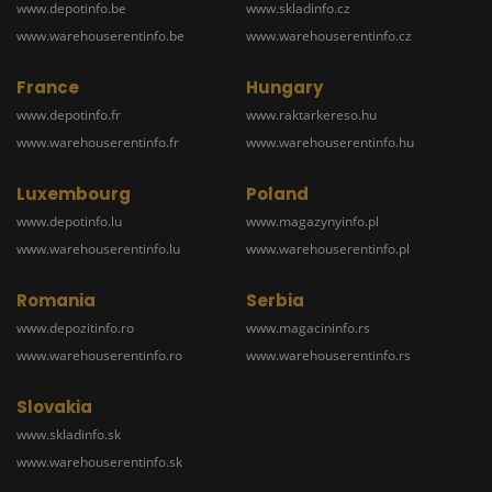
www.depotinfo.be
www.skladinfo.cz
www.warehouserentinfo.be
www.warehouserentinfo.cz
France
Hungary
www.depotinfo.fr
www.raktarkereso.hu
www.warehouserentinfo.fr
www.warehouserentinfo.hu
Luxembourg
Poland
www.depotinfo.lu
www.magazynyinfo.pl
www.warehouserentinfo.lu
www.warehouserentinfo.pl
Romania
Serbia
www.depozitinfo.ro
www.magacininfo.rs
www.warehouserentinfo.ro
www.warehouserentinfo.rs
Slovakia
www.skladinfo.sk
www.warehouserentinfo.sk