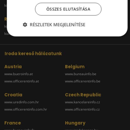
kiadoirodabudaors.hu
ÖSSZES ELUTASÍTÁSA
Raktár
RÉSZLETEK MEGJELENÍTÉSE
kiadoraktarbudapest.hu
kiadoraktargyor.hu
kiadoraktardebrecen.hu
raktarszekesfehervar.hu
Iroda kereső hálózatunk
Austria
Belgium
www.bueroinfo.at
www.bureauinfo.be
www.officerentinfo.at
www.officerentinfo.be
Croatia
Czech Republic
www.uredinfo.com.hr
www.kancelareinfo.cz
www.officerentinfo.com.hr
www.officerentinfo.cz
France
Hungary