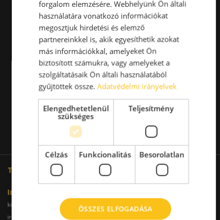
forgalom elemzésére. Webhelyünk Ön általi
használatára vonatkozó információkat
megosztjuk hirdetési és elemző
partnereinkkel is, akik egyesíthetik azokat
más információkkal, amelyeket Ön
biztosított számukra, vagy amelyeket a
szolgáltatásaik Ön általi használatából
gyűjtöttek össze.
Adatvédelmi irányelvek
Elengedhetetlenül
Teljesítmény
szükséges
Célzás
Funkcionalitás
Besorolatlan
További oldalaink
Iroda
kiadoiroda.info
kiadoirodadebrecen.hu
ÖSSZES ELFOGADÁSA
irodakiadobudapest.hu
kiadoirodagyor.hu