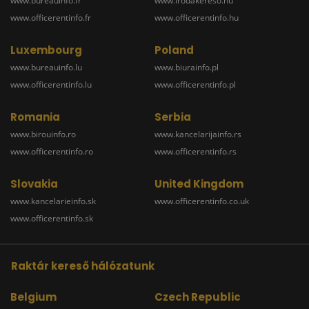
www.bureauinfo.fr
www.irodakereso.hu
www.officerentinfo.fr
www.officerentinfo.hu
Luxembourg
Poland
www.bureauinfo.lu
www.biurainfo.pl
www.officerentinfo.lu
www.officerentinfo.pl
Romania
Serbia
www.birouinfo.ro
www.kancelarijainfo.rs
www.officerentinfo.ro
www.officerentinfo.rs
Slovakia
United Kingdom
www.kancelarieinfo.sk
www.officerentinfo.co.uk
www.officerentinfo.sk
Raktár kereső hálózatunk
Belgium
Czech Republic