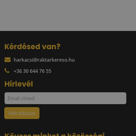
Kérdésed van?
harkacsi@raktarkereso.hu
+36 30 644 76 55
Hírlevél