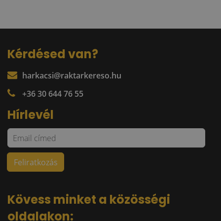
Kérdésed van?
harkacsi@raktarkereso.hu
+36 30 644 76 55
Hírlevél
Kövess minket a közösségi
oldalakon: