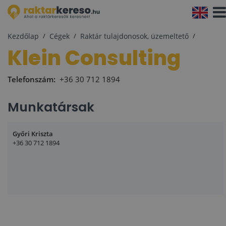
Navi
aktiv
Kezdőlap
Cégek
Raktár tulajdonosok, üzemeltető
Klein Consulting
Telefonszám:
+36 30 712 1894
Munkatársak
Győri Kriszta
+36 30 712 1894