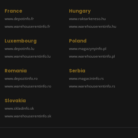
France
Hungary
www.depotinfo.fr
www.raktarkereso.hu
www.warehouserentinfo.fr
www.warehouserentinfo.hu
Luxembourg
Poland
www.depotinfo.lu
www.magazynyinfo.pl
www.warehouserentinfo.lu
www.warehouserentinfo.pl
Romania
Serbia
www.depozitinfo.ro
www.magacininfo.rs
www.warehouserentinfo.ro
www.warehouserentinfo.rs
Slovakia
www.skladinfo.sk
www.warehouserentinfo.sk