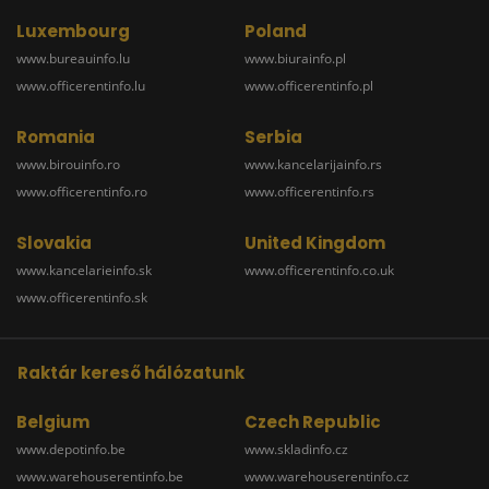
Luxembourg
Poland
www.bureauinfo.lu
www.biurainfo.pl
www.officerentinfo.lu
www.officerentinfo.pl
Romania
Serbia
www.birouinfo.ro
www.kancelarijainfo.rs
www.officerentinfo.ro
www.officerentinfo.rs
Slovakia
United Kingdom
www.kancelarieinfo.sk
www.officerentinfo.co.uk
www.officerentinfo.sk
Raktár kereső hálózatunk
Belgium
Czech Republic
www.depotinfo.be
www.skladinfo.cz
www.warehouserentinfo.be
www.warehouserentinfo.cz