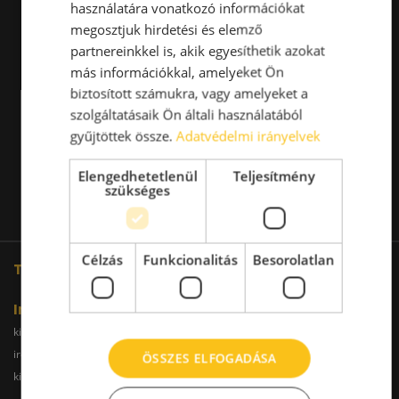
használatára vonatkozó információkat
megosztjuk hirdetési és elemző
partnereinkkel is, akik egyesíthetik azokat
más információkkal, amelyeket Ön
biztosított számukra, vagy amelyeket a
szolgáltatásaik Ön általi használatából
gyűjtöttek össze.
Adatvédelmi irányelvek
Elengedhetetlenül
Teljesítmény
szükséges
Célzás
Funkcionalitás
Besorolatlan
További oldalaink
Iroda
kiadoiroda.info
kiadoirodadebrecen.hu
irodakiadobudapest.hu
kiadoirodagyor.hu
ÖSSZES ELFOGADÁSA
kiadoirodabudaors.hu