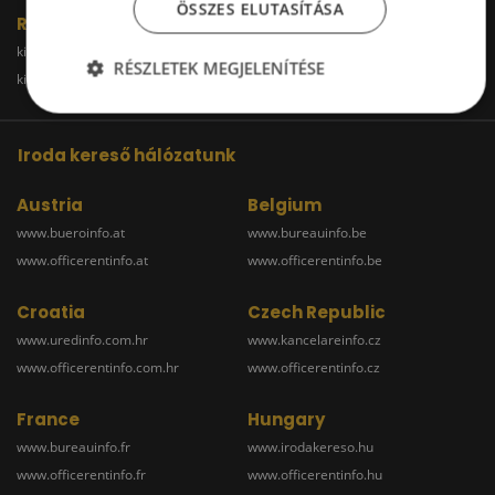
ÖSSZES ELUTASÍTÁSA
Raktár
kiadoraktarbudapest.hu
kiadoraktargyor.hu
RÉSZLETEK MEGJELENÍTÉSE
kiadoraktardebrecen.hu
raktarszekesfehervar.hu
Iroda kereső hálózatunk
Austria
Belgium
www.bueroinfo.at
www.bureauinfo.be
www.officerentinfo.at
www.officerentinfo.be
Croatia
Czech Republic
www.uredinfo.com.hr
www.kancelareinfo.cz
www.officerentinfo.com.hr
www.officerentinfo.cz
France
Hungary
www.bureauinfo.fr
www.irodakereso.hu
www.officerentinfo.fr
www.officerentinfo.hu