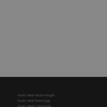
Kiadó raktár Balatonboglár
Kiadó raktár Biatorbágy
Kiadó raktár Celldömölk