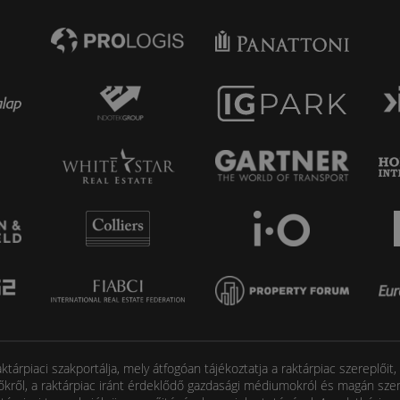
tárpiaci szakportálja, mely átfogóan tájékoztatja a raktárpiac szereplőit
őkről, a raktárpiac iránt érdeklődő gazdasági médiumokról és magán szem