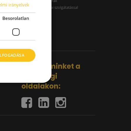
B kategóriás raktárak
lmi irányelvek
Raktárak logisztikai szolgátatással
Besorolatlan
ELFOGADÁSA
Kövess minket a
közösségi
oldalakon: