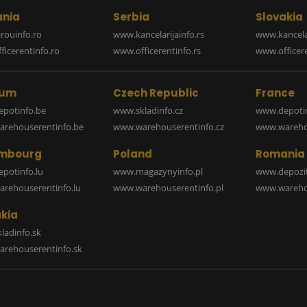
nia
Serbia
Slovakia
rouinfo.ro
www.kancelarijainfo.rs
www.kancela
icerentinfo.ro
www.officerentinfo.rs
www.officere
ium
Czech Republic
France
potinfo.be
www.skladinfo.cz
www.depotin
rehouserentinfo.be
www.warehouserentinfo.cz
www.warehou
mbourg
Poland
Romania
potinfo.lu
www.magazynyinfo.pl
www.depozit
rehouserentinfo.lu
www.warehouserentinfo.pl
www.warehou
kia
ladinfo.sk
rehouserentinfo.sk