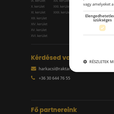
IX. kerület
XXI. kerület
Kiadó r
vagy amelyeket a 
X. kerület
XXII. kerület
XI. kerület
XXIII. kerület
Elengedhetetle
XIII. kerület
szükséges
XIV. kerület
XV. kerület
XVI. kerület
Kérdésed van?
RÉSZLETEK M
harkacsi@raktarkereso.hu
+36 30 644 76 55
Fő partnereink