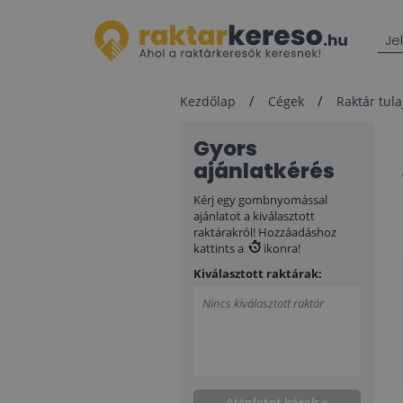
Je
Kezdőlap
Cégek
Raktár tul
Gyors
ajánlatkérés
Kérj egy gombnyomással
ajánlatot a kiválasztott
raktárakról! Hozzáadáshoz
kattints a
ikonra!
Kiválasztott raktárak:
Nincs kiválasztott raktár
Ajánlatot kérek »