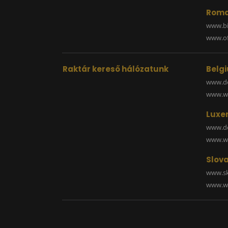
Roma
www.bi
www.off
Raktár kereső hálózatunk
Belg
www.de
www.wa
Luxe
www.de
www.wa
Slova
www.sk
www.wa