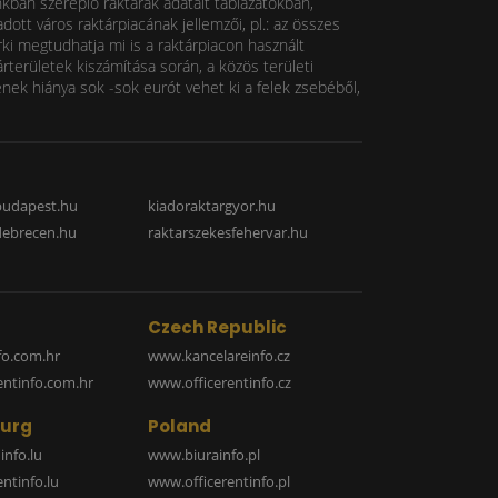
nkban szereplő raktárak adatait táblázatokban,
ott város raktárpiacának jellemzői, pl.: az összes
rki megtudhatja mi is a raktárpiacon használt
rterületek kiszámítása során, a közös területi
k hiánya sok -sok eurót vehet ki a felek zsebéből,
budapest.hu
kiadoraktargyor.hu
debrecen.hu
raktarszekesfehervar.hu
Czech Republic
o.com.hr
www.kancelareinfo.cz
entinfo.com.hr
www.officerentinfo.cz
urg
Poland
nfo.lu
www.biurainfo.pl
ntinfo.lu
www.officerentinfo.pl