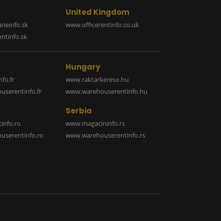
United Kingdom
rieinfo.sk
www.officerentinfo.co.uk
ntinfo.sk
Hungary
fo.fr
www.raktarkereso.hu
serentinfo.fr
www.warehouserentinfo.hu
Serbia
info.ro
www.magacininfo.rs
serentinfo.ro
www.warehouserentinfo.rs