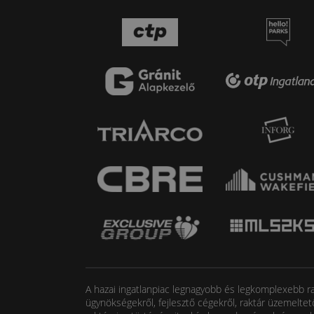
A hazai ingatlanpiac legnagyobb és legkomplexebb rak
ügynökségekről, fejlesztő cégekről, raktár üzemeltet