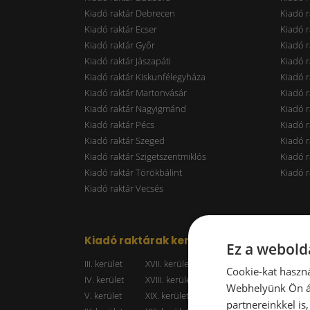
Kiadó raktár Debrecen
Kiadó r
Kiadó raktár Ecser
Kiadó r
Kiadó raktár Győr
Kiadó r
Kiadó raktár Jászapáti
Kiadó r
Kiadó raktár Kiskunfélegyháza
Kiadó r
Kiadó raktár Martonvásár
Kiadó r
Kiadó raktár Nagyigmánd
Kiadó r
Kiadó raktár Pécs
Kiadó r
Kiadó raktár Szeged
Kiadó 
Kiadó raktár Szigetszentmiklós
Kiadó r
Kiadó raktár Törökbálint
Kiadó r
Kiadó raktár Vecsés
Kiadó raktárak kerületenként
Raktá
Ez a webolda
III. kerület
XVII. kerület
Kiadó r
Cookie-kat haszná
IV. kerület
XVIII. kerület
Kiadó r
Webhelyünk Ön ál
V. kerület
XIX. kerület
Kiadó r
partnereinkkel is