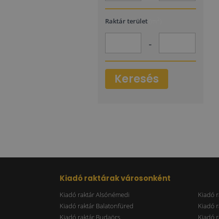
2
Raktár terület
(m
)
-
Keresés
Kiadó raktárak városonként
Kiadó raktár Alsónémedi
Kiadó r
Kiadó raktár Balatonfüred
Kiadó r
Kiadó raktár Budaörs
Kiadó r