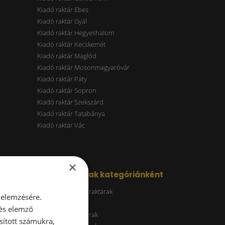
Kiadó raktár Ebes
Kiadó raktár Gyál
Kiadó raktár Hegyeshalom
Kiadó raktár Kecskemét
Kiadó raktár Maglód
Kiadó raktár Mosonmagyaróvár
Kiadó raktár Páty
Kiadó raktár Sopron
Kiadó raktár Szekszárd
Kiadó raktár Tatabánya
Kiadó raktár Vác
×
Kiadó raktárak kategóriánként
Energiatakarékos raktárak
 elemzésére.
ESG raktár
 és elemző
A kategóriás raktárak
sított számukra,