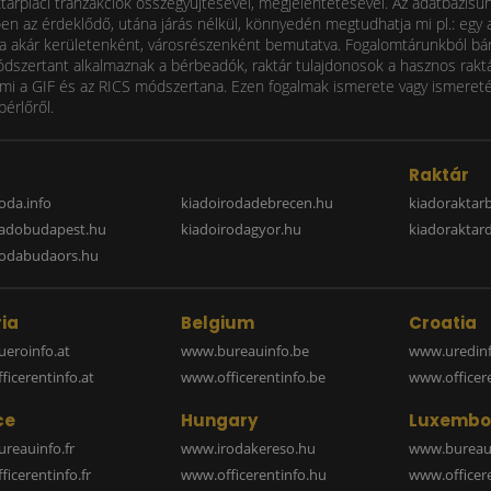
ktárpiaci tranzakciók összegyűjtésével, megjelentetésével. Az adatbázisu
 az érdeklődő, utána járás nélkül, könnyedén megtudhatja mi pl.: egy ad
i díja akár kerületenként, városrészenként bemutatva. Fogalomtárunkból bá
ódszertant alkalmaznak a bérbeadók, raktár tulajdonosok a hasznos raktá
 a GIF és az RICS módszertana. Ezen fogalmak ismerete vagy ismereténe
bérlőről.
a
Raktár
oda.info
kiadoirodadebrecen.hu
kiadoraktar
iadobudapest.hu
kiadoirodagyor.hu
kiadoraktar
rodabudaors.hu
ia
Belgium
Croatia
eroinfo.at
www.bureauinfo.be
www.uredinf
icerentinfo.at
www.officerentinfo.be
www.officer
ce
Hungary
Luxembo
reauinfo.fr
www.irodakereso.hu
www.bureaui
icerentinfo.fr
www.officerentinfo.hu
www.officere