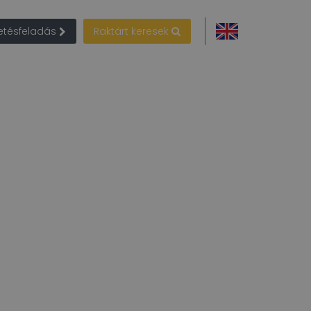
detésfeladás
Raktárt keresek