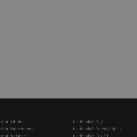
aktár Bábolna
Kiadó raktár Bajót
aktár Bátonyterenye
Kiadó raktár Berettyóújfalu
aktár Budapest
Kiadó raktár Cegléd