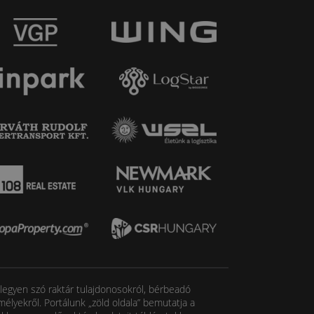
, legyen szó raktár tulajdonosokról, bérbeadó
élyekről. Portálunk „zöld oldala” bemutatja a