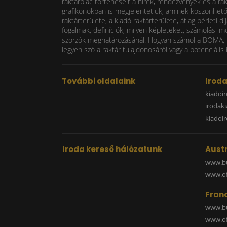
raktárpiac történéseit a hírek, rendezvények és a ra
grafikonokban is megjelentetjük, aminek köszönhetően
raktárterülete, a kiadó raktárterülete, átlag bérlet
fogalmak, definíciók, milyen képleteket, számolási m
szorzók meghatározásánál. Hogyan számol a BOMA, mi
legyen szó a raktár tulajdonosáról vagy a potenciális 
További oldalaink
Irod
kiadoir
irodak
kiadoi
Iroda kereső hálózatunk
Austr
www.bu
www.off
Fran
www.bu
www.off