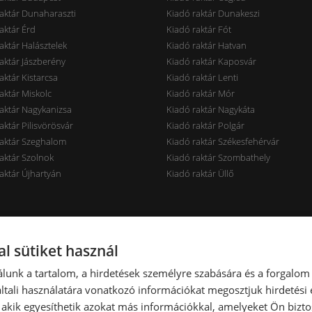
aktár Dunaharaszti
Kiadó raktár Dunakeszi
aktár Érd
Kiadó raktár Fót
aktár Halásztelek
Kiadó raktár Hatvan
aktár Jászberény
Kiadó raktár Kaposvár
aktár Kistarcsa
Kiadó raktár Lenti
aktár Miskolc
Kiadó raktár Mór
aktár Nagykanizsa
Kiadó raktár Nagykáta
aktár Pilisvörösvár
Kiadó raktár Polgár
raktár Szeghalom
Kiadó raktár Székesfehérvár
aktár Szolnok
Kiadó raktár Szombathely
aktár Újhartyán
Kiadó raktár Üllő
rak ár szerint
Raktárak terület szerint
l sütiket használ
aktár < 7 EUR
Kiadó raktár < 100 m2
lunk a tartalom, a hirdetések személyre szabására és a forgalom
aktár 7-10 EUR
Kiadó raktár 100-300 m2
tali használatára vonatkozó információkat megosztjuk hirdetési
aktár 10-14 EUR
Kiadó raktár 300-600 m2
, akik egyesíthetik azokat más információkkal, amelyeket Ön bizto