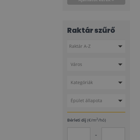
Raktár szűrő
Város
Kategóriák
Épület állapota
2
Bérleti díj
(€/m
/hó)
-