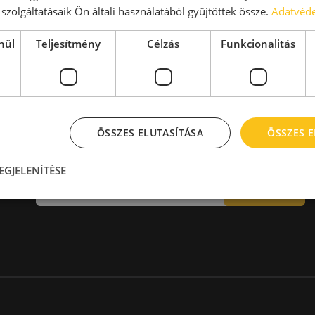
aktár > 14 EUR
Kiadó raktár 600-1000 m2
szolgáltatásaik Ön általi használatából gyűjtöttek össze.
Adatvéde
Kiadó raktár 1000-2000 m2
Kiadó raktár > 2000 m2
nül
Teljesítmény
Célzás
Funkcionalitás
ÖSSZES ELUTASÍTÁSA
ÖSSZES 
Hírlevél
EGJELENÍTÉSE