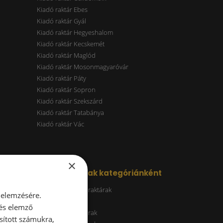
Kiadó raktár Ebes
Kiadó raktár Gyál
Kiadó raktár Hegyeshalom
Kiadó raktár Kecskemét
Kiadó raktár Maglód
Kiadó raktár Mosonmagyaróvár
Kiadó raktár Páty
Kiadó raktár Sopron
Kiadó raktár Szekszárd
Kiadó raktár Tatabánya
Kiadó raktár Vác
×
Kiadó raktárak kategóriánként
Energiatakarékos raktárak
 elemzésére.
ESG raktár
 és elemző
A kategóriás raktárak
sított számukra,