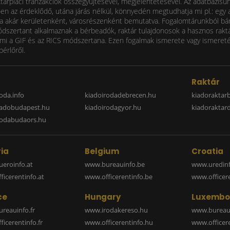
ktárpiaci tranzakciók összegyűjtésével, megjelentetésével. Az adatbázisu
 az érdeklődő, utána járás nélkül, könnyedén megtudhatja mi pl.: egy ad
i díja akár kerületenként, városrészenként bemutatva. Fogalomtárunkból bá
ódszertant alkalmaznak a bérbeadók, raktár tulajdonosok a hasznos raktá
 a GIF és az RICS módszertana. Ezen fogalmak ismerete vagy ismereténe
bérlőről.
a
Raktár
oda.info
kiadoirodadebrecen.hu
kiadoraktar
iadobudapest.hu
kiadoirodagyor.hu
kiadoraktar
rodabudaors.hu
ia
Belgium
Croatia
eroinfo.at
www.bureauinfo.be
www.uredinf
icerentinfo.at
www.officerentinfo.be
www.officer
ce
Hungary
Luxembo
reauinfo.fr
www.irodakereso.hu
www.bureaui
icerentinfo.fr
www.officerentinfo.hu
www.officere