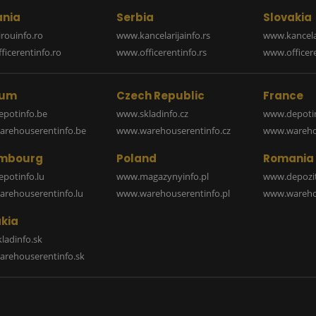
nia
Serbia
Slovakia
rouinfo.ro
www.kancelarijainfo.rs
www.kancela
icerentinfo.ro
www.officerentinfo.rs
www.officere
ium
Czech Republic
France
potinfo.be
www.skladinfo.cz
www.depotin
rehouserentinfo.be
www.warehouserentinfo.cz
www.warehou
mbourg
Poland
Romania
potinfo.lu
www.magazynyinfo.pl
www.depozit
rehouserentinfo.lu
www.warehouserentinfo.pl
www.warehou
kia
ladinfo.sk
rehouserentinfo.sk