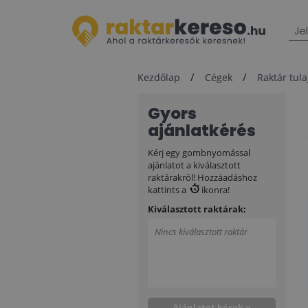
Je
Kezdőlap
Cégek
Raktár tul
Gyors
ajánlatkérés
Kérj egy gombnyomással
ajánlatot a kiválasztott
raktárakról! Hozzáadáshoz
kattints a
ikonra!
Kiválasztott raktárak:
Nincs kiválasztott raktár
Ajánlatot kérek »