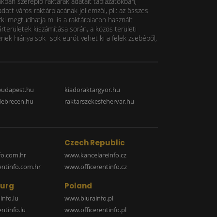
nkban szereplő raktárak adatait táblázatokban,
ott város raktárpiacának jellemzői, pl.: az összes
rki megtudhatja mi is a raktárpiacon használt
rterületek kiszámítása során, a közös területi
k hiánya sok -sok eurót vehet ki a felek zsebéből,
budapest.hu
kiadoraktargyor.hu
debrecen.hu
raktarszekesfehervar.hu
Czech Republic
o.com.hr
www.kancelareinfo.cz
entinfo.com.hr
www.officerentinfo.cz
urg
Poland
nfo.lu
www.biurainfo.pl
ntinfo.lu
www.officerentinfo.pl