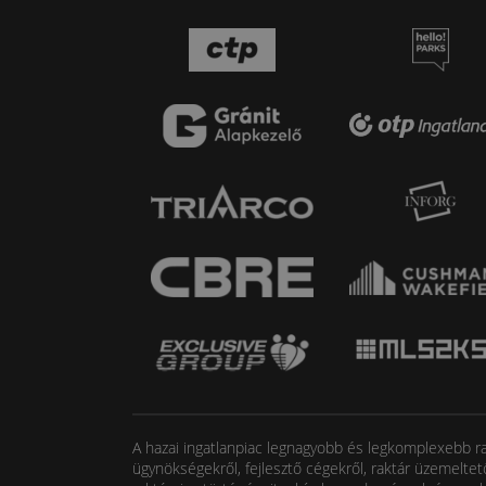
A hazai ingatlanpiac legnagyobb és legkomplexebb rak
ügynökségekről, fejlesztő cégekről, raktár üzemeltet