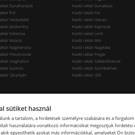
aktár Dunaharaszti
Kiadó raktár Dunakeszi
aktár Érd
Kiadó raktár Fót
aktár Halásztelek
Kiadó raktár Hatvan
aktár Jászberény
Kiadó raktár Kaposvár
aktár Kistarcsa
Kiadó raktár Lenti
aktár Miskolc
Kiadó raktár Mór
aktár Nagykanizsa
Kiadó raktár Nagykáta
aktár Pilisvörösvár
Kiadó raktár Polgár
raktár Szeghalom
Kiadó raktár Székesfehérvár
aktár Szolnok
Kiadó raktár Szombathely
aktár Újhartyán
Kiadó raktár Üllő
rak ár szerint
Raktárak terület szerint
l sütiket használ
aktár < 7 EUR
Kiadó raktár < 100 m2
lunk a tartalom, a hirdetések személyre szabására és a forgalom
aktár 7-10 EUR
Kiadó raktár 100-300 m2
tali használatára vonatkozó információkat megosztjuk hirdetési
aktár 10-14 EUR
Kiadó raktár 300-600 m2
, akik egyesíthetik azokat más információkkal, amelyeket Ön bizto