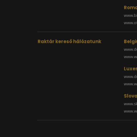
Roma
www.bi
www.off
Raktár kereső hálózatunk
Belg
www.de
www.wa
Luxe
www.de
www.wa
Slova
www.sk
www.wa