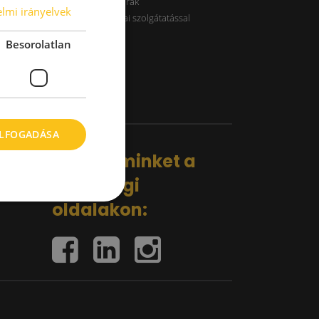
B kategóriás raktárak
lmi irányelvek
Raktárak logisztikai szolgátatással
Besorolatlan
ELFOGADÁSA
Kövess minket a
közösségi
oldalakon: