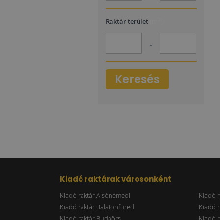
2
Raktár terület
(m
)
-
Keresés
Kiadó raktárak városonként
Kiadó raktár Alsónémedi
Kiadó r
Kiadó raktár Balatonfüred
Kiadó r
Kiadó raktár Budaörs
Kiadó r