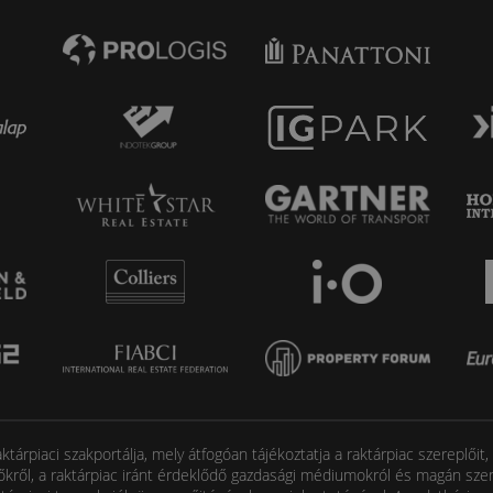
tárpiaci szakportálja, mely átfogóan tájékoztatja a raktárpiac szereplőit
őkről, a raktárpiac iránt érdeklődő gazdasági médiumokról és magán szem