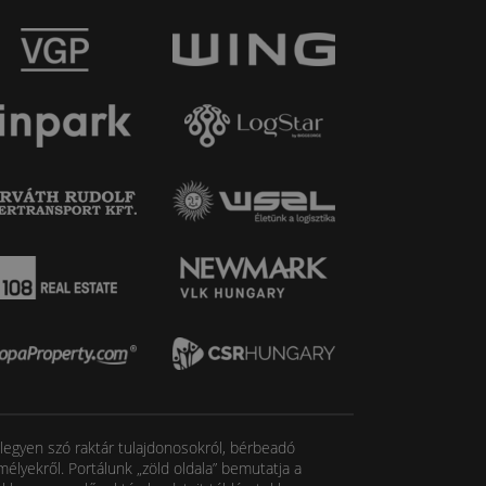
, legyen szó raktár tulajdonosokról, bérbeadó
élyekről. Portálunk „zöld oldala” bemutatja a