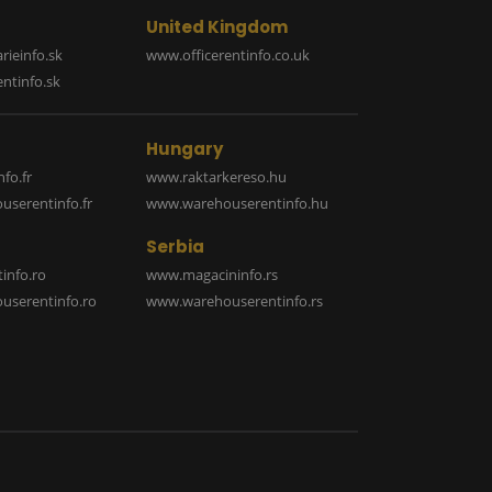
United Kingdom
rieinfo.sk
www.officerentinfo.co.uk
ntinfo.sk
Hungary
fo.fr
www.raktarkereso.hu
serentinfo.fr
www.warehouserentinfo.hu
Serbia
info.ro
www.magacininfo.rs
serentinfo.ro
www.warehouserentinfo.rs