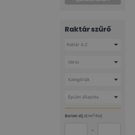
Raktár szűrő
Város
Kategóriák
Épület állapota
2
Bérleti díj
(€/m
/hó)
-