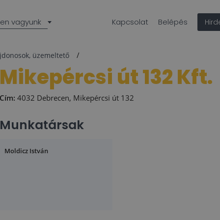
len vagyunk
Kapcsolat
Belépés
Hir
ajdonosok, üzemeltető
Mikepércsi út 132 Kft.
Cím:
4032 Debrecen, Mikepércsi út 132
Munkatársak
Moldicz István