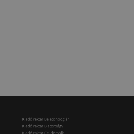
Kiadó raktár Balatonboglár
Kiadó raktár Biatorbágy
Kiadó raktár Celldömölk