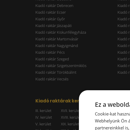
Kiadó raktár Debrecen
Kiadó r
Kiadó raktár Ecser
Kiadó r
Kiadó raktár Győr
Kiadó r
Kiadó raktár Jászapáti
Kiadó r
Kiadó raktár Kiskunfélegyháza
Kiadó r
Kiadó raktár Martonvásár
Kiadó r
Kiadó raktár Nagyigmánd
Kiadó r
Kiadó raktár Pécs
Kiadó r
Kiadó raktár Szeged
Kiadó 
Kiadó raktár Szigetszentmiklós
Kiadó r
Kiadó raktár Törökbálint
Kiadó r
Kiadó raktár Vecsés
Kiadó raktárak kerületenként
Raktá
Ez a webolda
III. kerület
XVII. kerület
Kiadó r
Cookie-kat haszná
IV. kerület
XVIII. kerület
Kiadó r
Webhelyünk Ön ál
V. kerület
XIX. kerület
Kiadó r
partnereinkkel is