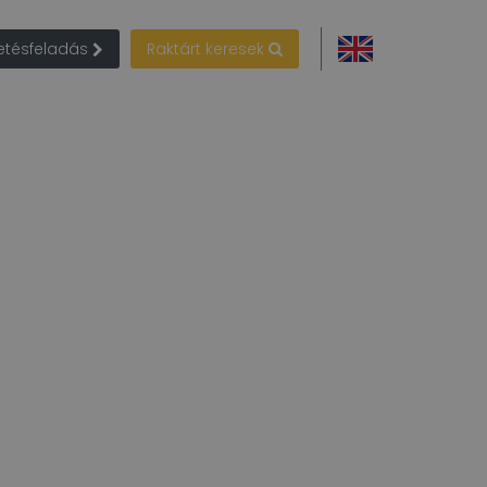
detésfeladás
Raktárt keresek