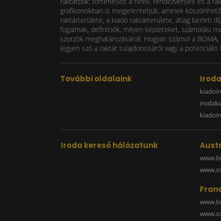
raktárpiac történéseit a hírek, rendezvények és a ra
grafikonokban is megjelentetjük, aminek köszönhetően
raktárterülete, a kiadó raktárterülete, átlag bérlet
fogalmak, definíciók, milyen képleteket, számolási m
szorzók meghatározásánál. Hogyan számol a BOMA, mi
legyen szó a raktár tulajdonosáról vagy a potenciális 
További oldalaink
Irod
kiadoir
irodak
kiadoi
Iroda kereső hálózatunk
Austr
www.bu
www.off
Fran
www.bu
www.off