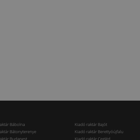
aktár Bábolna
Kiadó raktár Bajót
aktár Bátonyterenye
Kiadó raktár Berettyóújfalu
aktár Budapest
Kiadó raktár Cegléd