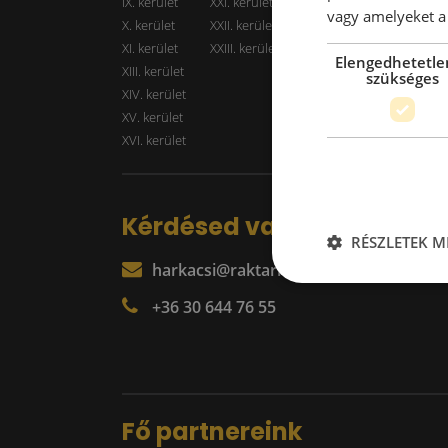
IX. kerület
XXI. kerület
Kiadó r
vagy amelyeket a 
X. kerület
XXII. kerület
XI. kerület
XXIII. kerület
Elengedhetetle
XIII. kerület
szükséges
XIV. kerület
XV. kerület
XVI. kerület
Kérdésed van?
RÉSZLETEK M
harkacsi@raktarkereso.hu
+36 30 644 76 55
Fő partnereink