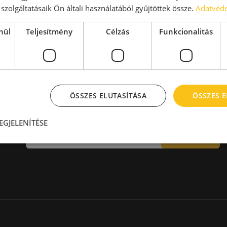
aktár > 14 EUR
Kiadó raktár 600-1000 m2
szolgáltatásaik Ön általi használatából gyűjtöttek össze.
Adatvéde
Kiadó raktár 1000-2000 m2
Kiadó raktár > 2000 m2
nül
Teljesítmény
Célzás
Funkcionalitás
ÖSSZES ELUTASÍTÁSA
ÖSSZES 
Hírlevél
EGJELENÍTÉSE