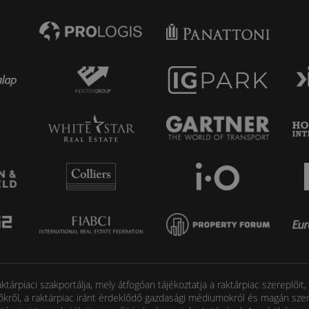
tárpiaci szakportálja, mely átfogóan tájékoztatja a raktárpiac szereplőit
őkről, a raktárpiac iránt érdeklődő gazdasági médiumokról és magán szem