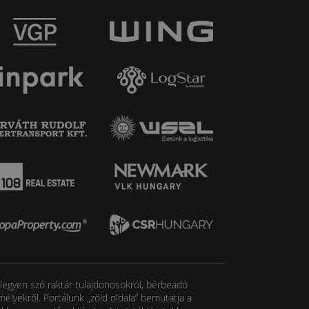
, legyen szó raktár tulajdonosokról, bérbeadó
élyekről. Portálunk „zöld oldala” bemutatja a