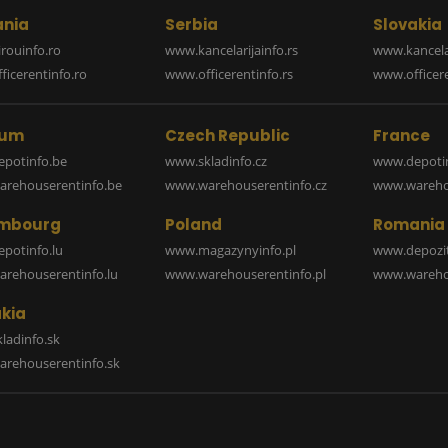
nia
Serbia
Slovakia
rouinfo.ro
www.kancelarijainfo.rs
www.kancela
icerentinfo.ro
www.officerentinfo.rs
www.officere
ium
Czech Republic
France
potinfo.be
www.skladinfo.cz
www.depotin
rehouserentinfo.be
www.warehouserentinfo.cz
www.warehou
mbourg
Poland
Romania
potinfo.lu
www.magazynyinfo.pl
www.depozit
rehouserentinfo.lu
www.warehouserentinfo.pl
www.warehou
kia
ladinfo.sk
rehouserentinfo.sk