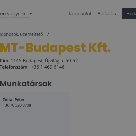
len vagyunk
Kapcsolat
Belépés
Hir
ajdonosok, üzemeltető
MT-Budapest Kft.
Cím:
1145 Budapest, Újvilág u. 50-52.
Telefonszám:
+36 1 469 6146
Munkatársak
Zoltai Péter
+36 70 320 8708