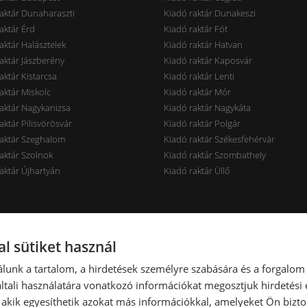
aktár Dunaharaszti
Kiadó raktár Dunakeszi
aktár Érd
Kiadó raktár Fót
aktár Halásztelek
Kiadó raktár Hatvan
aktár Jászberény
Kiadó raktár Kaposvár
aktár Kistarcsa
Kiadó raktár Lenti
aktár Miskolc
Kiadó raktár Mór
aktár Nagykanizsa
Kiadó raktár Nagykáta
aktár Pilisvörösvár
Kiadó raktár Polgár
raktár Szeghalom
Kiadó raktár Székesfehérvár
aktár Szolnok
Kiadó raktár Szombathely
aktár Újhartyán
Kiadó raktár Üllő
rak ár szerint
Raktárak terület szerint
l sütiket használ
aktár < 7 EUR
Kiadó raktár < 100 m2
lunk a tartalom, a hirdetések személyre szabására és a forgalom
aktár 7-10 EUR
Kiadó raktár 100-300 m2
tali használatára vonatkozó információkat megosztjuk hirdetési
aktár 10-14 EUR
Kiadó raktár 300-600 m2
, akik egyesíthetik azokat más információkkal, amelyeket Ön bizto