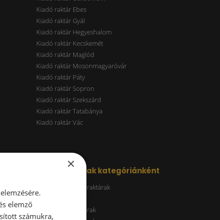
Kiadó raktár Ebes
Kiadó raktár Gyál
Kiadó raktár Hegyeshalom
Kiadó raktár Kecskemét
Kiadó raktár Maglód
Kiadó raktár Mosonmagyaróvár
Kiadó raktár Páty
Kiadó raktár Sopron
Kiadó raktár Szekszárd
Kiadó raktár Tatabánya
Kiadó raktár Vác
×
Kiadó raktárak kategóriánként
Energiatakarékos raktárak
 elemzésére.
ESG raktár
 és elemző
A kategóriás raktárak
sított számukra,