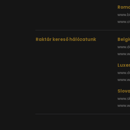
Roma
www.bi
www.off
Raktár kereső hálózatunk
Belg
www.de
www.wa
Luxe
www.de
www.wa
Slova
www.sk
www.wa