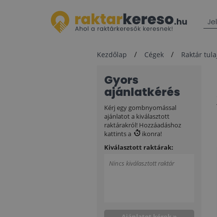
Je
Kezdőlap
Cégek
Raktár tul
Gyors
ajánlatkérés
Kérj egy gombnyomással
ajánlatot a kiválasztott
raktárakról! Hozzáadáshoz
kattints a
ikonra!
Kiválasztott raktárak:
Nincs kiválasztott raktár
Ajánlatot kérek »