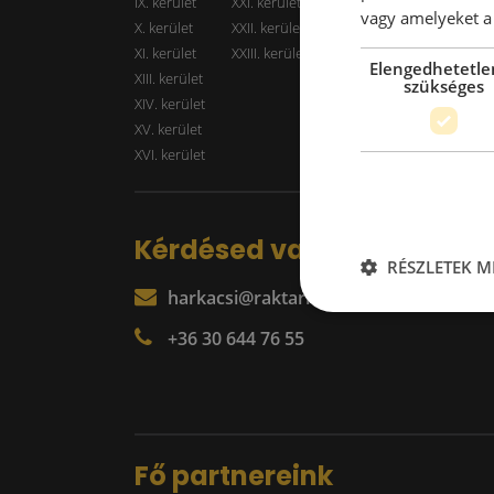
IX. kerület
XXI. kerület
Kiadó r
vagy amelyeket a 
X. kerület
XXII. kerület
XI. kerület
XXIII. kerület
Elengedhetetle
XIII. kerület
szükséges
XIV. kerület
XV. kerület
XVI. kerület
Kérdésed van?
RÉSZLETEK M
harkacsi@raktarkereso.hu
+36 30 644 76 55
Fő partnereink