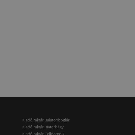
Kiadó raktár Balatonboglár
Kiadó raktár Biatorbágy
Kiadó raktár Celldömölk