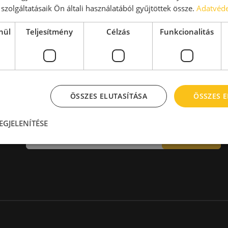
aktár > 14 EUR
Kiadó raktár 600-1000 m2
szolgáltatásaik Ön általi használatából gyűjtöttek össze.
Adatvéde
Kiadó raktár 1000-2000 m2
Kiadó raktár > 2000 m2
nül
Teljesítmény
Célzás
Funkcionalitás
ÖSSZES ELUTASÍTÁSA
ÖSSZES 
Hírlevél
EGJELENÍTÉSE