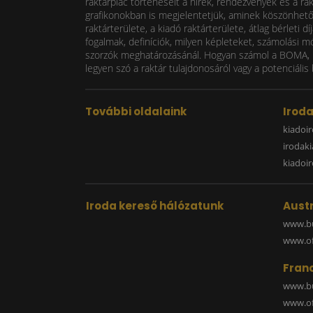
raktárpiac történéseit a hírek, rendezvények és a ra
grafikonokban is megjelentetjük, aminek köszönhetően
raktárterülete, a kiadó raktárterülete, átlag bérlet
fogalmak, definíciók, milyen képleteket, számolási m
szorzók meghatározásánál. Hogyan számol a BOMA, mi
legyen szó a raktár tulajdonosáról vagy a potenciális 
További oldalaink
Irod
kiadoir
irodak
kiadoi
Iroda kereső hálózatunk
Austr
www.bu
www.off
Fran
www.bu
www.off