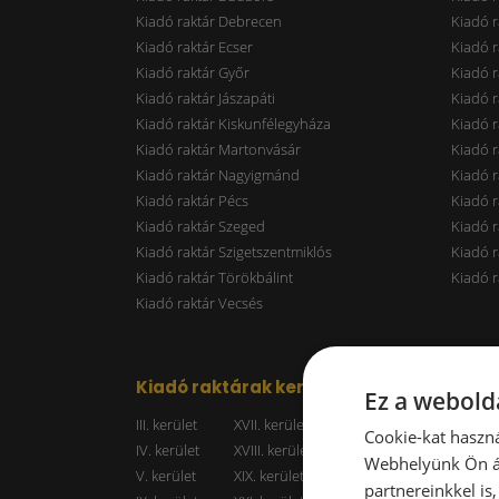
Kiadó raktár Debrecen
Kiadó r
Kiadó raktár Ecser
Kiadó r
Kiadó raktár Győr
Kiadó r
Kiadó raktár Jászapáti
Kiadó r
Kiadó raktár Kiskunfélegyháza
Kiadó r
Kiadó raktár Martonvásár
Kiadó r
Kiadó raktár Nagyigmánd
Kiadó r
Kiadó raktár Pécs
Kiadó r
Kiadó raktár Szeged
Kiadó 
Kiadó raktár Szigetszentmiklós
Kiadó r
Kiadó raktár Törökbálint
Kiadó r
Kiadó raktár Vecsés
Kiadó raktárak kerületenként
Raktá
Ez a webolda
III. kerület
XVII. kerület
Kiadó r
Cookie-kat haszná
IV. kerület
XVIII. kerület
Kiadó r
Webhelyünk Ön ál
V. kerület
XIX. kerület
Kiadó r
partnereinkkel is