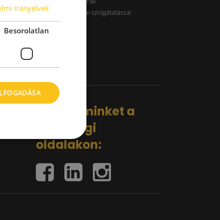
B kategóriás raktárak
lmi irányelvek
Raktárak logisztikai szolgátatással
Besorolatlan
ELFOGADÁSA
Kövess minket a
közösségi
oldalakon: