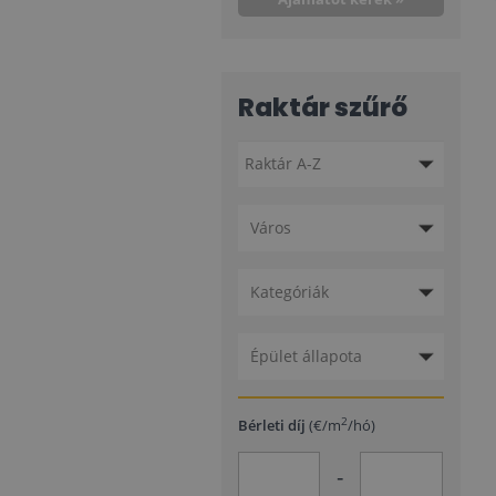
Raktár szűrő
Város
Kategóriák
Épület állapota
2
Bérleti díj
(€/m
/hó)
-