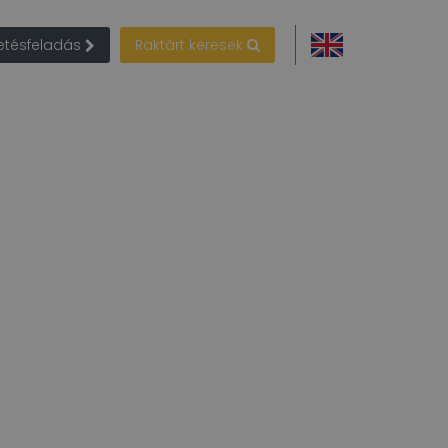
detésfeladás
Raktárt keresek