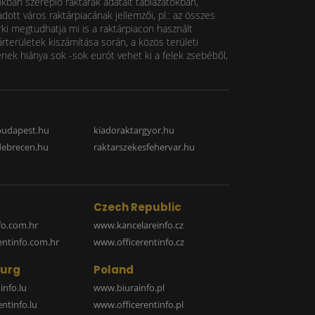
nkban szereplő raktárak adatait táblázatokban,
ott város raktárpiacának jellemzői, pl.: az összes
rki megtudhatja mi is a raktárpiacon használt
rterületek kiszámítása során, a közös területi
k hiánya sok -sok eurót vehet ki a felek zsebéből,
budapest.hu
kiadoraktargyor.hu
debrecen.hu
raktarszekesfehervar.hu
Czech Republic
o.com.hr
www.kancelareinfo.cz
entinfo.com.hr
www.officerentinfo.cz
urg
Poland
nfo.lu
www.biurainfo.pl
ntinfo.lu
www.officerentinfo.pl