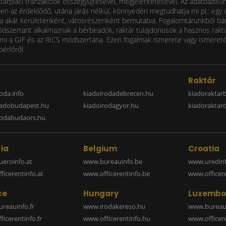
ktárpiaci tranzakciók összegyűjtésével, megjelentetésével. Az adatbázisu
 az érdeklődő, utána járás nélkül, könnyedén megtudhatja mi pl.: egy ad
i díja akár kerületenként, városrészenként bemutatva. Fogalomtárunkból bá
ódszertant alkalmaznak a bérbeadók, raktár tulajdonosok a hasznos raktá
 a GIF és az RICS módszertana. Ezen fogalmak ismerete vagy ismereténe
bérlőről.
a
Raktár
oda.info
kiadoirodadebrecen.hu
kiadoraktar
iadobudapest.hu
kiadoirodagyor.hu
kiadoraktar
rodabudaors.hu
ia
Belgium
Croatia
eroinfo.at
www.bureauinfo.be
www.uredinf
icerentinfo.at
www.officerentinfo.be
www.officer
ce
Hungary
Luxembo
reauinfo.fr
www.irodakereso.hu
www.bureaui
icerentinfo.fr
www.officerentinfo.hu
www.officere