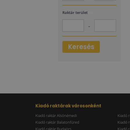
2
Raktár terület
(m
)
-
Keresés
Kiadó raktárak városonként
Kiadó raktár Alsónémedi
Kiadó r
Kiadó raktár Balatonfüred
Kiadó r
Kiadó raktár Budaörs
Kiadó r