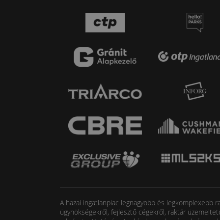
A hazai ingatlanpiac legnagyobb és legkomplexebb rak
ügynökségekről, fejlesztő cégekről, raktár üzemeltet