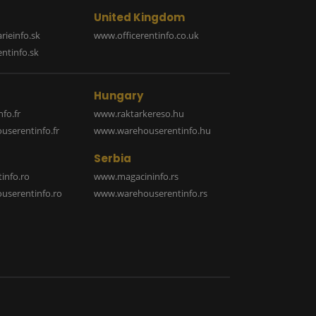
United Kingdom
rieinfo.sk
www.officerentinfo.co.uk
ntinfo.sk
Hungary
fo.fr
www.raktarkereso.hu
serentinfo.fr
www.warehouserentinfo.hu
Serbia
info.ro
www.magacininfo.rs
serentinfo.ro
www.warehouserentinfo.rs