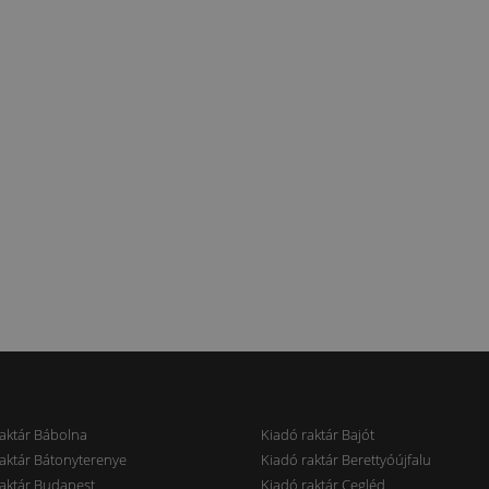
aktár Bábolna
Kiadó raktár Bajót
aktár Bátonyterenye
Kiadó raktár Berettyóújfalu
aktár Budapest
Kiadó raktár Cegléd