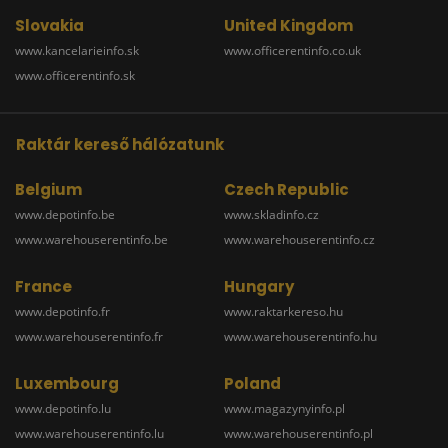
Slovakia
United Kingdom
www.kancelarieinfo.sk
www.officerentinfo.co.uk
www.officerentinfo.sk
Raktár kereső hálózatunk
Belgium
Czech Republic
www.depotinfo.be
www.skladinfo.cz
www.warehouserentinfo.be
www.warehouserentinfo.cz
France
Hungary
www.depotinfo.fr
www.raktarkereso.hu
www.warehouserentinfo.fr
www.warehouserentinfo.hu
Luxembourg
Poland
www.depotinfo.lu
www.magazynyinfo.pl
www.warehouserentinfo.lu
www.warehouserentinfo.pl