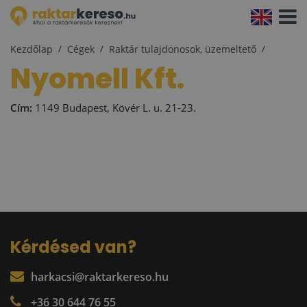
Navigá
aktivál
Kezdőlap
Cégek
Raktár tulajdonosok, üzemeltető
Nyomell Kft.
Cím:
1149 Budapest, Kövér L. u. 21-23.
Kérdésed van?
harkacsi@raktarkereso.hu
+36 30 644 76 55