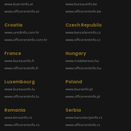
www.bueroinfo.at
www.bureauinfo.be
www.officerentinfo.at
www.officerentinfo.be
Croatia
Czech Republic
www.uredinfo.com.hr
www.kancelareinfo.cz
www.officerentinfo.com.hr
www.officerentinfo.cz
France
Hungary
www.bureauinfo.fr
www.irodakereso.hu
www.officerentinfo.fr
www.officerentinfo.hu
Luxembourg
Poland
www.bureauinfo.lu
www.biurainfo.pl
www.officerentinfo.lu
www.officerentinfo.pl
Romania
Serbia
www.birouinfo.ro
www.kancelarijainfo.rs
www.officerentinfo.ro
www.officerentinfo.rs