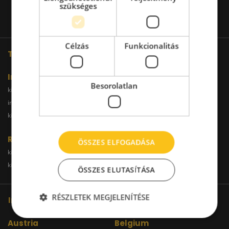
szükséges
Célzás
Funkcionalitás
További oldalaink
Iroda
Besorolatlan
kiadoiroda.info
kiadoirodadebrecen.hu
irodakiadobudapest.hu
kiadoirodagyor.hu
kiadoirodabudaors.hu
Raktár
ÖSSZES ELFOGADÁSA
kiadoraktarbudapest.hu
kiadoraktargyor.hu
kiadoraktardebrecen.hu
raktarszekesfehervar.hu
ÖSSZES ELUTASÍTÁSA
RÉSZLETEK MEGJELENÍTÉSE
Iroda kereső hálózatunk
Austria
Belgium