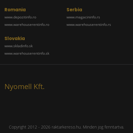
Romania
Serbia
www.depozitinfo.ro
www.magacininfo.rs
www.warehouserentinfo.ro
www.warehouserentinfo.rs
Slovakia
www.skladinfo.sk
www.warehouserentinfo.sk
Nyomell Kft.
Copyright 2012 - 2026 raktarkereso.hu. Minden jog fenntartva.