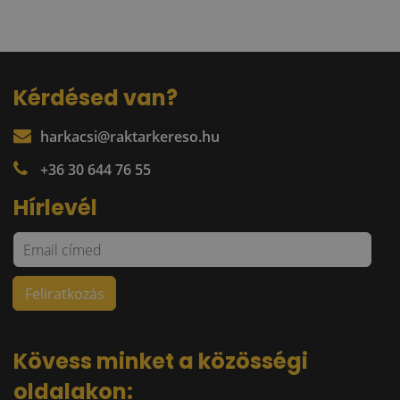
Kérdésed van?
harkacsi@raktarkereso.hu
+36 30 644 76 55
Hírlevél
Kövess minket a közösségi
oldalakon: