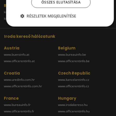
ÖSSZES ELUTASÍTÁSA
Raktár
kiadoraktarbudapest.hu
kiadoraktargyor.hu
RÉSZLETEK MEGJELENÍTÉSE
kiadoraktardebrecen.hu
raktarszekesfehervar.hu
Iroda kereső hálózatunk
Austria
Belgium
www.bueroinfo.at
www.bureauinfo.be
www.officerentinfo.at
www.officerentinfo.be
Croatia
Czech Republic
www.uredinfo.com.hr
www.kancelareinfo.cz
www.officerentinfo.com.hr
www.officerentinfo.cz
France
Hungary
www.bureauinfo.fr
www.irodakereso.hu
www.officerentinfo.fr
www.officerentinfo.hu