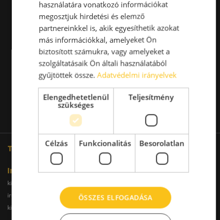
használatára vonatkozó információkat
megosztjuk hirdetési és elemző
partnereinkkel is, akik egyesíthetik azokat
más információkkal, amelyeket Ön
biztosított számukra, vagy amelyeket a
szolgáltatásaik Ön általi használatából
gyűjtöttek össze.
Adatvédelmi irányelvek
Elengedhetetlenül
Teljesítmény
szükséges
Célzás
Funkcionalitás
Besorolatlan
További oldalaink
Iroda
kiadoiroda.info
kiadoirodadebrecen.hu
irodakiadobudapest.hu
kiadoirodagyor.hu
ÖSSZES ELFOGADÁSA
kiadoirodabudaors.hu