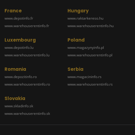
France
Hungary
www.depotinfo.fr
www.raktarkereso.hu
www.warehouserentinfo.fr
www.warehouserentinfo.hu
Luxembourg
Poland
www.depotinfo.lu
www.magazynyinfo.pl
www.warehouserentinfo.lu
www.warehouserentinfo.pl
Romania
Serbia
www.depozitinfo.ro
www.magacininfo.rs
www.warehouserentinfo.ro
www.warehouserentinfo.rs
Slovakia
www.skladinfo.sk
www.warehouserentinfo.sk