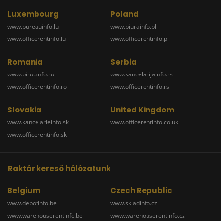
Luxembourg
Poland
www.bureauinfo.lu
www.biurainfo.pl
www.officerentinfo.lu
www.officerentinfo.pl
Romania
Serbia
www.birouinfo.ro
www.kancelarijainfo.rs
www.officerentinfo.ro
www.officerentinfo.rs
Slovakia
United Kingdom
www.kancelarieinfo.sk
www.officerentinfo.co.uk
www.officerentinfo.sk
Raktár kereső hálózatunk
Belgium
Czech Republic
www.depotinfo.be
www.skladinfo.cz
www.warehouserentinfo.be
www.warehouserentinfo.cz