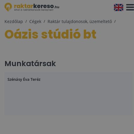
Navi
aktiv
Kezdőlap
Cégek
Raktár tulajdonosok, üzemeltető
Oázis stúdió bt
Munkatársak
Szénásy Éva Teréz