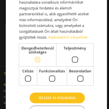
használatára vonatkozó információkat
megosztjuk hirdetési és elemző
partnereinkkel is, akik egyesíthetik azokat
más információkkal, amelyeket Ön
biztosított számukra, vagy amelyeket a
szolgáltatásaik Ön általi használatából
gyűjtöttek össze.
Adatvédelmi irányelvek
Elengedhetetlenül
Teljesítmény
szükséges
Célzás
Funkcionalitás
Besorolatlan
További oldalaink
Iroda
kiadoiroda.info
kiadoirodadebrecen.hu
irodakiadobudapest.hu
kiadoirodagyor.hu
ÖSSZES ELFOGADÁSA
kiadoirodabudaors.hu