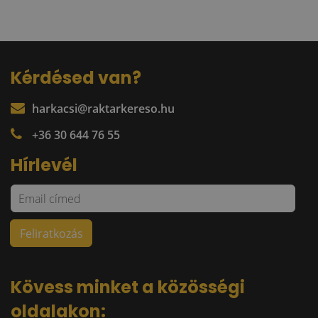
Kérdésed van?
harkacsi@raktarkereso.hu
+36 30 644 76 55
Hírlevél
Kövess minket a közösségi
oldalakon: