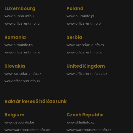
Luxembourg
Poland
www.bureauinfo.lu
www.biurainfo.pl
www.officerentinfo.lu
www.officerentinfo.pl
Romania
Serbia
www.birouinfo.ro
www.kancelarijainfo.rs
www.officerentinfo.ro
www.officerentinfo.rs
Slovakia
United Kingdom
www.kancelarieinfo.sk
www.officerentinfo.co.uk
www.officerentinfo.sk
Raktár kereső hálózatunk
Belgium
Czech Republic
www.depotinfo.be
www.skladinfo.cz
www.warehouserentinfo.be
www.warehouserentinfo.cz