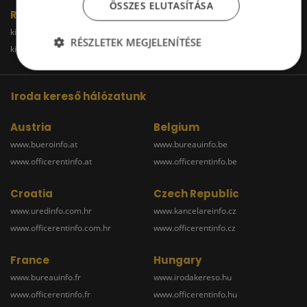
ÖSSZES ELUTASÍTÁSA
Raktár
kiadoraktarbudapest.hu
kiadoraktargyor.hu
RÉSZLETEK MEGJELENÍTÉSE
kiadoraktardebrecen.hu
raktarszekesfehervar.hu
Iroda kereső hálózatunk
Austria
Belgium
www.bueroinfo.at
www.bureauinfo.be
www.officerentinfo.at
www.officerentinfo.be
Croatia
Czech Republic
www.uredinfo.com.hr
www.kancelareinfo.cz
www.officerentinfo.com.hr
www.officerentinfo.cz
France
Hungary
www.bureauinfo.fr
www.irodakereso.hu
www.officerentinfo.fr
www.officerentinfo.hu