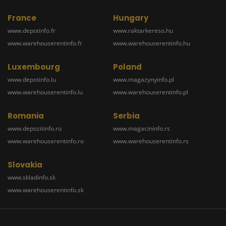
France
Hungary
www.depotinfo.fr
www.raktarkereso.hu
www.warehouserentinfo.fr
www.warehouserentinfo.hu
Luxembourg
Poland
www.depotinfo.lu
www.magazynyinfo.pl
www.warehouserentinfo.lu
www.warehouserentinfo.pl
Romania
Serbia
www.depozitinfo.ro
www.magacininfo.rs
www.warehouserentinfo.ro
www.warehouserentinfo.rs
Slovakia
www.skladinfo.sk
www.warehouserentinfo.sk