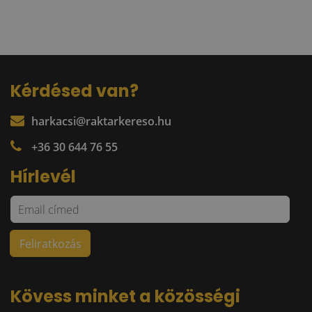
Kérdésed van?
harkacsi@raktarkereso.hu
+36 30 644 76 55
Hírlevél
Kövess minket a közösségi