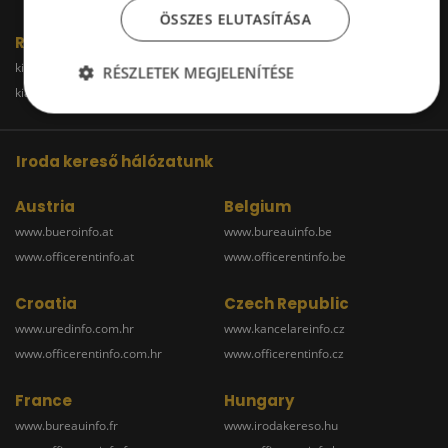
ÖSSZES ELUTASÍTÁSA
Raktár
kiadoraktarbudapest.hu
kiadoraktargyor.hu
RÉSZLETEK MEGJELENÍTÉSE
kiadoraktardebrecen.hu
raktarszekesfehervar.hu
Iroda kereső hálózatunk
Austria
Belgium
www.bueroinfo.at
www.bureauinfo.be
www.officerentinfo.at
www.officerentinfo.be
Croatia
Czech Republic
www.uredinfo.com.hr
www.kancelareinfo.cz
www.officerentinfo.com.hr
www.officerentinfo.cz
France
Hungary
www.bureauinfo.fr
www.irodakereso.hu