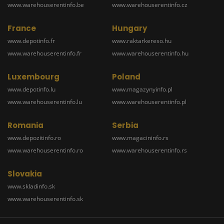
www.warehouserentinfo.be
www.warehouserentinfo.cz
France
Hungary
www.depotinfo.fr
www.raktarkereso.hu
www.warehouserentinfo.fr
www.warehouserentinfo.hu
Luxembourg
Poland
www.depotinfo.lu
www.magazynyinfo.pl
www.warehouserentinfo.lu
www.warehouserentinfo.pl
Romania
Serbia
www.depozitinfo.ro
www.magacininfo.rs
www.warehouserentinfo.ro
www.warehouserentinfo.rs
Slovakia
www.skladinfo.sk
www.warehouserentinfo.sk