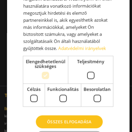
használatára vonatkozó információkat
megosztjuk hirdetési és elemző
partnereinkkel is, akik egyesíthetik azokat
más információkkal, amelyeket Ön
biztosított számukra, vagy amelyeket a
szolgáltatásaik Ön általi használatából
gyűjtöttek össze.
Adatvédelmi irányelvek
Elengedhetetlenül
Teljesítmény
szükséges
Célzás
Funkcionalitás
Besorolatlan
További oldalaink
Iroda
kiadoiroda.info
kiadoirodadebrecen.hu
ÖSSZES ELFOGADÁSA
irodakiadobudapest.hu
kiadoirodagyor.hu
kiadoirodabudaors.hu