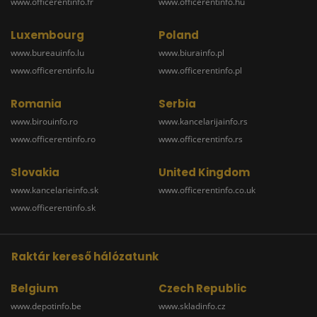
www.officerentinfo.fr
www.officerentinfo.hu
Luxembourg
Poland
www.bureauinfo.lu
www.biurainfo.pl
www.officerentinfo.lu
www.officerentinfo.pl
Romania
Serbia
www.birouinfo.ro
www.kancelarijainfo.rs
www.officerentinfo.ro
www.officerentinfo.rs
Slovakia
United Kingdom
www.kancelarieinfo.sk
www.officerentinfo.co.uk
www.officerentinfo.sk
Raktár kereső hálózatunk
Belgium
Czech Republic
www.depotinfo.be
www.skladinfo.cz