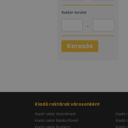
2
Raktár terület
(m
)
-
Keresés
Kiadó raktárak városonként
Kiadó raktár Alsónémedi
Kiadó r
Kiadó raktár Balatonfüred
Kiadó r
Kiadó raktár Budaörs
Kiadó r