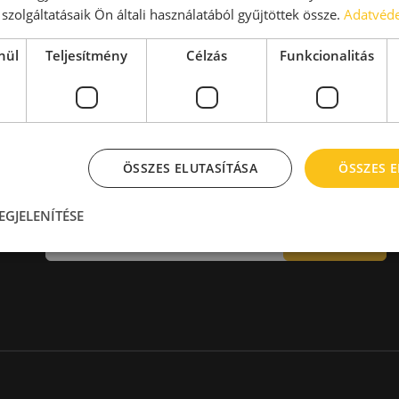
aktár > 14 EUR
Kiadó raktár 600-1000 m2
szolgáltatásaik Ön általi használatából gyűjtöttek össze.
Adatvéde
Kiadó raktár 1000-2000 m2
Kiadó raktár > 2000 m2
nül
Teljesítmény
Célzás
Funkcionalitás
ÖSSZES ELUTASÍTÁSA
ÖSSZES 
Hírlevél
EGJELENÍTÉSE