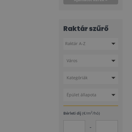
Raktár szűrő
Város
Kategóriák
Épület állapota
2
Bérleti díj
(€/m
/hó)
-