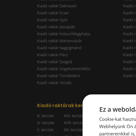
Kiadó raktár Debrecen
Kiadó r
Kiadó raktár Ecser
Kiadó r
Kiadó raktár Győr
Kiadó r
Kiadó raktár Jászapáti
Kiadó r
Kiadó raktár Kiskunfélegyháza
Kiadó r
Kiadó raktár Martonvásár
Kiadó r
Kiadó raktár Nagyigmánd
Kiadó r
Kiadó raktár Pécs
Kiadó r
Kiadó raktár Szeged
Kiadó 
Kiadó raktár Szigetszentmiklós
Kiadó r
Kiadó raktár Törökbálint
Kiadó r
Kiadó raktár Vecsés
Kiadó raktárak kerületenként
Raktá
Ez a webolda
III. kerület
XVII. kerület
Kiadó r
Cookie-kat haszná
IV. kerület
XVIII. kerület
Kiadó r
Webhelyünk Ön ál
V. kerület
XIX. kerület
Kiadó r
partnereinkkel is