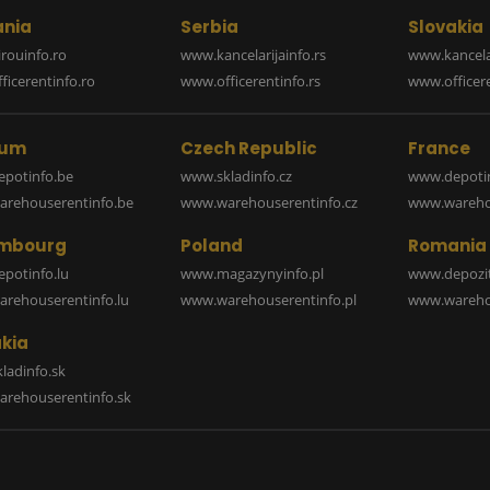
nia
Serbia
Slovakia
rouinfo.ro
www.kancelarijainfo.rs
www.kancela
icerentinfo.ro
www.officerentinfo.rs
www.officere
ium
Czech Republic
France
potinfo.be
www.skladinfo.cz
www.depotin
rehouserentinfo.be
www.warehouserentinfo.cz
www.warehou
mbourg
Poland
Romania
potinfo.lu
www.magazynyinfo.pl
www.depozit
rehouserentinfo.lu
www.warehouserentinfo.pl
www.warehou
kia
ladinfo.sk
rehouserentinfo.sk