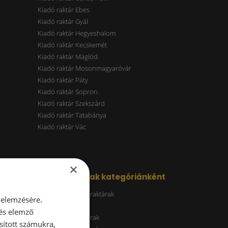
Kiadó raktár Ebes
Kiadó raktár Gyál
Kiadó raktár Hegyeshalom
Kiadó raktár Kecskemét
Kiadó raktár Maglód
Kiadó raktár Mosonmagyaróvár
Kiadó raktár Páty
Kiadó raktár Sopron
Kiadó raktár Szekszárd
Kiadó raktár Tatabánya
Kiadó raktár Vác
×
Kiadó raktárak kategóriánként
Energiatakarékos raktárak
 elemzésére.
ESG raktár
 és elemző
A kategóriás raktárak
sított számukra,