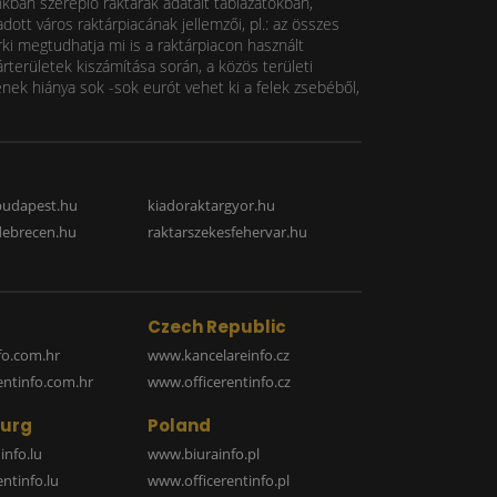
nkban szereplő raktárak adatait táblázatokban,
ott város raktárpiacának jellemzői, pl.: az összes
rki megtudhatja mi is a raktárpiacon használt
rterületek kiszámítása során, a közös területi
k hiánya sok -sok eurót vehet ki a felek zsebéből,
budapest.hu
kiadoraktargyor.hu
debrecen.hu
raktarszekesfehervar.hu
Czech Republic
o.com.hr
www.kancelareinfo.cz
entinfo.com.hr
www.officerentinfo.cz
urg
Poland
nfo.lu
www.biurainfo.pl
ntinfo.lu
www.officerentinfo.pl