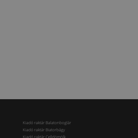
Kiadó raktár Balatonboglár
Kiadó raktár Biatorbágy
Kiadó raktár Celldömölk