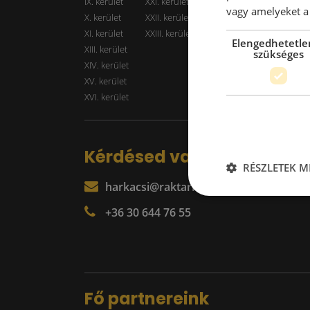
IX. kerület
XXI. kerület
Kiadó r
vagy amelyeket a 
X. kerület
XXII. kerület
XI. kerület
XXIII. kerület
Elengedhetetle
XIII. kerület
szükséges
XIV. kerület
XV. kerület
XVI. kerület
Kérdésed van?
RÉSZLETEK M
harkacsi@raktarkereso.hu
+36 30 644 76 55
Fő partnereink