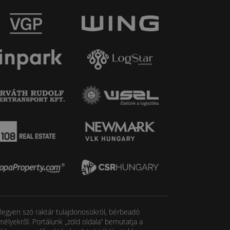
, legyen szó raktár tulajdonosokról, bérbeadó
élyekről. Portálunk „zöld oldala” bemutatja a