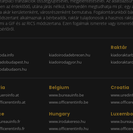
ktárpiaci tranzakciók összegyűjtésével, megjelentetésével. Az adatbázisu
 az érdeklődő, utána járás nélkül, könnyedén megtudhatja mi pl.: egy ad
i díja akár kerületenként, városrészenként bemutatva. Fogalomtárunkból bá
ódszertant alkalmaznak a bérbeadók, raktár tulajdonosok a hasznos raktá
 a GIF és az RICS módszertana. Ezen fogalmak ismerete vagy ismereténe
bérlőről.
a
Raktár
oda.info
kiadoirodadebrecen.hu
kiadoraktar
iadobudapest.hu
kiadoirodagyor.hu
kiadoraktar
rodabudaors.hu
ia
Belgium
Croatia
eroinfo.at
www.bureauinfo.be
www.uredinf
icerentinfo.at
www.officerentinfo.be
www.officer
ce
Hungary
Luxembo
reauinfo.fr
www.irodakereso.hu
www.bureaui
icerentinfo.fr
www.officerentinfo.hu
www.officere