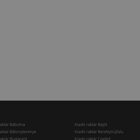
aktár Bábolna
Kiadó raktár Bajót
aktár Bátonyterenye
Kiadó raktár Berettyóújfalu
aktár Budapest
Kiadó raktár Cegléd