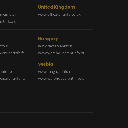
United Kingdom
rieinfo.sk
www.officerentinfo.co.uk
ntinfo.sk
Hungary
fo.fr
www.raktarkereso.hu
serentinfo.fr
www.warehouserentinfo.hu
Serbia
info.ro
www.magacininfo.rs
serentinfo.ro
www.warehouserentinfo.rs