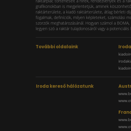
raktárpiac történéseit a hírek, rendezvények és a ra
grafikonokban is megjelentetjük, aminek köszönhetően
raktárterülete, a kiadó raktárterülete, átlag bérlet
fogalmak, definíciók, milyen képleteket, számolási m
szorzók meghatározásánál. Hogyan számol a BOMA, mi
legyen szó a raktár tulajdonosáról vagy a potenciális 
További oldalaink
Irod
kiadoir
irodak
kiadoi
Iroda kereső hálózatunk
Austr
www.bu
www.off
Fran
www.bu
www.off