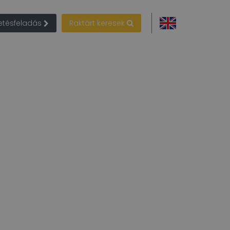
detésfeladás
Raktárt keresek