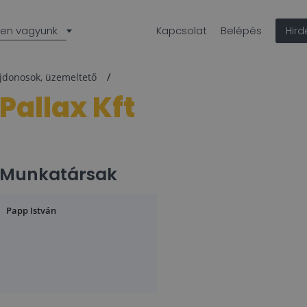
len vagyunk
Kapcsolat
Belépés
Hir
ajdonosok, üzemeltető
Pallax Kft
Munkatársak
Papp István