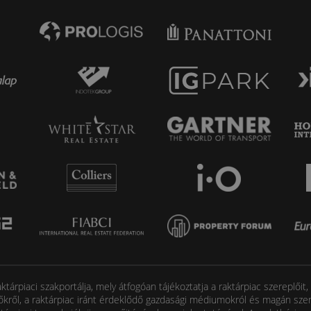
tárpiaci szakportálja, mely átfogóan tájékoztatja a raktárpiac szereplőit
őkről, a raktárpiac iránt érdeklődő gazdasági médiumokról és magán szem