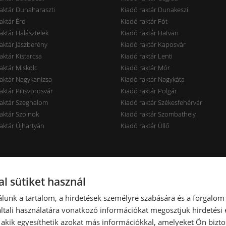
aktár Dunaharaszti
Kiadó raktár Dunakeszi
aktár Érd
Kiadó raktár Fót
aktár Halásztelek
Kiadó raktár Hatvan
aktár Jászberény
Kiadó raktár Kaposvár
aktár Kistarcsa
Kiadó raktár Lenti
aktár Miskolc
Kiadó raktár Mór
aktár Nagykanizsa
Kiadó raktár Nagykáta
aktár Pilisvörösvár
Kiadó raktár Polgár
raktár Szeghalom
Kiadó raktár Székesfehérvár
aktár Szolnok
Kiadó raktár Szombathely
aktár Újhartyán
Kiadó raktár Üllő
rak ár szerint
Raktárak terület szerint
l sütiket használ
aktár < 7 EUR
Kiadó raktár < 100 m2
lunk a tartalom, a hirdetések személyre szabására és a forgalom
aktár 7-10 EUR
Kiadó raktár 100-300 m2
tali használatára vonatkozó információkat megosztjuk hirdetési
aktár 10-14 EUR
Kiadó raktár 300-600 m2
, akik egyesíthetik azokat más információkkal, amelyeket Ön bizto