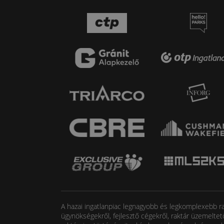
A hazai ingatlanpiac legnagyobb és legkomplexebb rak
ügynökségekről, fejlesztő cégekről, raktár üzemeltet