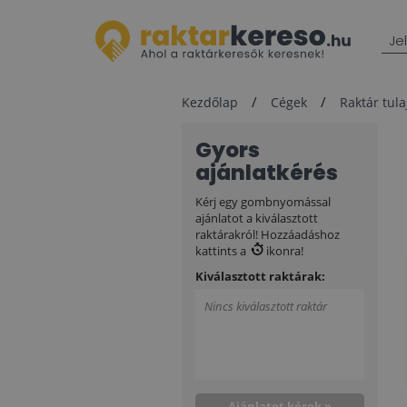
Je
Kezdőlap
Cégek
Raktár tul
Gyors
ajánlatkérés
Kérj egy gombnyomással
ajánlatot a kiválasztott
raktárakról! Hozzáadáshoz
kattints a
ikonra!
Kiválasztott raktárak:
Nincs kiválasztott raktár
Ajánlatot kérek »