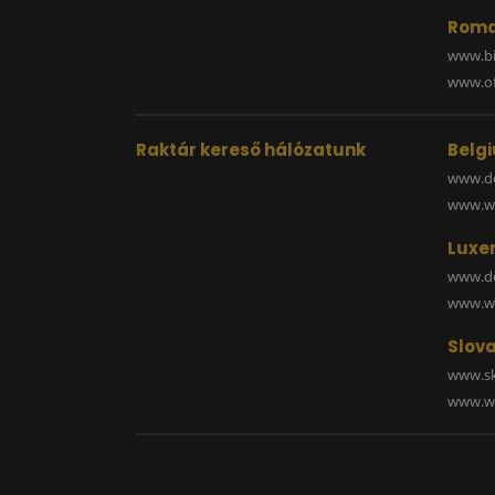
Roma
www.bi
www.off
Raktár kereső hálózatunk
Belg
www.de
www.wa
Luxe
www.de
www.wa
Slova
www.sk
www.wa