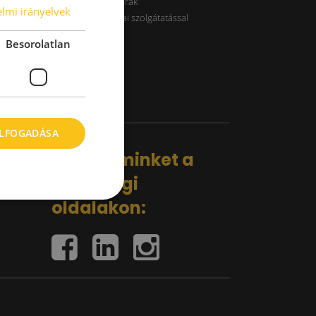
B kategóriás raktárak
lmi irányelvek
Raktárak logisztikai szolgátatással
Besorolatlan
ELFOGADÁSA
Kövess minket a
közösségi
oldalakon: