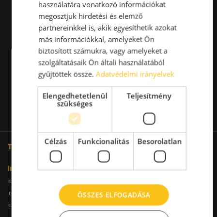
használatára vonatkozó információkat
megosztjuk hirdetési és elemző
partnereinkkel is, akik egyesíthetik azokat
más információkkal, amelyeket Ön
biztosított számukra, vagy amelyeket a
szolgáltatásaik Ön általi használatából
gyűjtöttek össze.
Adatvédelmi irányelvek
Elengedhetetlenül
Teljesítmény
szükséges
Célzás
Funkcionalitás
Besorolatlan
További oldalaink
Iroda
kiadoiroda.info
kiadoirodadebrecen.hu
irodakiadobudapest.hu
kiadoirodagyor.hu
ÖSSZES ELFOGADÁSA
kiadoirodabudaors.hu