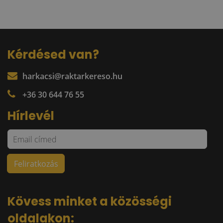
Kérdésed van?
harkacsi@raktarkereso.hu
+36 30 644 76 55
Hírlevél
Kövess minket a közösségi
oldalakon: