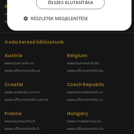
ÖSSZES ELUTASÍTÁSA
Raktár
kiadoraktarbudapest.hu
kiadoraktargyor.hu
RÉSZLETEK MEGJELENÍTÉSE
kiadoraktardebrecen.hu
raktarszekesfehervar.hu
Iroda kereső hálózatunk
Austria
Belgium
www.bueroinfo.at
www.bureauinfo.be
www.officerentinfo.at
www.officerentinfo.be
Croatia
Czech Republic
www.uredinfo.com.hr
www.kancelareinfo.cz
www.officerentinfo.com.hr
www.officerentinfo.cz
France
Hungary
www.bureauinfo.fr
www.irodakereso.hu
www.officerentinfo.fr
www.officerentinfo.hu