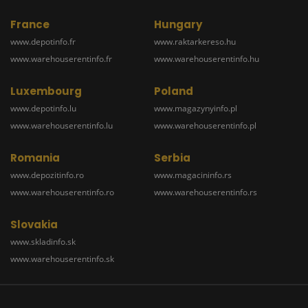
France
Hungary
www.depotinfo.fr
www.raktarkereso.hu
www.warehouserentinfo.fr
www.warehouserentinfo.hu
Luxembourg
Poland
www.depotinfo.lu
www.magazynyinfo.pl
www.warehouserentinfo.lu
www.warehouserentinfo.pl
Romania
Serbia
www.depozitinfo.ro
www.magacininfo.rs
www.warehouserentinfo.ro
www.warehouserentinfo.rs
Slovakia
www.skladinfo.sk
www.warehouserentinfo.sk