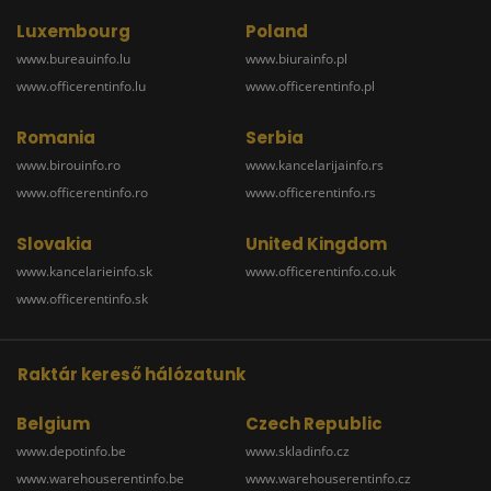
Luxembourg
Poland
www.bureauinfo.lu
www.biurainfo.pl
www.officerentinfo.lu
www.officerentinfo.pl
Romania
Serbia
www.birouinfo.ro
www.kancelarijainfo.rs
www.officerentinfo.ro
www.officerentinfo.rs
Slovakia
United Kingdom
www.kancelarieinfo.sk
www.officerentinfo.co.uk
www.officerentinfo.sk
Raktár kereső hálózatunk
Belgium
Czech Republic
www.depotinfo.be
www.skladinfo.cz
www.warehouserentinfo.be
www.warehouserentinfo.cz