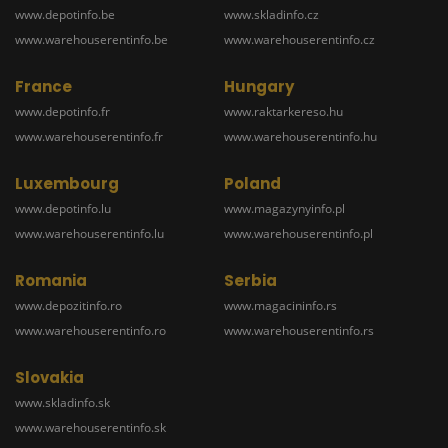
www.depotinfo.be
www.skladinfo.cz
www.warehouserentinfo.be
www.warehouserentinfo.cz
France
Hungary
www.depotinfo.fr
www.raktarkereso.hu
www.warehouserentinfo.fr
www.warehouserentinfo.hu
Luxembourg
Poland
www.depotinfo.lu
www.magazynyinfo.pl
www.warehouserentinfo.lu
www.warehouserentinfo.pl
Romania
Serbia
www.depozitinfo.ro
www.magacininfo.rs
www.warehouserentinfo.ro
www.warehouserentinfo.rs
Slovakia
www.skladinfo.sk
www.warehouserentinfo.sk