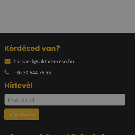
Kérdésed van?
harkacsi@raktarkereso.hu
+36 30 644 76 55
Hírlevél