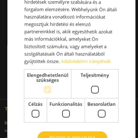
hirdetések személyre szabására és a
forgalom elemzésére. Webhelyünk Ön általi
használatára vonatkozó információkat
megosztjuk hirdetési és elemző
partnereinkkel is, akik egyesíthetik azokat
más információkkal, amelyeket Ön
biztosított számukra, vagy amelyeket a
szolgáltatásaik Ön általi használatából
gyűjtöttek össze.
Adatvédelmi irányelvek
Elengedhetetlenül
Teljesítmény
szükséges
Célzás
Funkcionalitás
Besorolatlan
További oldalaink
Iroda
kiadoiroda.info
kiadoirodadebrecen.hu