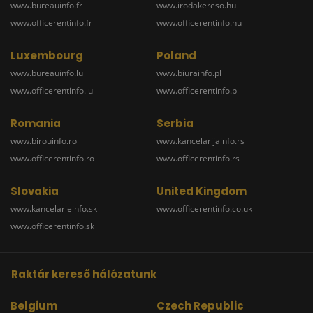
www.bureauinfo.fr
www.irodakereso.hu
www.officerentinfo.fr
www.officerentinfo.hu
Luxembourg
Poland
www.bureauinfo.lu
www.biurainfo.pl
www.officerentinfo.lu
www.officerentinfo.pl
Romania
Serbia
www.birouinfo.ro
www.kancelarijainfo.rs
www.officerentinfo.ro
www.officerentinfo.rs
Slovakia
United Kingdom
www.kancelarieinfo.sk
www.officerentinfo.co.uk
www.officerentinfo.sk
Raktár kereső hálózatunk
Belgium
Czech Republic