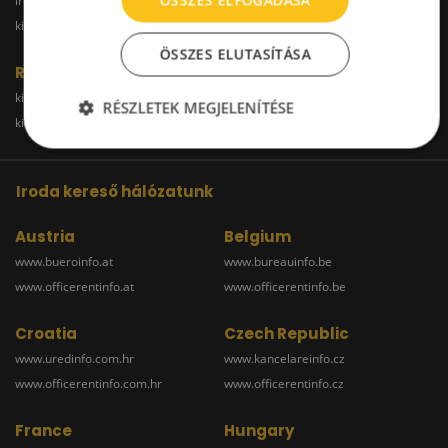
ÖSSZES ELFOGADÁSA
irodakiadobudapest.hu
kiadoirodagyor.hu
kiadoirodabudaors.hu
ÖSSZES ELUTASÍTÁSA
Raktár
kiadoraktarbudapest.hu
kiadoraktargyor.hu
RÉSZLETEK MEGJELENÍTÉSE
kiadoraktardebrecen.hu
raktarszekesfehervar.hu
Iroda kereső hálózatunk
Austria
Belgium
www.bueroinfo.at
www.bureauinfo.be
www.officerentinfo.at
www.officerentinfo.be
Croatia
Czech Republic
www.uredinfo.com.hr
www.kancelareinfo.cz
www.officerentinfo.com.hr
www.officerentinfo.cz
France
Hungary