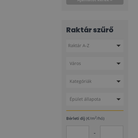
Raktár szűrő
Város
Kategóriák
Épület állapota
2
Bérleti díj
(€/m
/hó)
-