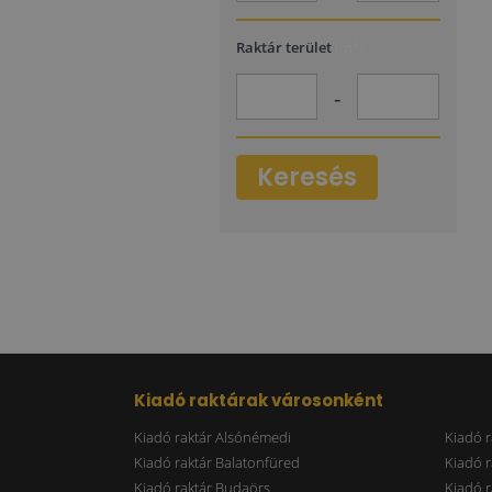
2
Raktár terület
(m
)
-
Keresés
Kiadó raktárak városonként
Kiadó raktár Alsónémedi
Kiadó r
Kiadó raktár Balatonfüred
Kiadó r
Kiadó raktár Budaörs
Kiadó r