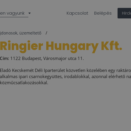
len vagyunk
Kapcsolat
Belépés
Hir
ajdonosok, üzemeltető
Ringier Hungary Kft.
Cím:
1122 Budapest, Városmajor utca 11.
Eladó Kecskemét Déli Iparterület közvetlen közelében egy raktáro
alkalmas ipari csarnokegyüttes, irodablokkal, azonnal elérhető n
közműcsatlakozásokkal.