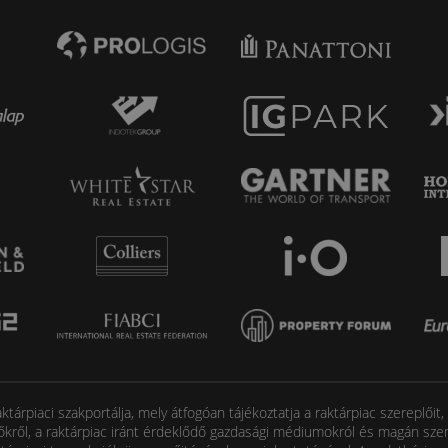
tárpiaci szakportálja, mely átfogóan tájékoztatja a raktárpiac szereplőit
őkről, a raktárpiac iránt érdeklődő gazdasági médiumokról és magán szem