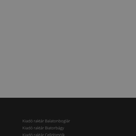
Kiadó raktár Balatonboglár
Kiadó raktár Biatorbágy
Kiadó raktár Celldömölk