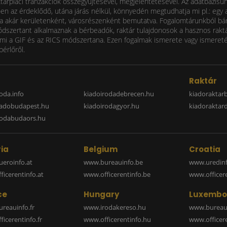
ktárpiaci tranzakciók összegyűjtésével, megjelentetésével. Az adatbázisu
 az érdeklődő, utána járás nélkül, könnyedén megtudhatja mi pl.: egy ad
i díja akár kerületenként, városrészenként bemutatva. Fogalomtárunkból bá
ódszertant alkalmaznak a bérbeadók, raktár tulajdonosok a hasznos raktá
 a GIF és az RICS módszertana. Ezen fogalmak ismerete vagy ismereténe
bérlőről.
a
Raktár
oda.info
kiadoirodadebrecen.hu
kiadoraktar
iadobudapest.hu
kiadoirodagyor.hu
kiadoraktar
rodabudaors.hu
ia
Belgium
Croatia
eroinfo.at
www.bureauinfo.be
www.uredinf
icerentinfo.at
www.officerentinfo.be
www.officer
ce
Hungary
Luxembo
reauinfo.fr
www.irodakereso.hu
www.bureaui
icerentinfo.fr
www.officerentinfo.hu
www.officere