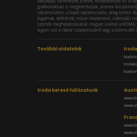
raktárpiac történéseit a hírek, rendezvények és a ra
grafikonokban is megjelentetjük, aminek köszönhetően
raktárterülete, a kiadó raktárterülete, átlag bérlet
fogalmak, definíciók, milyen képleteket, számolási m
szorzók meghatározásánál. Hogyan számol a BOMA, mi
legyen szó a raktár tulajdonosáról vagy a potenciális 
További oldalaink
Irod
kiadoir
irodak
kiadoi
Iroda kereső hálózatunk
Austr
www.bu
www.off
Fran
www.bu
www.off