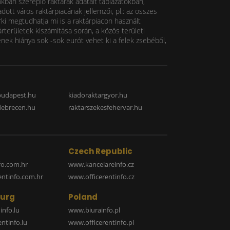
nkban szereplő raktárak adatait táblázatokban,
ott város raktárpiacának jellemzői, pl.: az összes
rki megtudhatja mi is a raktárpiacon használt
rterületek kiszámítása során, a közös területi
k hiánya sok -sok eurót vehet ki a felek zsebéből,
budapest.hu
kiadoraktargyor.hu
debrecen.hu
raktarszekesfehervar.hu
Czech Republic
o.com.hr
www.kancelareinfo.cz
entinfo.com.hr
www.officerentinfo.cz
urg
Poland
nfo.lu
www.biurainfo.pl
ntinfo.lu
www.officerentinfo.pl