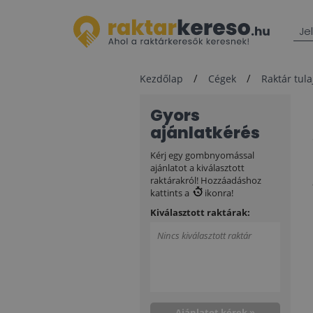
Je
Kezdőlap
Cégek
Raktár tul
Gyors
ajánlatkérés
Kérj egy gombnyomással
ajánlatot a kiválasztott
raktárakról! Hozzáadáshoz
kattints a
ikonra!
Kiválasztott raktárak:
Nincs kiválasztott raktár
Ajánlatot kérek »