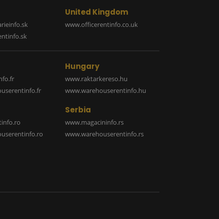
United Kingdom
rieinfo.sk
www.officerentinfo.co.uk
ntinfo.sk
Hungary
fo.fr
www.raktarkereso.hu
serentinfo.fr
www.warehouserentinfo.hu
Serbia
info.ro
www.magacininfo.rs
serentinfo.ro
www.warehouserentinfo.rs