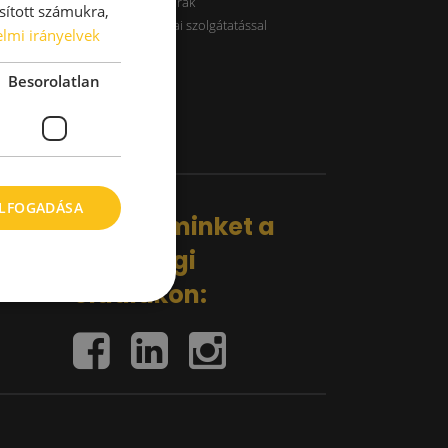
B kategóriás raktárak
sított számukra,
Raktárak logisztikai szolgátatással
lmi irányelvek
Besorolatlan
ELFOGADÁSA
Kövess minket a
közösségi
oldalakon: