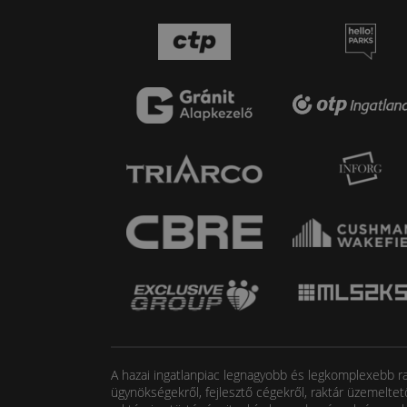
A hazai ingatlanpiac legnagyobb és legkomplexebb rak
ügynökségekről, fejlesztő cégekről, raktár üzemeltet