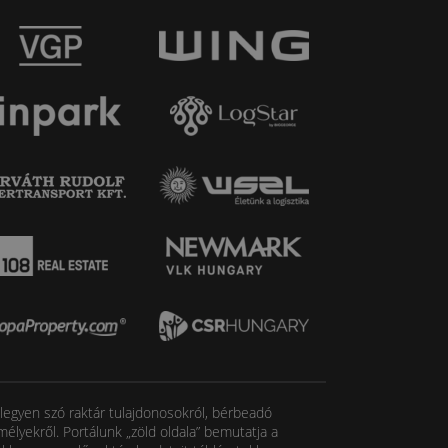
, legyen szó raktár tulajdonosokról, bérbeadó
élyekről. Portálunk „zöld oldala” bemutatja a