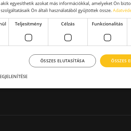
aktár > 14 EUR
Kiadó raktár 600-1000 m2
, akik egyesíthetik azokat más információkkal, amelyeket Ön bizto
Kiadó raktár 1000-2000 m2
szolgáltatásaik Ön általi használatából gyűjtöttek össze.
Adatvéde
Kiadó raktár > 2000 m2
nül
Teljesítmény
Célzás
Funkcionalitás
ÖSSZES ELUTASÍTÁSA
ÖSSZES 
Hírlevél
EGJELENÍTÉSE