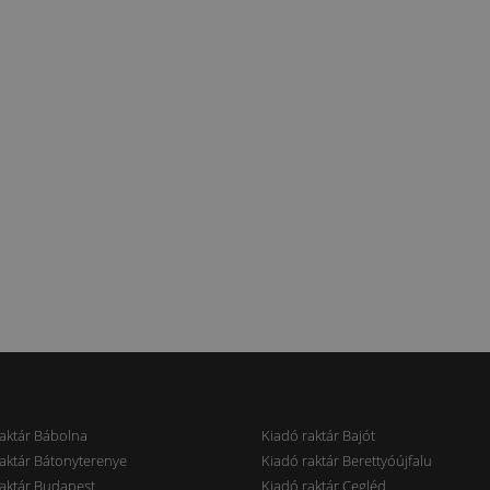
aktár Bábolna
Kiadó raktár Bajót
aktár Bátonyterenye
Kiadó raktár Berettyóújfalu
aktár Budapest
Kiadó raktár Cegléd