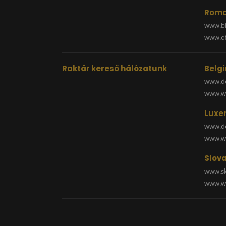
Roma
www.bi
www.off
Raktár kereső hálózatunk
Belg
www.de
www.wa
Luxe
www.de
www.wa
Slova
www.sk
www.wa