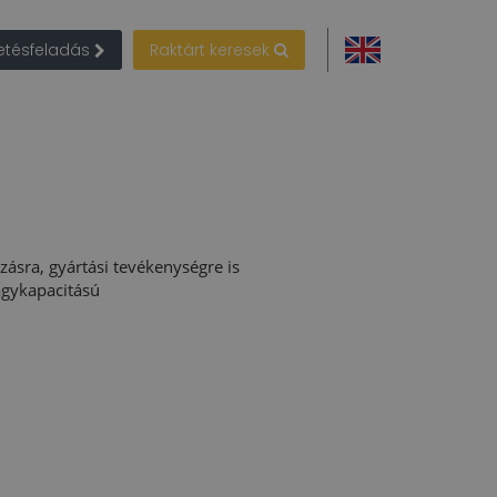
detésfeladás
Raktárt keresek
zásra, gyártási tevékenységre is
agykapacitású