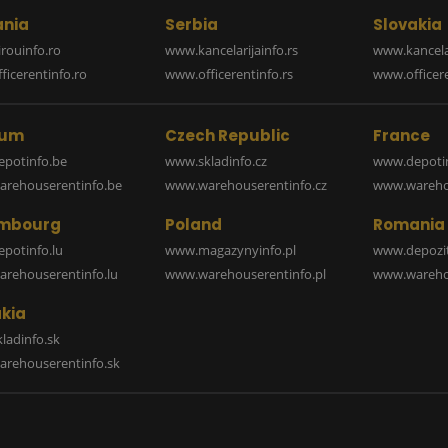
nia
Serbia
Slovakia
rouinfo.ro
www.kancelarijainfo.rs
www.kancela
icerentinfo.ro
www.officerentinfo.rs
www.officere
ium
Czech Republic
France
potinfo.be
www.skladinfo.cz
www.depotin
rehouserentinfo.be
www.warehouserentinfo.cz
www.warehou
mbourg
Poland
Romania
potinfo.lu
www.magazynyinfo.pl
www.depozit
rehouserentinfo.lu
www.warehouserentinfo.pl
www.warehou
kia
ladinfo.sk
rehouserentinfo.sk