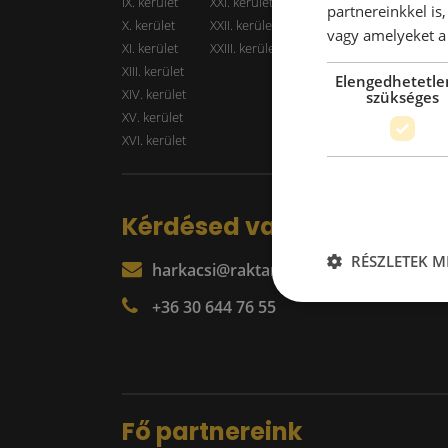
IX. kerület
XXI. kerület
Kiadó r
partnereinkkel is
X. kerület
XXII. kerület
vagy amelyeket a 
XI. kerület
XXIII. kerület
XIII. kerület
Elengedhetetle
XIV. kerület
szükséges
XV. kerület
XVI. kerület
Kérdésed van?
RÉSZLETEK M
harkacsi@raktarkereso.hu
+36 30 644 76 55
Fő partnereink