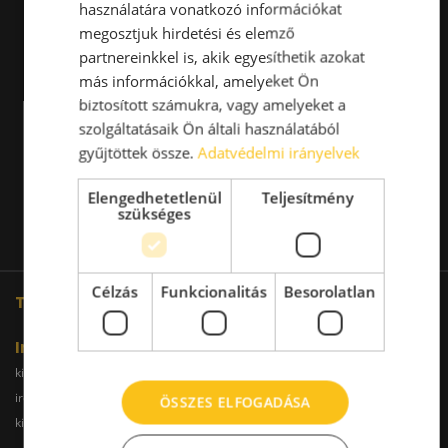
használatára vonatkozó információkat
megosztjuk hirdetési és elemző
partnereinkkel is, akik egyesíthetik azokat
más információkkal, amelyeket Ön
biztosított számukra, vagy amelyeket a
szolgáltatásaik Ön általi használatából
gyűjtöttek össze.
Adatvédelmi irányelvek
Elengedhetetlenül
Teljesítmény
szükséges
Célzás
Funkcionalitás
Besorolatlan
További oldalaink
Iroda
kiadoiroda.info
kiadoirodadebrecen.hu
irodakiadobudapest.hu
kiadoirodagyor.hu
ÖSSZES ELFOGADÁSA
kiadoirodabudaors.hu