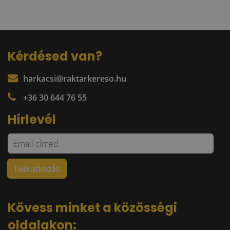
Kérdésed van?
harkacsi@raktarkereso.hu
+36 30 644 76 55
Hírlevél
Kövess minket a közösségi
oldalakon: