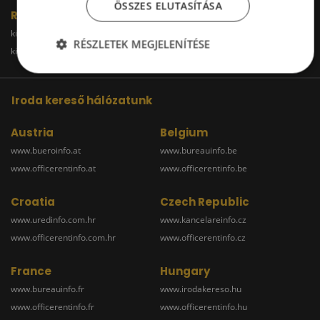
ÖSSZES ELUTASÍTÁSA
Raktár
kiadoraktarbudapest.hu
kiadoraktargyor.hu
RÉSZLETEK MEGJELENÍTÉSE
kiadoraktardebrecen.hu
raktarszekesfehervar.hu
Iroda kereső hálózatunk
Austria
Belgium
www.bueroinfo.at
www.bureauinfo.be
www.officerentinfo.at
www.officerentinfo.be
Croatia
Czech Republic
www.uredinfo.com.hr
www.kancelareinfo.cz
www.officerentinfo.com.hr
www.officerentinfo.cz
France
Hungary
www.bureauinfo.fr
www.irodakereso.hu
www.officerentinfo.fr
www.officerentinfo.hu