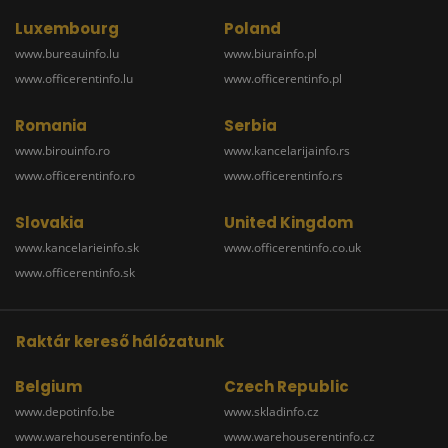
Luxembourg
Poland
www.bureauinfo.lu
www.biurainfo.pl
www.officerentinfo.lu
www.officerentinfo.pl
Romania
Serbia
www.birouinfo.ro
www.kancelarijainfo.rs
www.officerentinfo.ro
www.officerentinfo.rs
Slovakia
United Kingdom
www.kancelarieinfo.sk
www.officerentinfo.co.uk
www.officerentinfo.sk
Raktár kereső hálózatunk
Belgium
Czech Republic
www.depotinfo.be
www.skladinfo.cz
www.warehouserentinfo.be
www.warehouserentinfo.cz