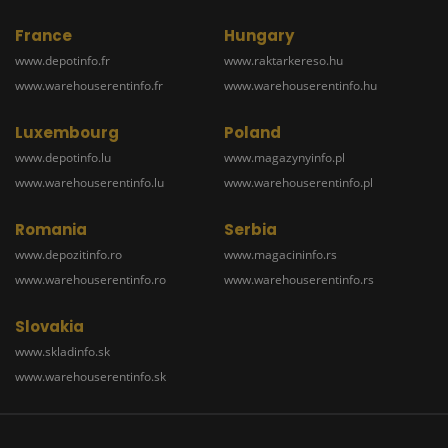
France
Hungary
www.depotinfo.fr
www.raktarkereso.hu
www.warehouserentinfo.fr
www.warehouserentinfo.hu
Luxembourg
Poland
www.depotinfo.lu
www.magazynyinfo.pl
www.warehouserentinfo.lu
www.warehouserentinfo.pl
Romania
Serbia
www.depozitinfo.ro
www.magacininfo.rs
www.warehouserentinfo.ro
www.warehouserentinfo.rs
Slovakia
www.skladinfo.sk
www.warehouserentinfo.sk