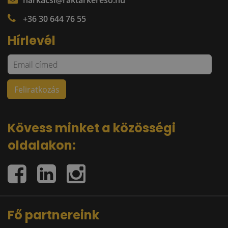
harkacsi@raktarkereso.hu
+36 30 644 76 55
Hírlevél
Kövess minket a közösségi
oldalakon:
Fő partnereink