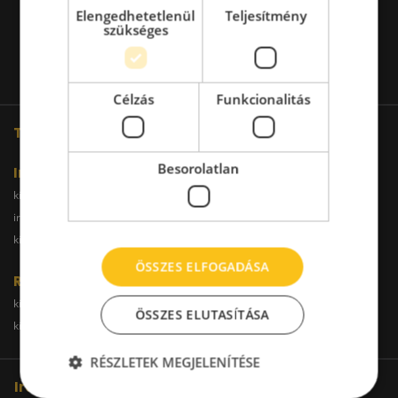
Elengedhetetlenül
Teljesítmény
szükséges
Célzás
Funkcionalitás
További oldalaink
Besorolatlan
Iroda
kiadoiroda.info
kiadoirodadebrecen.hu
irodakiadobudapest.hu
kiadoirodagyor.hu
kiadoirodabudaors.hu
ÖSSZES ELFOGADÁSA
Raktár
kiadoraktarbudapest.hu
kiadoraktargyor.hu
ÖSSZES ELUTASÍTÁSA
kiadoraktardebrecen.hu
raktarszekesfehervar.hu
RÉSZLETEK MEGJELENÍTÉSE
Iroda kereső hálózatunk