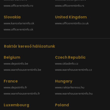
www.officerentinfo.ro
www.officerentinfo.rs
Slovakia
United Kingdom
www.kancelarieinfo.sk
www.officerentinfo.co.uk
www.officerentinfo.sk
Raktár kereső hálózatunk
Belgium
Czech Republic
www.depotinfo.be
www.skladinfo.cz
www.warehouserentinfo.be
www.warehouserentinfo.cz
France
Hungary
www.depotinfo.fr
www.raktarkereso.hu
www.warehouserentinfo.fr
www.warehouserentinfo.hu
Luxembourg
Poland