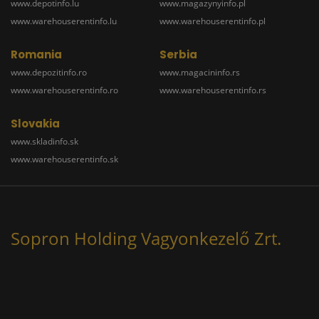
www.depotinfo.lu
www.magazynyinfo.pl
www.warehouserentinfo.lu
www.warehouserentinfo.pl
Romania
Serbia
www.depozitinfo.ro
www.magacininfo.rs
www.warehouserentinfo.ro
www.warehouserentinfo.rs
Slovakia
www.skladinfo.sk
www.warehouserentinfo.sk
Sopron Holding Vagyonkezelő Zrt.