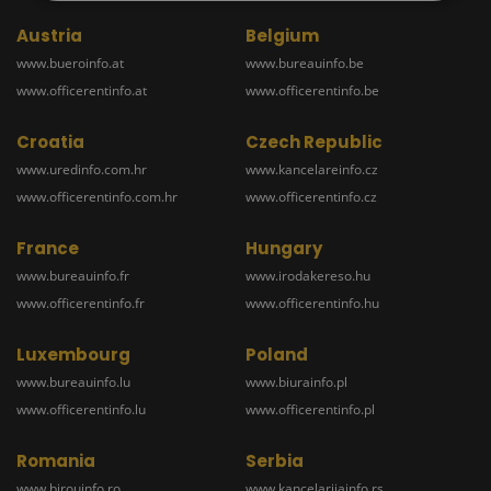
Austria
Belgium
www.bueroinfo.at
www.bureauinfo.be
www.officerentinfo.at
www.officerentinfo.be
Croatia
Czech Republic
www.uredinfo.com.hr
www.kancelareinfo.cz
www.officerentinfo.com.hr
www.officerentinfo.cz
France
Hungary
www.bureauinfo.fr
www.irodakereso.hu
www.officerentinfo.fr
www.officerentinfo.hu
Luxembourg
Poland
www.bureauinfo.lu
www.biurainfo.pl
www.officerentinfo.lu
www.officerentinfo.pl
Romania
Serbia
www.birouinfo.ro
www.kancelarijainfo.rs