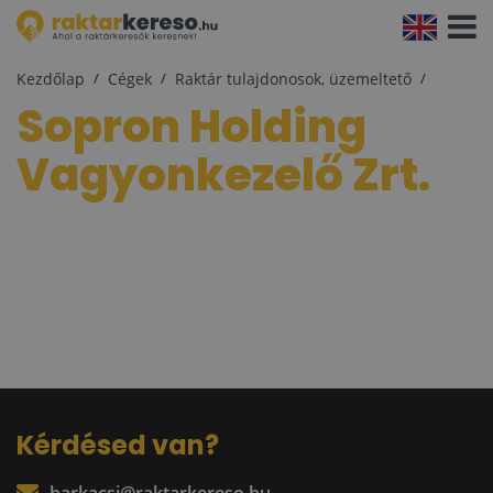
Navigá
aktivál
Kezdőlap
Cégek
Raktár tulajdonosok, üzemeltető
Sopron Holding
Vagyonkezelő Zrt.
Kérdésed van?