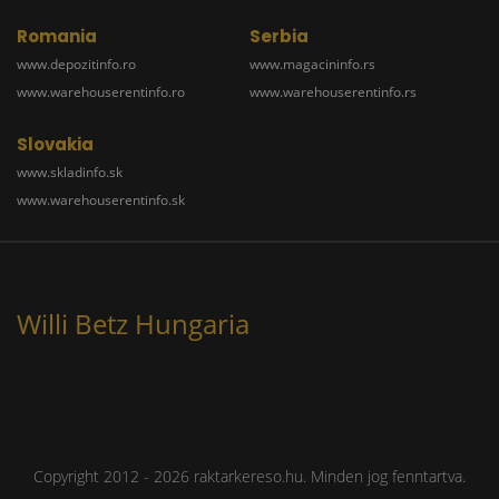
Romania
Serbia
www.depozitinfo.ro
www.magacininfo.rs
www.warehouserentinfo.ro
www.warehouserentinfo.rs
Slovakia
www.skladinfo.sk
www.warehouserentinfo.sk
Willi Betz Hungaria
Copyright 2012 - 2026 raktarkereso.hu. Minden jog fenntartva.