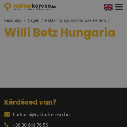
Navigá
aktivál
Kezdőlap
Cégek
Raktár tulajdonosok, üzemeltető
Willi Betz Hungaria
Kérdésed van?
harkacsi@raktarkereso.hu
+36 30 644 76 55