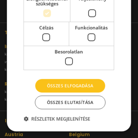
szükséges
Célzás
Funkcionalitás
További oldalaink
Iroda
Besorolatlan
kiadoiroda.info
kiadoirodadebrecen.hu
irodakiadobudapest.hu
kiadoirodagyor.hu
kiadoirodabudaors.hu
Raktár
ÖSSZES ELFOGADÁSA
kiadoraktarbudapest.hu
kiadoraktargyor.hu
kiadoraktardebrecen.hu
raktarszekesfehervar.hu
ÖSSZES ELUTASÍTÁSA
RÉSZLETEK MEGJELENÍTÉSE
Iroda kereső hálózatunk
Austria
Belgium