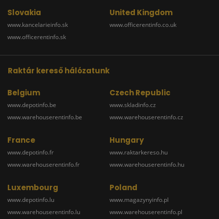
Slovakia
United Kingdom
www.kancelarieinfo.sk
www.officerentinfo.co.uk
www.officerentinfo.sk
Raktár kereső hálózatunk
Belgium
Czech Republic
www.depotinfo.be
www.skladinfo.cz
www.warehouserentinfo.be
www.warehouserentinfo.cz
France
Hungary
www.depotinfo.fr
www.raktarkereso.hu
www.warehouserentinfo.fr
www.warehouserentinfo.hu
Luxembourg
Poland
www.depotinfo.lu
www.magazynyinfo.pl
www.warehouserentinfo.lu
www.warehouserentinfo.pl