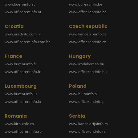
www.bueroinfo.at
www.bureauinfo.be
www.officerentinfo.at
www.officerentinfo.be
Croatia
Czech Republic
www.uredinfo.com.hr
www.kancelareinfo.cz
www.officerentinfo.com.hr
www.officerentinfo.cz
France
Hungary
www.bureauinfo.fr
www.irodakereso.hu
www.officerentinfo.fr
www.officerentinfo.hu
Luxembourg
Poland
www.bureauinfo.lu
www.biurainfo.pl
www.officerentinfo.lu
www.officerentinfo.pl
Romania
Serbia
www.birouinfo.ro
www.kancelarijainfo.rs
www.officerentinfo.ro
www.officerentinfo.rs