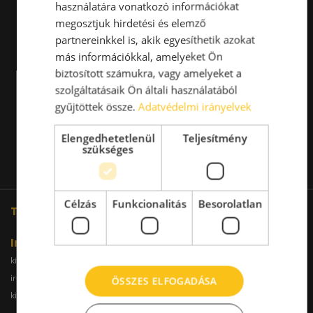
használatára vonatkozó információkat
megosztjuk hirdetési és elemző
partnereinkkel is, akik egyesíthetik azokat
más információkkal, amelyeket Ön
biztosított számukra, vagy amelyeket a
szolgáltatásaik Ön általi használatából
gyűjtöttek össze.
Adatvédelmi irányelvek
Elengedhetetlenül
Teljesítmény
szükséges
Célzás
Funkcionalitás
Besorolatlan
További oldalaink
Iroda
kiadoiroda.info
kiadoirodadebrecen.hu
irodakiadobudapest.hu
kiadoirodagyor.hu
ÖSSZES ELFOGADÁSA
kiadoirodabudaors.hu