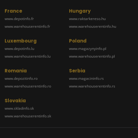
France
Hungary
www.depotinfo.fr
www.raktarkereso.hu
www.warehouserentinfo.fr
www.warehouserentinfo.hu
Luxembourg
Poland
www.depotinfo.lu
www.magazynyinfo.pl
www.warehouserentinfo.lu
www.warehouserentinfo.pl
Romania
Serbia
www.depozitinfo.ro
www.magacininfo.rs
www.warehouserentinfo.ro
www.warehouserentinfo.rs
Slovakia
www.skladinfo.sk
www.warehouserentinfo.sk