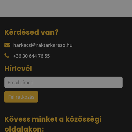
Kérdésed van?
harkacsi@raktarkereso.hu
+36 30 644 76 55
Hírlevél
Kövess minket a közösségi
oldalakon: