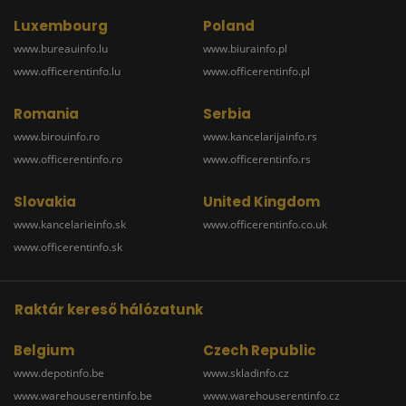
Luxembourg
Poland
www.bureauinfo.lu
www.biurainfo.pl
www.officerentinfo.lu
www.officerentinfo.pl
Romania
Serbia
www.birouinfo.ro
www.kancelarijainfo.rs
www.officerentinfo.ro
www.officerentinfo.rs
Slovakia
United Kingdom
www.kancelarieinfo.sk
www.officerentinfo.co.uk
www.officerentinfo.sk
Raktár kereső hálózatunk
Belgium
Czech Republic
www.depotinfo.be
www.skladinfo.cz
www.warehouserentinfo.be
www.warehouserentinfo.cz