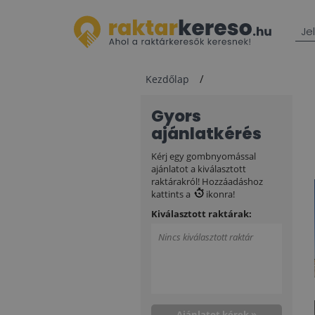
Je
Kezdőlap
Gyors
ajánlatkérés
Kérj egy gombnyomással
ajánlatot a kiválasztott
raktárakról! Hozzáadáshoz
kattints a
ikonra!
Kiválasztott raktárak:
Nincs kiválasztott raktár
Ajánlatot kérek »