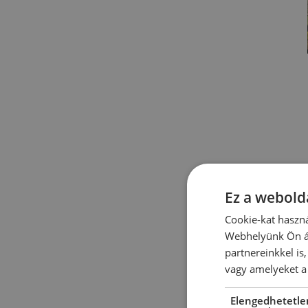
Ez a webolda
Cookie-kat haszná
Webhelyünk Ön ál
partnereinkkel is
vagy amelyeket a 
Elengedhetetle