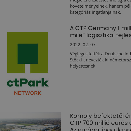
követelményeinek, hanem pél
kategóriás ingatlanjainak.
A CTP Germany 1 mill
mile” logisztikai fejl
2022. 02. 07.
Véglegesítették a Deutsche Ind
Stöckl-t nevezték ki németorsz
helyettesnek
Komoly befektetői é
CTP 700 millió eurós
Az európai ingatlan