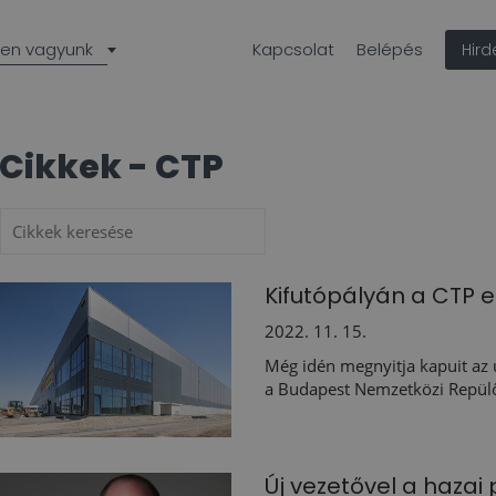
len vagyunk
Kapcsolat
Belépés
Hir
Cikkek - CTP
Kifutópályán a CTP 
2022. 11. 15.
Még idén megnyitja kapuit az ú
a Budapest Nemzetközi Repül
Új vezetővel a haza