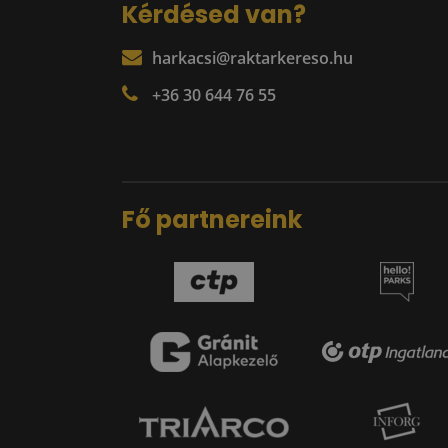
Kérdésed van?
harkacsi@raktarkereso.hu
+36 30 644 76 55
Fő partnereink