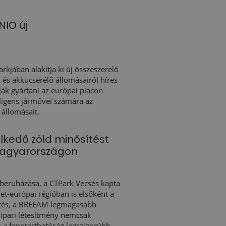
NIO új
arkjában alakítja ki új összeszerelő
 és akkucserélő állomásairól híres
gják gyártani az európai piacon
ligens járművei számára az
állomásait.
lkedő zöld minősítést
 Magyarországon
beruházása, a CTPark Vecsés kapta
t-európai régióban is elsőként a
ítés, a BREEAM legmagasabb
 ipari létesítmény nemcsak
s a fenntarthatóság legszigorúbb