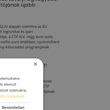
átójának újabb
(GLA) alapján számítva az EU
logisztikai és ipari
etője, a CTP N.V. négy évre szóló
 millió euró értékben, nyolcmilliárd
ény-kibocsátási programjának
×
RC - FESS 1 NAGYOT!
 elemzésére.
p-Európa legnagyobb művészeti
 és elemző
en Biatorbágyon, amely a CTP
sított számukra,
rbágyi logisztikai központjának
lmi irányelvek
Besorolatlan