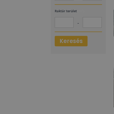
2
Raktár terület
(m
)
-
Keresés