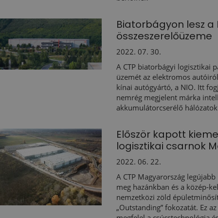
Biatorbágyon lesz a 
összeszerelőüzeme
2022. 07. 30.
A CTP biatorbágyi logisztikai p
üzemét az elektromos autóiról
kínai autógyártó, a NIO. Itt fo
nemrég megjelent márka intel
akkumulátorcserélő hálózatok 
Először kapott kieme
logisztikai csarnok
2022. 06. 22.
A CTP Magyarország legújabb 
meg hazánkban és a közép-kele
nemzetközi zöld épületminős
„Outstanding” fokozatát. Ez az
megfelel a csúcstechnológia é