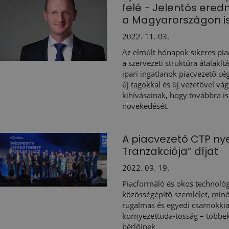
felé - Jelentős ered
a Magyarországon is
2022. 11. 03.
Az elmúlt hónapok sikeres pia
a szervezeti struktúra átalakít
ipari ingatlanok piacvezető cé
új tagokkal és új vezetővel vá
kihívásainak, hogy továbbra is
növekedését.
A piacvezető CTP nye
Tranzakciója” díjat
2022. 09. 19.
Piacformáló és okos technológ
közösségépítő szemlélet, minő
rugalmas és egyedi csarnokkial
környezettuda-tosság – többek
bérlőinek