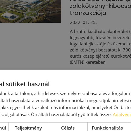
zöldkötvény-kibocs
tranzakciója
2022. 01. 25.
A bruttó kiadható alapterület 
legnagyobb, tőzsdén bevezetett 
ingatlanfejlesztője és üzemelt
zöld kötvényt bocsátott ki 700
eurós középlejáratú eurokötv
(EMTN) keretében
CTP ART WALL - by A
l sütiket használ
2021. 12. 14.
lunk a tartalom, a hirdetések személyre szabására és a forgalom
Ma reggel fejeződött be Közé
tali használatára vonatkozó információkat megosztjuk hirdetési
falfestése 4880 négyzetméter
, akik egyesíthetik azokat más információkkal, amelyeket Ön bizto
Management Hungary Kft. biato
szolgáltatásaik Ön általi használatából gyűjtöttek össze.
Adatvéde
homlokzatát díszíti.
nül
Teljesítmény
Célzás
Funkcionalitás