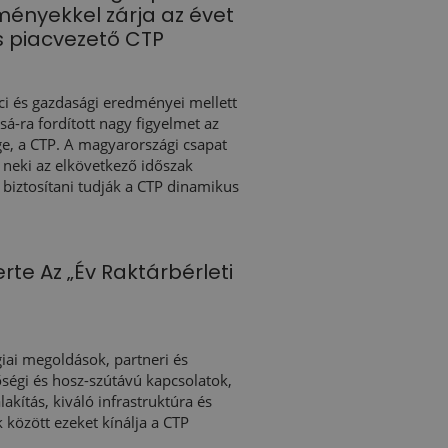
ményekkel zárja az évet
 piacvezető CTP
ci és gazdasági eredményei mellett
ásá-ra fordított nagy figyelmet az
ge, a CTP. A magyarországi csapat
g neki az elkövetkező időszak
 biztosítani tudják a CTP dinamikus
rte Az „Év Raktárbérleti
iai megoldások, partneri és
ségi és hosz-szútávú kapcsolatok,
akítás, kiváló infrastruktúra és
 között ezeket kínálja a CTP