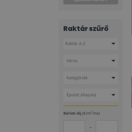
Raktár szűrő
Város
Kategóriák
Épület állapota
2
Bérleti díj
(€/m
/hó)
-