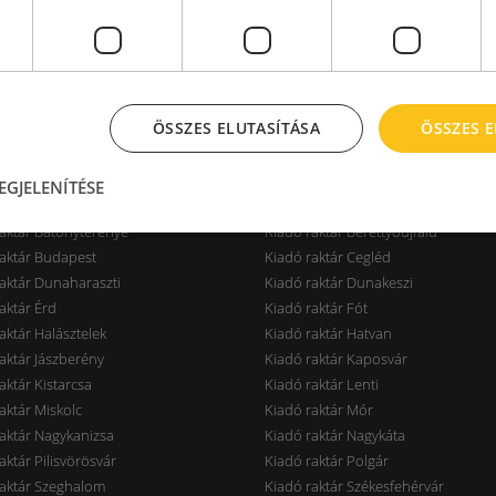
2
3
4
5
6
7
8
9
ÖSSZES ELUTASÍTÁSA
ÖSSZES 
EGJELENÍTÉSE
aktár Bábolna
Kiadó raktár Bajót
aktár Bátonyterenye
Kiadó raktár Berettyóújfalu
aktár Budapest
Kiadó raktár Cegléd
aktár Dunaharaszti
Kiadó raktár Dunakeszi
aktár Érd
Kiadó raktár Fót
aktár Halásztelek
Kiadó raktár Hatvan
aktár Jászberény
Kiadó raktár Kaposvár
aktár Kistarcsa
Kiadó raktár Lenti
aktár Miskolc
Kiadó raktár Mór
aktár Nagykanizsa
Kiadó raktár Nagykáta
aktár Pilisvörösvár
Kiadó raktár Polgár
raktár Szeghalom
Kiadó raktár Székesfehérvár