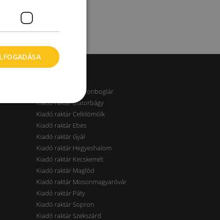
ELFOGADÁSA
Kiadó raktár Balatonboglár
Kiadó raktár Biatorbágy
Kiadó raktár Celldömölk
Kiadó raktár Ebes
Kiadó raktár Gyál
Kiadó raktár Hegyeshalom
Kiadó raktár Kecskemét
Kiadó raktár Maglód
Kiadó raktár Mosonmagyaróvár
Kiadó raktár Páty
Kiadó raktár Sopron
Kiadó raktár Szekszárd