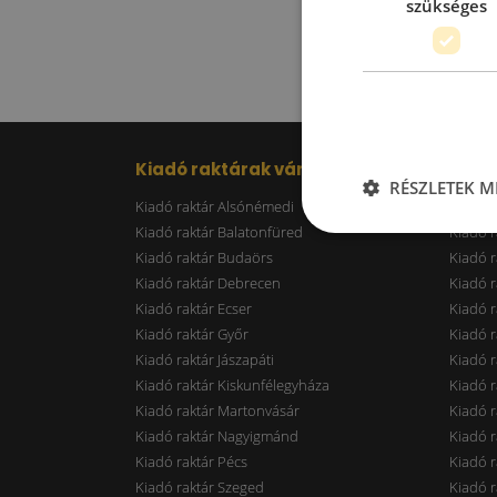
szükséges
Kiadó raktárak városonként
RÉSZLETEK M
Kiadó raktár Alsónémedi
Kiadó r
Kiadó raktár Balatonfüred
Kiadó r
Kiadó raktár Budaörs
Kiadó r
Kiadó raktár Debrecen
Kiadó r
Kiadó raktár Ecser
Kiadó r
Kiadó raktár Győr
Kiadó r
Kiadó raktár Jászapáti
Kiadó r
Kiadó raktár Kiskunfélegyháza
Kiadó r
Kiadó raktár Martonvásár
Kiadó r
Kiadó raktár Nagyigmánd
Kiadó r
Kiadó raktár Pécs
Kiadó r
Kiadó raktár Szeged
Kiadó 