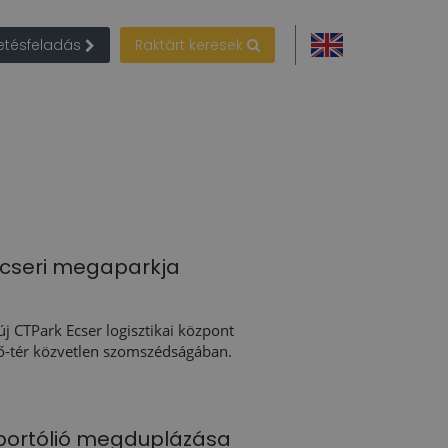
detésfeladás
Raktárt keresek
ecseri megaparkja
j CTPark Ecser logisztikai központ
ő-tér közvetlen szomszédságában.
i portólió megduplázása