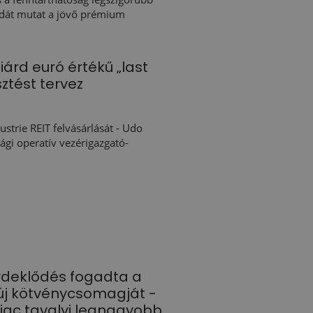
dát mutat a jövő prémium
iárd euró értékű „last
esztést tervez
ustrie REIT felvásárlását - Udo
ági operatív vezérigazgató-
rdeklődés fogadta a
 új kötvénycsomagját -
piac tavalyi legnagyobb