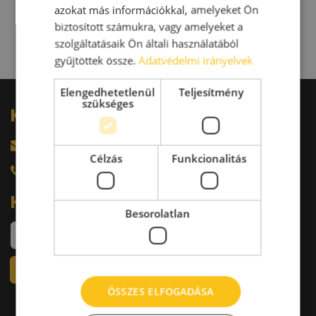
azokat más információkkal, amelyeket Ön
biztosított számukra, vagy amelyeket a
34
…
szolgáltatásaik Ön általi használatából
gyűjtöttek össze.
Adatvédelmi irányelvek
Elengedhetetlenül
Teljesítmény
szükséges
Kérdésed van?
harkacsi@raktarkereso.hu
Célzás
Funkcionalitás
+36 30 644 76 55
Hírlevél
Besorolatlan
ÖSSZES ELFOGADÁSA