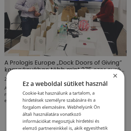
A Prologis Europe „Dock Doors of Giving”
kampányában több mint 275 ezer euró...
×
2021. 02. 04.
Ez a weboldal sütiket használ
A Prologis, a logisztikai ingatlanpiac vezető vállalata, a mai
Cookie-kat használunk a tartalom, a
napon tette közzé európai jótékonysági kampányának
hirdetések személyre szabására és a
eredményeit, ezzel is erősítve elkötelezettségét a helyi...
forgalom elemzésére. Webhelyünk Ön
általi használatára vonatkozó
információkat megosztjuk hirdetési és
1
6
7
8
9
10
11
elemző partnereinkkel is, akik egyesíthetik
…