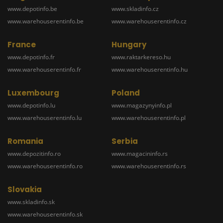
www.depotinfo.be
www.skladinfo.cz
www.warehouserentinfo.be
www.warehouserentinfo.cz
France
Hungary
www.depotinfo.fr
www.raktarkereso.hu
www.warehouserentinfo.fr
www.warehouserentinfo.hu
Luxembourg
Poland
www.depotinfo.lu
www.magazynyinfo.pl
www.warehouserentinfo.lu
www.warehouserentinfo.pl
Romania
Serbia
www.depozitinfo.ro
www.magacininfo.rs
www.warehouserentinfo.ro
www.warehouserentinfo.rs
Slovakia
www.skladinfo.sk
www.warehouserentinfo.sk