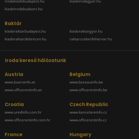
irodakiadobudapest.hu
kiadoirodagyor.hu
kiadoirodabudaors.hu
Raktár
kiadoraktarbudapest.hu
kiadoraktargyor.hu
kiadoraktardebrecen.hu
raktarszekesfehervar.hu
Iroda kereső hálózatunk
Austria
Belgium
www.bueroinfo.at
www.bureauinfo.be
www.officerentinfo.at
www.officerentinfo.be
Croatia
Czech Republic
www.uredinfo.com.hr
www.kancelareinfo.cz
www.officerentinfo.com.hr
www.officerentinfo.cz
France
Hungary