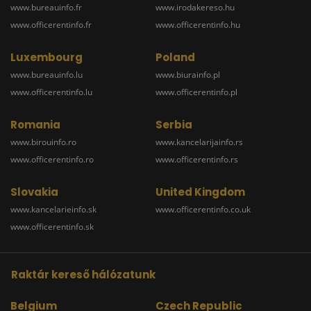
www.bureauinfo.fr
www.irodakereso.hu
www.officerentinfo.fr
www.officerentinfo.hu
Luxembourg
Poland
www.bureauinfo.lu
www.biurainfo.pl
www.officerentinfo.lu
www.officerentinfo.pl
Romania
Serbia
www.birouinfo.ro
www.kancelarijainfo.rs
www.officerentinfo.ro
www.officerentinfo.rs
Slovakia
United Kingdom
www.kancelarieinfo.sk
www.officerentinfo.co.uk
www.officerentinfo.sk
Raktár kereső hálózatunk
Belgium
Czech Republic