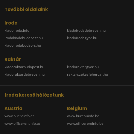
További oldalaink
Iroda
kiadoiroda.info
kiadoirodadebrecen.hu
irodakiadobudapest.hu
kiadoirodagyor.hu
kiadoirodabudaors.hu
Raktár
kiadoraktarbudapest.hu
kiadoraktargyor.hu
kiadoraktardebrecen.hu
raktarszekesfehervar.hu
Iroda kereső hálózatunk
Austria
Belgium
www.bueroinfo.at
www.bureauinfo.be
www.officerentinfo.at
www.officerentinfo.be