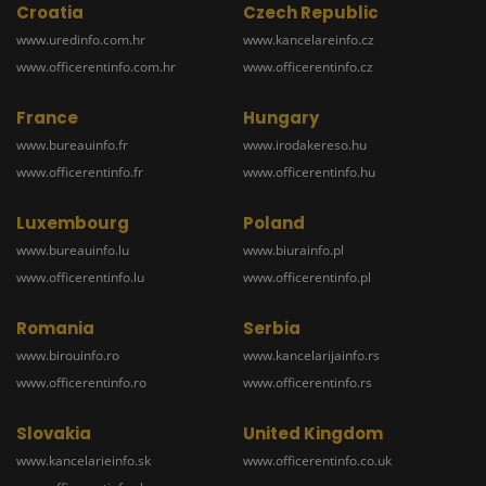
Croatia
Czech Republic
www.uredinfo.com.hr
www.kancelareinfo.cz
www.officerentinfo.com.hr
www.officerentinfo.cz
France
Hungary
www.bureauinfo.fr
www.irodakereso.hu
www.officerentinfo.fr
www.officerentinfo.hu
Luxembourg
Poland
www.bureauinfo.lu
www.biurainfo.pl
www.officerentinfo.lu
www.officerentinfo.pl
Romania
Serbia
www.birouinfo.ro
www.kancelarijainfo.rs
www.officerentinfo.ro
www.officerentinfo.rs
Slovakia
United Kingdom
www.kancelarieinfo.sk
www.officerentinfo.co.uk