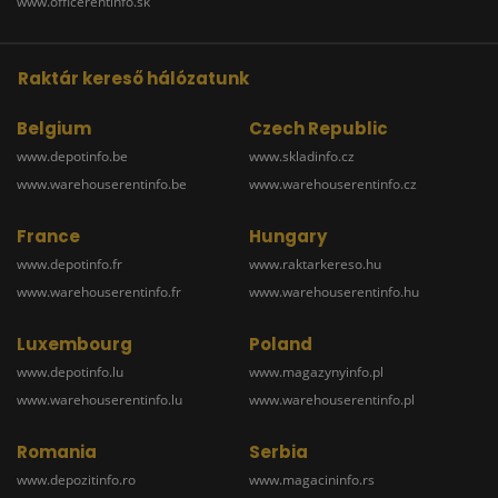
www.officerentinfo.sk
Raktár kereső hálózatunk
Belgium
Czech Republic
www.depotinfo.be
www.skladinfo.cz
www.warehouserentinfo.be
www.warehouserentinfo.cz
France
Hungary
www.depotinfo.fr
www.raktarkereso.hu
www.warehouserentinfo.fr
www.warehouserentinfo.hu
Luxembourg
Poland
www.depotinfo.lu
www.magazynyinfo.pl
www.warehouserentinfo.lu
www.warehouserentinfo.pl
Romania
Serbia
www.depozitinfo.ro
www.magacininfo.rs