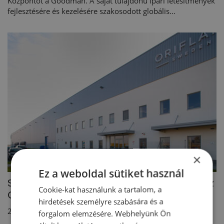
Központot a Goodman. A saját tulajdonú ipari létesítmények
fejlesztésére és kezelésére szakosodott globális...
×
Ez a weboldal sütiket használ
Szerződést hosszabbított a Goodman az
Cookie-kat használunk a tartalom, a
Oriflame-mel
hirdetések személyre szabására és a
2016. 04. 04.
forgalom elemzésére. Webhelyünk Ön