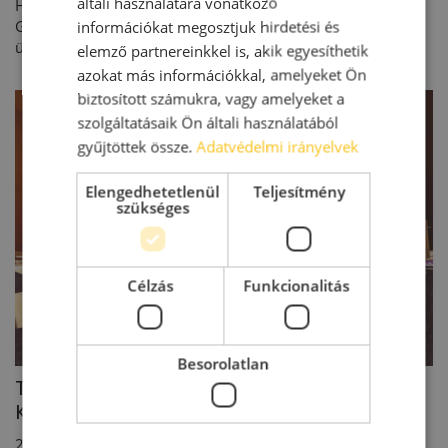
általi használatára vonatkozó
Hatéves szerződéshosszabbításról írt alá megállapodást a
Goodman és az Üllő Airport Logisztikai Központ második
információkat megosztjuk hirdetési és
ütemét bérlő Oriflame Hungary. A svéd szépségipari cég...
elemző partnereinkkel is, akik egyesíthetik
azokat más információkkal, amelyeket Ön
biztosított számukra, vagy amelyeket a
szolgáltatásaik Ön általi használatából
gyűjtöttek össze.
Adatvédelmi irányelvek
Elengedhetetlenül
Teljesítmény
szükséges
Célzás
Funkcionalitás
Besorolatlan
Tovább erősíti pozícióját a Goodman
Kelet-Közép-Európában
2016. 03. 03.