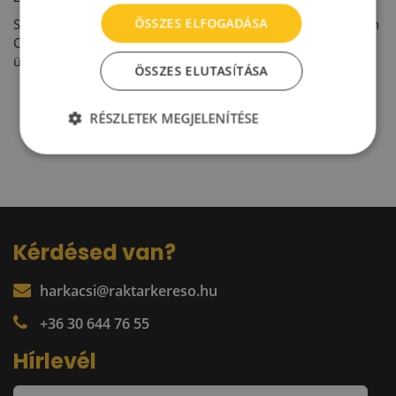
ÖSSZES ELFOGADÁSA
Sikeresen zárta a 2016-os pénzügyi év első felét a Goodman
Csoport. A saját tulajdonú ipari ingatlanok fejlesztésére és
üzemeltetésére szakosodott globális csoport közel...
ÖSSZES ELUTASÍTÁSA
RÉSZLETEK MEGJELENÍTÉSE
1
2
Kérdésed van?
harkacsi@raktarkereso.hu
+36 30 644 76 55
Hírlevél