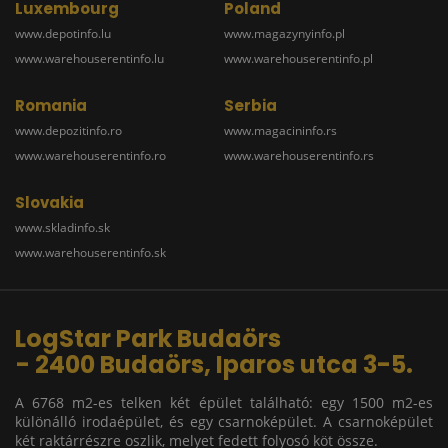
Luxembourg
Poland
www.depotinfo.lu
www.magazynyinfo.pl
www.warehouserentinfo.lu
www.warehouserentinfo.pl
Romania
Serbia
www.depozitinfo.ro
www.magacininfo.rs
www.warehouserentinfo.ro
www.warehouserentinfo.rs
Slovakia
www.skladinfo.sk
www.warehouserentinfo.sk
LogStar Park Budaörs
- 2400 Budaörs, Iparos utca 3-5.
A 6768 m2-es telken két épület található: egy 1500 m2-es
különálló irodaépület, és egy csarnoképület. A csarnoképület
két raktárrészre oszlik, melyet fedett folyosó köt össze.