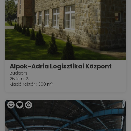
Alpok-Adria Logisztikai Központ
Budaörs
Gyár u. 2.
2
Kiadó raktár : 300 m