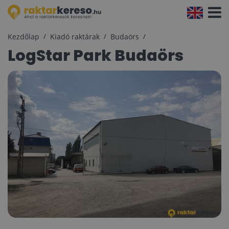
Navigá
aktivál
Kezdőlap
Kiadó raktárak
Budaörs
LogStar Park Budaörs