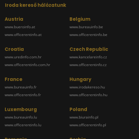
Iroda kereső hálózatunk
Austria
Belgium
www.bueroinfo.at
www.bureauinfo.be
www.officerentinfo.at
www.officerentinfo.be
Croatia
Czech Republic
www.uredinfo.com.hr
www.kancelareinfo.cz
www.officerentinfo.com.hr
www.officerentinfo.cz
France
Hungary
www.bureauinfo.fr
www.irodakereso.hu
www.officerentinfo.fr
www.officerentinfo.hu
Luxembourg
Poland
www.bureauinfo.lu
www.biurainfo.pl
www.officerentinfo.lu
www.officerentinfo.pl