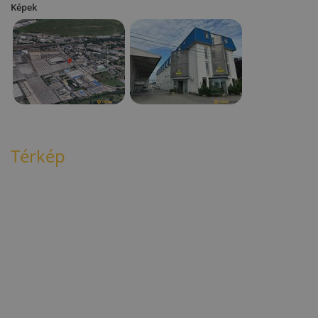
Képek
Térkép