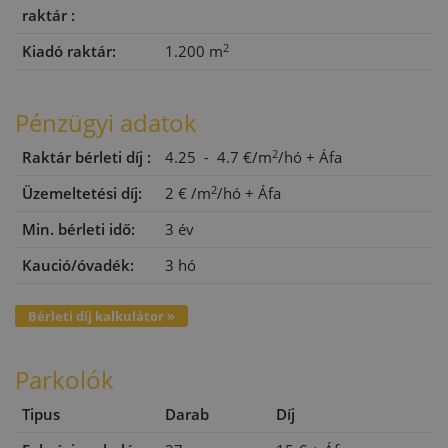
raktár :
2
Kiadó raktár:
1.200 m
Pénzügyi adatok
2
Raktár bérleti díj :
4.25 - 4.7 €/m
/hó
+ Áfa
2
Üzemeltetési díj:
2 €
/m
/hó
+ Áfa
Min. bérleti idő:
3 év
Kaució/óvadék:
3 hó
Bérleti díj kalkulátor »
Parkolók
Tipus
Darab
Díj