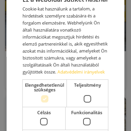
Cookie-kat használunk a tartalom, a
hirdetések személyre szabására és a
forgalom elemzésére. Webhelyünk Ön
általi használatára vonatkozó
információkat megosztjuk hirdetési és
elemző partnereinkkel is, akik egyesíthetik
azokat más információkkal, amelyeket Ön
ARES Logisztikai Központ kiadó raktár+iroda)
biztosított számukra, vagy amelyeket a
szolgáltatásaik Ön általi használatából
Budaörs
Gyár u. 2. (BITEP Ipari Park)
gyűjtöttek össze.
Adatvédelmi irányelvek
2
Kiadó raktár : 50 - 900 m
2
Bérleti díj:
4 - 6.5 €/m
Elengedhetetlenül
Teljesítmény
szükséges
Célzás
Funkcionalitás