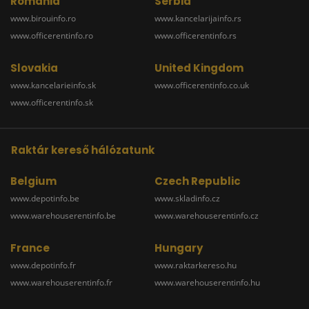
Romania
Serbia
www.birouinfo.ro
www.kancelarijainfo.rs
www.officerentinfo.ro
www.officerentinfo.rs
Slovakia
United Kingdom
www.kancelarieinfo.sk
www.officerentinfo.co.uk
www.officerentinfo.sk
Raktár kereső hálózatunk
Belgium
Czech Republic
www.depotinfo.be
www.skladinfo.cz
www.warehouserentinfo.be
www.warehouserentinfo.cz
France
Hungary
www.depotinfo.fr
www.raktarkereso.hu
www.warehouserentinfo.fr
www.warehouserentinfo.hu