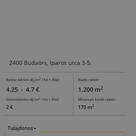
2400 Budaörs, Iparos utca 3-5.
2
Raktár bérleti díj (m
/ hó + Áfa):
Kiadó raktár:
2
4.25 - 4.7 €
1.200 m
2
Üzemeltetési díj (m
/ hó + Áfa):
Minimum kiadó raktár:
2
2 €
170 m
Tulajdonos