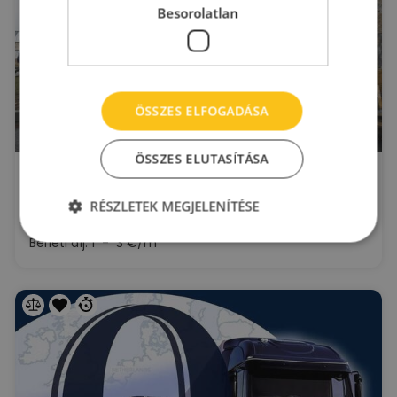
Besorolatlan
ÖSSZES ELFOGADÁSA
ÖSSZES ELUTASÍTÁSA
Log1
Budaörs
RÉSZLETEK MEGJELENÍTÉSE
Gyár utca 2.
2
Kiadó raktár : 320 - 843 m
2
Bérleti díj:
1 - 3 €/m