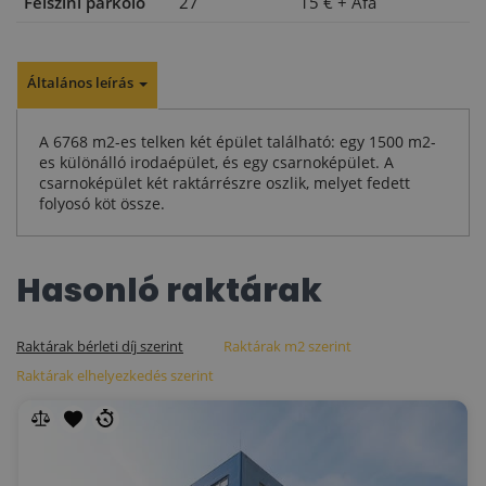
Felszíni parkoló
27
15 €
+ Áfa
Általános leírás
A 6768 m2-es telken két épület található: egy 1500 m2-
es különálló irodaépület, és egy csarnoképület. A
csarnoképület két raktárrészre oszlik, melyet fedett
folyosó köt össze.
Hasonló raktárak
Raktárak bérleti díj szerint
Raktárak m2 szerint
Raktárak elhelyezkedés szerint