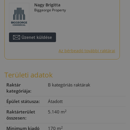
Nagy Brigitta
Biggeorge Property
Üzenet küldése
Az bérbeadó további raktárai
Területi adatok
Raktár
B kategóriás raktárak
kategóriája:
Épület státusza:
Átadott
2
Raktárterület
5.140 m
összesen:
2
Minimum kiadó
170 m