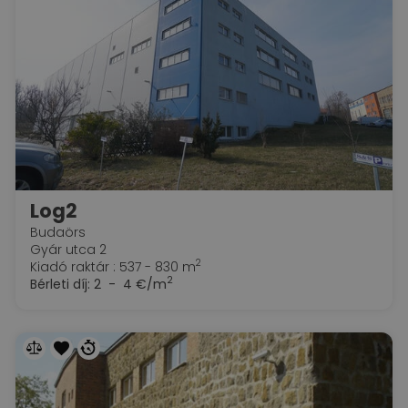
Log2
Budaörs
Gyár utca 2
2
Kiadó raktár : 537 - 830 m
2
Bérleti díj:
2 - 4 €/m