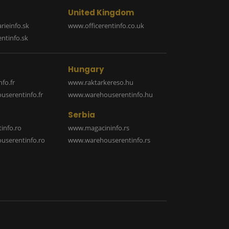
United Kingdom
rieinfo.sk
www.officerentinfo.co.uk
ntinfo.sk
Hungary
fo.fr
www.raktarkereso.hu
serentinfo.fr
www.warehouserentinfo.hu
Serbia
info.ro
www.magacininfo.rs
serentinfo.ro
www.warehouserentinfo.rs