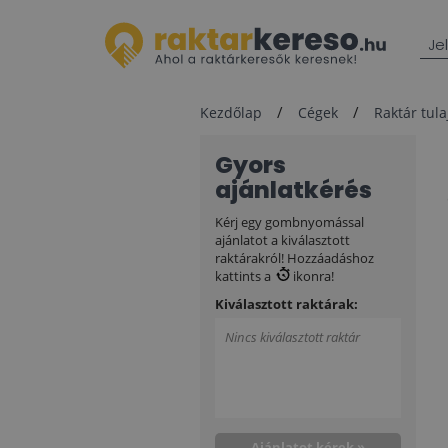
Je
Kezdőlap
Cégek
Raktár tul
Gyors
ajánlatkérés
Kérj egy gombnyomással
ajánlatot a kiválasztott
raktárakról! Hozzáadáshoz
kattints a
ikonra!
Kiválasztott raktárak:
Nincs kiválasztott raktár
Ajánlatot kérek »