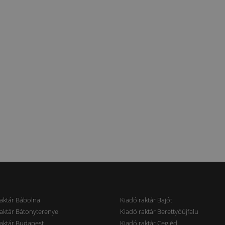
aktár Bábolna
Kiadó raktár Bajót
aktár Bátonyterenye
Kiadó raktár Berettyóújfalu
aktár Budapest
Kiadó raktár Cegléd