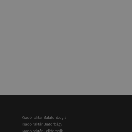
Kiadó raktár Balatonboglár
Kiadó raktár Biatorbágy
Kiadó raktár Celldömölk