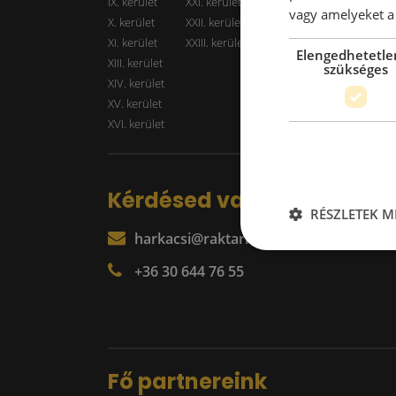
IX. kerület
XXI. kerület
Kiadó r
vagy amelyeket a 
X. kerület
XXII. kerület
XI. kerület
XXIII. kerület
Elengedhetetle
XIII. kerület
szükséges
XIV. kerület
XV. kerület
XVI. kerület
Kérdésed van?
RÉSZLETEK M
harkacsi@raktarkereso.hu
+36 30 644 76 55
Fő partnereink