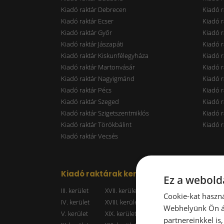
Kiadó raktár Debrecen
Kiadó r
Kiadó raktár Ecser
Kiadó r
Kiadó raktár Győr
Kiadó r
Kiadó raktár Jászapáti
Kiadó r
Kiadó raktár Kiskunfélegyháza
Kiadó r
Kiadó raktár Martonvásár
Kiadó r
Kiadó raktár Nagyigmánd
Kiadó r
Kiadó raktár Pécs
Kiadó r
Kiadó raktár Szeged
Kiadó 
Kiadó raktár Szigetszentmiklós
Kiadó r
Kiadó raktár Törökbálint
Kiadó r
Kiadó raktár Vecsés
Kiadó raktárak kerületenként
Raktá
Ez a webolda
III. kerület
XVII. kerület
Kiadó r
Cookie-kat haszná
IV. kerület
XVIII. kerület
Kiadó r
Webhelyünk Ön ál
V. kerület
XIX. kerület
Kiadó r
partnereinkkel is