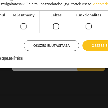
aktár > 14 EUR
Kiadó raktár 600-1000 m2
szolgáltatásaik Ön általi használatából gyűjtöttek össze.
Adatvéde
Kiadó raktár 1000-2000 m2
Kiadó raktár > 2000 m2
nül
Teljesítmény
Célzás
Funkcionalitás
ÖSSZES ELUTASÍTÁSA
ÖSSZES 
Hírlevél
EGJELENÍTÉSE