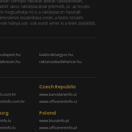
nkban szereplő raktárak adatait táblázatokban,
ott város raktárpiacának jellemzői, pl.: az összes
rki megtudhatja mi is a raktárpiacon használt
rterületek kiszámítása során, a közös területi
k hiánya sok -sok eurót vehet ki a felek zsebéből,
budapest.hu
kiadoraktargyor.hu
debrecen.hu
raktarszekesfehervar.hu
Czech Republic
o.com.hr
www.kancelareinfo.cz
entinfo.com.hr
www.officerentinfo.cz
urg
Poland
nfo.lu
www.biurainfo.pl
ntinfo.lu
www.officerentinfo.pl