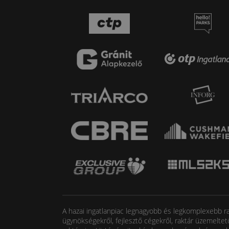
A hazai ingatlanpiac legnagyobb és legkomplexebb rak
ügynökségekről, fejlesztő cégekről, raktár üzemeltet