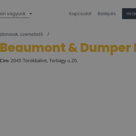
len vagyunk
Kapcsolat
Belépés
Hir
ajdonosok, üzemeltető
Beaumont & Dumper K
Cím:
2045 Törökbálint, Torbágy u.20.