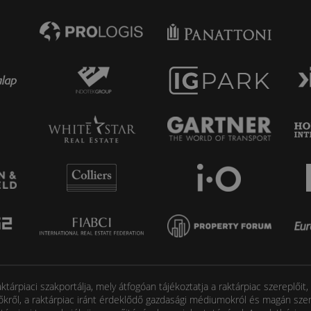
tárpiaci szakportálja, mely átfogóan tájékoztatja a raktárpiac szereplőit
őkről, a raktárpiac iránt érdeklődő gazdasági médiumokról és magán szem