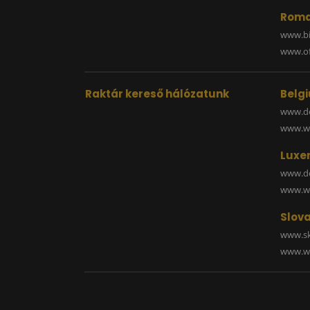
Roma
www.bi
www.off
Raktár kereső hálózatunk
Belg
www.de
www.wa
Luxe
www.de
www.wa
Slova
www.sk
www.wa