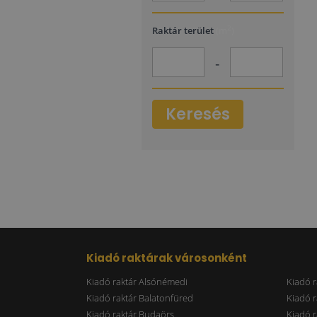
2
Raktár terület
(m
)
-
Keresés
Kiadó raktárak városonként
Kiadó raktár Alsónémedi
Kiadó r
Kiadó raktár Balatonfüred
Kiadó r
Kiadó raktár Budaörs
Kiadó r