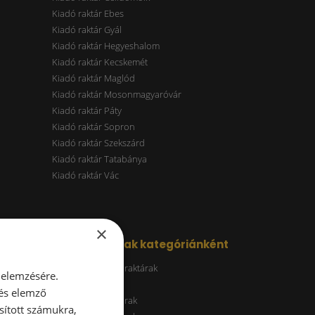
Kiadó raktár Ebes
Kiadó raktár Gyál
Kiadó raktár Hegyeshalom
Kiadó raktár Kecskemét
Kiadó raktár Maglód
Kiadó raktár Mosonmagyaróvár
Kiadó raktár Páty
Kiadó raktár Sopron
Kiadó raktár Szekszárd
Kiadó raktár Tatabánya
Kiadó raktár Vác
×
Kiadó raktárak kategóriánként
Energiatakarékos raktárak
 elemzésére.
ESG raktár
 és elemző
A kategóriás raktárak
sított számukra,