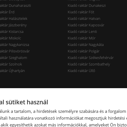
aktár Dunaharaszti
Kiadó raktár Dunakeszi
aktár Érd
Kiadó raktár Fót
aktár Halásztelek
Kiadó raktár Hatvan
aktár Jászberény
Kiadó raktár Kaposvár
aktár Kistarcsa
Kiadó raktár Lenti
aktár Miskolc
Kiadó raktár Mór
aktár Nagykanizsa
Kiadó raktár Nagykáta
aktár Pilisvörösvár
Kiadó raktár Polgár
raktár Szeghalom
Kiadó raktár Székesfehérvár
aktár Szolnok
Kiadó raktár Szombathely
aktár Újhartyán
Kiadó raktár Üllő
rak ár szerint
Raktárak terület szerint
l sütiket használ
aktár < 7 EUR
Kiadó raktár < 100 m2
lunk a tartalom, a hirdetések személyre szabására és a forgalom
aktár 7-10 EUR
Kiadó raktár 100-300 m2
tali használatára vonatkozó információkat megosztjuk hirdetési
aktár 10-14 EUR
Kiadó raktár 300-600 m2
, akik egyesíthetik azokat más információkkal, amelyeket Ön bizto