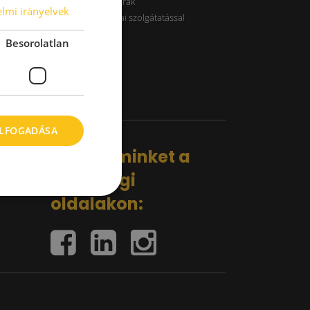
B kategóriás raktárak
lmi irányelvek
Raktárak logisztikai szolgátatással
Besorolatlan
ELFOGADÁSA
Kövess minket a
közösségi
oldalakon: