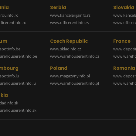
nia
Serbia
Slovakia
rouinfo.ro
www.kancelarijainfo.rs
www.kancela
icerentinfo.ro
www.officerentinfo.rs
www.officere
ium
Czech Republic
France
potinfo.be
www.skladinfo.cz
www.depotin
rehouserentinfo.be
www.warehouserentinfo.cz
www.warehou
mbourg
Poland
Romania
potinfo.lu
www.magazynyinfo.pl
www.depozit
rehouserentinfo.lu
www.warehouserentinfo.pl
www.warehou
kia
ladinfo.sk
rehouserentinfo.sk