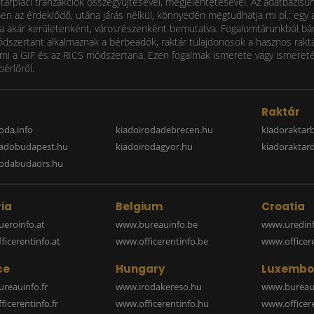
ktárpiaci tranzakciók összegyűjtésével, megjelentetésével. Az adatbázisu
 az érdeklődő, utána járás nélkül, könnyedén megtudhatja mi pl.: egy ad
i díja akár kerületenként, városrészenként bemutatva. Fogalomtárunkból bá
ódszertant alkalmaznak a bérbeadók, raktár tulajdonosok a hasznos raktá
 a GIF és az RICS módszertana. Ezen fogalmak ismerete vagy ismereténe
bérlőről.
a
Raktár
oda.info
kiadoirodadebrecen.hu
kiadoraktar
iadobudapest.hu
kiadoirodagyor.hu
kiadoraktar
rodabudaors.hu
ia
Belgium
Croatia
eroinfo.at
www.bureauinfo.be
www.uredinf
icerentinfo.at
www.officerentinfo.be
www.officer
ce
Hungary
Luxembo
reauinfo.fr
www.irodakereso.hu
www.bureaui
icerentinfo.fr
www.officerentinfo.hu
www.officere