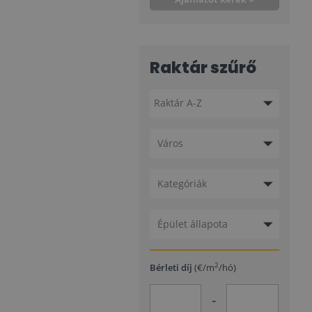
Raktár szűrő
Város
Kategóriák
Épület állapota
2
Bérleti díj
(€/m
/hó)
-