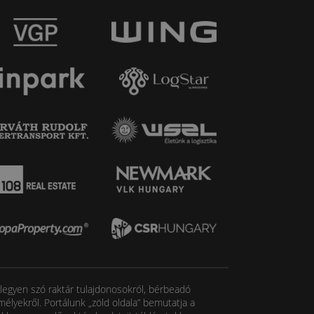
, legyen szó raktár tulajdonosokról, bérbeadó
élyekről. Portálunk „zöld oldala” bemutatja a