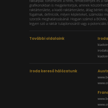
raktárpiac történéseit a hírek, rendezvények és a ra
grafikonokban is megjelentetjük, aminek köszönhetően
raktárterülete, a kiadó raktárterülete, átlag bérlet
fogalmak, definíciók, milyen képleteket, számolási m
szorzók meghatározásánál. Hogyan számol a BOMA, mi
legyen szó a raktár tulajdonosáról vagy a potenciális 
További oldalaink
Irod
kiadoir
irodak
kiadoi
Iroda kereső hálózatunk
Austr
www.bu
www.off
Fran
www.bu
www.off