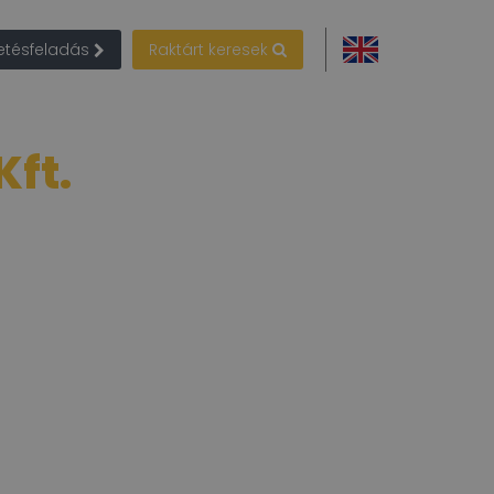
detésfeladás
Raktárt keresek
ft.