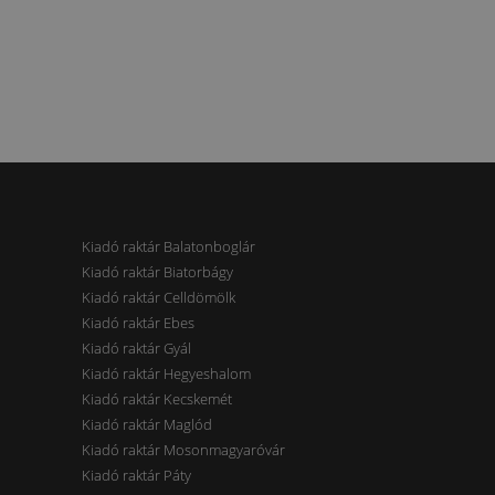
Kiadó raktár Balatonboglár
Kiadó raktár Biatorbágy
Kiadó raktár Celldömölk
Kiadó raktár Ebes
Kiadó raktár Gyál
Kiadó raktár Hegyeshalom
Kiadó raktár Kecskemét
Kiadó raktár Maglód
Kiadó raktár Mosonmagyaróvár
Kiadó raktár Páty