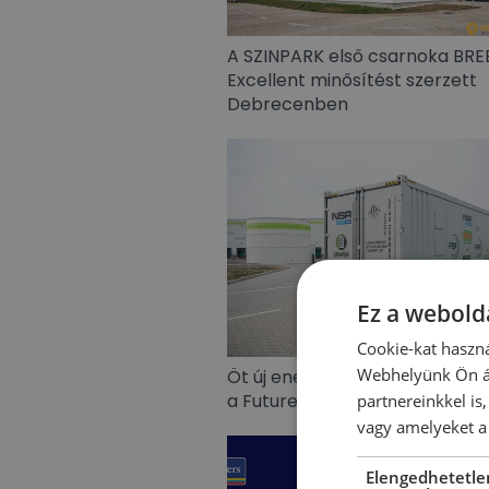
A SZINPARK első csarnoka BR
Excellent minősítést szerzett
Debrecenben
Ez a webolda
Cookie-kat haszná
Webhelyünk Ön ál
Öt új energiatárolót állított 
a Futureal Energy Partners
partnereinkkel is
vagy amelyeket a 
Elengedhetetle