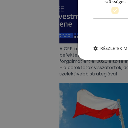
szükséges
RÉSZLETEK M
A CEE kereskedelmiingatlan-
befektetési piac 5,8 milliárd e
forgalmat ért el 2026 első fél
– a befektetők visszatértek, de
szelektívebb stratégiával