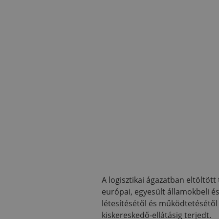
A logisztikai ágazatban eltöltöt
európai, egyesült államokbeli é
létesítésétől és működtetésétől
kiskereskedő-ellátásig terjedt.