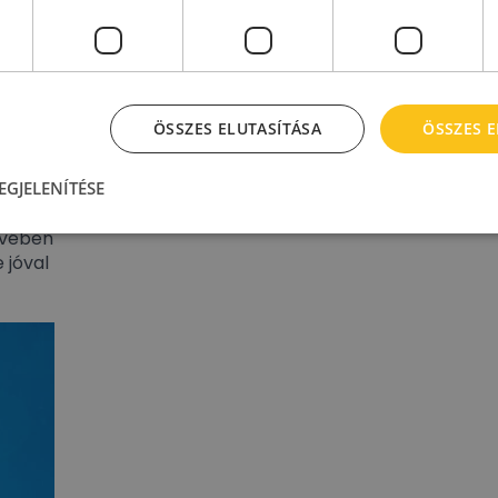
ÖSSZES ELUTASÍTÁSA
ÖSSZES 
EGJELENÍTÉSE
urós
évében
 jóval