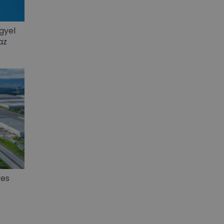
gyel
az
ves