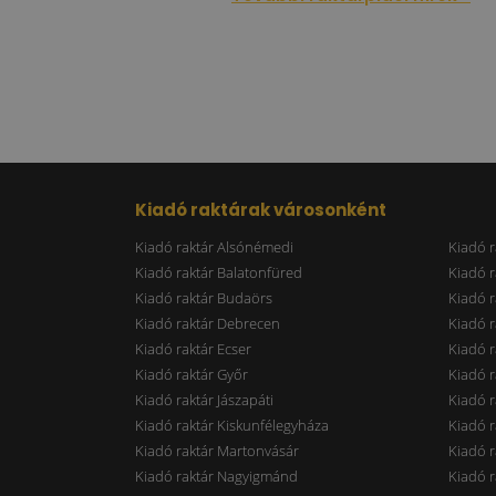
Kiadó raktárak városonként
Kiadó raktár Alsónémedi
Kiadó r
Kiadó raktár Balatonfüred
Kiadó r
Kiadó raktár Budaörs
Kiadó r
Kiadó raktár Debrecen
Kiadó r
Kiadó raktár Ecser
Kiadó r
Kiadó raktár Győr
Kiadó r
Kiadó raktár Jászapáti
Kiadó r
Kiadó raktár Kiskunfélegyháza
Kiadó r
Kiadó raktár Martonvásár
Kiadó r
Kiadó raktár Nagyigmánd
Kiadó r