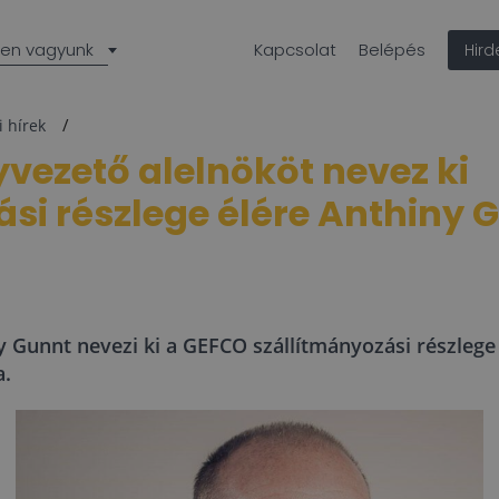
len vagyunk
Kapcsolat
Belépés
Hir
i hírek
vezető alelnököt nevez ki
si részlege élére Anthiny 
Gunnt nevezi ki a GEFCO szállítmányozási részlege
a.