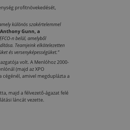
enység profitnövekedését,
, amely különös szakértelemmel
Anthony Gunn, a
GEFCO-n belül, amelyből
ozdítása. Teamjeink elkötelezetten
üket és versenyképességüket.”
azgatója volt. A Menlóhoz 2000-
Menlónál (majd az XPO
 a cégénél, amivel megduplázta a
ta, majd a félvezető-ágazat felé
átási láncát vezette.