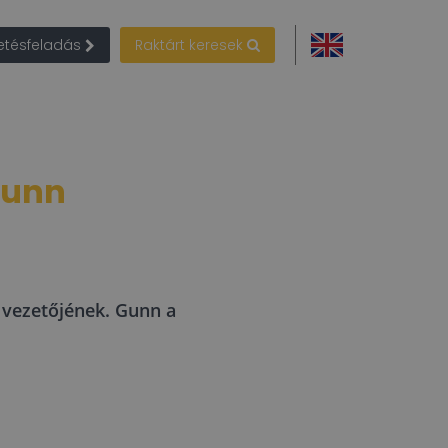
detésfeladás
Raktárt keresek
Gunn
 vezetőjének. Gunn a