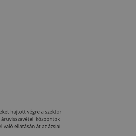
eket hajtott végre a szektor
i áruvisszavételi központok
való ellátásán át az ázsiai