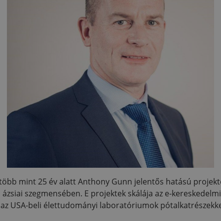
t több mint 25 év alatt Anthony Gunn jelentős hatású projekt
s ázsiai szegmensében. E projektek skálája az e-kereskedelm
 az USA-beli élettudományi laboratóriumok pótalkatrészekkel 