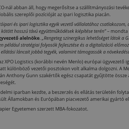
-nál abban áll, hogy megerősítse a szállítmányozási tevék
ális szereplői pozícióját az ipari logisztika piacán.
óipari és ipari logisztika egyik vezető vállalatához csatlakozom
l kötött hosszú távú együttműködések kiépítése terén”
– mondta
gyvezető alelnöke
.
„Rengeteg szinergikus lehetőséget látok a 
en például stratégiai folyosók fejlesztése és a digitalizáció előm
k ellátási láncait jobbá tegyék, valamint támogassák a növekedés
 XPO Logistics (korábbi nevén Menlo) európai ügyvezető ig
alatt különböző vezetői posztokon volt alkalma dolgozni. A 
során Anthony Gunn szakértők egész csapatát gyűjtötte össze
reségét.
lmi iparban kezdte, a beszerzés és ellátás területén folytat
sült Államokban és Európában piacvezető amerikai gyártó ell
apier Egyetemen szerzett MBA-fokozatot.