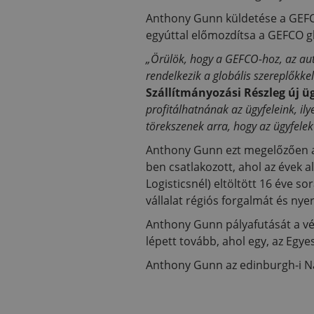
Anthony Gunn küldetése a GEFCO
egyúttal előmozdítsa a GEFCO glob
„Örülök, hogy a GEFCO-hoz, az aut
rendelkezik a globális szereplőkke
Szállítmányozási Részleg új ü
profitálhatnának az ügyfeleink, ily
törekszenek arra, hogy az ügyfele
Anthony Gunn ezt megelőzően az
ben csatlakozott, ahol az évek 
Logisticsnél) eltöltött 16 éve 
vállalat régiós forgalmát és nye
Anthony Gunn pályafutását a véde
lépett tovább, ahol egy, az Egye
Anthony Gunn az edinburgh-i N