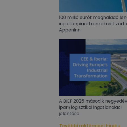
100 millió eurót meghaladó len
ingatlanpiaci tranzakciót zárt 
Appeninn
A BIEF 2026 második negyedé
ipari/logisztikai ingatlanoiaci
jelentése
További raktárpiaci hírek »