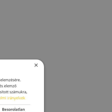
×
 elemzésére.
 és elemző
sított számukra,
lmi irányelvek
Besorolatlan