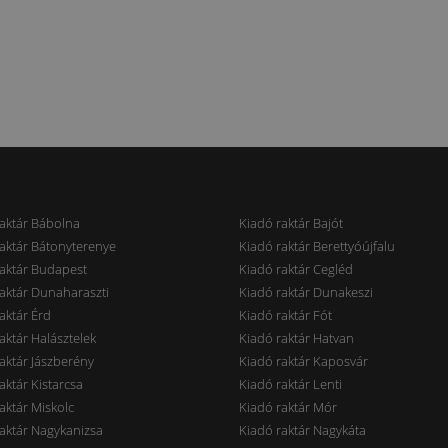
aktár Bábolna
Kiadó raktár Bajót
aktár Bátonyterenye
Kiadó raktár Berettyóújfalu
aktár Budapest
Kiadó raktár Cegléd
aktár Dunaharaszti
Kiadó raktár Dunakeszi
aktár Érd
Kiadó raktár Fót
aktár Halásztelek
Kiadó raktár Hatvan
aktár Jászberény
Kiadó raktár Kaposvár
aktár Kistarcsa
Kiadó raktár Lenti
aktár Miskolc
Kiadó raktár Mór
aktár Nagykanizsa
Kiadó raktár Nagykáta