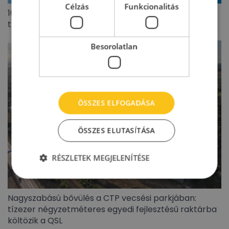
Célzás
Funkcionalitás
100 millió eurót meghaladó lengyel ingatlanpiaci
tranzakciót zárt az Appeninn
Besorolatlan
ÖSSZES ELFOGADÁSA
ÖSSZES ELUTASÍTÁSA
RÉSZLETEK MEGJELENÍTÉSE
Nagyszabású bővülés a CTP vecsési parkjában:
tízezer négyzetméteres egyedi fejlesztésű raktárba
költözik a QSL