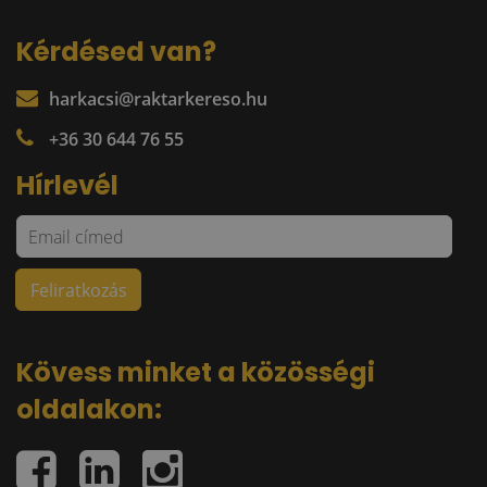
Kérdésed van?
harkacsi@raktarkereso.hu
+36 30 644 76 55
Hírlevél
Kövess minket a közösségi
oldalakon: