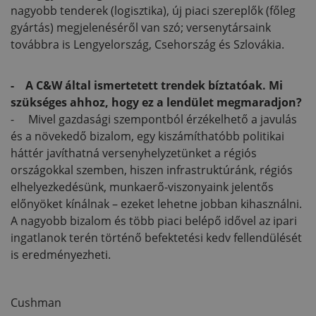
nagyobb tenderek (logisztika), új piaci szereplők (főleg
gyártás) megjelenéséről van szó; versenytársaink
továbbra is Lengyelország, Csehország és Szlovákia.
- A C&W által ismertetett trendek bíztatóak. Mi
szükséges ahhoz, hogy ez a lendület megmaradjon?
- Mivel gazdasági szempontból érzékelhető a javulás
és a növekedő bizalom, egy kiszámíthatóbb politikai
háttér javíthatná versenyhelyzetünket a régiós
országokkal szemben, hiszen infrastruktúránk, régiós
elhelyezkedésünk, munkaerő-viszonyaink jelentős
előnyöket kínálnak – ezeket lehetne jobban kihasználni.
A nagyobb bizalom és több piaci belépő idővel az ipari
ingatlanok terén történő befektetési kedv fellendülését
is eredményezheti.
Cushman