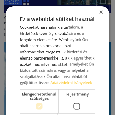
×
A CEE kereskedelmiingatlan-befektetési piac 5,8
Ez a weboldal sütiket használ
milliárd eurós forgalmat ért el 2026 első félévében –
Cookie-kat használunk a tartalom, a
a befektetők visszatértek, de jóval szelektívebb
hirdetések személyre szabására és a
stratégiával
forgalom elemzésére. Webhelyünk Ön
általi használatára vonatkozó
információkat megosztjuk hirdetési és
elemző partnereinkkel is, akik egyesíthetik
azokat más információkkal, amelyeket Ön
biztosított számukra, vagy amelyeket a
szolgáltatásaik Ön általi használatából
gyűjtöttek össze.
Adatvédelmi irányelvek
Elengedhetetlenül
Teljesítmény
szükséges