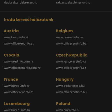
kiadoraktardebrecen.hu
raktarszekesfehervar.hu
Iroda kereső hálózatunk
Austria
Belgium
www.bueroinfo.at
www.bureauinfo.be
www.officerentinfo.at
www.officerentinfo.be
Croatia
Czech Republic
www.uredinfo.com.hr
www.kancelareinfo.cz
www.officerentinfo.com.hr
www.officerentinfo.cz
France
Hungary
www.bureauinfo.fr
www.irodakereso.hu
www.officerentinfo.fr
www.officerentinfo.hu
Luxembourg
Poland
www.bureauinfo.lu
www.biurainfo.pl