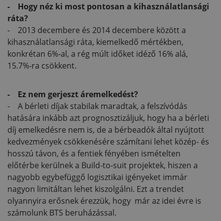
- Hogy néz ki most pontosan a kihasználatlansági
ráta?
- 2013 decembere és 2014 decembere között a
kihasználatlansági ráta, kiemelkedő mértékben,
konkrétan 6%-al, a rég múlt időket idéző 16% alá,
15.7%-ra csökkent.
- Ez nem gerjeszt áremelkedést?
- A bérleti díjak stabilak maradtak, a felszívódás
hatására inkább azt prognosztizáljuk, hogy ha a bérleti
díj emelkedésre nem is, de a bérbeadók által nyújtott
kedvezmények csökkenésére számítani lehet közép- és
hosszú távon, és a fentiek fényében ismételten
előtérbe kerülnek a Build-to-suit projektek, hiszen a
nagyobb egybefüggő logisztikai igényeket immár
nagyon limitáltan lehet kiszolgálni. Ezt a trendet
olyannyira erősnek érezzük, hogy már az idei évre is
számolunk BTS beruházással.