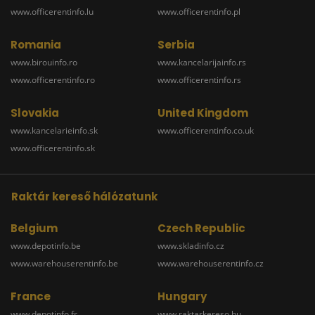
www.officerentinfo.lu
www.officerentinfo.pl
Romania
Serbia
www.birouinfo.ro
www.kancelarijainfo.rs
www.officerentinfo.ro
www.officerentinfo.rs
Slovakia
United Kingdom
www.kancelarieinfo.sk
www.officerentinfo.co.uk
www.officerentinfo.sk
Raktár kereső hálózatunk
Belgium
Czech Republic
www.depotinfo.be
www.skladinfo.cz
www.warehouserentinfo.be
www.warehouserentinfo.cz
France
Hungary
www.depotinfo.fr
www.raktarkereso.hu