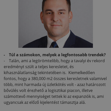
- Túl a számokon, melyek a legfontosabb trendek?
- Talán, ami a legörömtelibb, hogy a tavalyi év rekord
eredményt szült a teljes keresletet, és
kihasználatlanság tekintetében is. Kiemelkedően
fontos, hogy a 380,000 m2 összes keresletnek valamivel
több, mint harmada új üzletkötés volt - azaz határozott
bővülés volt érezhető a logisztikai piacon, illetve
számottevő mennyiséget tettek ki az expanziók is, ami
ugyancsak az előző kijelentést támasztja alá.