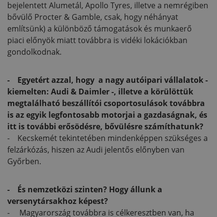
bejelentett Alumetál, Apollo Tyres, illetve a nemrégiben
bővülő Procter & Gamble, csak, hogy néhányat
említsünk) a különböző támogatások és munkaerő
piaci előnyök miatt továbbra is vidéki lokációkban
gondolkodnak.
- Egyetért azzal, hogy a nagy autóipari vállalatok -
kiemelten: Audi & Daimler -, illetve a körülöttük
megtalálható beszállítói csoportosulások továbbra
is az egyik legfontosabb motorjai a gazdaságnak, és
itt is további erősödésre, bővülésre számíthatunk?
- Kecskemét tekintetében mindenképpen szükséges a
felzárkózás, hiszen az Audi jelentős előnyben van
Győrben.
- És nemzetközi szinten? Hogy állunk a
versenytársakhoz képest?
- Magyarország továbbra is célkeresztben van, ha