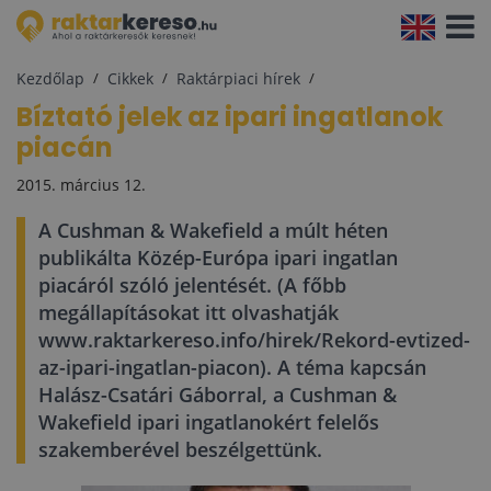
Navigá
aktivál
Kezdőlap
Cikkek
Raktárpiaci hírek
Bíztató jelek az ipari ingatlanok
piacán
2015. március 12.
A Cushman & Wakefield a múlt héten
publikálta Közép-Európa ipari ingatlan
piacáról szóló jelentését. (A főbb
megállapításokat itt olvashatják
www.raktarkereso.info/hirek/Rekord-evtized-
az-ipari-ingatlan-piacon). A téma kapcsán
Halász-Csatári Gáborral, a Cushman &
Wakefield ipari ingatlanokért felelős
szakemberével beszélgettünk.