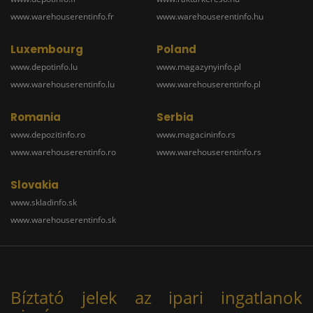
www.warehouserentinfo.fr
www.warehouserentinfo.hu
Luxembourg
Poland
www.depotinfo.lu
www.magazynyinfo.pl
www.warehouserentinfo.lu
www.warehouserentinfo.pl
Romania
Serbia
www.depozitinfo.ro
www.magacininfo.rs
www.warehouserentinfo.ro
www.warehouserentinfo.rs
Slovakia
www.skladinfo.sk
www.warehouserentinfo.sk
Bíztató jelek az ipari ingatlanok