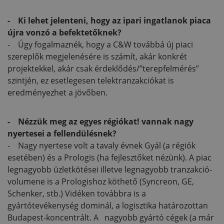
- Ki lehet jelenteni, hogy az ipari ingatlanok piaca
újra vonzó a befektetőknek?
- Úgy fogalmaznék, hogy a C&W továbbá új piaci
szereplők megjelenésére is számít, akár konkrét
projektekkel, akár csak érdeklődés/”terepfelmérés”
szintjén, ez esetlegesen telektranzakciókat is
eredményezhet a jövőben.
- Nézzük meg az egyes régiókat! vannak nagy
nyertesei a fellendülésnek?
- Nagy nyertese volt a tavaly évnek Gyál (a régiók
esetében) és a Prologis (ha fejlesztőket nézünk). A piac
legnagyobb üzletkötései illetve legnagyobb tranzakció-
volumene is a Prologishoz köthető (Syncreon, GE,
Schenker, stb.) Vidéken továbbra is a
gyártótevékenység dominál, a logisztika határozottan
Budapest-koncentrált. A nagyobb gyártó cégek (a már