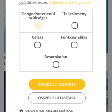
gyűjtöttek össze.
Adatvédelmi irányelvek
Elengedhetetlenül
Teljesítmény
szükséges
Célzás
Funkcionalitás
Besorolatlan
100 millió eurót meghaladó lengyel ingatlanpiaci
tranzakciót zárt az Appeninn
ÖSSZES ELFOGADÁSA
ÖSSZES ELUTASÍTÁSA
RÉSZLETEK MEGJELENÍTÉSE