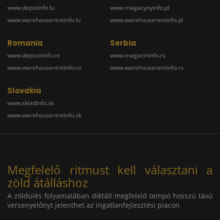
www.depotinfo.lu
www.magazynyinfo.pl
www.warehouserentinfo.lu
www.warehouserentinfo.pl
Romania
Serbia
www.depozitinfo.ro
www.magacininfo.rs
www.warehouserentinfo.ro
www.warehouserentinfo.rs
Slovakia
www.skladinfo.sk
www.warehouserentinfo.sk
Megfelelő ritmust kell választani a
zöld átálláshoz
A zöldülés folyamatában diktált megfelelő tempó hosszú távú
versenyelőnyt jelenthet az ingatlanfejlesztési piacon