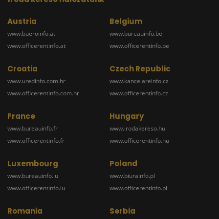
Austria
Belgium
www.bueroinfo.at
www.bureauinfo.be
www.officerentinfo.at
www.officerentinfo.be
Croatia
Czech Republic
www.uredinfo.com.hr
www.kancelareinfo.cz
www.officerentinfo.com.hr
www.officerentinfo.cz
France
Hungary
www.bureauinfo.fr
www.irodakereso.hu
www.officerentinfo.fr
www.officerentinfo.hu
Luxembourg
Poland
www.bureauinfo.lu
www.biurainfo.pl
www.officerentinfo.lu
www.officerentinfo.pl
Romania
Serbia