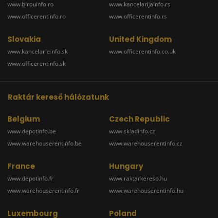
www.birouinfo.ro
www.kancelarijainfo.rs
www.officerentinfo.ro
www.officerentinfo.rs
Slovakia
United Kingdom
www.kancelarieinfo.sk
www.officerentinfo.co.uk
www.officerentinfo.sk
Raktár kereső hálózatunk
Belgium
Czech Republic
www.depotinfo.be
www.skladinfo.cz
www.warehouserentinfo.be
www.warehouserentinfo.cz
France
Hungary
www.depotinfo.fr
www.raktarkereso.hu
www.warehouserentinfo.fr
www.warehouserentinfo.hu
Luxembourg
Poland