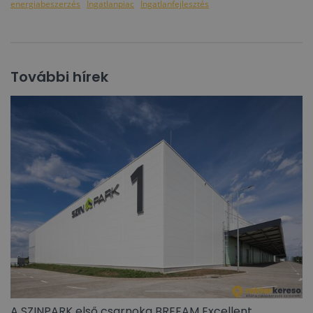
energiabeszerzés
Ingatlanpiac
Ingatlanfejlesztés
További hírek
A SZINPARK első csarnoka BREEAM Excellent