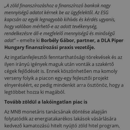
„A zöld finanszírozáshoz a finanszírozó bankok nagy
mennyiségű adatot kérnek be az ügyfelektől. Az ESG
kapcsán az egyik legnagyobb kihívás és kérdés ugyanis,
hogy valóban mérhető-e az adott tevékenység,
rendelkezésre áll-e megfelelő mennyiségű és minőségű
adat”
– emelte ki
Borbély Gábor, partner, a DLA Piper
Hungary finanszírozási praxis vezetője.
Az ingatlanfejlesztői fenntarthatósági törekvések és az
ilyen irányú igények maguk után vonták a szakértő
cégek fejlődését is. Ennek köszönhetően ma komoly
verseny folyik a piacon egy-egy fejlesztői projekt
elnyeréséért, ez pedig mindenkit arra ösztönöz, hogy a
legtöbbet hozza ki magából.
Tovább zöldül a lakóingatlan piac is
Az MNB monetáris tanácsának döntése alapján
folytatódik az energiatakarékos lakások vásárlására
kedvező kamatozású hitelt nyújtó zöld hitel program,