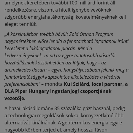
amelynek keretében további 100 milliárd forint áll
rendelkezésre, viszont a hitelt igénybe vevőknek
szigorúbb energiahatékonysági követelményeknek kell
eleget tenniük.
„A közelmúltban tovább bővült Zöld Otthon Program
nagymértékben előre lendíti a fenntartható ingatlanok iránti
keresletet a lakóingatlanok piacán. Mind a
kedvezményeknek, mind az egyre tudatosabb vásárlói
hozzáállásnak köszönhetően azt látjuk, hogy – az
áremelkedés dacára – egyre hangsúlyosabban jelenik meg a
fenntarthatósággal kapcsolatos elköteleződés a vásárlói
preferenciákban”
– mondta
Kui Szilárd, local partner, a
DLA Piper Hungary ingatlanjogi csoportjának
vezetője.
A hazai lakásállomány 85 százaléka gázt használ, pedig
a technológiai megoldások sokkal környezetkímélőbb
alternatívát kínálnának. A geotermikus energia egyre
nagyobb körben terjed el, amely hosszú távon