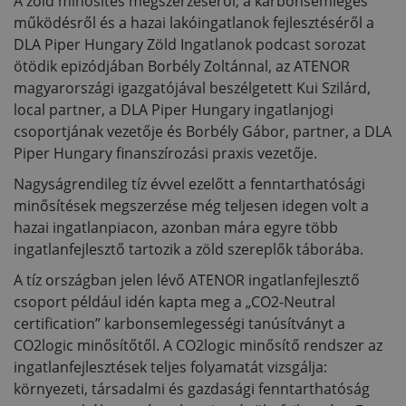
A zöld minősítés megszerzéséről, a karbonsemleges
működésről és a hazai lakóingatlanok fejlesztéséről a
DLA Piper Hungary Zöld Ingatlanok podcast sorozat
ötödik epizódjában Borbély Zoltánnal, az ATENOR
magyarországi igazgatójával beszélgetett Kui Szilárd,
local partner, a DLA Piper Hungary ingatlanjogi
csoportjának vezetője és Borbély Gábor, partner, a DLA
Piper Hungary finanszírozási praxis vezetője.
Nagyságrendileg tíz évvel ezelőtt a fenntarthatósági
minősítések megszerzése még teljesen idegen volt a
hazai ingatlanpiacon, azonban mára egyre több
ingatlanfejlesztő tartozik a zöld szereplők táborába.
A tíz országban jelen lévő ATENOR ingatlanfejlesztő
csoport például idén kapta meg a „CO2-Neutral
certification” karbonsemlegességi tanúsítványt a
CO2logic minősítőtől. A CO2logic minősítő rendszer az
ingatlanfejlesztések teljes folyamatát vizsgálja:
környezeti, társadalmi és gazdasági fenntarthatóság