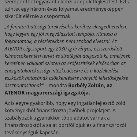
szempontból egyaránt elemzi az épületfejlesztést. Ezt a
szintet egy három éves folyamat eredményeképpen
sikerült elérnie a csoportnak.
„A fenntarthatósági törekvések sikeréhez elengedhetetlen,
hogy legyen egy jól megválasztott tempója, ritmusa a
folyamatnak, a részletekben nem szabad elveszni. Az
ATENOR cégcsoport egy 2030-ig érvényes, észszerűsített
klímacsökkentési tervet és stratégiát dolgozott ki, amelynek
keretében vállalati szinten az erőfeszítések elsősorban az
energiatakarékossági intézkedésekre és a közlekedési
eszközök hatásának csökkentésére irányuló lehetőségekre
összpontosítanak”
– mondta
Borbély Zoltán, az
ATENOR magyarországi igazgatója.
Az is egyre gyakoribb, hogy egy ingatlanfejlesztő zöld
kötvényekből finanszírozza jövőbeli projektjeit. A
szabályozók ugyanakkor több adatot várnak a
finanszírozóktól a saját portfóliójuk és a finanszírozói
tevékenységük kapcsán.