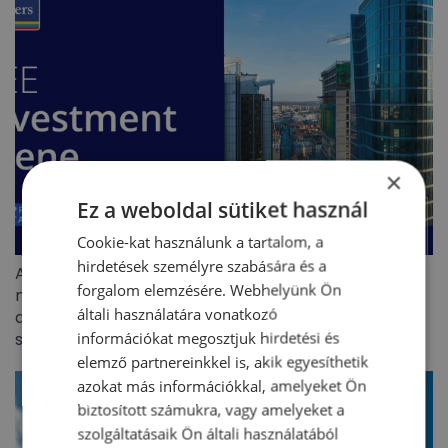
×
Ez a weboldal sütiket használ
Cookie-kat használunk a tartalom, a
hirdetések személyre szabására és a
A CEE kereskedelmiingatlan-befektetési piac 5,8
forgalom elemzésére. Webhelyünk Ön
milliárd eurós forgalmat ért el 2026 első félévében –
általi használatára vonatkozó
a befektetők visszatértek, de jóval szelektívebb
információkat megosztjuk hirdetési és
stratégiával
elemző partnereinkkel is, akik egyesíthetik
azokat más információkkal, amelyeket Ön
biztosított számukra, vagy amelyeket a
szolgáltatásaik Ön általi használatából