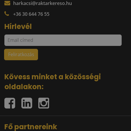
harkacsi@raktarkereso.hu
+36 30 644 76 55
Hírlevél
Kövess minket a közösségi
oldalakon:
Fő partnereink