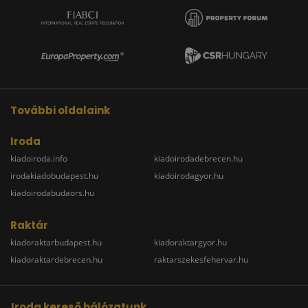
További oldalaink
Iroda
kiadoiroda.info
kiadoirodadebrecen.hu
irodakiadobudapest.hu
kiadoirodagyor.hu
kiadoirodabudaors.hu
Raktár
kiadoraktarbudapest.hu
kiadoraktargyor.hu
kiadoraktardebrecen.hu
raktarszekesfehervar.hu
Iroda kereső hálózatunk