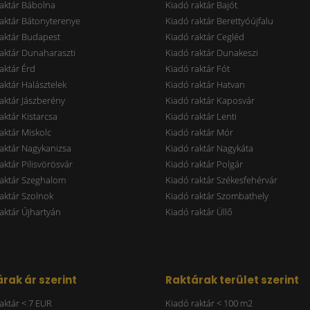
aktár Bábolna
Kiadó raktár Bajót
aktár Bátonyterenye
Kiadó raktár Berettyóújfalu
aktár Budapest
Kiadó raktár Cegléd
aktár Dunaharaszti
Kiadó raktár Dunakeszi
aktár Érd
Kiadó raktár Fót
aktár Halásztelek
Kiadó raktár Hatvan
aktár Jászberény
Kiadó raktár Kaposvár
aktár Kistarcsa
Kiadó raktár Lenti
aktár Miskolc
Kiadó raktár Mór
aktár Nagykanizsa
Kiadó raktár Nagykáta
aktár Pilisvörösvár
Kiadó raktár Polgár
raktár Szeghalom
Kiadó raktár Székesfehérvár
aktár Szolnok
Kiadó raktár Szombathely
aktár Újhartyán
Kiadó raktár Üllő
rak ár szerint
Raktárak terület szerint
aktár < 7 EUR
Kiadó raktár < 100 m2