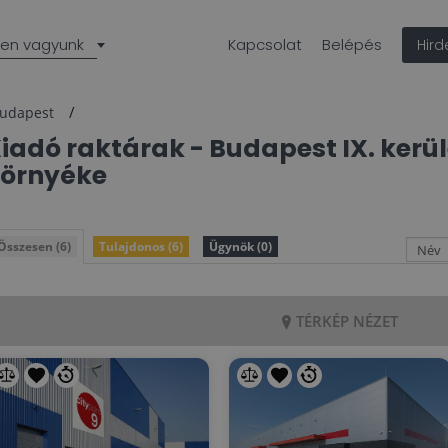
len vagyunk
Kapcsolat
Belépés
Hir
udapest
Kiadó raktárak -
Budapest
IX. kerü
örnyéke
Összesen (6)
Tulajdonos (6)
Ügynök (0)
TÉRKÉP NÉZET