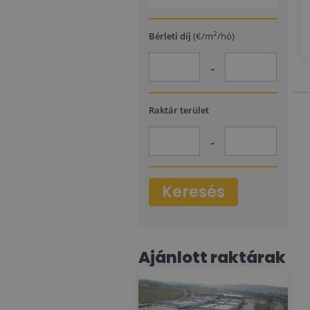
2
Bérleti díj
(€/m
/hó)
-
2
Raktár terület
(m
)
-
Keresés
Ajánlott raktárak