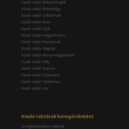
Kiadó raktár Balatonboglár
Kiadó raktár Biatorbágy
Kiadó raktár Celldömölk
Kiadó raktár Ebes
Kiadó raktár Gyál
Kiadó raktár Hegyeshalom
Kiadó raktár Kecskemét
Kiadó raktár Maglód
Kiadó raktár Mosonmagyaróvár
Kiadó raktár Páty
Kiadó raktár Sopron
Kiadó raktár Szekszárd
Kiadó raktár Tatabánya
Kiadó raktár Vác
Kiadó raktárak kategóriánként
Energiatakarékos raktárak