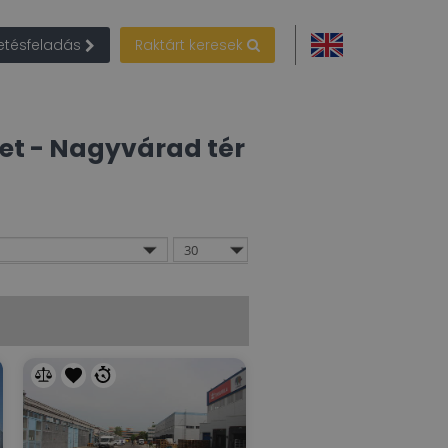
detésfeladás
Raktárt keresek
let
- Nagyvárad tér