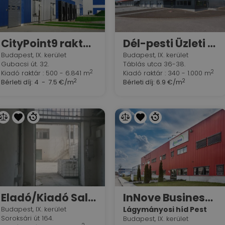
CityPoint9 raktárbázis
Dél-pesti Üzleti Park
Budapest, IX. kerület
Budapest, IX. kerület
Gubacsi út. 32.
Táblás utca 36-38.
2
2
Kiadó raktár : 500 - 6.841 m
Kiadó raktár : 340 - 1.000 m
2
2
Bérleti díj:
4 - 7.5 €/m
Bérleti díj:
6.9 €/m
Eladó/Kiadó Sale/Rent Warehouse
InNove Business Park
Budapest, IX. kerület
Lágymányosi híd Pest
Soroksári út 164.
Budapest, IX. kerület