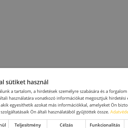
l sütiket használ
lunk a tartalom, a hirdetések személyre szabására és a forgalom
tali használatára vonatkozó információkat megosztjuk hirdetési
, akik egyesíthetik azokat más információkkal, amelyeket Ön bizto
szolgáltatásaik Ön általi használatából gyűjtöttek össze.
Adatvéde
nül
Teljesítmény
Célzás
Funkcionalitás