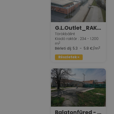
G.L.Outlet_RAKTÁR
Törökbálint
Kiadó raktár : 234 - 1.200
2
m
2
Bérleti díj:
5.3 - 5.8 €/m
Részletek »
Balatonfüred - Pincegazdaság raktárai