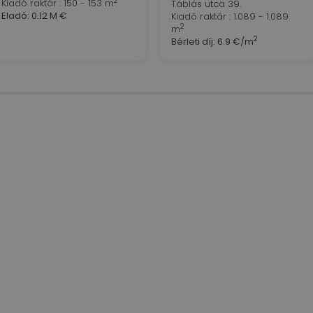
2
Kiadó raktár : 150 - 153 m
Táblás utca 39.
Eladó:
0.12 M €
Kiadó raktár : 1.089 - 1.089
2
m
2
Bérleti díj:
6.9 €/m