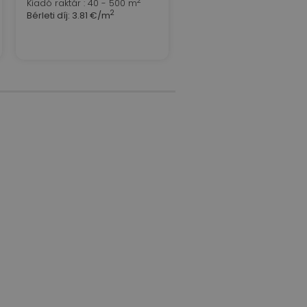
2
Kiadó raktár : 40 - 500 m
2
Bérleti díj:
3.81 €/m