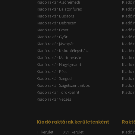
Kiadó raktár Alsónémedi
Kiadó r
Kiadó raktár Balatonfüred
Kiadó r
Kiadó raktár Budaörs
Kiadó r
Kiadó raktár Debrecen
Kiadó r
Kiadó raktár Ecser
Kiadó r
Kiadó raktár Győr
Kiadó r
Kiadó raktár Jászapáti
Kiadó r
Kiadó raktár Kiskunfélegyháza
Kiadó r
Kiadó raktár Martonvásár
Kiadó r
Kiadó raktár Nagyigmánd
Kiadó r
Kiadó raktár Pécs
Kiadó r
Kiadó raktár Szeged
Kiadó 
Kiadó raktár Szigetszentmiklós
Kiadó r
Kiadó raktár Törökbálint
Kiadó r
Kiadó raktár Vecsés
Kiadó raktárak kerületenként
Raktá
III. kerület
XVII. kerület
Kiadó r