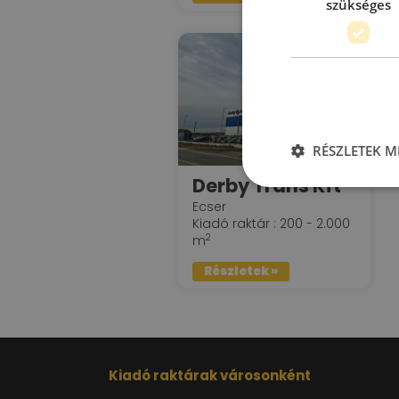
szükséges
RÉSZLETEK M
Derby Trans Kft
Ecser
Kiadó raktár : 200 - 2.000
2
m
Részletek »
Kiadó raktárak városonként