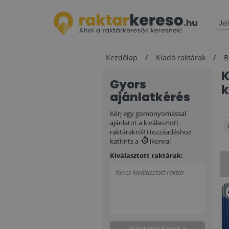
Je
Kezdőlap
Kiadó raktárak
B
Gyors
k
ajánlatkérés
Kérj egy gombnyomással
ajánlatot a kiválasztott
raktárakról! Hozzáadáshoz
kattints a
ikonra!
Kiválasztott raktárak:
Nincs kiválasztott raktár
Ajánlatot kérek »