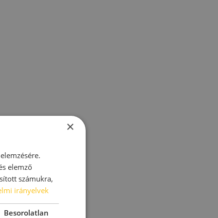
×
 elemzésére.
 és elemző
sított számukra,
lmi irányelvek
Besorolatlan