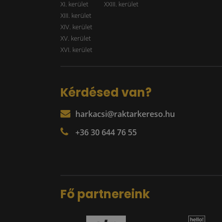
XI. kerület
XXIII. kerület
XIII. kerület
XIV. kerület
XV. kerület
XVI. kerület
Kérdésed van?
harkacsi@raktarkereso.hu
+36 30 644 76 55
Fő partnereink