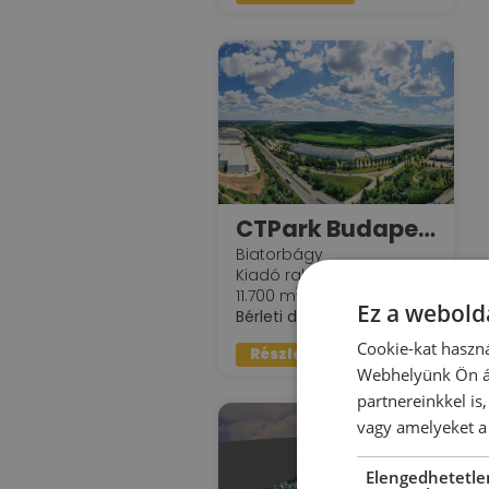
CTPark Budapest West - BDPW 10
Biatorbágy
Kiadó raktár : 5.000 -
2
11.700 m
Ez a webolda
2
Bérleti díj:
5.5 €/m
Cookie-kat haszná
Részletek »
Webhelyünk Ön ál
partnereinkkel is
vagy amelyeket a 
Elengedhetetle