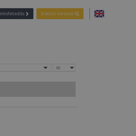
detésfeladás
Raktárt keresek