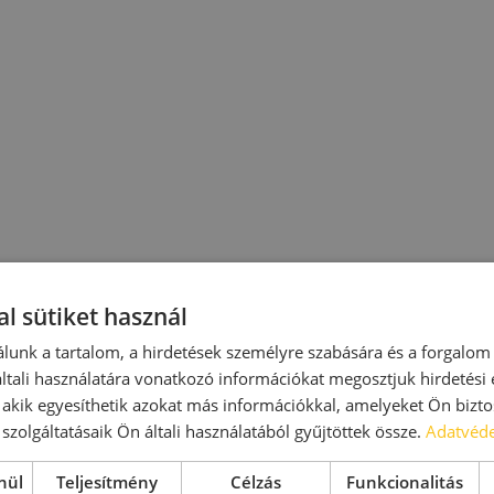
l sütiket használ
lunk a tartalom, a hirdetések személyre szabására és a forgalom
tali használatára vonatkozó információkat megosztjuk hirdetési
, akik egyesíthetik azokat más információkkal, amelyeket Ön bizto
szolgáltatásaik Ön általi használatából gyűjtöttek össze.
Adatvéde
nül
Teljesítmény
Célzás
Funkcionalitás