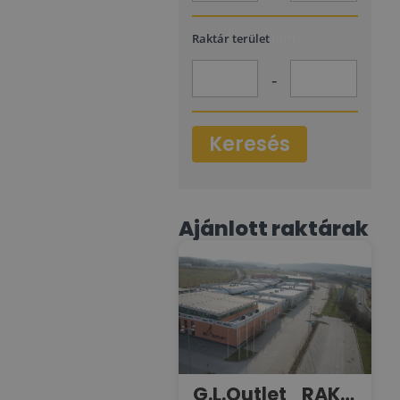
2
Raktár terület
(m
)
-
Keresés
Ajánlott raktárak
G.L.Outlet_RAKTÁR