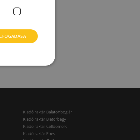
ELFOGADÁSA
Kiadó raktár Balatonboglár
Kiadó raktár Biatorbágy
Kiadó raktár Celldömölk
Kiadó raktár Ebes