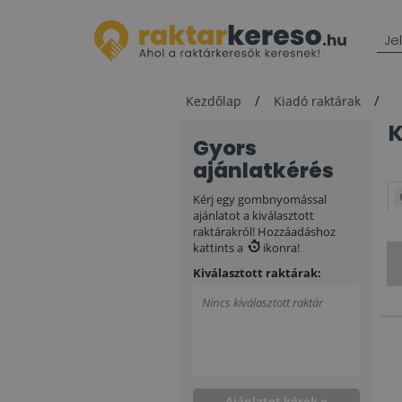
Je
Kezdőlap
Kiadó raktárak
Gyors
ajánlatkérés
Kérj egy gombnyomással
ajánlatot a kiválasztott
raktárakról! Hozzáadáshoz
kattints a
ikonra!
Kiválasztott raktárak:
Nincs kiválasztott raktár
Ajánlatot kérek »