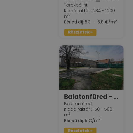
Törökbálint
Kiadó raktár : 234 - 1.200
2
m
2
Bérleti díj:
5.3 - 5.8 €/m
Részletek »
Balatonfüred - Pincegazdaság raktárai
Balatonfüred
Kiadó raktár : 150 - 500
2
m
2
Bérleti díj:
5 €/m
Részletek »