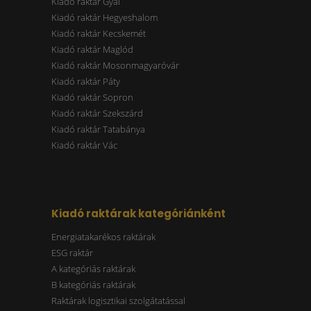
Kiadó raktár Gyál
Kiadó raktár Hegyeshalom
Kiadó raktár Kecskemét
Kiadó raktár Maglód
Kiadó raktár Mosonmagyaróvár
Kiadó raktár Páty
Kiadó raktár Sopron
Kiadó raktár Szekszárd
Kiadó raktár Tatabánya
Kiadó raktár Vác
Kiadó raktárak kategóriánként
Energiatakarékos raktárak
ESG raktár
A kategóriás raktárak
B kategóriás raktárak
Raktárak logisztikai szolgátatással