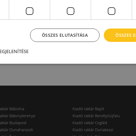
ÖSSZES ELUTASÍTÁSA
ÖSSZES 
EGJELENÍTÉSE
aktár Bábolna
Kiadó raktár Bajót
aktár Bátonyterenye
Kiadó raktár Berettyóújfalu
aktár Budapest
Kiadó raktár Cegléd
aktár Dunaharaszti
Kiadó raktár Dunakeszi