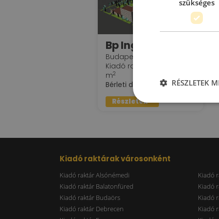
szükséges
Bp Ingatlan Kft
Budapest, XXII. kerület
Kiadó raktár : 100 - 9.000
2
m
RÉSZLETEK M
2
Bérleti díj:
3.5 - 5.5 €/m
Részletek »
Kiadó raktárak városonként
Kiadó raktár Alsónémedi
Kiadó r
Kiadó raktár Balatonfüred
Kiadó r
Kiadó raktár Budaörs
Kiadó r
Kiadó raktár Debrecen
Kiadó r