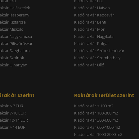
aktár Érd
Kiadó raktár Fót
aktár Halásztelek
Kiadó raktár Hatvan
aktár Jászberény
Kiadó raktár Kaposvár
aktár Kistarcsa
Kiadó raktár Lenti
aktár Miskolc
Kiadó raktár Mór
aktár Nagykanizsa
Kiadó raktár Nagykáta
aktár Pilisvörösvár
Kiadó raktár Polgár
raktár Szeghalom
Kiadó raktár Székesfehérvár
aktár Szolnok
Kiadó raktár Szombathely
aktár Újhartyán
Kiadó raktár Üllő
rak ár szerint
Raktárak terület szerint
aktár < 7 EUR
Kiadó raktár < 100 m2
aktár 7-10 EUR
Kiadó raktár 100-300 m2
aktár 10-14 EUR
Kiadó raktár 300-600 m2
aktár > 14 EUR
Kiadó raktár 600-1000 m2
Kiadó raktár 1000-2000 m2