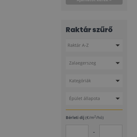
Raktár szűrő
Zalaegerszeg
Kategóriák
Épület állapota
2
Bérleti díj
(€/m
/hó)
-