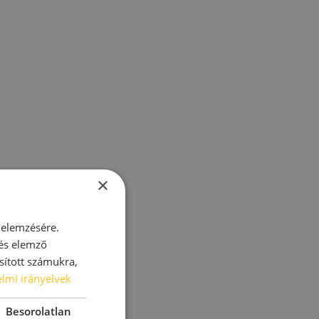
×
 elemzésére.
 és elemző
sított számukra,
lmi irányelvek
Besorolatlan