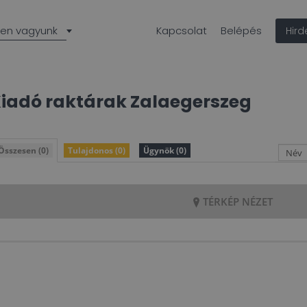
len vagyunk
Kapcsolat
Belépés
Hir
Kiadó raktárak
Zalaegerszeg
Összesen (0)
Tulajdonos (0)
Ügynök (0)
TÉRKÉP NÉZET