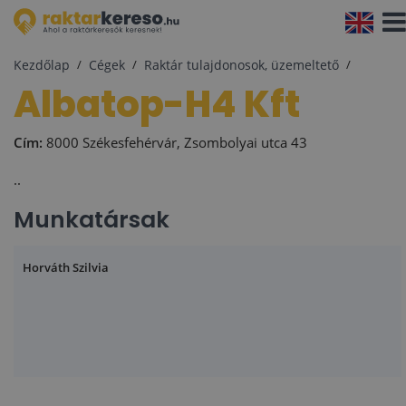
Navi
aktiv
Kezdőlap
Cégek
Raktár tulajdonosok, üzemeltető
Albatop-H4 Kft
Cím:
8000 Székesfehérvár, Zsombolyai utca 43
..
Munkatársak
Horváth Szilvia