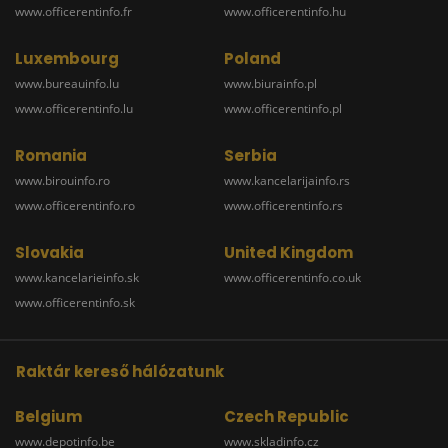
www.officerentinfo.fr
www.officerentinfo.hu
Luxembourg
Poland
www.bureauinfo.lu
www.biurainfo.pl
www.officerentinfo.lu
www.officerentinfo.pl
Romania
Serbia
www.birouinfo.ro
www.kancelarijainfo.rs
www.officerentinfo.ro
www.officerentinfo.rs
Slovakia
United Kingdom
www.kancelarieinfo.sk
www.officerentinfo.co.uk
www.officerentinfo.sk
Raktár kereső hálózatunk
Belgium
Czech Republic
www.depotinfo.be
www.skladinfo.cz