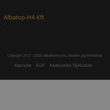
Albatop-H4 Kft
..
Copyright 2012 - 2026 raktarkereso.hu. Minden jog fenntartva.
Kapcsolat
ÁSZF
Adatkezelési Tájékoztató