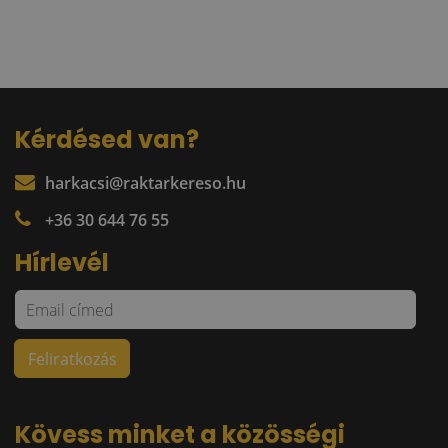
Kérdésed van?
harkacsi@raktarkereso.hu
+36 30 644 76 55
Hírlevél
Kövess minket a közösségi