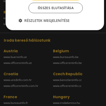
kiadoirodabudaors.hu
ÖSSZES ELUTASÍTÁSA
Raktár
kiadoraktarbudapest.hu
kiadoraktargyor.hu
RÉSZLETEK MEGJELENÍTÉSE
kiadoraktardebrecen.hu
raktarszekesfehervar.hu
Iroda kereső hálózatunk
Austria
Belgium
www.bueroinfo.at
www.bureauinfo.be
www.officerentinfo.at
www.officerentinfo.be
Croatia
Czech Republic
www.uredinfo.com.hr
www.kancelareinfo.cz
www.officerentinfo.com.hr
www.officerentinfo.cz
France
Hungary
www.bureauinfo.fr
www.irodakereso.hu