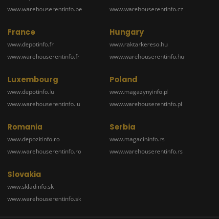
www.warehouserentinfo.be
www.warehouserentinfo.cz
France
Hungary
www.depotinfo.fr
www.raktarkereso.hu
www.warehouserentinfo.fr
www.warehouserentinfo.hu
Luxembourg
Poland
www.depotinfo.lu
www.magazynyinfo.pl
www.warehouserentinfo.lu
www.warehouserentinfo.pl
Romania
Serbia
www.depozitinfo.ro
www.magacininfo.rs
www.warehouserentinfo.ro
www.warehouserentinfo.rs
Slovakia
www.skladinfo.sk
www.warehouserentinfo.sk