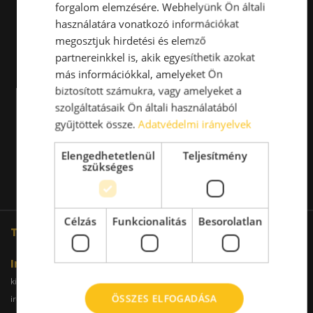
forgalom elemzésére. Webhelyünk Ön általi
használatára vonatkozó információkat
megosztjuk hirdetési és elemző
partnereinkkel is, akik egyesíthetik azokat
más információkkal, amelyeket Ön
biztosított számukra, vagy amelyeket a
szolgáltatásaik Ön általi használatából
gyűjtöttek össze.
Adatvédelmi irányelvek
Elengedhetetlenül
Teljesítmény
szükséges
Célzás
Funkcionalitás
Besorolatlan
További oldalaink
Iroda
kiadoiroda.info
kiadoirodadebrecen.hu
ÖSSZES ELFOGADÁSA
irodakiadobudapest.hu
kiadoirodagyor.hu