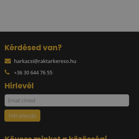
Kérdésed van?
harkacsi@raktarkereso.hu
+36 30 644 76 55
Hírlevél