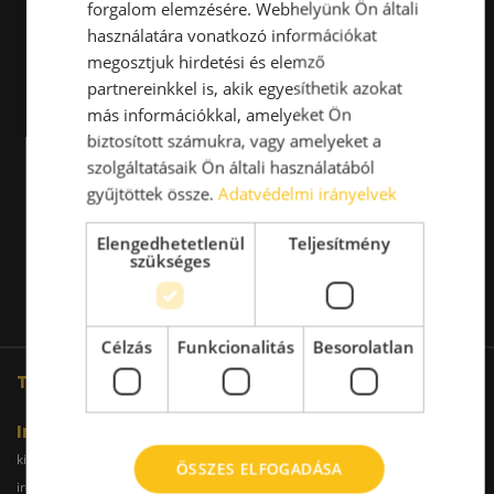
forgalom elemzésére. Webhelyünk Ön általi
használatára vonatkozó információkat
megosztjuk hirdetési és elemző
partnereinkkel is, akik egyesíthetik azokat
más információkkal, amelyeket Ön
biztosított számukra, vagy amelyeket a
szolgáltatásaik Ön általi használatából
gyűjtöttek össze.
Adatvédelmi irányelvek
Elengedhetetlenül
Teljesítmény
szükséges
Célzás
Funkcionalitás
Besorolatlan
További oldalaink
Iroda
kiadoiroda.info
kiadoirodadebrecen.hu
ÖSSZES ELFOGADÁSA
irodakiadobudapest.hu
kiadoirodagyor.hu