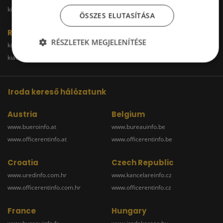
kiadoirodabudaors.hu
ÖSSZES ELUTASÍTÁSA
Raktár
RÉSZLETEK MEGJELENÍTÉSE
kiadoraktarbudapest.hu
kiadoraktargyor.hu
kiadoraktardebrecen.hu
raktarszekesfehervar.hu
Iroda kereső hálózatunk
Austria
Belgium
www.bueroinfo.at
www.bureauinfo.be
www.officerentinfo.at
www.officerentinfo.be
Croatia
Czech Republic
www.uredinfo.com.hr
www.kancelareinfo.cz
www.officerentinfo.com.hr
www.officerentinfo.cz
France
Hungary