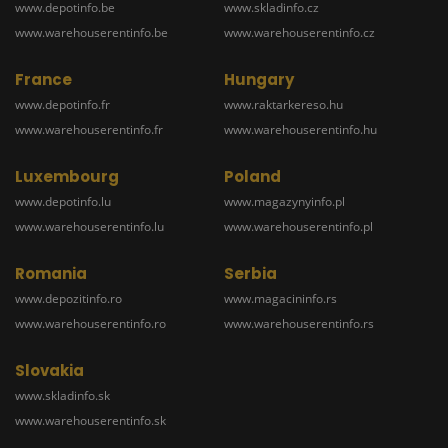
www.depotinfo.be
www.skladinfo.cz
www.warehouserentinfo.be
www.warehouserentinfo.cz
France
Hungary
www.depotinfo.fr
www.raktarkereso.hu
www.warehouserentinfo.fr
www.warehouserentinfo.hu
Luxembourg
Poland
www.depotinfo.lu
www.magazynyinfo.pl
www.warehouserentinfo.lu
www.warehouserentinfo.pl
Romania
Serbia
www.depozitinfo.ro
www.magacininfo.rs
www.warehouserentinfo.ro
www.warehouserentinfo.rs
Slovakia
www.skladinfo.sk
www.warehouserentinfo.sk