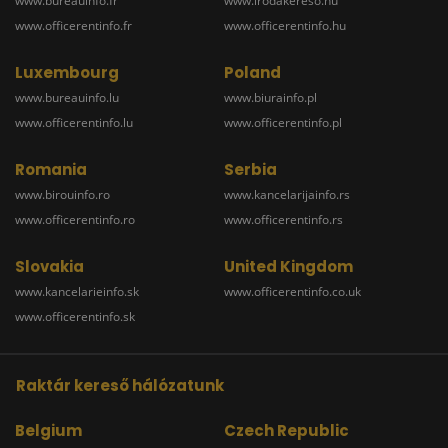
www.bureauinfo.fr
www.irodakereso.hu
www.officerentinfo.fr
www.officerentinfo.hu
Luxembourg
Poland
www.bureauinfo.lu
www.biurainfo.pl
www.officerentinfo.lu
www.officerentinfo.pl
Romania
Serbia
www.birouinfo.ro
www.kancelarijainfo.rs
www.officerentinfo.ro
www.officerentinfo.rs
Slovakia
United Kingdom
www.kancelarieinfo.sk
www.officerentinfo.co.uk
www.officerentinfo.sk
Raktár kereső hálózatunk
Belgium
Czech Republic