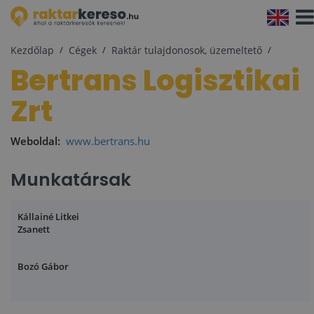
Navi
aktiv
Kezdőlap
Cégek
Raktár tulajdonosok, üzemeltető
Bertrans Logisztikai
Zrt
Weboldal:
www.bertrans.hu
Munkatársak
Kállainé Litkei
Zsanett
Bozó Gábor