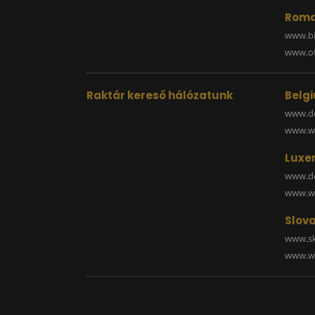
Roma
www.bi
www.off
Raktár kereső hálózatunk
Belg
www.de
www.wa
Luxe
www.de
www.wa
Slova
www.sk
www.wa