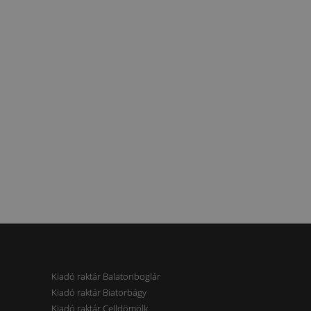
Kiadó raktár Balatonboglár
Kiadó raktár Biatorbágy
Kiadó raktár Celldömölk