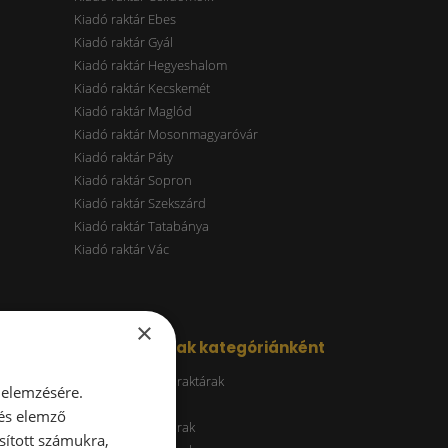
Kiadó raktár Ebes
Kiadó raktár Gyál
Kiadó raktár Hegyeshalom
Kiadó raktár Kecskemét
Kiadó raktár Maglód
Kiadó raktár Mosonmagyaróvár
Kiadó raktár Páty
Kiadó raktár Sopron
Kiadó raktár Szekszárd
Kiadó raktár Tatabánya
Kiadó raktár Vác
×
Kiadó raktárak kategóriánként
Energiatakarékos raktárak
 elemzésére.
ESG raktár
 és elemző
A kategóriás raktárak
sított számukra,