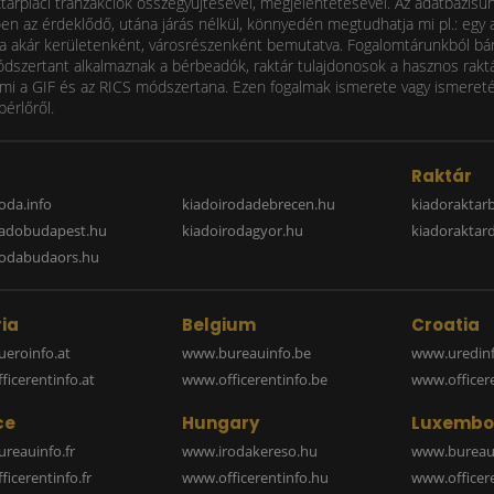
ktárpiaci tranzakciók összegyűjtésével, megjelentetésével. Az adatbázisu
 az érdeklődő, utána járás nélkül, könnyedén megtudhatja mi pl.: egy ad
i díja akár kerületenként, városrészenként bemutatva. Fogalomtárunkból bá
ódszertant alkalmaznak a bérbeadók, raktár tulajdonosok a hasznos raktá
 a GIF és az RICS módszertana. Ezen fogalmak ismerete vagy ismereténe
bérlőről.
a
Raktár
oda.info
kiadoirodadebrecen.hu
kiadoraktar
iadobudapest.hu
kiadoirodagyor.hu
kiadoraktar
rodabudaors.hu
ia
Belgium
Croatia
eroinfo.at
www.bureauinfo.be
www.uredinf
icerentinfo.at
www.officerentinfo.be
www.officer
ce
Hungary
Luxembo
reauinfo.fr
www.irodakereso.hu
www.bureaui
icerentinfo.fr
www.officerentinfo.hu
www.officere