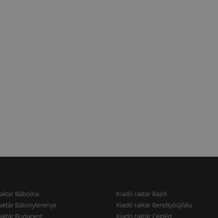
aktár Bábolna
Kiadó raktár Bajót
aktár Bátonyterenye
Kiadó raktár Berettyóújfalu
aktár Budapest
Kiadó raktár Cegléd