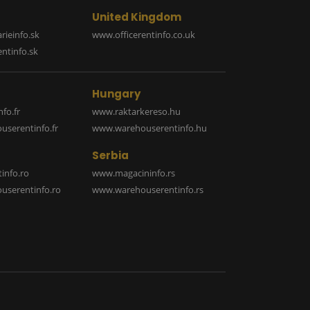
United Kingdom
rieinfo.sk
www.officerentinfo.co.uk
ntinfo.sk
Hungary
fo.fr
www.raktarkereso.hu
serentinfo.fr
www.warehouserentinfo.hu
Serbia
info.ro
www.magacininfo.rs
serentinfo.ro
www.warehouserentinfo.rs