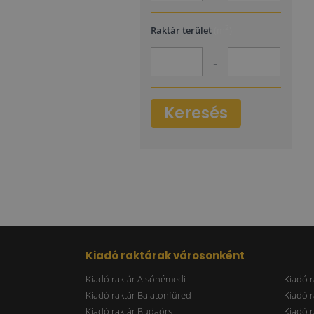
2
Raktár terület
(m
)
-
Keresés
Kiadó raktárak városonként
Kiadó raktár Alsónémedi
Kiadó r
Kiadó raktár Balatonfüred
Kiadó r
Kiadó raktár Budaörs
Kiadó r