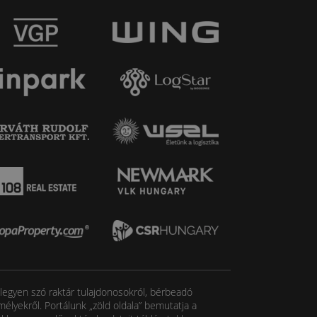
, legyen szó raktár tulajdonosokról, bérbeadó
élyekről. Portálunk „zöld oldala” bemutatja a