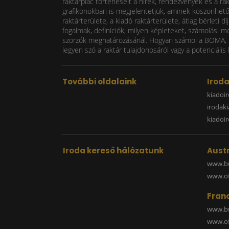
raktárpiac történéseit a hírek, rendezvények és a ra
grafikonokban is megjelentetjük, aminek köszönhetően
raktárterülete, a kiadó raktárterülete, átlag bérlet
fogalmak, definíciók, milyen képleteket, számolási m
szorzók meghatározásánál. Hogyan számol a BOMA, mi
legyen szó a raktár tulajdonosáról vagy a potenciális 
További oldalaink
Irod
kiadoir
irodak
kiadoi
Iroda kereső hálózatunk
Austr
www.bu
www.off
Fran
www.bu
www.off