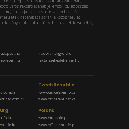
nkban szereplő raktárak adatait táblázatokban,
ott város raktárpiacának jellemzői, pl.: az összes
rki megtudhatja mi is a raktárpiacon használt
rterületek kiszámítása során, a közös területi
k hiánya sok -sok eurót vehet ki a felek zsebéből,
budapest.hu
kiadoraktargyor.hu
debrecen.hu
raktarszekesfehervar.hu
Czech Republic
o.com.hr
www.kancelareinfo.cz
entinfo.com.hr
www.officerentinfo.cz
urg
Poland
nfo.lu
www.biurainfo.pl
ntinfo.lu
www.officerentinfo.pl