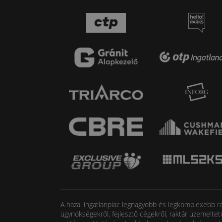
A hazai ingatlanpiac legnagyobb és legkomplexebb rak
ügynökségekről, fejlesztő cégekről, raktár üzemeltet