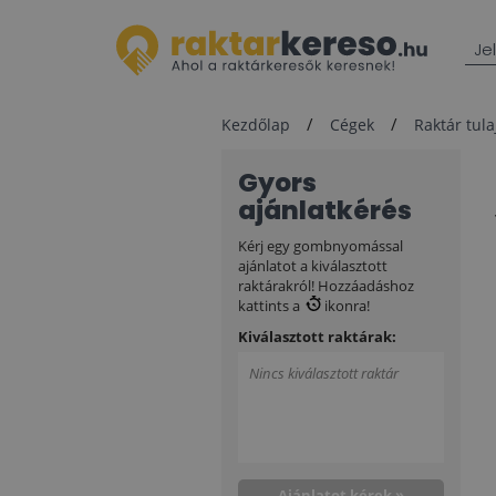
Je
Kezdőlap
Cégek
Raktár tul
Gyors
ajánlatkérés
Kérj egy gombnyomással
ajánlatot a kiválasztott
raktárakról! Hozzáadáshoz
kattints a
ikonra!
Kiválasztott raktárak:
Nincs kiválasztott raktár
Ajánlatot kérek »