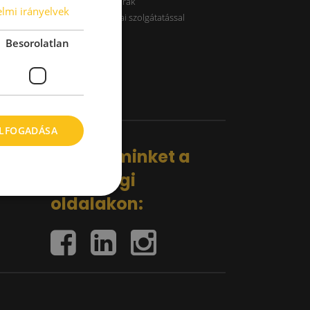
B kategóriás raktárak
lmi irányelvek
Raktárak logisztikai szolgátatással
Besorolatlan
ELFOGADÁSA
Kövess minket a
közösségi
oldalakon: