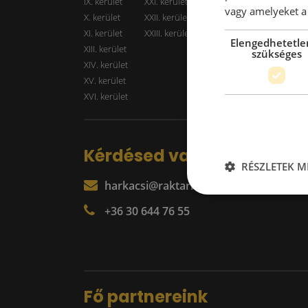
IX. kerület
XXI. kerület
Kiadó r
vagy amelyeket a 
X. kerület
XXII. kerület
XI. kerület
XXIII. kerület
Elengedhetetle
XIII. kerület
szükséges
XIV. kerület
XV. kerület
XVI. kerület
Kérdésed van?
RÉSZLETEK M
harkacsi@raktarkereso.hu
+36 30 644 76 55
Fő partnereink