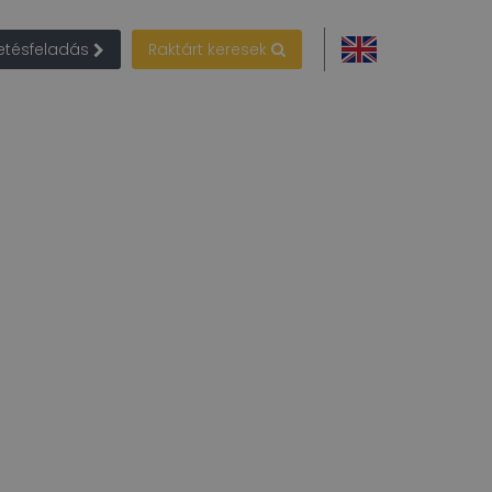
detésfeladás
Raktárt keresek