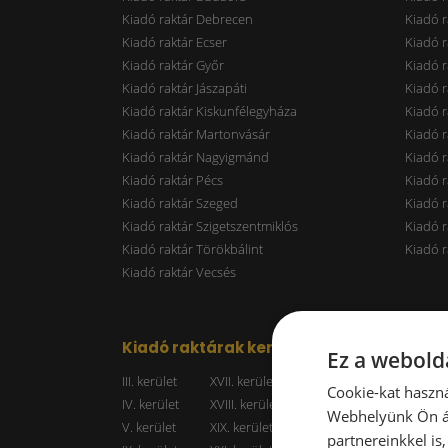
Kiadó raktár Debrecen
Kiadó r
Kiadó raktár Ecser
Kiadó r
Kiadó raktár Győr
Kiadó r
Kiadó raktár Jászapáti
Kiadó r
Kiadó raktár Kiskunfélegyháza
Kiadó r
Kiadó raktár Martonvásár
Kiadó r
Kiadó raktár Nagyigmánd
Kiadó r
Kiadó raktár Pécs
Kiadó r
Kiadó raktár Szeged
Kiadó 
Kiadó raktár Szigetszentmiklós
Kiadó r
Kiadó raktár Törökbálint
Kiadó r
Kiadó raktár Vecsés
Kiadó raktárak kerületenként
Raktá
Ez a webolda
III. kerület
XVII. kerület
Kiadó r
Cookie-kat haszná
IV. kerület
XVIII. kerület
Kiadó r
Webhelyünk Ön ál
V. kerület
XIX. kerület
Kiadó r
partnereinkkel is