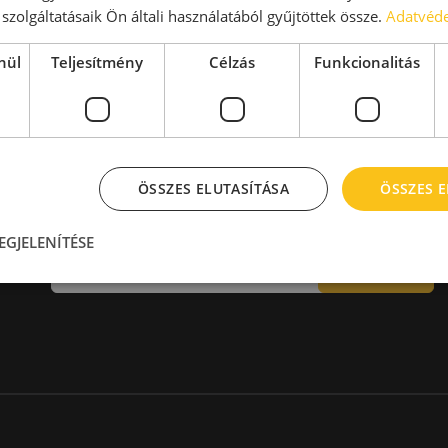
aktár > 14 EUR
Kiadó raktár 600-1000 m2
szolgáltatásaik Ön általi használatából gyűjtöttek össze.
Adatvéde
Kiadó raktár 1000-2000 m2
Kiadó raktár > 2000 m2
nül
Teljesítmény
Célzás
Funkcionalitás
ÖSSZES ELUTASÍTÁSA
ÖSSZES 
Hírlevél
EGJELENÍTÉSE