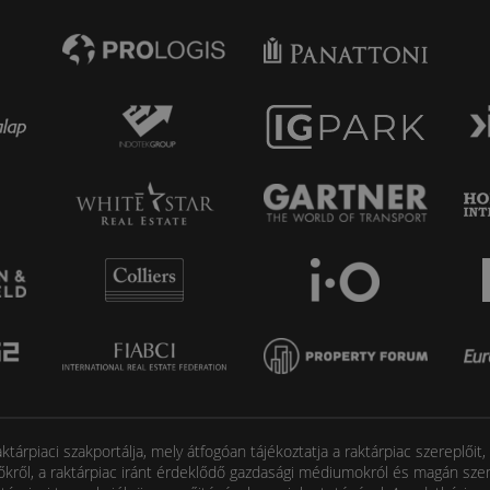
tárpiaci szakportálja, mely átfogóan tájékoztatja a raktárpiac szereplőit
őkről, a raktárpiac iránt érdeklődő gazdasági médiumokról és magán szem