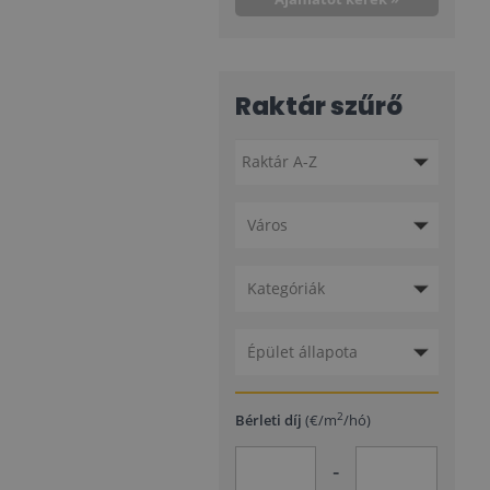
Raktár szűrő
Város
Kategóriák
Épület állapota
2
Bérleti díj
(€/m
/hó)
-