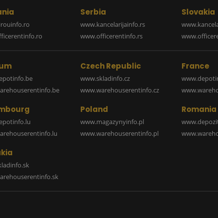
nia
Serbia
Slovakia
rouinfo.ro
www.kancelarijainfo.rs
www.kancela
icerentinfo.ro
www.officerentinfo.rs
www.officere
ium
Czech Republic
France
potinfo.be
www.skladinfo.cz
www.depotin
rehouserentinfo.be
www.warehouserentinfo.cz
www.warehou
mbourg
Poland
Romania
potinfo.lu
www.magazynyinfo.pl
www.depozit
rehouserentinfo.lu
www.warehouserentinfo.pl
www.warehou
kia
ladinfo.sk
rehouserentinfo.sk