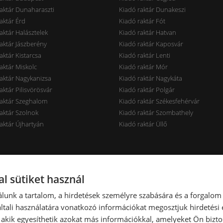
aktár Dunaharaszti
Kiadó raktár Dunakeszi
aktár Érd
Kiadó raktár Fót
aktár Halásztelek
Kiadó raktár Hatvan
aktár Jászberény
Kiadó raktár Kaposvár
aktár Kistarcsa
Kiadó raktár Lenti
aktár Miskolc
Kiadó raktár Mór
aktár Nagykanizsa
Kiadó raktár Nagykáta
aktár Pilisvörösvár
Kiadó raktár Polgár
raktár Szeghalom
Kiadó raktár Székesfehérvár
aktár Szolnok
Kiadó raktár Szombathely
aktár Újhartyán
Kiadó raktár Üllő
rak ár szerint
Raktárak terület szerint
l sütiket használ
aktár < 7 EUR
Kiadó raktár < 100 m2
lunk a tartalom, a hirdetések személyre szabására és a forgalom
aktár 7-10 EUR
Kiadó raktár 100-300 m2
tali használatára vonatkozó információkat megosztjuk hirdetési
aktár 10-14 EUR
Kiadó raktár 300-600 m2
, akik egyesíthetik azokat más információkkal, amelyeket Ön bizto