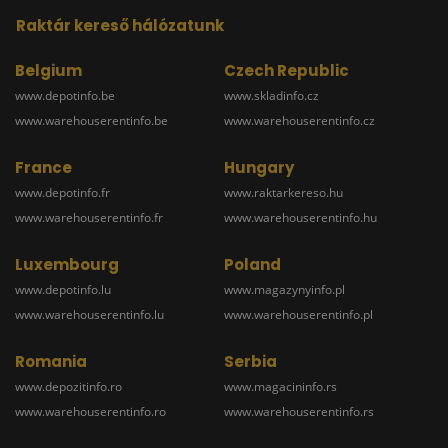
Raktár kereső hálózatunk
Belgium
Czech Republic
www.depotinfo.be
www.skladinfo.cz
www.warehouserentinfo.be
www.warehouserentinfo.cz
France
Hungary
www.depotinfo.fr
www.raktarkereso.hu
www.warehouserentinfo.fr
www.warehouserentinfo.hu
Luxembourg
Poland
www.depotinfo.lu
www.magazynyinfo.pl
www.warehouserentinfo.lu
www.warehouserentinfo.pl
Romania
Serbia
www.depozitinfo.ro
www.magacininfo.rs
www.warehouserentinfo.ro
www.warehouserentinfo.rs