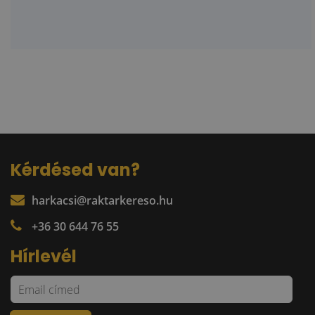
Kérdésed van?
harkacsi@raktarkereso.hu
+36 30 644 76 55
Hírlevél