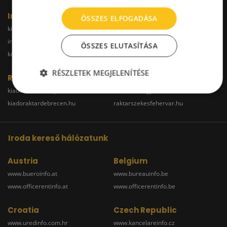
Iroda
ÖSSZES ELFOGADÁSA
kiadoiroda.info
kiadoirodadebrecen.hu
irodakiadobudapest.hu
kiadoirodagyor.hu
ÖSSZES ELUTASÍTÁSA
kiadoirodabudaors.hu
RÉSZLETEK MEGJELENÍTÉSE
Raktár
kiadoraktarbudapest.hu
kiadoraktargyor.hu
kiadoraktardebrecen.hu
raktarszekesfehervar.hu
Iroda kereső hálózatunk
Austria
Belgium
www.bueroinfo.at
www.bureauinfo.be
www.officerentinfo.at
www.officerentinfo.be
Croatia
Czech Republic
www.uredinfo.com.hr
www.kancelareinfo.cz