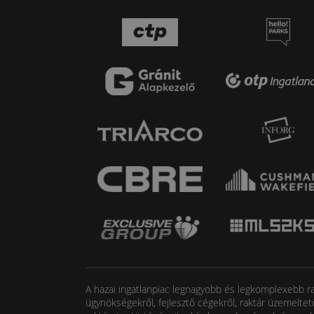
A hazai ingatlanpiac legnagyobb és legkomplexebb rak
ügynökségekről, fejlesztő cégekről, raktár üzemeltet