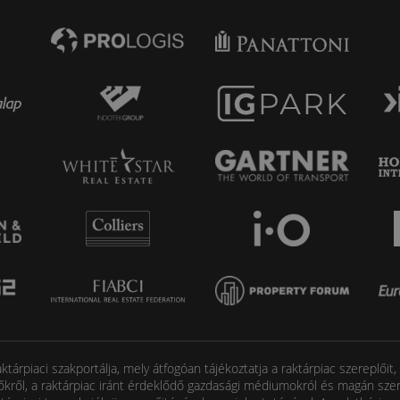
tárpiaci szakportálja, mely átfogóan tájékoztatja a raktárpiac szereplőit
őkről, a raktárpiac iránt érdeklődő gazdasági médiumokról és magán szem