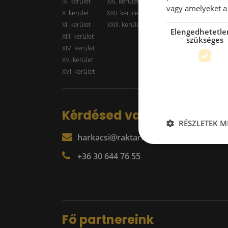
IX. kerület
XXI. kerület
Kiadó r
vagy amelyeket a 
X. kerület
XXII. kerület
XI. kerület
XXIII. kerület
Elengedhetetle
XIII. kerület
szükséges
XIV. kerület
XV. kerület
XVI. kerület
Kérdésed van?
RÉSZLETEK M
harkacsi@raktarkereso.hu
+36 30 644 76 55
Fő partnereink