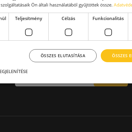
aktár > 14 EUR
Kiadó raktár 600-1000 m2
szolgáltatásaik Ön általi használatából gyűjtöttek össze.
Adatvéde
Kiadó raktár 1000-2000 m2
Kiadó raktár > 2000 m2
nül
Teljesítmény
Célzás
Funkcionalitás
ÖSSZES ELUTASÍTÁSA
ÖSSZES 
Hírlevél
EGJELENÍTÉSE