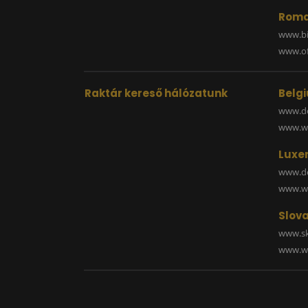
Roma
www.bi
www.off
Raktár kereső hálózatunk
Belg
www.de
www.wa
Luxe
www.de
www.wa
Slova
www.sk
www.wa