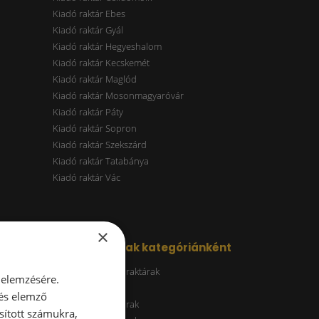
Kiadó raktár Ebes
Kiadó raktár Gyál
Kiadó raktár Hegyeshalom
Kiadó raktár Kecskemét
Kiadó raktár Maglód
Kiadó raktár Mosonmagyaróvár
Kiadó raktár Páty
Kiadó raktár Sopron
Kiadó raktár Szekszárd
Kiadó raktár Tatabánya
Kiadó raktár Vác
×
Kiadó raktárak kategóriánként
Energiatakarékos raktárak
 elemzésére.
ESG raktár
 és elemző
A kategóriás raktárak
sított számukra,