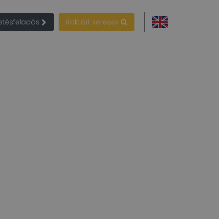
detésfeladás
Raktárt keresek