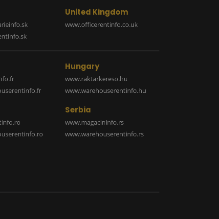
United Kingdom
rieinfo.sk
www.officerentinfo.co.uk
ntinfo.sk
Hungary
fo.fr
www.raktarkereso.hu
serentinfo.fr
www.warehouserentinfo.hu
Serbia
info.ro
www.magacininfo.rs
serentinfo.ro
www.warehouserentinfo.rs