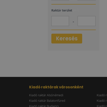
2
Raktár terület
(m
)
-
Keresés
Kiadó raktárak városonként
Kiadó raktár Alsónémedi
Kiadó r
Kiadó raktár Balatonfüred
Kiadó r
Kiadó raktár Budaörs
Kiadó r