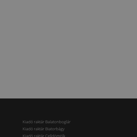
Kiadó raktár Balatonboglár
Kiadó raktár Biatorbágy
Kiadó raktár Celldömölk