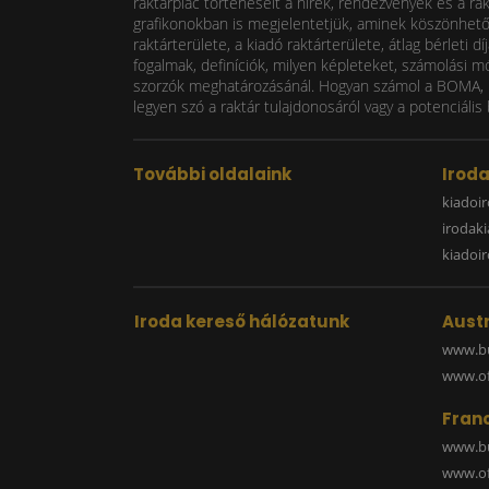
raktárpiac történéseit a hírek, rendezvények és a ra
grafikonokban is megjelentetjük, aminek köszönhetően
raktárterülete, a kiadó raktárterülete, átlag bérlet
fogalmak, definíciók, milyen képleteket, számolási m
szorzók meghatározásánál. Hogyan számol a BOMA, mi
legyen szó a raktár tulajdonosáról vagy a potenciális 
További oldalaink
Irod
kiadoir
irodak
kiadoi
Iroda kereső hálózatunk
Austr
www.bu
www.off
Fran
www.bu
www.off