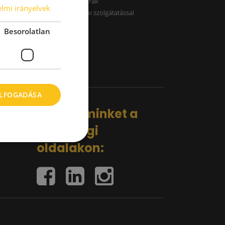
B kategóriás raktárak
lmi irányelvek
Raktárak logisztikai szolgátatással
Besorolatlan
ELFOGADÁSA
Kövess minket a
közösségi
oldalakon: