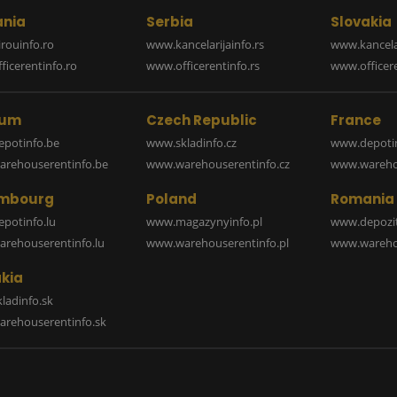
nia
Serbia
Slovakia
rouinfo.ro
www.kancelarijainfo.rs
www.kancela
icerentinfo.ro
www.officerentinfo.rs
www.officere
ium
Czech Republic
France
potinfo.be
www.skladinfo.cz
www.depotin
rehouserentinfo.be
www.warehouserentinfo.cz
www.warehou
mbourg
Poland
Romania
potinfo.lu
www.magazynyinfo.pl
www.depozit
rehouserentinfo.lu
www.warehouserentinfo.pl
www.warehou
kia
ladinfo.sk
rehouserentinfo.sk