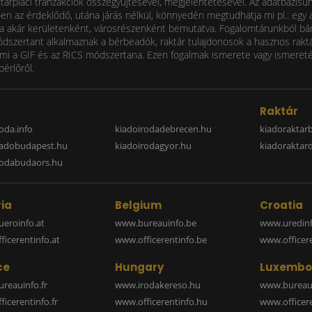
ktárpiaci tranzakciók összegyűjtésével, megjelentetésével. Az adatbázisu
 az érdeklődő, utána járás nélkül, könnyedén megtudhatja mi pl.: egy ad
i díja akár kerületenként, városrészenként bemutatva. Fogalomtárunkból bá
ódszertant alkalmaznak a bérbeadók, raktár tulajdonosok a hasznos raktá
 a GIF és az RICS módszertana. Ezen fogalmak ismerete vagy ismereténe
bérlőről.
a
Raktár
oda.info
kiadoirodadebrecen.hu
kiadoraktar
iadobudapest.hu
kiadoirodagyor.hu
kiadoraktar
rodabudaors.hu
ia
Belgium
Croatia
eroinfo.at
www.bureauinfo.be
www.uredinf
icerentinfo.at
www.officerentinfo.be
www.officer
ce
Hungary
Luxembo
reauinfo.fr
www.irodakereso.hu
www.bureaui
icerentinfo.fr
www.officerentinfo.hu
www.officere