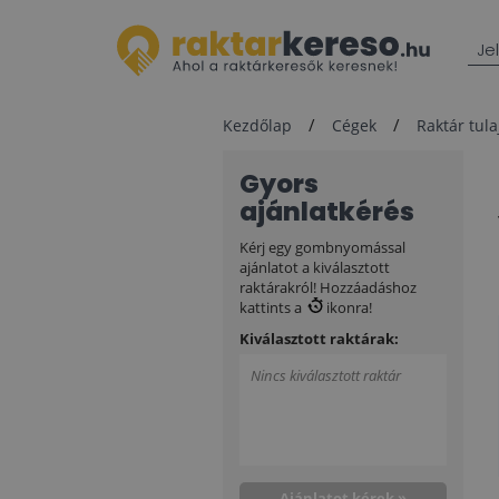
Je
Kezdőlap
Cégek
Raktár tul
Gyors
ajánlatkérés
Kérj egy gombnyomással
ajánlatot a kiválasztott
raktárakról! Hozzáadáshoz
kattints a
ikonra!
Kiválasztott raktárak:
Nincs kiválasztott raktár
Ajánlatot kérek »