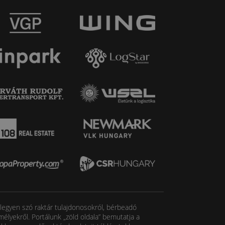
, legyen szó raktár tulajdonosokról, bérbeadó
élyekről. Portálunk „zöld oldala” bemutatja a