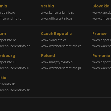
nia
Serbia
Slovakia
rouinfo.ro
www.kancelarijainfo.rs
www.kancela
icerentinfo.ro
www.officerentinfo.rs
www.officere
ium
Czech Republic
France
potinfo.be
www.skladinfo.cz
www.depotin
rehouserentinfo.be
www.warehouserentinfo.cz
www.warehou
mbourg
Poland
Romania
potinfo.lu
www.magazynyinfo.pl
www.depozit
rehouserentinfo.lu
www.warehouserentinfo.pl
www.warehou
kia
ladinfo.sk
rehouserentinfo.sk