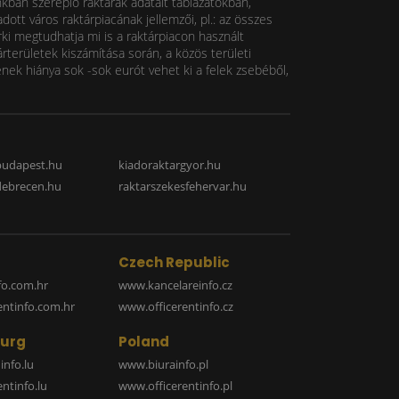
nkban szereplő raktárak adatait táblázatokban,
ott város raktárpiacának jellemzői, pl.: az összes
rki megtudhatja mi is a raktárpiacon használt
rterületek kiszámítása során, a közös területi
k hiánya sok -sok eurót vehet ki a felek zsebéből,
budapest.hu
kiadoraktargyor.hu
debrecen.hu
raktarszekesfehervar.hu
Czech Republic
o.com.hr
www.kancelareinfo.cz
entinfo.com.hr
www.officerentinfo.cz
urg
Poland
nfo.lu
www.biurainfo.pl
ntinfo.lu
www.officerentinfo.pl