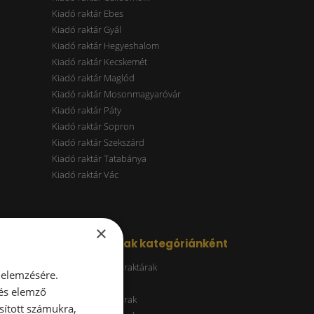
Kiadó raktár Ebes
Kiadó raktár Gyál
Kiadó raktár Hegyeshalom
Kiadó raktár Kecskemét
Kiadó raktár Maglód
Kiadó raktár Mosonmagyaróvár
Kiadó raktár Páty
Kiadó raktár Sopron
Kiadó raktár Szekszárd
Kiadó raktár Tatabánya
Kiadó raktár Vác
×
Kiadó raktárak kategóriánként
Energiatakarékos raktárak
 elemzésére.
ESG raktár
 és elemző
A kategóriás raktárak
sított számukra,