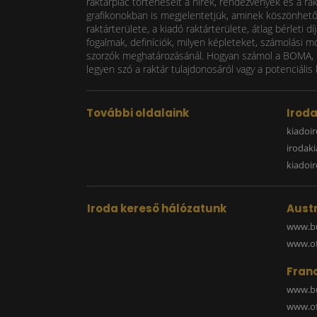
raktárpiac történéseit a hírek, rendezvények és a ra
grafikonokban is megjelentetjük, aminek köszönhetően
raktárterülete, a kiadó raktárterülete, átlag bérlet
fogalmak, definíciók, milyen képleteket, számolási m
szorzók meghatározásánál. Hogyan számol a BOMA, mi
legyen szó a raktár tulajdonosáról vagy a potenciális 
További oldalaink
Irod
kiadoir
irodak
kiadoi
Iroda kereső hálózatunk
Austr
www.bu
www.off
Fran
www.bu
www.off