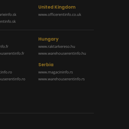
United Kingdom
rieinfo.sk
www.officerentinfo.co.uk
ntinfo.sk
Hungary
fo.fr
www.raktarkereso.hu
serentinfo.fr
www.warehouserentinfo.hu
Serbia
info.ro
www.magacininfo.rs
serentinfo.ro
www.warehouserentinfo.rs