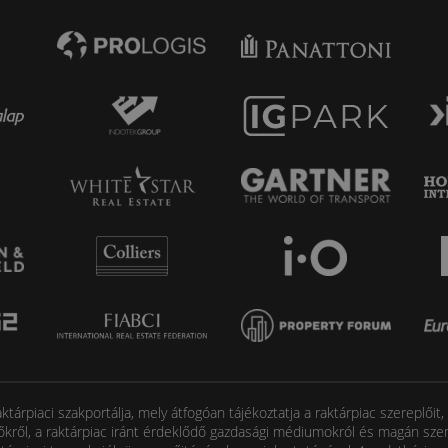
tárpiaci szakportálja, mely átfogóan tájékoztatja a raktárpiac szereplőit
őkről, a raktárpiac iránt érdeklődő gazdasági médiumokról és magán szem