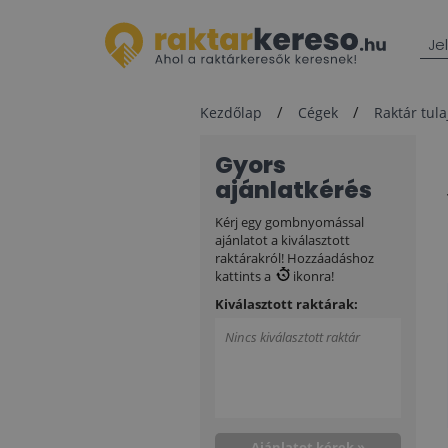
Je
Kezdőlap
Cégek
Raktár tul
Gyors
ajánlatkérés
Kérj egy gombnyomással
ajánlatot a kiválasztott
raktárakról! Hozzáadáshoz
kattints a
ikonra!
Kiválasztott raktárak:
Nincs kiválasztott raktár
Ajánlatot kérek »