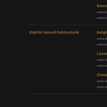
Roma
www.bi
www.off
Raktár kereső hálózatunk
Belg
www.de
www.wa
Luxe
www.de
www.wa
Slova
www.sk
www.wa