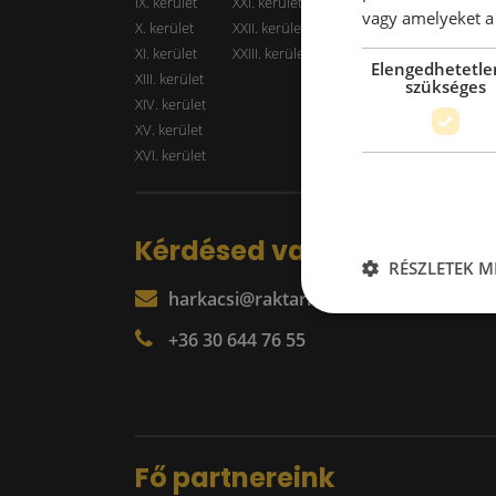
IX. kerület
XXI. kerület
Kiadó r
vagy amelyeket a 
X. kerület
XXII. kerület
XI. kerület
XXIII. kerület
Elengedhetetle
XIII. kerület
szükséges
XIV. kerület
XV. kerület
XVI. kerület
Kérdésed van?
RÉSZLETEK M
harkacsi@raktarkereso.hu
+36 30 644 76 55
Fő partnereink