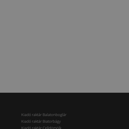
Kiadó raktár Balatonboglár
Kiadó raktár Biatorbágy
Kiadó raktár Celldömölk