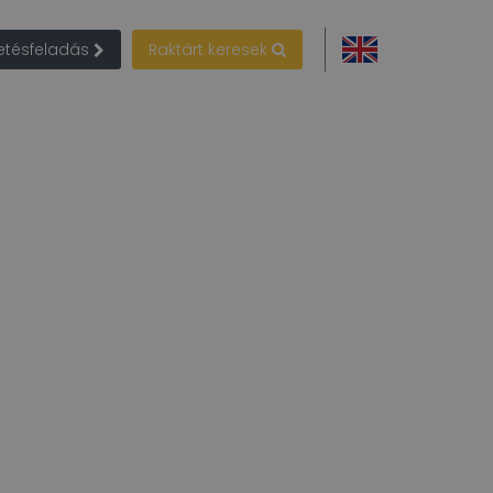
detésfeladás
Raktárt keresek