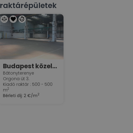
raktárépületek
Budapest közelében, ipari területen olcsó raktár kiadó
Bátonyterenye
Orgona út 3.
Kiadó raktár : 500 - 500
2
m
2
Bérleti díj:
2 €/m