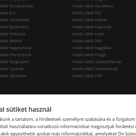
aktár Dunaharaszti
Kiadó raktár Dunakeszi
aktár Érd
Kiadó raktár Fót
aktár Halásztelek
Kiadó raktár Hatvan
aktár Jászberény
Kiadó raktár Kaposvár
aktár Kistarcsa
Kiadó raktár Lenti
aktár Miskolc
Kiadó raktár Mór
aktár Nagykanizsa
Kiadó raktár Nagykáta
aktár Pilisvörösvár
Kiadó raktár Polgár
raktár Szeghalom
Kiadó raktár Székesfehérvár
aktár Szolnok
Kiadó raktár Szombathely
aktár Újhartyán
Kiadó raktár Üllő
rak ár szerint
Raktárak terület szerint
l sütiket használ
aktár < 7 EUR
Kiadó raktár < 100 m2
lunk a tartalom, a hirdetések személyre szabására és a forgalom
aktár 7-10 EUR
Kiadó raktár 100-300 m2
tali használatára vonatkozó információkat megosztjuk hirdetési
aktár 10-14 EUR
Kiadó raktár 300-600 m2
, akik egyesíthetik azokat más információkkal, amelyeket Ön bizto