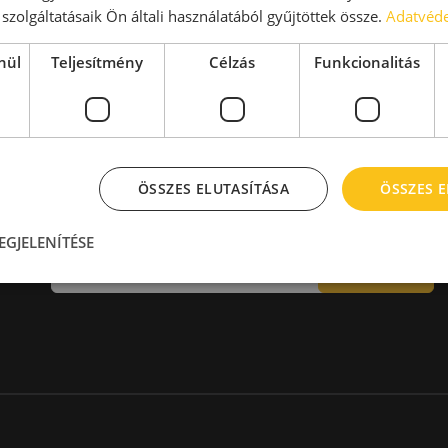
aktár > 14 EUR
Kiadó raktár 600-1000 m2
szolgáltatásaik Ön általi használatából gyűjtöttek össze.
Adatvéde
Kiadó raktár 1000-2000 m2
Kiadó raktár > 2000 m2
nül
Teljesítmény
Célzás
Funkcionalitás
ÖSSZES ELUTASÍTÁSA
ÖSSZES 
Hírlevél
EGJELENÍTÉSE