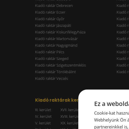
Kiadó raktár Debrecen
Kiadó r
Kiadó raktár Ecser
Kiadó r
Kiadó raktár Győr
Kiadó r
Kiadó raktár Jászapáti
Kiadó r
Kiadó raktár Kiskunfélegyháza
Kiadó r
Kiadó raktár Martonvásár
Kiadó r
Kiadó raktár Nagyigmánd
Kiadó r
Kiadó raktár Pécs
Kiadó r
Kiadó raktár Szeged
Kiadó 
Kiadó raktár Szigetszentmiklós
Kiadó r
Kiadó raktár Törökbálint
Kiadó r
Kiadó raktár Vecsés
Kiadó raktárak kerületenként
Raktá
Ez a webolda
III. kerület
XVII. kerület
Kiadó r
Cookie-kat haszná
IV. kerület
XVIII. kerület
Kiadó r
Webhelyünk Ön ál
V. kerület
XIX. kerület
Kiadó r
partnereinkkel is