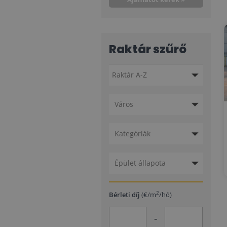
Raktár szűrő
Város
Kategóriák
Épület állapota
2
Bérleti díj
(€/m
/hó)
-