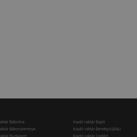
aktár Bábolna
Kiadó raktár Bajót
aktár Bátonyterenye
Kiadó raktár Berettyóújfalu
aktár Budapest
Kiadó raktár Cegléd