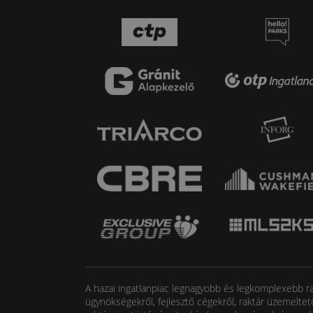
A hazai ingatlanpiac legnagyobb és legkomplexebb rak
ügynökségekről, fejlesztő cégekről, raktár üzemeltet