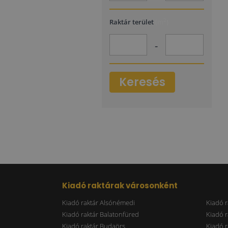
2
Raktár terület
(m
)
-
Keresés
Kiadó raktárak városonként
Kiadó raktár Alsónémedi
Kiadó r
Kiadó raktár Balatonfüred
Kiadó r
Kiadó raktár Budaörs
Kiadó r