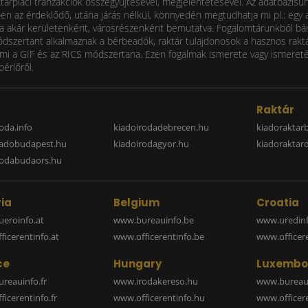
ktárpiaci tranzakciók összegyűjtésével, megjelentetésével. Az adatbázisu
 az érdeklődő, utána járás nélkül, könnyedén megtudhatja mi pl.: egy ad
i díja akár kerületenként, városrészenként bemutatva. Fogalomtárunkból bá
ódszertant alkalmaznak a bérbeadók, raktár tulajdonosok a hasznos raktá
 a GIF és az RICS módszertana. Ezen fogalmak ismerete vagy ismereténe
bérlőről.
a
Raktár
oda.info
kiadoirodadebrecen.hu
kiadoraktar
iadobudapest.hu
kiadoirodagyor.hu
kiadoraktar
rodabudaors.hu
ia
Belgium
Croatia
eroinfo.at
www.bureauinfo.be
www.uredinf
icerentinfo.at
www.officerentinfo.be
www.officer
ce
Hungary
Luxembo
reauinfo.fr
www.irodakereso.hu
www.bureaui
icerentinfo.fr
www.officerentinfo.hu
www.officere