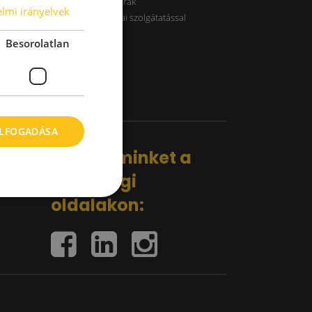
B kategóriás raktárak
lmi irányelvek
Raktárak logisztikai szolgátatással
Besorolatlan
ELFOGADÁSA
Kövess minket a
közösségi
oldalakon: