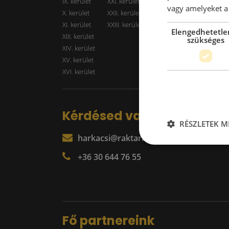
IX. kerület
XXI. kerület
Kiadó r
vagy amelyeket a 
X. kerület
XXII. kerület
XI. kerület
XXIII. kerület
Elengedhetetle
XIII. kerület
szükséges
XIV. kerület
XV. kerület
XVI. kerület
Kérdésed van?
RÉSZLETEK M
harkacsi@raktarkereso.hu
+36 30 644 76 55
Fő partnereink