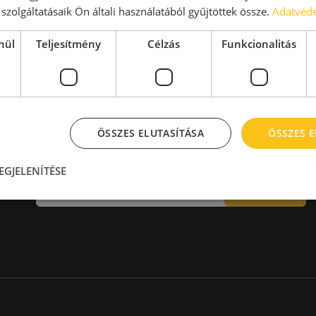
aktár > 14 EUR
Kiadó raktár 600-1000 m2
szolgáltatásaik Ön általi használatából gyűjtöttek össze.
Adatvéde
Kiadó raktár 1000-2000 m2
Kiadó raktár > 2000 m2
nül
Teljesítmény
Célzás
Funkcionalitás
ÖSSZES ELUTASÍTÁSA
ÖSSZES 
Hírlevél
EGJELENÍTÉSE