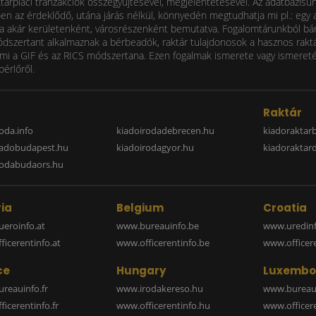
ktárpiaci tranzakciók összegyűjtésével, megjelentetésével. Az adatbázisu
 az érdeklődő, utána járás nélkül, könnyedén megtudhatja mi pl.: egy ad
i díja akár kerületenként, városrészenként bemutatva. Fogalomtárunkból bá
ódszertant alkalmaznak a bérbeadók, raktár tulajdonosok a hasznos raktá
 a GIF és az RICS módszertana. Ezen fogalmak ismerete vagy ismereténe
bérlőről.
a
Raktár
oda.info
kiadoirodadebrecen.hu
kiadoraktar
iadobudapest.hu
kiadoirodagyor.hu
kiadoraktar
rodabudaors.hu
ia
Belgium
Croatia
eroinfo.at
www.bureauinfo.be
www.uredinf
icerentinfo.at
www.officerentinfo.be
www.officer
ce
Hungary
Luxembo
reauinfo.fr
www.irodakereso.hu
www.bureaui
icerentinfo.fr
www.officerentinfo.hu
www.officere