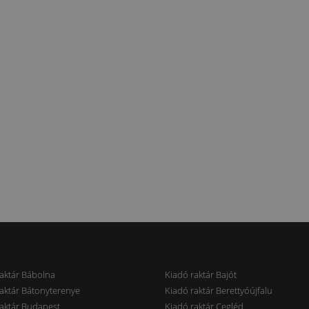
aktár Bábolna
Kiadó raktár Bajót
aktár Bátonyterenye
Kiadó raktár Berettyóújfalu
aktár Budapest
Kiadó raktár Cegléd