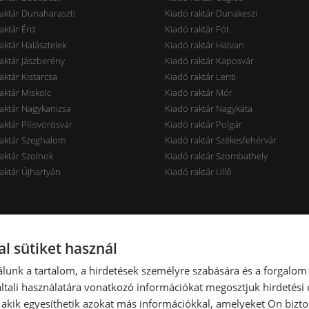
aktár Dunaharaszti
Kiadó raktár Dunakeszi
aktár Érd
Kiadó raktár Fót
aktár Halásztelek
Kiadó raktár Hatvan
aktár Jászberény
Kiadó raktár Kaposvár
aktár Kistarcsa
Kiadó raktár Lenti
aktár Miskolc
Kiadó raktár Mór
aktár Nagykanizsa
Kiadó raktár Nagykáta
aktár Pilisvörösvár
Kiadó raktár Polgár
raktár Szeghalom
Kiadó raktár Székesfehérvár
aktár Szolnok
Kiadó raktár Szombathely
aktár Újhartyán
Kiadó raktár Üllő
rak ár szerint
Raktárak terület szerint
l sütiket használ
aktár < 7 EUR
Kiadó raktár < 100 m2
lunk a tartalom, a hirdetések személyre szabására és a forgalom
aktár 7-10 EUR
Kiadó raktár 100-300 m2
tali használatára vonatkozó információkat megosztjuk hirdetési
aktár 10-14 EUR
Kiadó raktár 300-600 m2
, akik egyesíthetik azokat más információkkal, amelyeket Ön bizto