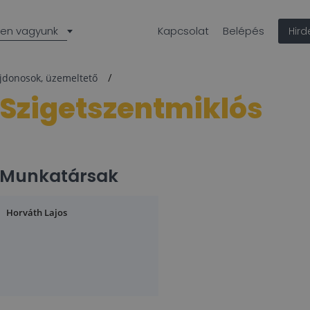
len vagyunk
Kapcsolat
Belépés
Hir
ajdonosok, üzemeltető
Szigetszentmiklós
Munkatársak
Horváth Lajos