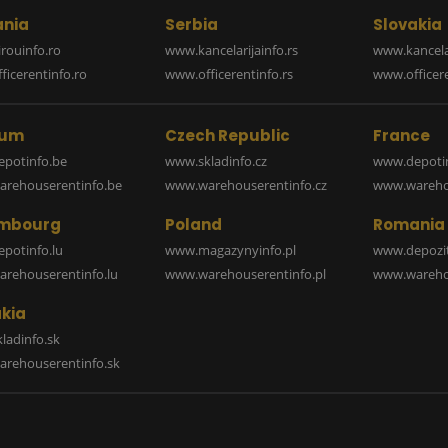
nia
Serbia
Slovakia
rouinfo.ro
www.kancelarijainfo.rs
www.kancela
icerentinfo.ro
www.officerentinfo.rs
www.officere
ium
Czech Republic
France
potinfo.be
www.skladinfo.cz
www.depotin
rehouserentinfo.be
www.warehouserentinfo.cz
www.warehou
mbourg
Poland
Romania
potinfo.lu
www.magazynyinfo.pl
www.depozit
rehouserentinfo.lu
www.warehouserentinfo.pl
www.warehou
kia
ladinfo.sk
rehouserentinfo.sk