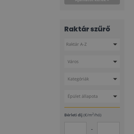
Raktár szűrő
Város
Kategóriák
Épület állapota
2
Bérleti díj
(€/m
/hó)
-