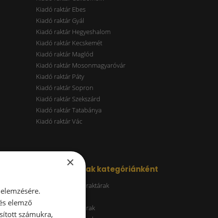
Kiadó raktár Ebes
Kiadó raktár Gyál
Kiadó raktár Hegyeshalom
Kiadó raktár Kecskemét
Kiadó raktár Maglód
Kiadó raktár Mosonmagyaróvár
Kiadó raktár Páty
Kiadó raktár Sopron
Kiadó raktár Szekszárd
Kiadó raktár Tatabánya
Kiadó raktár Vác
×
Kiadó raktárak kategóriánként
Energiatakarékos raktárak
 elemzésére.
ESG raktár
 és elemző
A kategóriás raktárak
sított számukra,