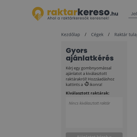
Je
Kezdőlap
Cégek
Raktár tul
Gyors
ajánlatkérés
Kérj egy gombnyomással
ajánlatot a kiválasztott
raktárakról! Hozzáadáshoz
kattints a
ikonra!
Kiválasztott raktárak:
Nincs kiválasztott raktár
Ajánlatot kérek »