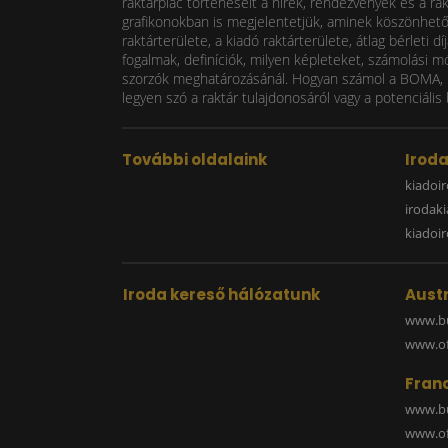
raktárpiac történéseit a hírek, rendezvények és a ra
grafikonokban is megjelentetjük, aminek köszönhetően
raktárterülete, a kiadó raktárterülete, átlag bérlet
fogalmak, definíciók, milyen képleteket, számolási m
szorzók meghatározásánál. Hogyan számol a BOMA, mi
legyen szó a raktár tulajdonosáról vagy a potenciális 
További oldalaink
Irod
kiadoir
irodak
kiadoi
Iroda kereső hálózatunk
Austr
www.bu
www.off
Fran
www.bu
www.off