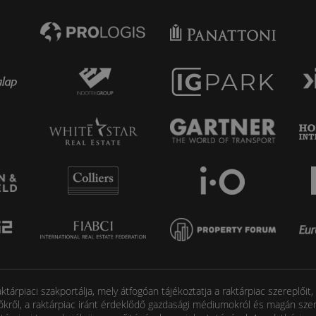
tárpiaci szakportálja, mely átfogóan tájékoztatja a raktárpiac szereplőit
őkről, a raktárpiac iránt érdeklődő gazdasági médiumokról és magán szem