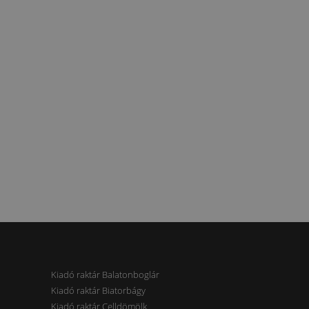
Kiadó raktár Balatonboglár
Kiadó raktár Biatorbágy
Kiadó raktár Celldömölk