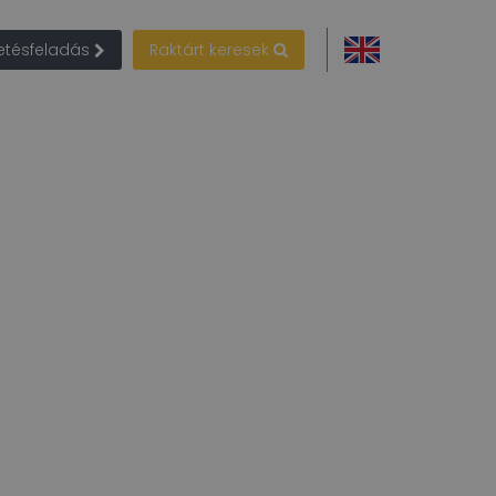
detésfeladás
Raktárt keresek