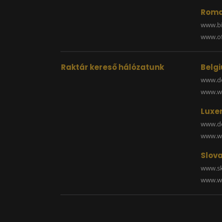
Roma
www.bi
www.off
Raktár kereső hálózatunk
Belg
www.de
www.wa
Luxe
www.de
www.wa
Slova
www.sk
www.wa