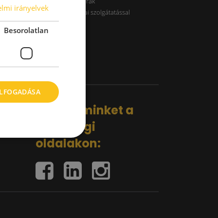
B kategóriás raktárak
lmi irányelvek
Raktárak logisztikai szolgátatással
Besorolatlan
ELFOGADÁSA
Kövess minket a
közösségi
oldalakon: