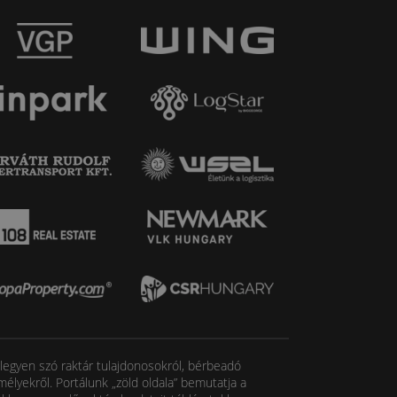
, legyen szó raktár tulajdonosokról, bérbeadó
élyekről. Portálunk „zöld oldala” bemutatja a