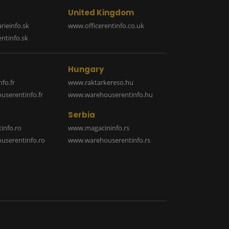
United Kingdom
rieinfo.sk
www.officerentinfo.co.uk
ntinfo.sk
Hungary
fo.fr
www.raktarkereso.hu
serentinfo.fr
www.warehouserentinfo.hu
Serbia
info.ro
www.magacininfo.rs
serentinfo.ro
www.warehouserentinfo.rs