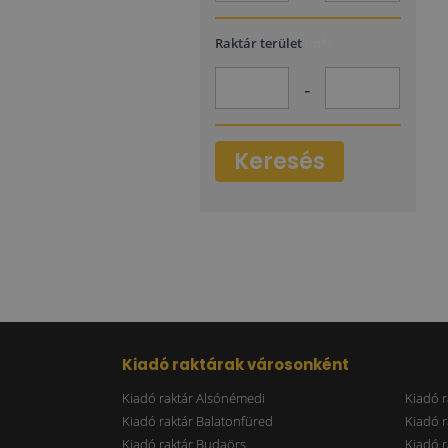
2
Raktár terület
(m
)
-
Keresés
Kiadó raktárak városonként
Kiadó raktár Alsónémedi
Kiadó r
Kiadó raktár Balatonfüred
Kiadó r
Kiadó raktár Budaörs
Kiadó r