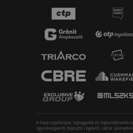
A hazai ingatlanpiac legnagyobb és legkomplexebb rak
ügynökségekről, fejlesztő cégekről, raktár üzemeltet