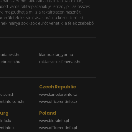
nkban szereplő raktárak adatait táblázatokban,
ott város raktárpiacának jellemzői, pl.: az összes
rki megtudhatja mi is a raktárpiacon használt
rterületek kiszámítása során, a közös területi
k hiánya sok -sok eurót vehet ki a felek zsebéből,
budapest.hu
kiadoraktargyor.hu
debrecen.hu
raktarszekesfehervar.hu
Czech Republic
o.com.hr
www.kancelareinfo.cz
entinfo.com.hr
www.officerentinfo.cz
urg
Poland
nfo.lu
www.biurainfo.pl
ntinfo.lu
www.officerentinfo.pl