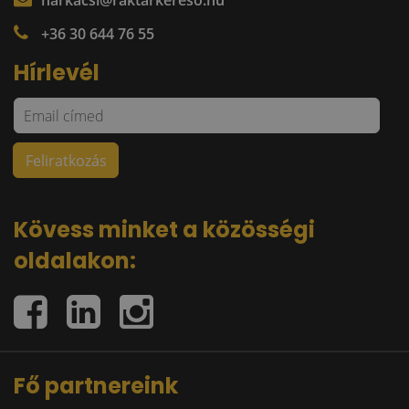
harkacsi@raktarkereso.hu
+36 30 644 76 55
Hírlevél
Kövess minket a közösségi
oldalakon:
Fő partnereink