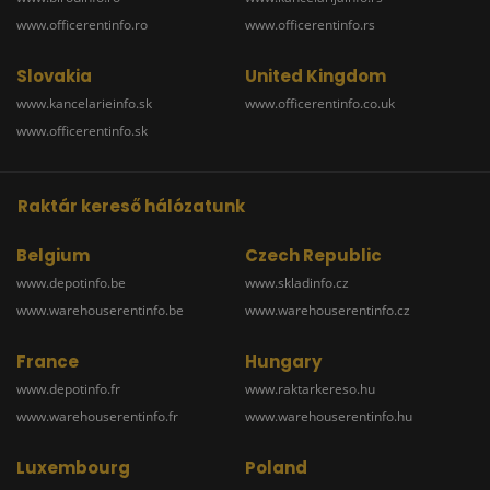
www.officerentinfo.ro
www.officerentinfo.rs
Slovakia
United Kingdom
www.kancelarieinfo.sk
www.officerentinfo.co.uk
www.officerentinfo.sk
Raktár kereső hálózatunk
Belgium
Czech Republic
www.depotinfo.be
www.skladinfo.cz
www.warehouserentinfo.be
www.warehouserentinfo.cz
France
Hungary
www.depotinfo.fr
www.raktarkereso.hu
www.warehouserentinfo.fr
www.warehouserentinfo.hu
Luxembourg
Poland