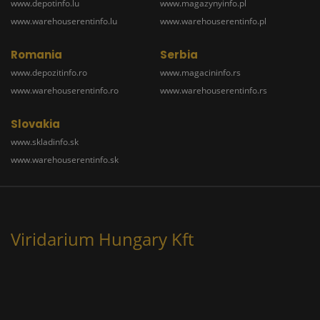
www.depotinfo.lu
www.magazynyinfo.pl
www.warehouserentinfo.lu
www.warehouserentinfo.pl
Romania
Serbia
www.depozitinfo.ro
www.magacininfo.rs
www.warehouserentinfo.ro
www.warehouserentinfo.rs
Slovakia
www.skladinfo.sk
www.warehouserentinfo.sk
Viridarium Hungary Kft