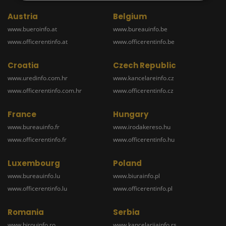
Austria
Belgium
www.bueroinfo.at
www.bureauinfo.be
www.officerentinfo.at
www.officerentinfo.be
Croatia
Czech Republic
www.uredinfo.com.hr
www.kancelareinfo.cz
www.officerentinfo.com.hr
www.officerentinfo.cz
France
Hungary
www.bureauinfo.fr
www.irodakereso.hu
www.officerentinfo.fr
www.officerentinfo.hu
Luxembourg
Poland
www.bureauinfo.lu
www.biurainfo.pl
www.officerentinfo.lu
www.officerentinfo.pl
Romania
Serbia
www.birouinfo.ro
www.kancelarijainfo.rs