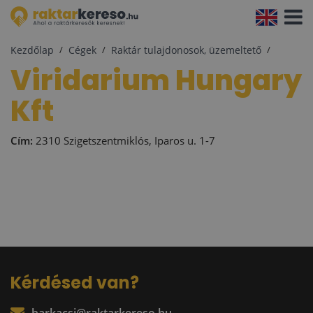
Navigá
aktivál
Kezdőlap
Cégek
Raktár tulajdonosok, üzemeltető
Viridarium Hungary
Kft
Cím:
2310 Szigetszentmiklós, Iparos u. 1-7
Kérdésed van?