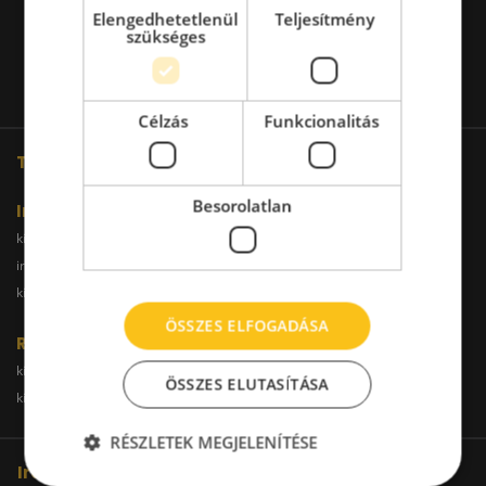
Elengedhetetlenül
Teljesítmény
szükséges
Célzás
Funkcionalitás
További oldalaink
Besorolatlan
Iroda
kiadoiroda.info
kiadoirodadebrecen.hu
irodakiadobudapest.hu
kiadoirodagyor.hu
kiadoirodabudaors.hu
ÖSSZES ELFOGADÁSA
Raktár
kiadoraktarbudapest.hu
kiadoraktargyor.hu
ÖSSZES ELUTASÍTÁSA
kiadoraktardebrecen.hu
raktarszekesfehervar.hu
RÉSZLETEK MEGJELENÍTÉSE
Iroda kereső hálózatunk