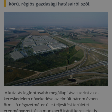
körű, régiós gazdasági hatásairól szól.
A kutatás legfontosabb megállapítása szerint az e-
kereskedelem növekedése az elmúlt három évben
ötmillió négyzetméter új e-teljesítési területet
eredményezett, és a munkaerő iránti keresletet is