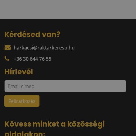
Kérdésed van?
harkacsi@raktarkereso.hu
+36 30 644 76 55
Hírlevél
Kövess minket a közösségi
oldalakon: