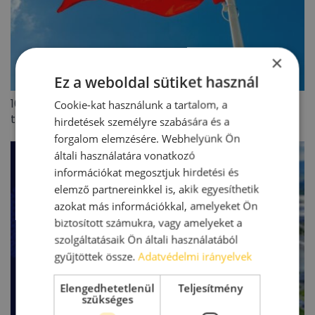
×
Ez a weboldal sütiket használ
100 millió eurót meghaladó lengyel ingatlanpiaci
Cookie-kat használunk a tartalom, a
tranzakciót zárt az Appeninn
hirdetések személyre szabására és a
forgalom elemzésére. Webhelyünk Ön
általi használatára vonatkozó
információkat megosztjuk hirdetési és
elemző partnereinkkel is, akik egyesíthetik
azokat más információkkal, amelyeket Ön
biztosított számukra, vagy amelyeket a
szolgáltatásaik Ön általi használatából
gyűjtöttek össze.
Adatvédelmi irányelvek
Elengedhetetlenül
Teljesítmény
szükséges