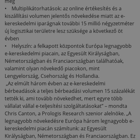
meg
• Multiplikátorhatások: az online értékesítés és a
kiszállítási volumen jelentős növekedése miatt az e-
kereskedelmi iparágnak további 15 millió négyzetméter
új logisztikai területre lesz szüksége a következő öt
évben
• Helyszín: a felkapott központok Európa legnagyobb
e-kereskedelmi piacain, az Egyesült Királyságban,
Németországban és Franciaországban találhatóak,
valamint olyan növekedő piacokon, mint
Lengyelország, Csehország és Hollandia.
„Az elmúlt három évben az e-kereskedelmi
bérbeadások a teljes bérbeadási volumen 15 százalékát
tették ki, ami tovább növekedhet, mert egyre több
vállalat vállal e-teljesítési szolgáltatásokat” – mondta
Chris Canton, a Prologis Research szenior alelnöke. „A
legnagyobb növekedésre Európa három legnagyobb e-
kereskedelmi piacán számítunk: az Egyesült
Királyságban, Németországban és Franciaországban. Ez