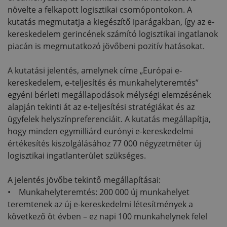
növelte a felkapott logisztikai csomópontokon. A
kutatás megmutatja a kiegészítő iparágakban, így az e-
kereskedelem gerincének számító logisztikai ingatlanok
piacán is megmutatkozó jövőbeni pozitív hatásokat.
A kutatási jelentés, amelynek címe „Európai e-
kereskedelem, e-teljesítés és munkahelyteremtés”
egyéni bérleti megállapodások mélységi elemzésének
alapján tekinti át az e-teljesítési stratégiákat és az
ügyfelek helyszínpreferenciáit. A kutatás megállapítja,
hogy minden egymilliárd eurónyi e-kereskedelmi
értékesítés kiszolgálásához 77 000 négyzetméter új
logisztikai ingatlanterület szükséges.
A jelentés jövőbe tekintő megállapításai:
• Munkahelyteremtés: 200 000 új munkahelyet
teremtenek az új e-kereskedelmi létesítmények a
következő öt évben – ez napi 100 munkahelynek felel