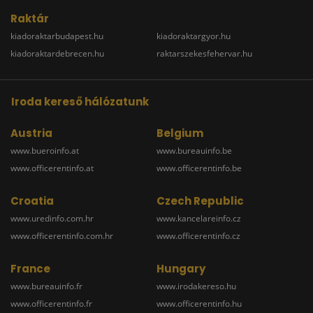
Raktár
kiadoraktarbudapest.hu
kiadoraktargyor.hu
kiadoraktardebrecen.hu
raktarszekesfehervar.hu
Iroda kereső hálózatunk
Austria
Belgium
www.bueroinfo.at
www.bureauinfo.be
www.officerentinfo.at
www.officerentinfo.be
Croatia
Czech Republic
www.uredinfo.com.hr
www.kancelareinfo.cz
www.officerentinfo.com.hr
www.officerentinfo.cz
France
Hungary
www.bureauinfo.fr
www.irodakereso.hu
www.officerentinfo.fr
www.officerentinfo.hu