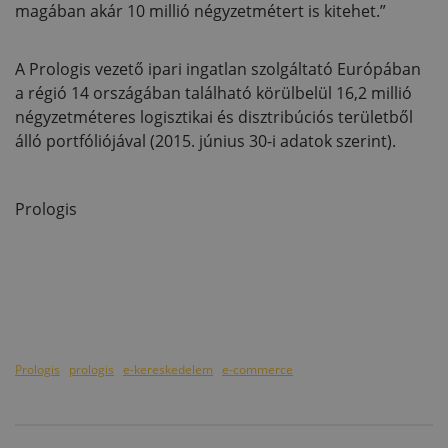
magában akár 10 millió négyzetmétert is kitehet.”
A Prologis vezető ipari ingatlan szolgáltató Európában
a régió 14 országában található körülbelül 16,2 millió
négyzetméteres logisztikai és disztribúciós területből
álló portfóliójával (2015. június 30-i adatok szerint).
Prologis
Prologis
prologis
e-kereskedelem
e-commerce