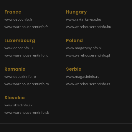
France
Hungary
www.depotinfo.fr
www.raktarkereso.hu
www.warehouserentinfo.fr
www.warehouserentinfo.hu
Luxembourg
Poland
www.depotinfo.lu
www.magazynyinfo.pl
www.warehouserentinfo.lu
www.warehouserentinfo.pl
Romania
Serbia
www.depozitinfo.ro
www.magacininfo.rs
www.warehouserentinfo.ro
www.warehouserentinfo.rs
Slovakia
www.skladinfo.sk
www.warehouserentinfo.sk