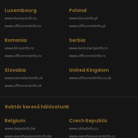
Luxembourg
Poland
www.bureauinfo.lu
www.biurainfo.pl
www.officerentinfo.lu
www.officerentinfo.pl
Romania
Serbia
www.birouinfo.ro
www.kancelarijainfo.rs
www.officerentinfo.ro
www.officerentinfo.rs
Slovakia
United Kingdom
www.kancelarieinfo.sk
www.officerentinfo.co.uk
www.officerentinfo.sk
Raktár kereső hálózatunk
Belgium
Czech Republic
www.depotinfo.be
www.skladinfo.cz
www.warehouserentinfo.be
www.warehouserentinfo.cz