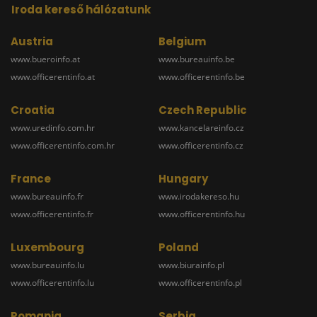
Iroda kereső hálózatunk
Austria
Belgium
www.bueroinfo.at
www.bureauinfo.be
www.officerentinfo.at
www.officerentinfo.be
Croatia
Czech Republic
www.uredinfo.com.hr
www.kancelareinfo.cz
www.officerentinfo.com.hr
www.officerentinfo.cz
France
Hungary
www.bureauinfo.fr
www.irodakereso.hu
www.officerentinfo.fr
www.officerentinfo.hu
Luxembourg
Poland
www.bureauinfo.lu
www.biurainfo.pl
www.officerentinfo.lu
www.officerentinfo.pl
Romania
Serbia